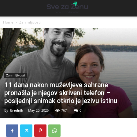
Home
Zanimljivosti
Zanimljivosti
11 dana nakon muževljeve sahrane
pronašla je njegov skriveni telefon –
posljednji snimak otkrio je jezivu istinu
By
Urednik
-
May 20, 2026
767
0