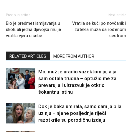
Previous article
Next article
Bio je predmet ismijavanja u
Vratila se kući po novčanik i
školi, ali jedna djevojka mu je
zatekla muža sa rođenom
vratila vjeru u sebe
sestrom
RELATED ARTICLES
MORE FROM AUTHOR
Moj muž je uradio vazektomiju, a ja
sam ostala trudna – optužio me za
prevaru, ali ultrazvuk je otkrio
šokantnu istinu
Dok je baka umirala, samo sam ja bila
uz nju – njene posljednje riječi
razotkrile su porodičnu izdaju