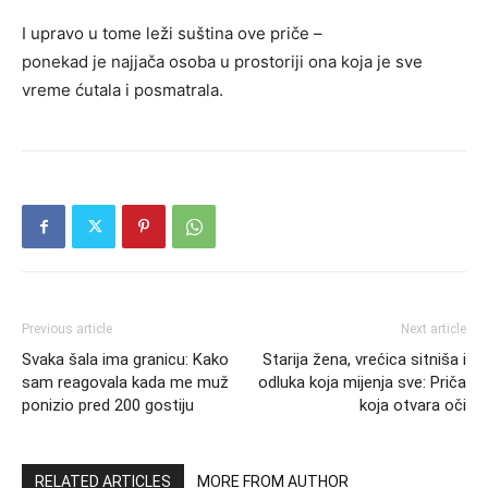
I upravo u tome leži suština ove priče –
ponekad je najjača osoba u prostoriji ona koja je sve
vreme ćutala i posmatrala.
Previous article
Next article
Svaka šala ima granicu: Kako
Starija žena, vrećica sitniša i
sam reagovala kada me muž
odluka koja mijenja sve: Priča
ponizio pred 200 gostiju
koja otvara oči
RELATED ARTICLES
MORE FROM AUTHOR