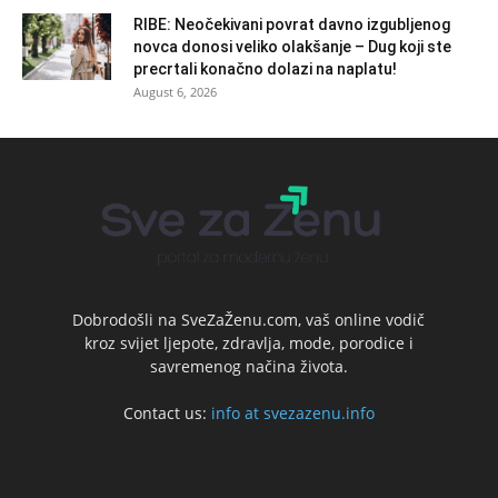
RIBE: Neočekivani povrat davno izgubljenog
novca donosi veliko olakšanje – Dug koji ste
precrtali konačno dolazi na naplatu!
August 6, 2026
Dobrodošli na SveZaŽenu.com, vaš online vodič
kroz svijet ljepote, zdravlja, mode, porodice i
savremenog načina života.
Contact us:
info at svezazenu.info