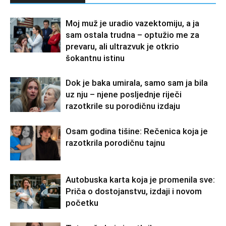
Moj muž je uradio vazektomiju, a ja
sam ostala trudna – optužio me za
prevaru, ali ultrazvuk je otkrio
šokantnu istinu
Dok je baka umirala, samo sam ja bila
uz nju – njene posljednje riječi
razotkrile su porodičnu izdaju
Osam godina tišine: Rečenica koja je
razotkrila porodičnu tajnu
Autobuska karta koja je promenila sve:
Priča o dostojanstvu, izdaji i novom
početku