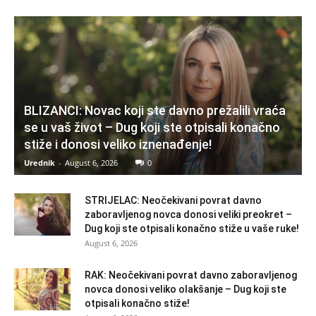
BLIZANCI: Novac koji ste davno prežalili vraća
se u vaš život – Dug koji ste otpisali konačno
stiže i donosi veliko iznenađenje!
Urednik
-
August 6, 2026
0
STRIJELAC: Neočekivani povrat davno
zaboravljenog novca donosi veliki preokret –
Dug koji ste otpisali konačno stiže u vaše ruke!
August 6, 2026
RAK: Neočekivani povrat davno zaboravljenog
novca donosi veliko olakšanje – Dug koji ste
otpisali konačno stiže!