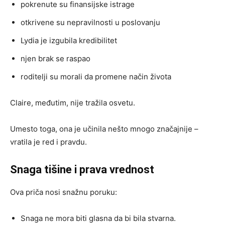
pokrenute su finansijske istrage
otkrivene su nepravilnosti u poslovanju
Lydia je izgubila kredibilitet
njen brak se raspao
roditelji su morali da promene način života
Claire, međutim, nije tražila osvetu.
Umesto toga, ona je učinila nešto mnogo značajnije –
vratila je red i pravdu.
Snaga tišine i prava vrednost
Ova priča nosi snažnu poruku:
Snaga ne mora biti glasna da bi bila stvarna.