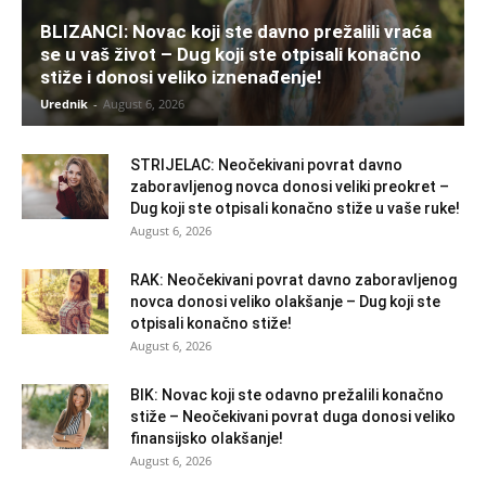
BLIZANCI: Novac koji ste davno prežalili vraća
se u vaš život – Dug koji ste otpisali konačno
stiže i donosi veliko iznenađenje!
Urednik
-
August 6, 2026
STRIJELAC: Neočekivani povrat davno
zaboravljenog novca donosi veliki preokret –
Dug koji ste otpisali konačno stiže u vaše ruke!
August 6, 2026
RAK: Neočekivani povrat davno zaboravljenog
novca donosi veliko olakšanje – Dug koji ste
otpisali konačno stiže!
August 6, 2026
BIK: Novac koji ste odavno prežalili konačno
stiže – Neočekivani povrat duga donosi veliko
finansijsko olakšanje!
August 6, 2026