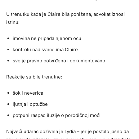
U trenutku kada je Claire bila ponižena, advokat iznosi
istinu:
imovina ne pripada njenom ocu
kontrolu nad svime ima Claire
sve je pravno potvrđeno i dokumentovano
Reakcije su bile trenutne:
šok i neverica
ljutnja i optužbe
potpuni raspad iluzije o porodičnoj moći
Najveći udarac doživela je Lydia – jer je postalo jasno da