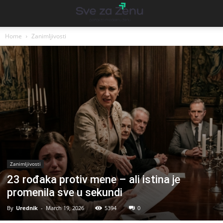
Home
Zanimljivosti
Zanimljivosti
23 rođaka protiv mene – ali istina je
promenila sve u sekundi
By
Urednik
-
March 19, 2026
5394
0