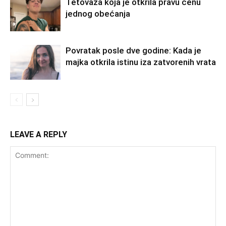
Tetovaža koja je otkrila pravu cenu
jednog obećanja
Povratak posle dve godine: Kada je
majka otkrila istinu iza zatvorenih vrata
LEAVE A REPLY