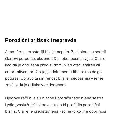
Porodični pritisak i nepravda
Atmosfera u prostoriji bila je napeta. Za stolom su sedeli
članovi porodice, ukupno 23 osobe, posmatrajući Claire
kao da je optužena pred sudom. Njen otac, smiren ali
autoritativan, pružio joj je dokument i tiho rekao da ga
potpiše. Upravo ta smirenost bila je najopasnija – jer je
značila da je odluka već donesena.
Njegove reči bile su hladne i proračunate: njena sestra
Lydia „zaslužuje“ taj novac kako bi proširila porodični
biznis. Claire je predstavljena kao neko ko „ne doprinosi