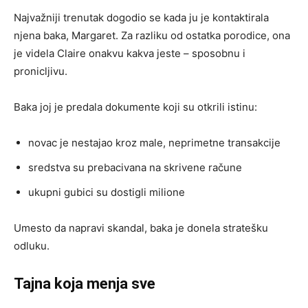
Najvažniji trenutak dogodio se kada ju je kontaktirala
njena baka, Margaret. Za razliku od ostatka porodice, ona
je videla Claire onakvu kakva jeste – sposobnu i
pronicljivu.
Baka joj je predala dokumente koji su otkrili istinu:
novac je nestajao kroz male, neprimetne transakcije
sredstva su prebacivana na skrivene račune
ukupni gubici su dostigli milione
Umesto da napravi skandal, baka je donela stratešku
odluku.
Tajna koja menja sve