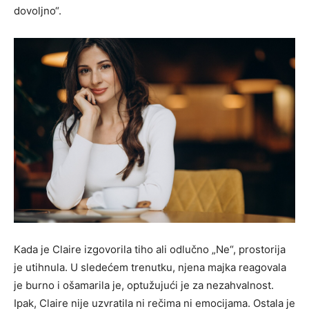
dovoljno“.
Kada je Claire izgovorila tiho ali odlučno „Ne“, prostorija
je utihnula. U sledećem trenutku, njena majka reagovala
je burno i ošamarila je, optužujući je za nezahvalnost.
Ipak, Claire nije uzvratila ni rečima ni emocijama. Ostala je