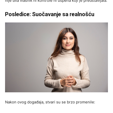
nije bila vlasnik ni kontrole ni uspeha koji je predstavljala.
Posledice: Suočavanje sa realnošću
Nakon ovog događaja, stvari su se brzo promenile: