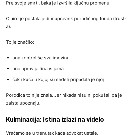
Pre svoje smrti, baka je izvršila ključnu promenu:
Claire je postala jedini upravnik porodičnog fonda (trust-
a).
To je značilo:
ona kontroliše svu imovinu
ona upravlja finansijama
čak i kuća u kojoj su sedeli pripadala je njoj
Porodica to nije znala. Jer nikada nisu ni pokušali da je
zaista upoznaju.
Kulminacija: Istina izlazi na videlo
Vraćamo se u trenutak kada advokat ustaje.