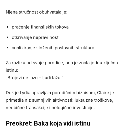
Njena stručnost obuhvatala je:
praćenje finansijskih tokova
otkrivanje nepravilnosti
analiziranje složenih poslovnih struktura
Za razliku od svoje porodice, ona je znala jednu ključnu
istinu:
„Brojevi ne lažu – ljudi lažu.“
Dok je Lydia upravljala porodičnim biznisom, Claire je
primetila niz sumnjivih aktivnosti: luksuzne troškove,
neobične transakcije i nelogične investicije.
Preokret: Baka koja vidi istinu