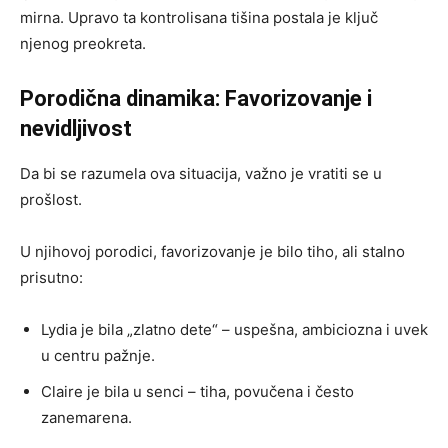
mirna. Upravo ta kontrolisana tišina postala je ključ
njenog preokreta.
Porodična dinamika: Favorizovanje i
nevidljivost
Da bi se razumela ova situacija, važno je vratiti se u
prošlost.
U njihovoj porodici, favorizovanje je bilo tiho, ali stalno
prisutno:
Lydia je bila „zlatno dete“ – uspešna, ambiciozna i uvek
u centru pažnje.
Claire je bila u senci – tiha, povučena i često
zanemarena.