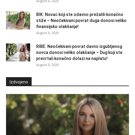
August 6, 2026
BIK: Novac koji ste odavno prežalili konačno
stiže – Neočekivani povrat duga donosi veliko
finansijsko olakšanje!
August 6, 2026
RIBE: Neočekivani povrat davno izgubljenog
novca donosi veliko olakšanje – Dug koji ste
precrtali konačno dolazi na naplatu!
August 6, 2026
Izdvojeno