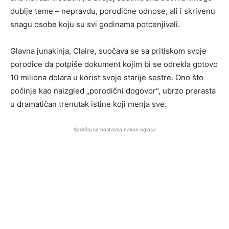
dublje teme – nepravdu, porodične odnose, ali i skrivenu
snagu osobe koju su svi godinama potcenjivali.
Glavna junakinja, Claire, suočava se sa pritiskom svoje
porodice da potpiše dokument kojim bi se odrekla gotovo
10 miliona dolara u korist svoje starije sestre. Ono što
počinje kao naizgled „porodični dogovor“, ubrzo prerasta
u dramatičan trenutak istine koji menja sve.
Sadržaj se nastavlja nakon oglasa