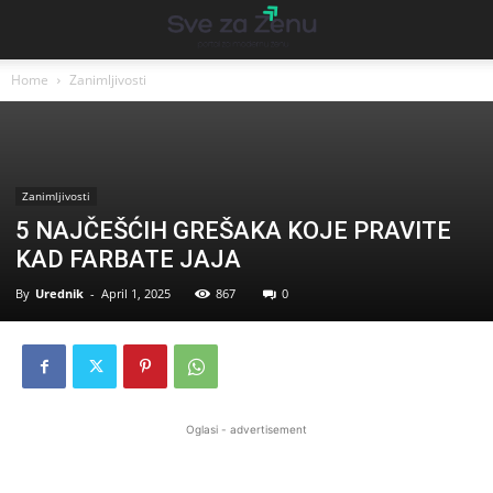
Home
Zanimljivosti
Zanimljivosti
5 NAJČEŠĆIH GREŠAKA KOJE PRAVITE
KAD FARBATE JAJA
By
Urednik
-
April 1, 2025
867
0
Oglasi - advertisement