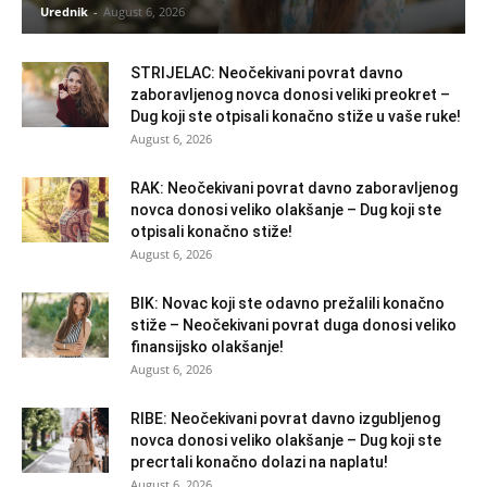
Urednik
-
August 6, 2026
STRIJELAC: Neočekivani povrat davno
zaboravljenog novca donosi veliki preokret –
Dug koji ste otpisali konačno stiže u vaše ruke!
August 6, 2026
RAK: Neočekivani povrat davno zaboravljenog
novca donosi veliko olakšanje – Dug koji ste
otpisali konačno stiže!
August 6, 2026
BIK: Novac koji ste odavno prežalili konačno
stiže – Neočekivani povrat duga donosi veliko
finansijsko olakšanje!
August 6, 2026
RIBE: Neočekivani povrat davno izgubljenog
novca donosi veliko olakšanje – Dug koji ste
precrtali konačno dolazi na naplatu!
August 6, 2026