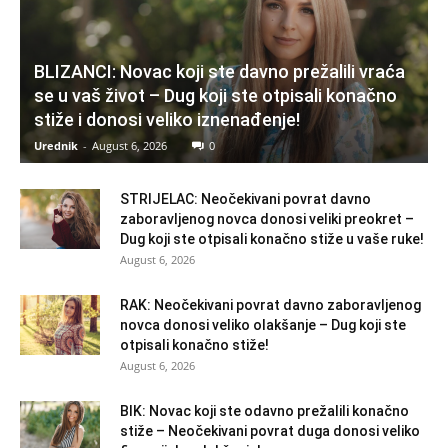
BLIZANCI: Novac koji ste davno prežalili vraća
se u vaš život – Dug koji ste otpisali konačno
stiže i donosi veliko iznenađenje!
Urednik
-
August 6, 2026
0
STRIJELAC: Neočekivani povrat davno
zaboravljenog novca donosi veliki preokret –
Dug koji ste otpisali konačno stiže u vaše ruke!
August 6, 2026
RAK: Neočekivani povrat davno zaboravljenog
novca donosi veliko olakšanje – Dug koji ste
otpisali konačno stiže!
August 6, 2026
BIK: Novac koji ste odavno prežalili konačno
stiže – Neočekivani povrat duga donosi veliko