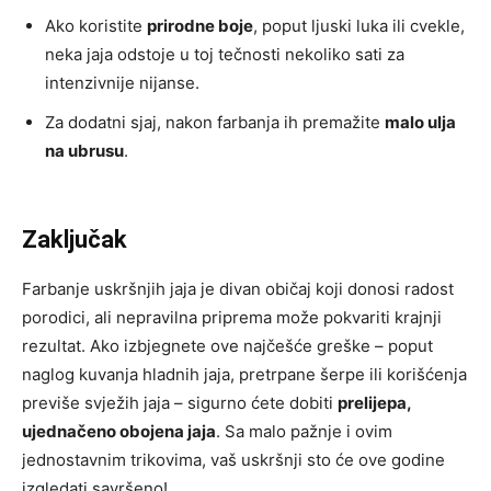
Ako koristite
prirodne boje
, poput ljuski luka ili cvekle,
neka jaja odstoje u toj tečnosti nekoliko sati za
intenzivnije nijanse.
Za dodatni sjaj, nakon farbanja ih premažite
malo ulja
na ubrusu
.
Zaključak
Farbanje uskršnjih jaja je divan običaj koji donosi radost
porodici, ali nepravilna priprema može pokvariti krajnji
rezultat. Ako izbjegnete ove najčešće greške – poput
naglog kuvanja hladnih jaja, pretrpane šerpe ili korišćenja
previše svježih jaja – sigurno ćete dobiti
prelijepa,
ujednačeno obojena jaja
. Sa malo pažnje i ovim
jednostavnim trikovima, vaš uskršnji sto će ove godine
izgledati savršeno!