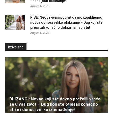
finansijsko olakšanje!
August 6, 2026
RIBE: Neočekivani povrat davno izgubljenog
novca donosi veliko olakšanje – Dug koji ste
precrtali konačno dolazi na naplatu!
August 6, 2026
Izdvojeno
BLIZANCI: Novac koji ste davno prežalili vraća
se u vaš život – Dug koji ste otpisali konačno
stiže i donosi veliko iznenađenje!