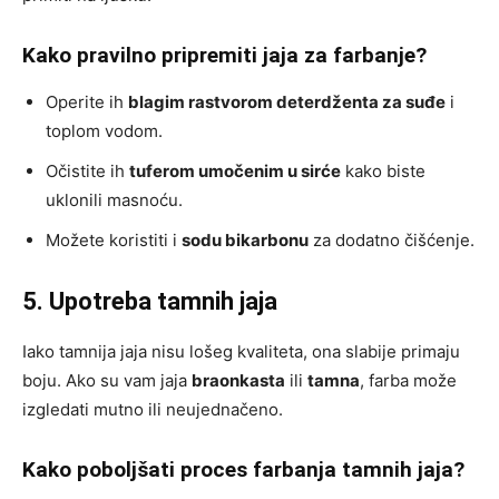
Kako pravilno pripremiti jaja za farbanje?
Operite ih
blagim rastvorom deterdženta za suđe
i
toplom vodom.
Očistite ih
tuferom umočenim u sirće
kako biste
uklonili masnoću.
Možete koristiti i
sodu bikarbonu
za dodatno čišćenje.
5. Upotreba tamnih jaja
Iako tamnija jaja nisu lošeg kvaliteta, ona slabije primaju
boju. Ako su vam jaja
braonkasta
ili
tamna
, farba može
izgledati mutno ili neujednačeno.
Kako poboljšati proces farbanja tamnih jaja?