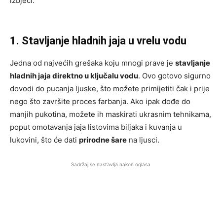
izbjeći.
1. Stavljanje hladnih jaja u vrelu vodu
Jedna od najvećih grešaka koju mnogi prave je
stavljanje
hladnih jaja direktno u ključalu vodu
. Ovo gotovo sigurno
dovodi do pucanja ljuske, što možete primijetiti čak i prije
nego što završite proces farbanja. Ako ipak dođe do
manjih pukotina, možete ih maskirati ukrasnim tehnikama,
poput omotavanja jaja listovima biljaka i kuvanja u
lukovini, što će dati
prirodne šare
na ljusci.
Sadržaj se nastavlja nakon oglasa