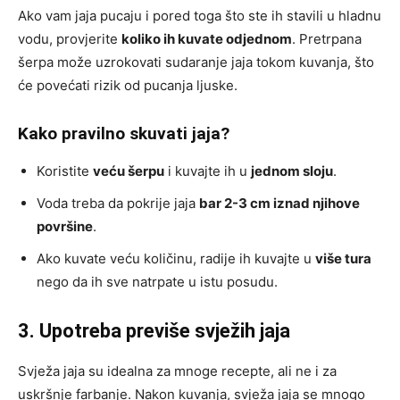
Ako vam jaja pucaju i pored toga što ste ih stavili u hladnu
vodu, provjerite
koliko ih kuvate odjednom
. Pretrpana
šerpa može uzrokovati sudaranje jaja tokom kuvanja, što
će povećati rizik od pucanja ljuske.
Kako pravilno skuvati jaja?
Koristite
veću šerpu
i kuvajte ih u
jednom sloju
.
Voda treba da pokrije jaja
bar 2-3 cm iznad njihove
površine
.
Ako kuvate veću količinu, radije ih kuvajte u
više tura
nego da ih sve natrpate u istu posudu.
3. Upotreba previše svježih jaja
Svježa jaja su idealna za mnoge recepte, ali ne i za
uskršnje farbanje. Nakon kuvanja, svježa jaja se mnogo