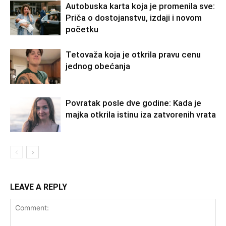
Autobuska karta koja je promenila sve:
Priča o dostojanstvu, izdaji i novom
početku
Tetovaža koja je otkrila pravu cenu
jednog obećanja
Povratak posle dve godine: Kada je
majka otkrila istinu iza zatvorenih vrata
LEAVE A REPLY