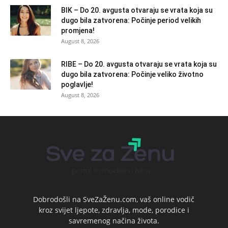
BIK – Do 20. avgusta otvaraju se vrata koja su
dugo bila zatvorena: Počinje period velikih
promjena!
August 8, 2026
RIBE – Do 20. avgusta otvaraju se vrata koja su
dugo bila zatvorena: Počinje veliko životno
poglavlje!
August 8, 2026
Dobrodošli na SveZaŽenu.com, vaš online vodič
kroz svijet ljepote, zdravlja, mode, porodice i
savremenog načina života.