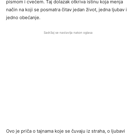
pismom i cvećem. Taj dolazak otkriva istinu koja menja
način na koji se posmatra čitav jedan život, jedna ljubav i
jedno obećanje.
Sadržaj se nastavlja nakon oglasa
Ovo je priča o tajnama koje se čuvaju iz straha, o ljubavi