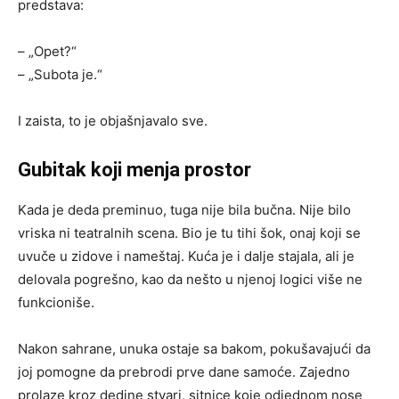
predstava:
– „Opet?“
– „Subota je.“
I zaista, to je objašnjavalo sve.
Gubitak koji menja prostor
Kada je deda preminuo, tuga nije bila bučna. Nije bilo
vriska ni teatralnih scena. Bio je tu tihi šok, onaj koji se
uvuče u zidove i nameštaj. Kuća je i dalje stajala, ali je
delovala pogrešno, kao da nešto u njenoj logici više ne
funkcioniše.
Nakon sahrane, unuka ostaje sa bakom, pokušavajući da
joj pomogne da prebrodi prve dane samoće. Zajedno
prolaze kroz dedine stvari, sitnice koje odjednom nose