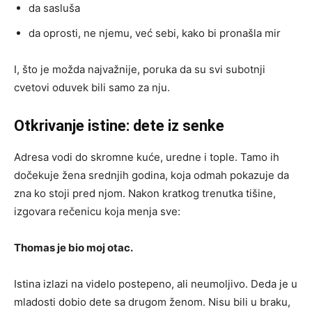
da sasluša
da oprosti, ne njemu, već sebi, kako bi pronašla mir
I, što je možda najvažnije, poruka da su svi subotnji
cvetovi oduvek bili samo za nju.
Otkrivanje istine: dete iz senke
Adresa vodi do skromne kuće, uredne i tople. Tamo ih
dočekuje žena srednjih godina, koja odmah pokazuje da
zna ko stoji pred njom. Nakon kratkog trenutka tišine,
izgovara rečenicu koja menja sve:
Thomas je bio moj otac.
Istina izlazi na videlo postepeno, ali neumoljivo. Deda je u
mladosti dobio dete sa drugom ženom. Nisu bili u braku,