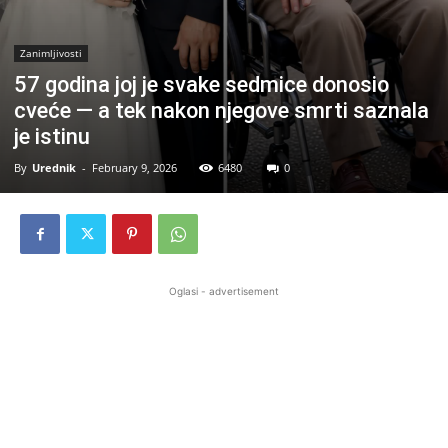
Zanimljivosti
57 godina joj je svake sedmice donosio
cveće — a tek nakon njegove smrti saznala
je istinu
By
Urednik
-
February 9, 2026
6480
0
Oglasi - advertisement