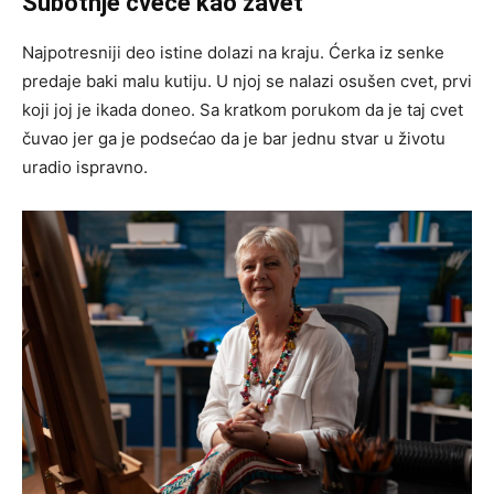
Subotnje cveće kao zavet
Najpotresniji deo istine dolazi na kraju. Ćerka iz senke
predaje baki malu kutiju. U njoj se nalazi osušen cvet, prvi
koji joj je ikada doneo. Sa kratkom porukom da je taj cvet
čuvao jer ga je podsećao da je bar jednu stvar u životu
uradio ispravno.