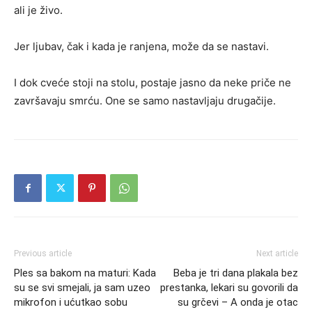
ali je živo.
Jer ljubav, čak i kada je ranjena, može da se nastavi.
I dok cveće stoji na stolu, postaje jasno da neke priče ne
završavaju smrću. One se samo nastavljaju drugačije.
Previous article
Next article
Ples sa bakom na maturi: Kada
Beba je tri dana plakala bez
su se svi smejali, ja sam uzeo
prestanka, lekari su govorili da
mikrofon i ućutkao sobu
su grčevi – A onda je otac