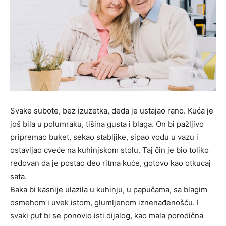
Svake subote, bez izuzetka, deda je ustajao rano. Kuća je
još bila u polumraku, tišina gusta i blaga. On bi pažljivo
pripremao buket, sekao stabljike, sipao vodu u vazu i
ostavljao cveće na kuhinjskom stolu. Taj čin je bio toliko
redovan da je postao deo ritma kuće, gotovo kao otkucaj
sata.
Baka bi kasnije ulazila u kuhinju, u papučama, sa blagim
osmehom i uvek istom, glumljenom iznenađenošću. I
svaki put bi se ponovio isti dijalog, kao mala porodična