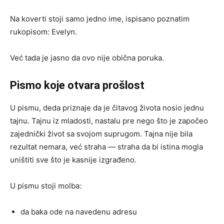
Na koverti stoji samo jedno ime, ispisano poznatim
rukopisom: Evelyn.
Već tada je jasno da ovo nije obična poruka.
Pismo koje otvara prošlost
U pismu, deda priznaje da je čitavog života nosio jednu
tajnu. Tajnu iz mladosti, nastalu pre nego što je započeo
zajednički život sa svojom suprugom. Tajna nije bila
rezultat nemara, već straha — straha da bi istina mogla
uništiti sve što je kasnije izgrađeno.
U pismu stoji molba:
da baka ode na navedenu adresu