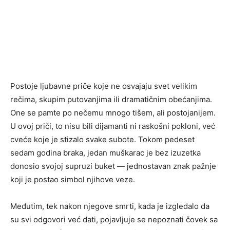
Postoje ljubavne priče koje ne osvajaju svet velikim
rečima, skupim putovanjima ili dramatičnim obećanjima.
One se pamte po nečemu mnogo tišem, ali postojanijem.
U ovoj priči, to nisu bili dijamanti ni raskošni pokloni, već
cveće koje je stizalo svake subote. Tokom pedeset
sedam godina braka, jedan muškarac je bez izuzetka
donosio svojoj supruzi buket — jednostavan znak pažnje
koji je postao simbol njihove veze.
Međutim, tek nakon njegove smrti, kada je izgledalo da
su svi odgovori već dati, pojavljuje se nepoznati čovek sa