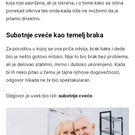
koja nije savršena, ali je iskrena, i o tome kako se istina
ponekad otkriva tek onda kada više ne možemo da je
pitamo direktno.
Subotnje cveće kao temelj braka
Za porodicu u kojoj se ova priča odvija, brak bake i dede
bio je nešto gotovo mitsko. Nije to bio brak bez problema,
ali je delovao stabilno, mirno i duboko ukorenjeno. Kada
bi ih neko pitao u čemu je tajna njihove dugovečnosti,
odgovor nikada ne bi bio spektakularan.
Odgovor je uvek bio isti:
subotnje cveće
.