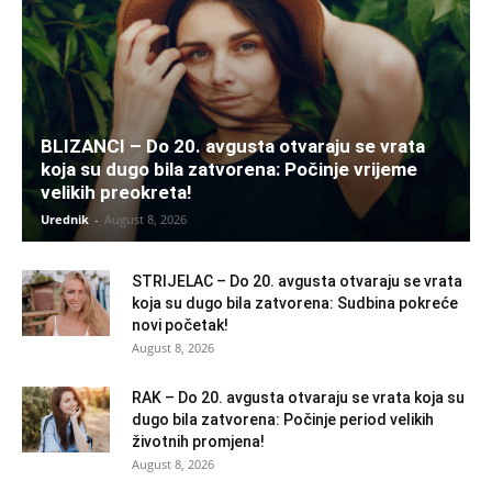
BLIZANCI – Do 20. avgusta otvaraju se vrata
koja su dugo bila zatvorena: Počinje vrijeme
velikih preokreta!
Urednik
-
August 8, 2026
STRIJELAC – Do 20. avgusta otvaraju se vrata
koja su dugo bila zatvorena: Sudbina pokreće
novi početak!
August 8, 2026
RAK – Do 20. avgusta otvaraju se vrata koja su
dugo bila zatvorena: Počinje period velikih
životnih promjena!
August 8, 2026