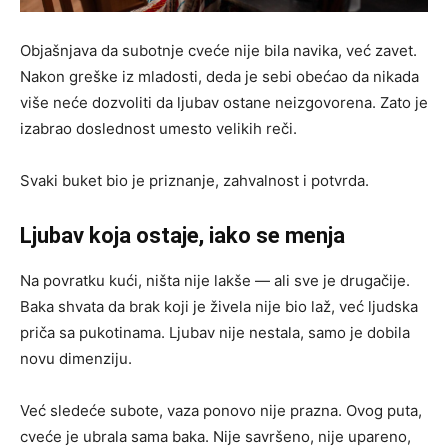
Objašnjava da subotnje cveće nije bila navika, već zavet.
Nakon greške iz mladosti, deda je sebi obećao da nikada
više neće dozvoliti da ljubav ostane neizgovorena. Zato je
izabrao doslednost umesto velikih reči.
Svaki buket bio je priznanje, zahvalnost i potvrda.
Ljubav koja ostaje, iako se menja
Na povratku kući, ništa nije lakše — ali sve je drugačije.
Baka shvata da brak koji je živela nije bio laž, već ljudska
priča sa pukotinama. Ljubav nije nestala, samo je dobila
novu dimenziju.
Već sledeće subote, vaza ponovo nije prazna. Ovog puta,
cveće je ubrala sama baka. Nije savršeno, nije upareno,