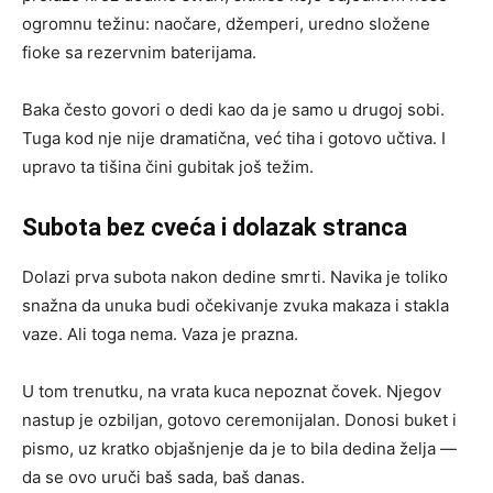
ogromnu težinu: naočare, džemperi, uredno složene
fioke sa rezervnim baterijama.
Baka često govori o dedi kao da je samo u drugoj sobi.
Tuga kod nje nije dramatična, već tiha i gotovo učtiva. I
upravo ta tišina čini gubitak još težim.
Subota bez cveća i dolazak stranca
Dolazi prva subota nakon dedine smrti. Navika je toliko
snažna da unuka budi očekivanje zvuka makaza i stakla
vaze. Ali toga nema. Vaza je prazna.
U tom trenutku, na vrata kuca nepoznat čovek. Njegov
nastup je ozbiljan, gotovo ceremonijalan. Donosi buket i
pismo, uz kratko objašnjenje da je to bila dedina želja —
da se ovo uruči baš sada, baš danas.