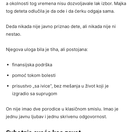
a okolnosti tog vremena nisu dozvoljavale lak izbor. Majka
tog deteta odlučila je da ode i da ćerku odgaja sama.
Deda nikada nije javno priznao dete, ali nikada nije ni
nestao.
Njegova uloga bila je tiha, ali postojana:
finansijska podrška
pomoć tokom bolesti
prisustvo „sa ivice“, bez mešanja u život koji je
izgradio sa suprugom
On nije imao dve porodice u klasičnom smislu. Imao je
jednu javnu ljubav i jednu skrivenu odgovornost.