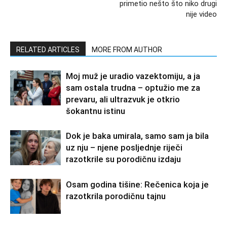
primetio nešto što niko drugi
nije video
RELATED ARTICLES
MORE FROM AUTHOR
Moj muž je uradio vazektomiju, a ja
sam ostala trudna – optužio me za
prevaru, ali ultrazvuk je otkrio
šokantnu istinu
Dok je baka umirala, samo sam ja bila
uz nju – njene posljednje riječi
razotkrile su porodičnu izdaju
Osam godina tišine: Rečenica koja je
razotkrila porodičnu tajnu