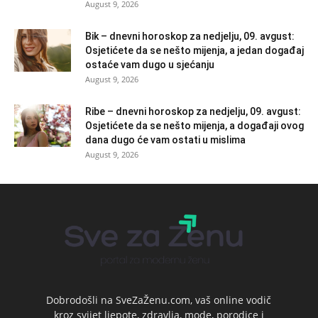
August 9, 2026
Bik – dnevni horoskop za nedjelju, 09. avgust:
Osjetićete da se nešto mijenja, a jedan događaj
ostaće vam dugo u sjećanju
August 9, 2026
Ribe – dnevni horoskop za nedjelju, 09. avgust:
Osjetićete da se nešto mijenja, a događaji ovog
dana dugo će vam ostati u mislima
August 9, 2026
Dobrodošli na SveZaŽenu.com, vaš online vodič
kroz svijet ljepote, zdravlja, mode, porodice i