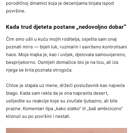
porodičnoj dinamici koja je decenijama tinjala ispod
površine.
Kada trud djeteta postane „nedovoljno dobar“
Čim smo ušli u kuću mojih roditelja, osjetila sam onaj
poznati miris — bijeli luk, ruzmarin i savršeno kontrolisani
haos. Moja majka je, kao i uvijek, djelovala samouvjereno,
besprijekorno. Osmijeh domaćice bio je na licu, ali iza
njega se krila poznata strogoća.
Chloe je stajala uz mene, držeći poslužavnik kao najveće
blago. Kada sam rekla da je ona napravila desert,
uslijedile su reakcije koje su zvučale ljubazno, ali bile
prazne. Komentari tipa „kako slatko“ ili „baš ambiciozno“
kliznuli su po površini i nestali.