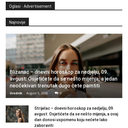
Oglasi - Advertisement
Najnovije
Blizanac – dnevni horoskop za nedjelju, 09.
avgust: Osjetićete da se nešto mijenja, a jedan
neočekivan trenutak dugo ćete pamtiti
Urednik
-
August 9, 2026
0
Strijelac – dnevni horoskop za nedjelju, 09.
avgust: Osjetićete da se nešto mijenja, a ovaj
dan donosi uspomenu koju nećete lako
zaboraviti