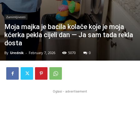
Zanimljivosti
Moja majka je bacila kolače koje je moja
kćerka pekla cijeli dan — Ja sam tada rekla
dosta
By
Urednik
-
February 7, 2026
5070
0
Oglasi - advertisement