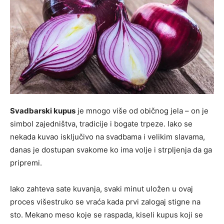
Svadbarski kupus
je mnogo više od običnog jela – on je
simbol zajedništva, tradicije i bogate trpeze. Iako se
nekada kuvao isključivo na svadbama i velikim slavama,
danas je dostupan svakome ko ima volje i strpljenja da ga
pripremi.
Iako zahteva sate kuvanja, svaki minut uložen u ovaj
proces višestruko se vraća kada prvi zalogaj stigne na
sto. Mekano meso koje se raspada, kiseli kupus koji se