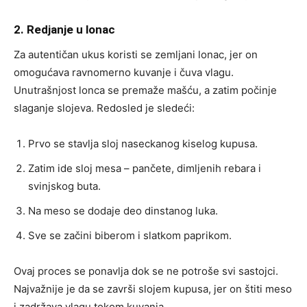
2. Redjanje u lonac
Za autentičan ukus koristi se zemljani lonac, jer on
omogućava ravnomerno kuvanje i čuva vlagu.
Unutrašnjost lonca se premaže mašću, a zatim počinje
slaganje slojeva. Redosled je sledeći:
Prvo se stavlja sloj naseckanog kiselog kupusa.
Zatim ide sloj mesa – pančete, dimljenih rebara i
svinjskog buta.
Na meso se dodaje deo dinstanog luka.
Sve se začini biberom i slatkom paprikom.
Ovaj proces se ponavlja dok se ne potroše svi sastojci.
Najvažnije je da se završi slojem kupusa, jer on štiti meso
i zadržava vlagu tokom kuvanja.