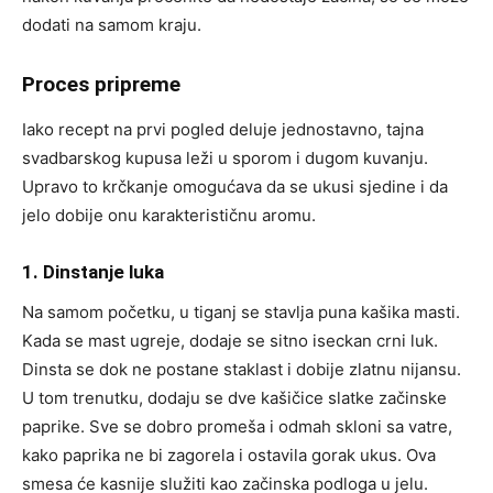
dodati na samom kraju.
Proces pripreme
Iako recept na prvi pogled deluje jednostavno, tajna
svadbarskog kupusa leži u sporom i dugom kuvanju.
Upravo to krčkanje omogućava da se ukusi sjedine i da
jelo dobije onu karakterističnu aromu.
1. Dinstanje luka
Na samom početku, u tiganj se stavlja puna kašika masti.
Kada se mast ugreje, dodaje se sitno iseckan crni luk.
Dinsta se dok ne postane staklast i dobije zlatnu nijansu.
U tom trenutku, dodaju se dve kašičice slatke začinske
paprike. Sve se dobro promeša i odmah skloni sa vatre,
kako paprika ne bi zagorela i ostavila gorak ukus. Ova
smesa će kasnije služiti kao začinska podloga u jelu.