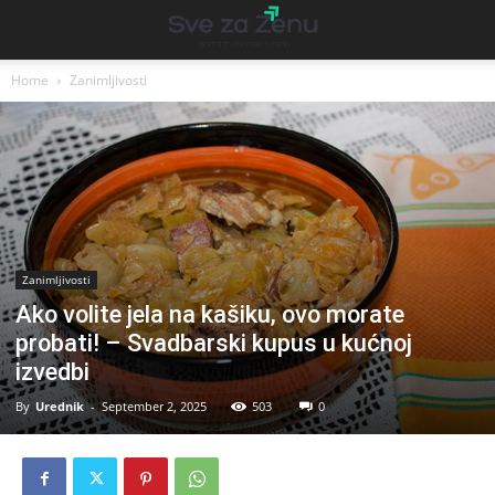
Home
Zanimljivosti
Zanimljivosti
Ako volite jela na kašiku, ovo morate
probati! – Svadbarski kupus u kućnoj
izvedbi
By
Urednik
-
September 2, 2025
503
0