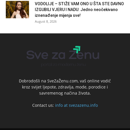
VODOLIJE – STIŽE VAM ONO U ŠTA STE DAVNO
IZGUBILI VJERU I NADU: Jedno neočekivano
iznenađenje mijenja sve!
August 8, 2026
Dobrodošli na SveZaŽenu.com, vaš online vodič
kroz svijet ljepote, zdravlja, mode, porodice i
savremenog načina života.
Contact us:
info at svezazenu.info