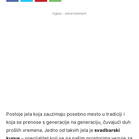
Oglasi - advertisement
Postoje jela koja zauzimaju posebno mesto u tradiciji i
koja se prenose s generacije na generaciju, čuvajući duh
prošlih vremena. Jedno od takvih jela je
svadbarski
kupus
– specijalitet koji se na našim prostorima vezuje za