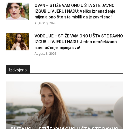
OVAN – STIŽE VAM ONO U ŠTA STE DAVNO
IZGUBILI VJERU I NADU: Veliko iznenađenje
mijenja ono što ste mislili da je završeno!
August 8, 2026
VODOLIJE – STIŽE VAM ONO U ŠTA STE DAVNO
IZGUBILI VJERU I NADU: Jedno neočekivano
iznenađenje mijenja sve!
August 8, 2026
Izdvojeno
BLIZANCI – STIŽE VAM ONO U ŠTA STE DAVNO