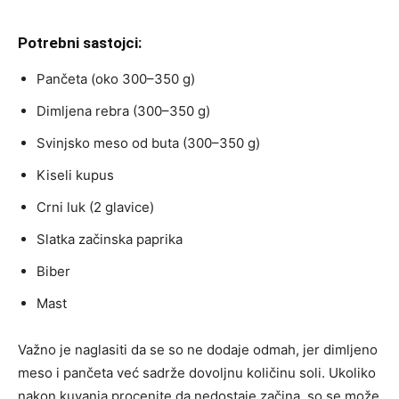
Potrebni sastojci:
Pančeta (oko 300–350 g)
Dimljena rebra (300–350 g)
Svinjsko meso od buta (300–350 g)
Kiseli kupus
Crni luk (2 glavice)
Slatka začinska paprika
Biber
Mast
Važno je naglasiti da se so ne dodaje odmah, jer dimljeno
meso i pančeta već sadrže dovoljnu količinu soli. Ukoliko
nakon kuvanja procenite da nedostaje začina, so se može