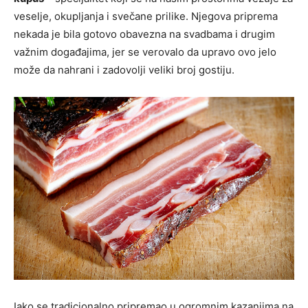
veselje, okupljanja i svečane prilike. Njegova priprema
nekada je bila gotovo obavezna na svadbama i drugim
važnim događajima, jer se verovalo da upravo ovo jelo
može da nahrani i zadovolji veliki broj gostiju.
Iako se tradicionalno pripremao u ogromnim kazanjima na