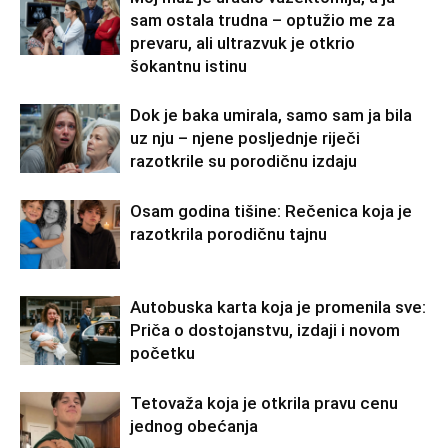
sam ostala trudna – optužio me za
prevaru, ali ultrazvuk je otkrio
šokantnu istinu
Dok je baka umirala, samo sam ja bila
uz nju – njene posljednje riječi
razotkrile su porodičnu izdaju
Osam godina tišine: Rečenica koja je
razotkrila porodičnu tajnu
Autobuska karta koja je promenila sve:
Priča o dostojanstvu, izdaji i novom
početku
Tetovaža koja je otkrila pravu cenu
jednog obećanja