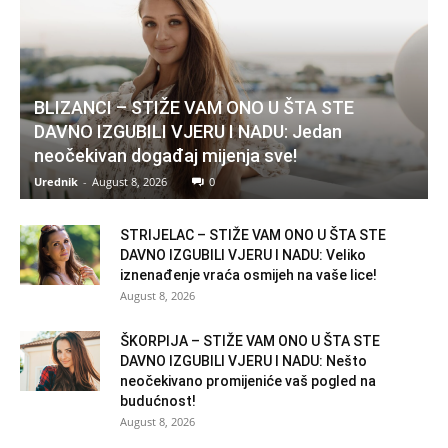
BLIZANCI – STIŽE VAM ONO U ŠTA STE
DAVNO IZGUBILI VJERU I NADU: Jedan
neočekivan događaj mijenja sve!
Urednik
-
August 8, 2026
0
STRIJELAC – STIŽE VAM ONO U ŠTA STE
DAVNO IZGUBILI VJERU I NADU: Veliko
iznenađenje vraća osmijeh na vaše lice!
August 8, 2026
ŠKORPIJA – STIŽE VAM ONO U ŠTA STE
DAVNO IZGUBILI VJERU I NADU: Nešto
neočekivano promijeniće vaš pogled na
budućnost!
August 8, 2026