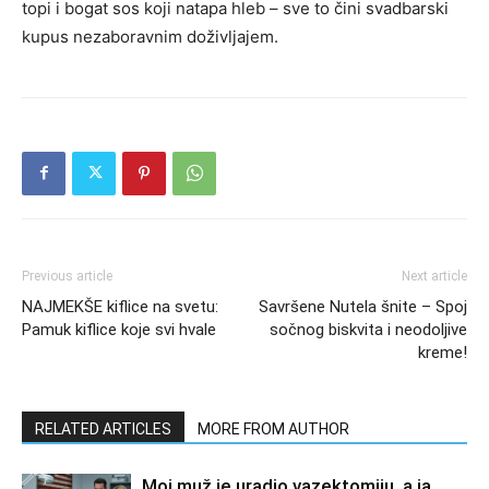
topi i bogat sos koji natapa hleb – sve to čini svadbarski
kupus nezaboravnim doživljajem.
Previous article
Next article
NAJMEKŠE kiflice na svetu:
Savršene Nutela šnite – Spoj
Pamuk kiflice koje svi hvale
sočnog biskvita i neodoljive
kreme!
RELATED ARTICLES
MORE FROM AUTHOR
Moj muž je uradio vazektomiju, a ja