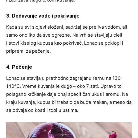
3. Dodavanje vode i pokrivanje
Kada su svi slojevi složeni, sadržaj se preliva vodom, ali
samo onoliko da sve ogrezne. Na vrh se stavljaju cieli
listovi kiselog kupusa kao pokrivač. Lonac se poklopi i
pripremi za pečenje.
4. Pečenje
Lonac se stavlja u prethodno zagrejanu rernu na 130–
140°C. Vreme kuvanja je dugo – oko 7 sati. Upravo to
polagano krčkanje daje onaj specifičan ukus i aromu. Na
kraju kuvanja, kupus bi trebalo da bude mekan, a meso da
se odvaja od kosti i topi u ustima.