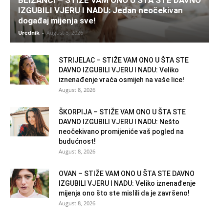
IZGUBILI VJERU I NADU: Jedan neočekivan
događaj mijenja sve!
Urednik
-
August 8, 2026
STRIJELAC – STIŽE VAM ONO U ŠTA STE
DAVNO IZGUBILI VJERU I NADU: Veliko
iznenađenje vraća osmijeh na vaše lice!
August 8, 2026
ŠKORPIJA – STIŽE VAM ONO U ŠTA STE
DAVNO IZGUBILI VJERU I NADU: Nešto
neočekivano promijeniće vaš pogled na
budućnost!
August 8, 2026
OVAN – STIŽE VAM ONO U ŠTA STE DAVNO
IZGUBILI VJERU I NADU: Veliko iznenađenje
mijenja ono što ste mislili da je završeno!
August 8, 2026