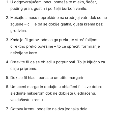
U odgovarajućem loncu pomešajte mleko, šećer,
puding prah, gustin i po želji burbon vanilu.
Mešajte smesu neprekidno na srednjoj vatri dok se ne
zgusne – cilj je da se dobije glatka, gusta krema bez
grudvica.
Kada je fil gotov, odmah ga prekrijte streč folijom
direktno preko površine – to će sprečiti formiranje
neželjene kore.
Ostavite fil da se ohladi u potpunosti. To je ključno za
dalju pripremu.
Dok se fil hladi, penasto umutite margarin.
Umućeni margarin dodajte u ohlađeni fil i sve dobro
sjedinite mikserom dok ne dobijete ujednačenu,
vazdušastu kremu.
Gotovu kremu podelite na dva jednaka dela.