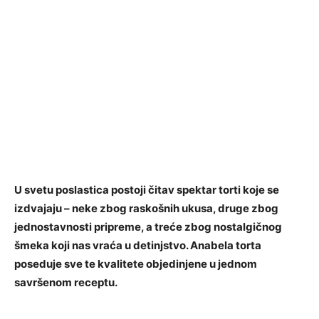
U svetu poslastica postoji čitav spektar torti koje se
izdvajaju – neke zbog raskošnih ukusa, druge zbog
jednostavnosti pripreme, a treće zbog nostalgičnog
šmeka koji nas vraća u detinjstvo. Anabela torta
poseduje sve te kvalitete objedinjene u jednom
savršenom receptu.