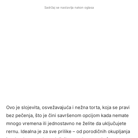
Sadržaj se nastavlja nakon oglasa
Ovo je slojevita, osvežavajuća i nežna torta, koja se pravi
bez pečenja, što je čini savršenom opcijom kada nemate
mnogo vremena ili jednostavno ne želite da uključujete
rernu. Idealna je za sve prilike – od porodičnih okupljanja