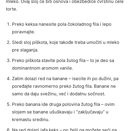
mleko. Ovaj sloj će biti osnova i obezbediće čvrstinu cele
torte.
Preko keksa nanesite pola čokoladnog fila i lepo
poravnajte.
Sledi sloj piškota, koje takođe treba umočiti u mleko
pre slaganja.
Preko piškota stavite pola žutog fila – to je deo sa
dominantnom aromom vanile.
Zatim dolazi red na banane – isecite ih po dužini, pa
poređajte ravnomerno preko žutog fila. Banane ne
samo da daju svežinu, već i dodatnu sočnost.
Preko banana ide druga polovina žutog fila – ovim
slojem se banane ušuškavaju i “zaključavaju” u
kremastu sredinu.
Na red dolazi jafa keks – po želji ga možete seći na