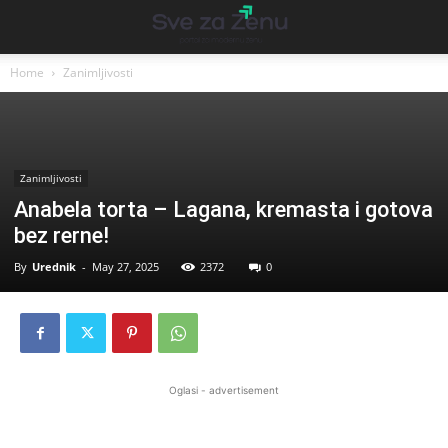
Home
Zanimljivosti
Zanimljivosti
Anabela torta – Lagana, kremasta i gotova
bez rerne!
By
Urednik
-
May 27, 2025
2372
0
Oglasi - advertisement