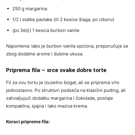
250 g margarina
1/2 l slatke pavlake (ili 2 kesice šlaga, po izboru)
(po želji) 1 kesica burbon vanile
Napomena:
Iako je burbon vanila opciona, preporučuje se
zbog dodatne arome i dubine ukusa.
Priprema fila – srce svake dobre torte
Fil za ovu tortu je izuzetno bogat, ali se priprema vrlo
jednostavno. Po strukturi podseća na klasični puding, ali
zahvaljujući dodatku margarina i čokolade, postaje
kompaktna, sjajna i lako maziva krema.
Koraci pripreme fila: