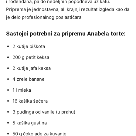
i rođendana, pa do nedeljnih popodneva uz kafu.
Priprema je jednostavna, ali krajnji rezultat izgleda kao da
je delo profesionalnog poslastičara.
Sastojci potrebni za pripremu Anabela torte:
2 kutije piškota
200 g petit keksa
2 kutije jafa keksa
4 zrele banane
1 l mleka
16 kašika šećera
3 pudinga od vanile (u prahu)
5 kašika gustina
50 g čokolade za kuvanje