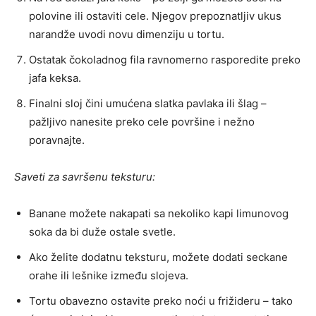
polovine ili ostaviti cele. Njegov prepoznatljiv ukus
narandže uvodi novu dimenziju u tortu.
Ostatak čokoladnog fila ravnomerno rasporedite preko
jafa keksa.
Finalni sloj čini umućena slatka pavlaka ili šlag –
pažljivo nanesite preko cele površine i nežno
poravnajte.
Saveti za savršenu teksturu:
Banane možete nakapati sa nekoliko kapi limunovog
soka da bi duže ostale svetle.
Ako želite dodatnu teksturu, možete dodati seckane
orahe ili lešnike između slojeva.
Tortu obavezno ostavite preko noći u frižideru – tako