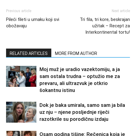
Previous article
Next article
Pileći fileti u umaku koji svi
Tri fila, tri kore, beskrajan
obožavaju
užitak – Recept za
Interkontinental tortu!
RELATED ARTICLES
MORE FROM AUTHOR
Moj muž je uradio vazektomiju, a ja
sam ostala trudna – optužio me za
prevaru, ali ultrazvuk je otkrio
šokantnu istinu
Dok je baka umirala, samo sam ja bila
uz nju – njene posljednje riječi
razotkrile su porodičnu izdaju
Osam godina tišine: Rečenica koja je