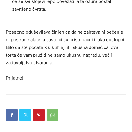
će se svi slojevi lepo povezati, a tekstura postati
savršeno čvrsta.
Posebno oduševljava činjenica da ne zahteva ni pečenje
ni posebne alate, a sastojci su pristupačni i lako dostupni.
Bilo da ste početnik u kuhinji ili iskusna domaćica, ova
torta će vam pružiti ne samo ukusnu nagradu, već i
zadovoljstvo stvaranja.
Prijatno!