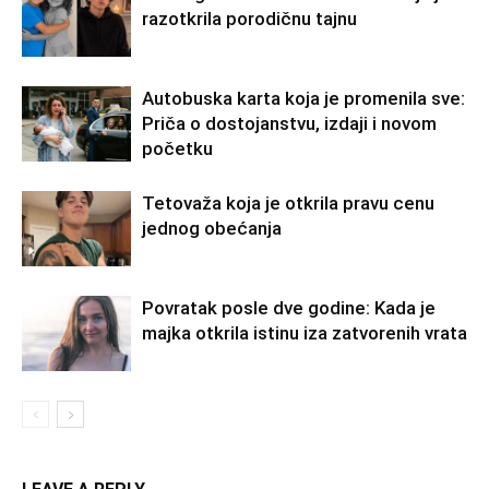
razotkrila porodičnu tajnu
Autobuska karta koja je promenila sve:
Priča o dostojanstvu, izdaji i novom
početku
Tetovaža koja je otkrila pravu cenu
jednog obećanja
Povratak posle dve godine: Kada je
majka otkrila istinu iza zatvorenih vrata