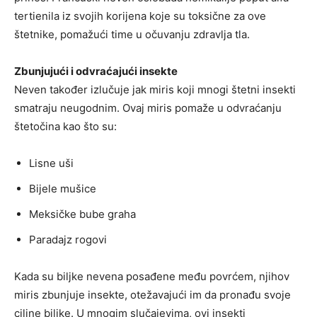
tertienila iz svojih korijena koje su toksične za ove
štetnike, pomažući time u očuvanju zdravlja tla.
Zbunjujući i odvraćajući insekte
Neven također izlučuje jak miris koji mnogi štetni insekti
smatraju neugodnim. Ovaj miris pomaže u odvraćanju
štetočina kao što su:
Lisne uši
Bijele mušice
Meksičke bube graha
Paradajz rogovi
Kada su biljke nevena posađene među povrćem, njihov
miris zbunjuje insekte, otežavajući im da pronađu svoje
ciljne biljke. U mnogim slučajevima, ovi insekti