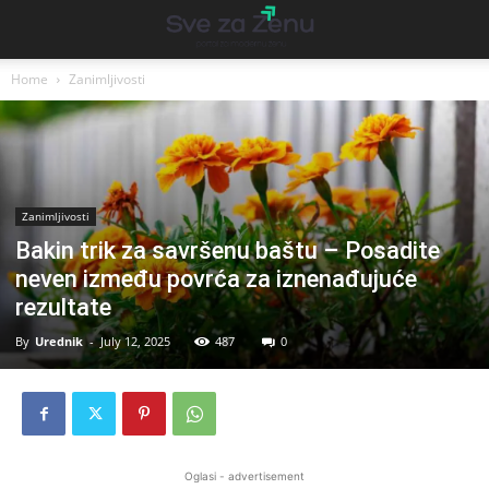
Home
Zanimljivosti
Zanimljivosti
Bakin trik za savršenu baštu – Posadite
neven između povrća za iznenađujuće
rezultate
By
Urednik
-
July 12, 2025
487
0
Oglasi - advertisement