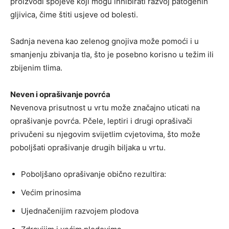
proizvodi spojeve koji mogu inhibirati razvoj patogenih
gljivica, čime štiti usjeve od bolesti.
Sadnja nevena kao zelenog gnojiva može pomoći i u
smanjenju zbivanja tla, što je posebno korisno u težim ili
zbijenim tlima.
Neven i oprašivanje povrća
Nevenova prisutnost u vrtu može značajno uticati na
oprašivanje povrća. Pčele, leptiri i drugi oprašivači
privučeni su njegovim svijetlim cvjetovima, što može
poboljšati oprašivanje drugih biljaka u vrtu.
Poboljšano oprašivanje obično rezultira:
Većim prinosima
Ujednačenijim razvojem plodova