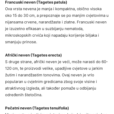
Francuski neven (Tagetes patula)
Ova vrsta nevena je manja i kompaktna, obično visoka
oko 15 do 30 cm, a prepoznaje se po manjim cvjetovima u
nijansama crvene, narandžaste i zlatne. Francuski neven
je izuzetno efikasan u suzbijanju nematoda,
mikroskopskih crvića koji napadaju korijenje biljaka i
smanjuju prinose.
Afrički neven (Tagetes erecta)
S druge strane, afrički neven je veći, može narasti do 60-
120 cm, te proizvodi velike, upadljive cvjetove u jarkim
žutim i narandžastim tonovima. Ovaj neven je vrlo
popularan u cvjetnim gredicama zbog svoje visine i
atraktivnog izgleda, ali također pomaže u odbijanju
određenih štetočina.
Pečatni neven (Tagetes tenuifolia)