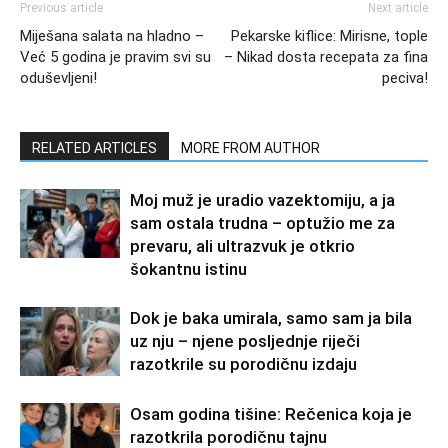
Previous article
Next article
Miješana salata na hladno –
Pekarske kiflice: Mirisne, tople
Već 5 godina je pravim svi su
– Nikad dosta recepata za fina
oduševljeni!
peciva!
RELATED ARTICLES
MORE FROM AUTHOR
Moj muž je uradio vazektomiju, a ja
sam ostala trudna – optužio me za
prevaru, ali ultrazvuk je otkrio
šokantnu istinu
Dok je baka umirala, samo sam ja bila
uz nju – njene posljednje riječi
razotkrile su porodičnu izdaju
Osam godina tišine: Rečenica koja je
razotkrila porodičnu tajnu