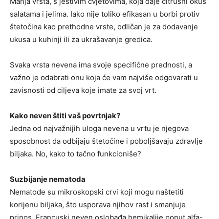
Manja vrsta, s jestivim cvjetovima, koja daje citrusni okus
salatama i jelima. Iako nije toliko efikasan u borbi protiv
štetočina kao prethodne vrste, odličan je za dodavanje
ukusa u kuhinji ili za ukrašavanje gredica.
Svaka vrsta nevena ima svoje specifične prednosti, a
važno je odabrati onu koja će vam najviše odgovarati u
zavisnosti od ciljeva koje imate za svoj vrt.
Kako neven štiti vaš povrtnjak?
Jedna od najvažnijih uloga nevena u vrtu je njegova
sposobnost da odbijaju štetočine i poboljšavaju zdravlje
biljaka. No, kako to tačno funkcioniše?
Suzbijanje nematoda
Nematode su mikroskopski crvi koji mogu naštetiti
korijenu biljaka, što usporava njihov rast i smanjuje
prinos. Francuski neven oslobađa hemikalije poput alfa-