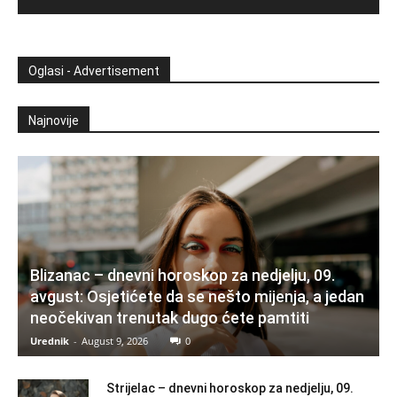
Oglasi - Advertisement
Najnovije
Blizanac – dnevni horoskop za nedjelju, 09.
avgust: Osjetićete da se nešto mijenja, a jedan
neočekivan trenutak dugo ćete pamtiti
Urednik
-
August 9, 2026
0
Strijelac – dnevni horoskop za nedjelju, 09.