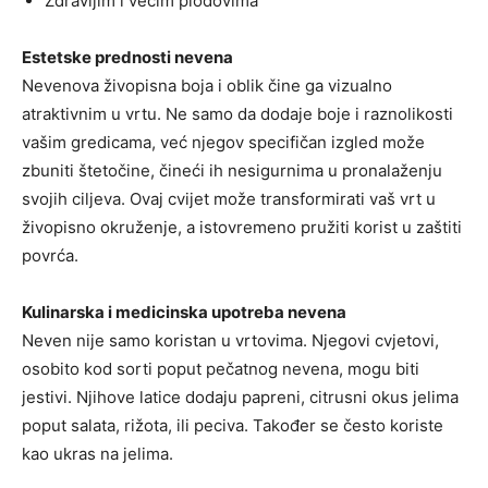
Zdravijim i većim plodovima
Estetske prednosti nevena
Nevenova živopisna boja i oblik čine ga vizualno
atraktivnim u vrtu. Ne samo da dodaje boje i raznolikosti
vašim gredicama, već njegov specifičan izgled može
zbuniti štetočine, čineći ih nesigurnima u pronalaženju
svojih ciljeva. Ovaj cvijet može transformirati vaš vrt u
živopisno okruženje, a istovremeno pružiti korist u zaštiti
povrća.
Kulinarska i medicinska upotreba nevena
Neven nije samo koristan u vrtovima. Njegovi cvjetovi,
osobito kod sorti poput pečatnog nevena, mogu biti
jestivi. Njihove latice dodaju papreni, citrusni okus jelima
poput salata, rižota, ili peciva. Također se često koriste
kao ukras na jelima.