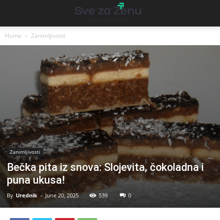
Home
Zanimljivosti
Zanimljivosti
Bečka pita iz snova: Slojevita, čokoladna i
puna ukusa!
By
Urednik
-
June 20, 2025
539
0