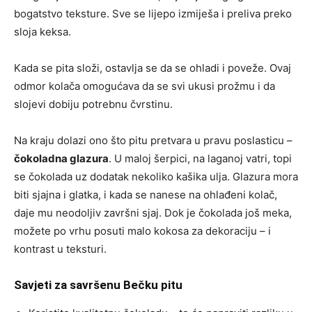
bogatstvo teksture. Sve se lijepo izmiješa i preliva preko
sloja keksa.
Kada se pita složi, ostavlja se da se ohladi i poveže. Ovaj
odmor kolača omogućava da se svi ukusi prožmu i da
slojevi dobiju potrebnu čvrstinu.
Na kraju dolazi ono što pitu pretvara u pravu poslasticu –
čokoladna glazura
. U maloj šerpici, na laganoj vatri, topi
se čokolada uz dodatak nekoliko kašika ulja. Glazura mora
biti sjajna i glatka, i kada se nanese na ohlađeni kolač,
daje mu neodoljiv završni sjaj. Dok je čokolada još meka,
možete po vrhu posuti malo kokosa za dekoraciju – i
kontrast u teksturi.
Savjeti za savršenu Bečku pitu