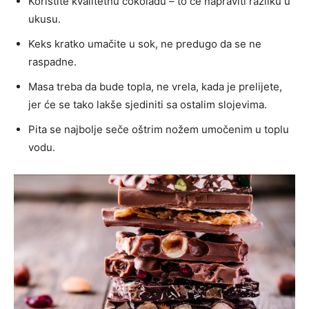
Koristite kvalitetnu čokoladu – to će napraviti razliku u
ukusu.
Keks kratko umačite u sok, ne predugo da se ne
raspadne.
Masa treba da bude topla, ne vrela, kada je prelijete,
jer će se tako lakše sjediniti sa ostalim slojevima.
Pita se najbolje seče oštrim nožem umočenim u toplu
vodu.