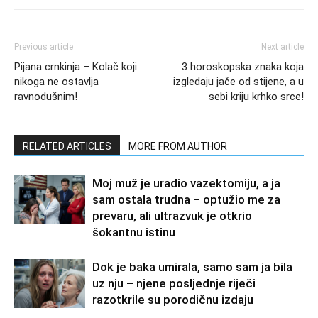
Previous article
Next article
Pijana crnkinja – Kolač koji
3 horoskopska znaka koja
nikoga ne ostavlja
izgledaju jače od stijene, a u
ravnodušnim!
sebi kriju krhko srce!
RELATED ARTICLES
MORE FROM AUTHOR
Moj muž je uradio vazektomiju, a ja
sam ostala trudna – optužio me za
prevaru, ali ultrazvuk je otkrio
šokantnu istinu
Dok je baka umirala, samo sam ja bila
uz nju – njene posljednje riječi
razotkrile su porodičnu izdaju