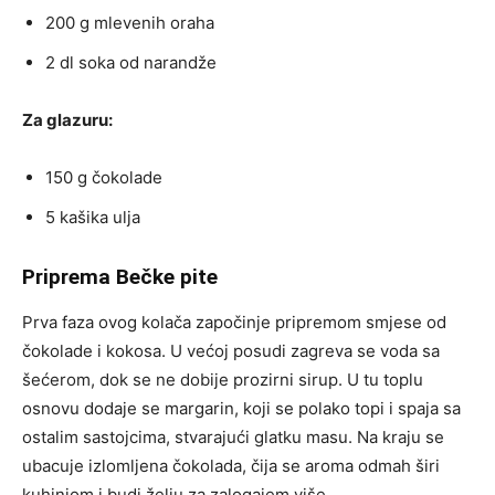
200 g mlevenih oraha
2 dl soka od narandže
Za glazuru:
150 g čokolade
5 kašika ulja
Priprema Bečke pite
Prva faza ovog kolača započinje pripremom smjese od
čokolade i kokosa. U većoj posudi zagreva se voda sa
šećerom, dok se ne dobije prozirni sirup. U tu toplu
osnovu dodaje se margarin, koji se polako topi i spaja sa
ostalim sastojcima, stvarajući glatku masu. Na kraju se
ubacuje izlomljena čokolada, čija se aroma odmah širi
kuhinjom i budi želju za zalogajem više.