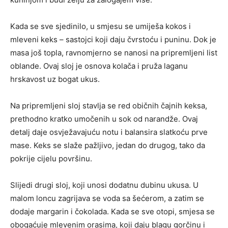
Kada se sve sjedinilo, u smjesu se umiješa kokos i
mleveni keks – sastojci koji daju čvrstoću i puninu. Dok je
masa još topla, ravnomjerno se nanosi na pripremljeni list
oblande. Ovaj sloj je osnova kolača i pruža laganu
hrskavost uz bogat ukus.
Na pripremljeni sloj stavlja se red običnih čajnih keksa,
prethodno kratko umočenih u sok od narandže. Ovaj
detalj daje osvježavajuću notu i balansira slatkoću prve
mase. Keks se slaže pažljivo, jedan do drugog, tako da
pokrije cijelu površinu.
Slijedi drugi sloj, koji unosi dodatnu dubinu ukusa. U
malom loncu zagrijava se voda sa šećerom, a zatim se
dodaje margarin i čokolada. Kada se sve otopi, smjesa se
obogaćuje mlevenim orasima, koji daju blagu gorčinu i