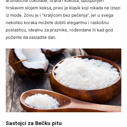
aromatične čokolade, oraha i kokosa, upotpunjen
hrskavim slojem keksa, pravi je klasik koji nikada ne izlazi
iz mode. Zovu je i “kraljicom bez pečenja”, jer u svega
nekoliko koraka možete dobiti elegantnu i raskošnu
poslasticu, idealnu za praznike, rođendane ili kad god
poželite da zasladite dan.
Sastojci za Bečku pitu