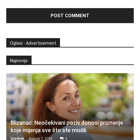
Oglasi - Advertisement
Najnovije
Blizanac: Neočekivani poziv donosi priznanje
koje mijenja sve što ste mislili
Urednik
-
August 7, 2026
0