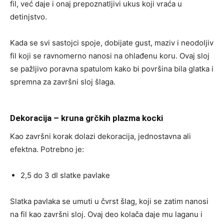
fil, već daje i onaj prepoznatljivi ukus koji vraća u
detinjstvo.
Kada se svi sastojci spoje, dobijate gust, maziv i neodoljiv
fil koji se ravnomerno nanosi na ohlađenu koru. Ovaj sloj
se pažljivo poravna spatulom kako bi površina bila glatka i
spremna za završni sloj šlaga.
Dekoracija – kruna grčkih plazma kocki
Kao završni korak dolazi dekoracija, jednostavna ali
efektna. Potrebno je:
2,5 do 3 dl slatke pavlake
Slatka pavlaka se umuti u čvrst šlag, koji se zatim nanosi
na fil kao završni sloj. Ovaj deo kolača daje mu laganu i