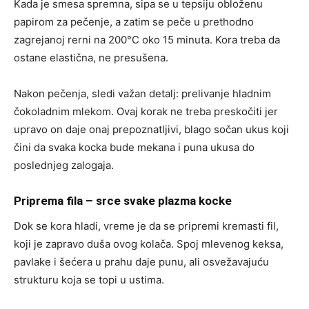
Kada je smesa spremna, sipa se u tepsiju obloženu
papirom za pečenje, a zatim se peče u prethodno
zagrejanoj rerni na 200°C oko 15 minuta. Kora treba da
ostane elastična, ne presušena.
Nakon pečenja, sledi važan detalj: prelivanje hladnim
čokoladnim mlekom. Ovaj korak ne treba preskočiti jer
upravo on daje onaj prepoznatljivi, blago sočan ukus koji
čini da svaka kocka bude mekana i puna ukusa do
poslednjeg zalogaja.
Priprema fila – srce svake plazma kocke
Dok se kora hladi, vreme je da se pripremi kremasti fil,
koji je zapravo duša ovog kolača. Spoj mlevenog keksa,
pavlake i šećera u prahu daje punu, ali osvežavajuću
strukturu koja se topi u ustima.