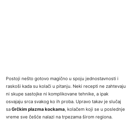
Postoji nešto gotovo magično u spoju jednostavnosti i
raskoši kada su kolači u pitanju. Neki recepti ne zahtevaju
ni skupe sastojke ni komplikovane tehnike, a ipak
osvajaju srca svakog ko ih proba. Upravo takav je slučaj
sa
Grčkim plazma kockama
, kolačem koji se u poslednje
vreme sve češće nalazi na trpezama širom regiona.