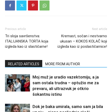
Previous article
Next article
Tri sloja savršenstva:
Kremast, sočan i nestvarno
ITALIJANSKA TORTA koja
ukusan – KOKOS KOLAČ koji
izgleda kao iz slastičarne!
izgleda kao iz poslastičarnice!
RELATED ARTICLES
MORE FROM AUTHOR
Moj muž je uradio vazektomiju, a ja
sam ostala trudna – optužio me za
prevaru, ali ultrazvuk je otkrio
šokantnu istinu
Dok je baka umirala, samo sam ja bila