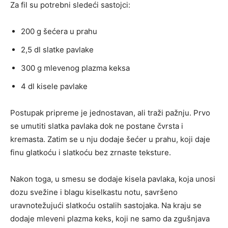
Za fil su potrebni sledeći sastojci:
200 g šećera u prahu
2,5 dl slatke pavlake
300 g mlevenog plazma keksa
4 dl kisele pavlake
Postupak pripreme je jednostavan, ali traži pažnju. Prvo
se umutiti slatka pavlaka dok ne postane čvrsta i
kremasta. Zatim se u nju dodaje šećer u prahu, koji daje
finu glatkoću i slatkoću bez zrnaste teksture.
Nakon toga, u smesu se dodaje kisela pavlaka, koja unosi
dozu svežine i blagu kiselkastu notu, savršeno
uravnotežujući slatkoću ostalih sastojaka. Na kraju se
dodaje mleveni plazma keks, koji ne samo da zgušnjava