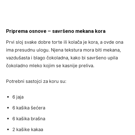
Priprema osnove – savršeno mekana kora
Prvi sloj svake dobre torte ili kolača je kora, a ovde ona
ima presudnu ulogu. Njena tekstura mora biti mekana,
vazdušasta i blago čokoladna, kako bi savršeno upila
čokoladno mleko kojim se kasnije preliva.
Potrebni sastojci za koru su:
6 jaja
6 kašika šećera
6 kašika brašna
2 kašike kakaa