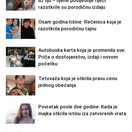
uz nju – njene posljednje riječi
razotkrile su porodičnu izdaju
Osam godina tišine: Rečenica koja je
razotkrila porodičnu tajnu
Autobuska karta koja je promenila sve:
Priča o dostojanstvu, izdaji i novom
početku
Tetovaža koja je otkrila pravu cenu
jednog obećanja
Povratak posle dve godine: Kada je
majka otkrila istinu iza zatvorenih vrata