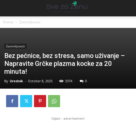
Home
Zanimljivosti
Zanimljivosti
Bez pećnice, bez stresa, samo uživanje –
Napravite Grčke plazma kocke za 20
minuta!
By
Urednik
-
October 8, 2025
3374
0
Oglasi - advertisement