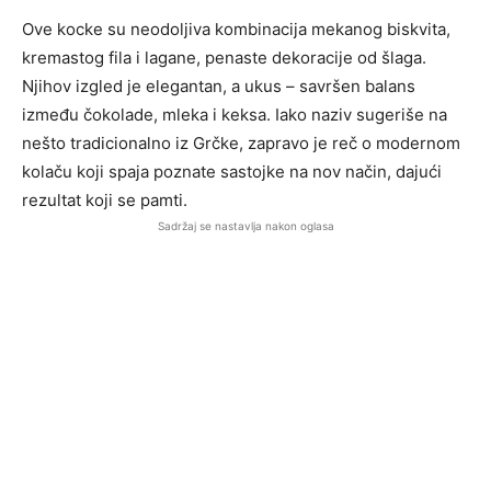
Ove kocke su neodoljiva kombinacija mekanog biskvita,
kremastog fila i lagane, penaste dekoracije od šlaga.
Njihov izgled je elegantan, a ukus – savršen balans
između čokolade, mleka i keksa. Iako naziv sugeriše na
nešto tradicionalno iz Grčke, zapravo je reč o modernom
kolaču koji spaja poznate sastojke na nov način, dajući
rezultat koji se pamti.
Sadržaj se nastavlja nakon oglasa