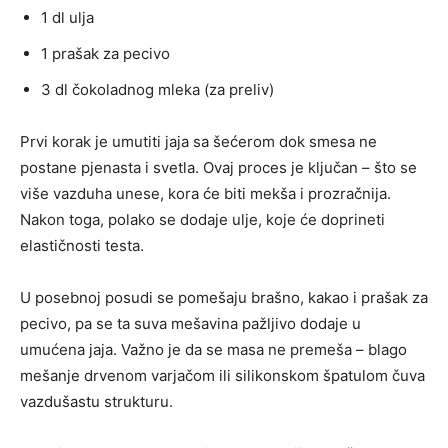
1 dl ulja
1 prašak za pecivo
3 dl čokoladnog mleka (za preliv)
Prvi korak je umutiti jaja sa šećerom dok smesa ne
postane pjenasta i svetla. Ovaj proces je ključan – što se
više vazduha unese, kora će biti mekša i prozračnija.
Nakon toga, polako se dodaje ulje, koje će doprineti
elastičnosti testa.
U posebnoj posudi se pomešaju brašno, kakao i prašak za
pecivo, pa se ta suva mešavina pažljivo dodaje u
umućena jaja. Važno je da se masa ne premeša – blago
mešanje drvenom varjačom ili silikonskom špatulom čuva
vazdušastu strukturu.