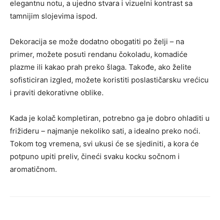
elegantnu notu, a ujedno stvara i vizuelni kontrast sa
tamnijim slojevima ispod.
Dekoracija se može dodatno obogatiti po želji – na
primer, možete posuti rendanu čokoladu, komadiće
plazme ili kakao prah preko šlaga. Takođe, ako želite
sofisticiran izgled, možete koristiti poslastičarsku vrećicu
i praviti dekorativne oblike.
Kada je kolač kompletiran, potrebno ga je dobro ohladiti u
frižideru – najmanje nekoliko sati, a idealno preko noći.
Tokom tog vremena, svi ukusi će se sjediniti, a kora će
potpuno upiti preliv, čineći svaku kocku sočnom i
aromatičnom.