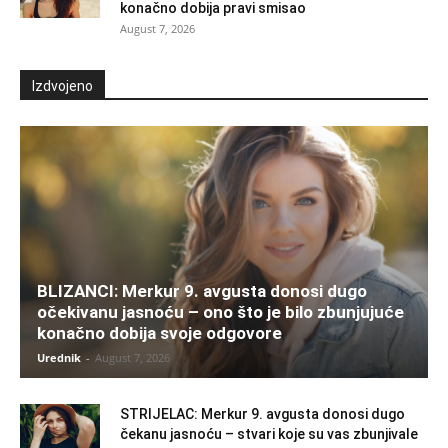
konačno dobija pravi smisao
August 7, 2026
Izdvojeno
BLIZANCI: Merkur 9. avgusta donosi dugo
očekivanu jasnoću – ono što je bilo zbunjujuće
konačno dobija svoje odgovore
Urednik
-
August 7, 2026
STRIJELAC: Merkur 9. avgusta donosi dugo
čekanu jasnoću – stvari koje su vas zbunjivale