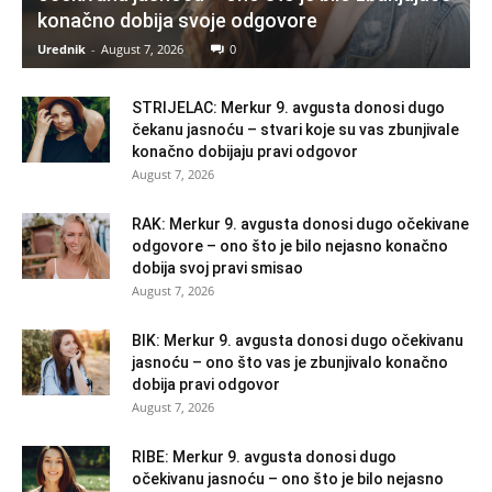
konačno dobija svoje odgovore
Urednik
-
August 7, 2026
0
STRIJELAC: Merkur 9. avgusta donosi dugo
čekanu jasnoću – stvari koje su vas zbunjivale
konačno dobijaju pravi odgovor
August 7, 2026
RAK: Merkur 9. avgusta donosi dugo očekivane
odgovore – ono što je bilo nejasno konačno
dobija svoj pravi smisao
August 7, 2026
BIK: Merkur 9. avgusta donosi dugo očekivanu
jasnoću – ono što vas je zbunjivalo konačno
dobija pravi odgovor
August 7, 2026
RIBE: Merkur 9. avgusta donosi dugo
očekivanu jasnoću – ono što je bilo nejasno