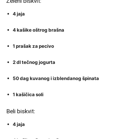
Zeleni biskvit:
4 jaja
4 kašike oštrog brašna
1 prašak za pecivo
2 dl tečnog jogurta
50 dag kuvanog i izblendanog špinata
1 kašičica soli
Beli biskvit:
4 jaja