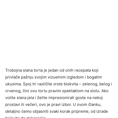
Trobojna slana torta je jedan od onih recepata koji
privlače pažnju svojim vizuelnim izgledom i bogatim
ukusima. Spoj tri različite vrste biskvita – zelenog, belog i
crvenog, čini ovu tortu pravim spektaklom na stolu. Ako
volite slana jela i želite impresionirati goste na nekoj
proslavi ili večeri, ovo je pravi izbor. U ovom članku,
detaljno ćemo objasniti svaki korak pripreme, od izrade