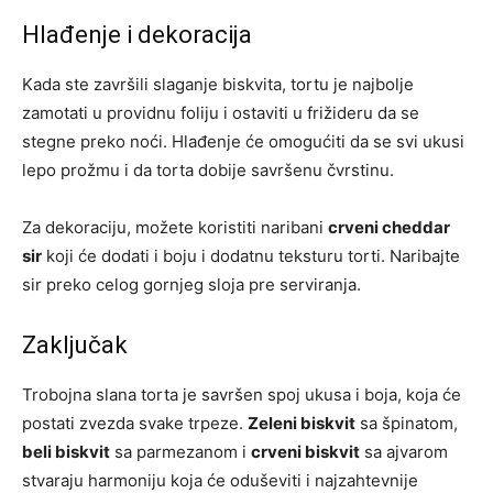
Hlađenje i dekoracija
Kada ste završili slaganje biskvita, tortu je najbolje
zamotati u providnu foliju i ostaviti u frižideru da se
stegne preko noći. Hlađenje će omogućiti da se svi ukusi
lepo prožmu i da torta dobije savršenu čvrstinu.
Za dekoraciju, možete koristiti naribani
crveni cheddar
sir
koji će dodati i boju i dodatnu teksturu torti. Naribajte
sir preko celog gornjeg sloja pre serviranja.
Zaključak
Trobojna slana torta je savršen spoj ukusa i boja, koja će
postati zvezda svake trpeze.
Zeleni biskvit
sa špinatom,
beli biskvit
sa parmezanom i
crveni biskvit
sa ajvarom
stvaraju harmoniju koja će oduševiti i najzahtevnije