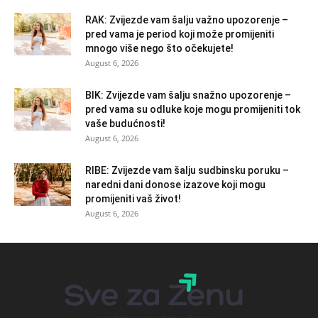
RAK: Zvijezde vam šalju važno upozorenje –
pred vama je period koji može promijeniti
mnogo više nego što očekujete!
August 6, 2026
BIK: Zvijezde vam šalju snažno upozorenje –
pred vama su odluke koje mogu promijeniti tok
vaše budućnosti!
August 6, 2026
RIBE: Zvijezde vam šalju sudbinsku poruku –
naredni dani donose izazove koji mogu
promijeniti vaš život!
August 6, 2026