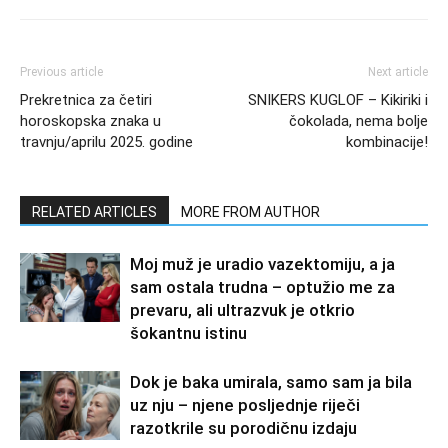
Previous article
Next article
Prekretnica za četiri
SNIKERS KUGLOF – Kikiriki i
horoskopska znaka u
čokolada, nema bolje
travnju/aprilu 2025. godine
kombinacije!
RELATED ARTICLES
MORE FROM AUTHOR
Moj muž je uradio vazektomiju, a ja
sam ostala trudna – optužio me za
prevaru, ali ultrazvuk je otkrio
šokantnu istinu
Dok je baka umirala, samo sam ja bila
uz nju – njene posljednje riječi
razotkrile su porodičnu izdaju