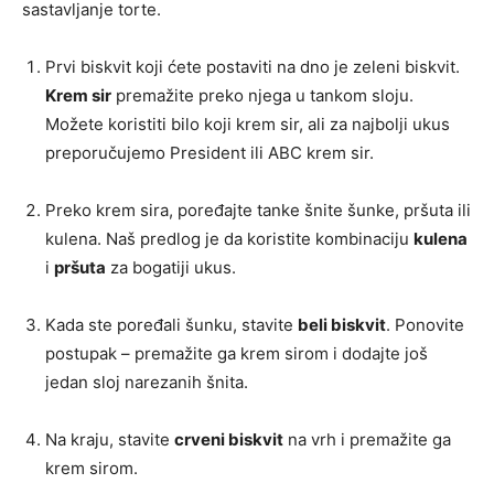
sastavljanje torte.
Prvi biskvit koji ćete postaviti na dno je zeleni biskvit.
Krem sir
premažite preko njega u tankom sloju.
Možete koristiti bilo koji krem sir, ali za najbolji ukus
preporučujemo President ili ABC krem sir.
Preko krem sira, poređajte tanke šnite šunke, pršuta ili
kulena. Naš predlog je da koristite kombinaciju
kulena
i
pršuta
za bogatiji ukus.
Kada ste poređali šunku, stavite
beli biskvit
. Ponovite
postupak – premažite ga krem sirom i dodajte još
jedan sloj narezanih šnita.
Na kraju, stavite
crveni biskvit
na vrh i premažite ga
krem sirom.