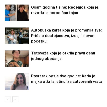
Osam godina tišine: Rečenica koja je
razotkrila porodičnu tajnu
Autobuska karta koja je promenila sve:
Priča o dostojanstvu, izdaji i novom
početku
Tetovaža koja je otkrila pravu cenu
jednog obećanja
Povratak posle dve godine: Kada je
majka otkrila istinu iza zatvorenih vrata