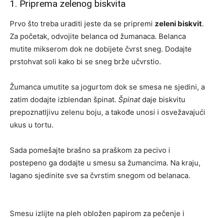
1. Priprema zelenog biskvita
Prvo što treba uraditi jeste da se pripremi
zeleni biskvit
.
Za početak, odvojite belanca od žumanaca. Belanca
mutite mikserom dok ne dobijete čvrst sneg. Dodajte
prstohvat soli kako bi se sneg brže učvrstio.
Žumanca umutite sa jogurtom dok se smesa ne sjedini, a
zatim dodajte izblendan špinat.
Špinat
daje biskvitu
prepoznatljivu zelenu boju, a takođe unosi i osvežavajući
ukus u tortu.
Sada pomešajte brašno sa praškom za pecivo i
postepeno ga dodajte u smesu sa žumancima. Na kraju,
lagano sjedinite sve sa čvrstim snegom od belanaca.
Smesu izlijte na pleh obložen papirom za pečenje i