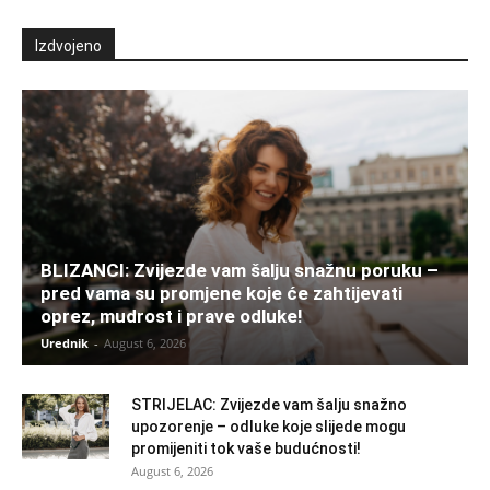
Izdvojeno
BLIZANCI: Zvijezde vam šalju snažnu poruku –
pred vama su promjene koje će zahtijevati
oprez, mudrost i prave odluke!
Urednik
-
August 6, 2026
STRIJELAC: Zvijezde vam šalju snažno
upozorenje – odluke koje slijede mogu
promijeniti tok vaše budućnosti!
August 6, 2026