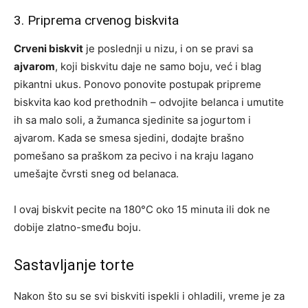
3. Priprema crvenog biskvita
Crveni biskvit
je poslednji u nizu, i on se pravi sa
ajvarom
, koji biskvitu daje ne samo boju, već i blag
pikantni ukus. Ponovo ponovite postupak pripreme
biskvita kao kod prethodnih – odvojite belanca i umutite
ih sa malo soli, a žumanca sjedinite sa jogurtom i
ajvarom. Kada se smesa sjedini, dodajte brašno
pomešano sa praškom za pecivo i na kraju lagano
umešajte čvrsti sneg od belanaca.
I ovaj biskvit pecite na 180°C oko 15 minuta ili dok ne
dobije zlatno-smeđu boju.
Sastavljanje torte
Nakon što su se svi biskviti ispekli i ohladili, vreme je za