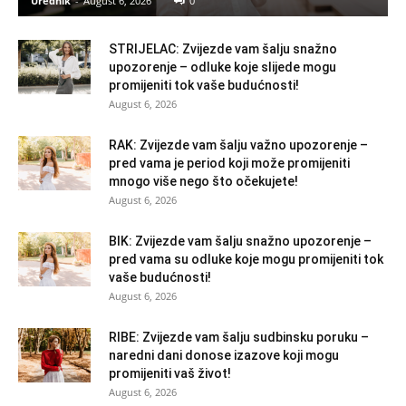
Urednik
-
August 6, 2026
0
STRIJELAC: Zvijezde vam šalju snažno
upozorenje – odluke koje slijede mogu
promijeniti tok vaše budućnosti!
August 6, 2026
RAK: Zvijezde vam šalju važno upozorenje –
pred vama je period koji može promijeniti
mnogo više nego što očekujete!
August 6, 2026
BIK: Zvijezde vam šalju snažno upozorenje –
pred vama su odluke koje mogu promijeniti tok
vaše budućnosti!
August 6, 2026
RIBE: Zvijezde vam šalju sudbinsku poruku –
naredni dani donose izazove koji mogu
promijeniti vaš život!
August 6, 2026