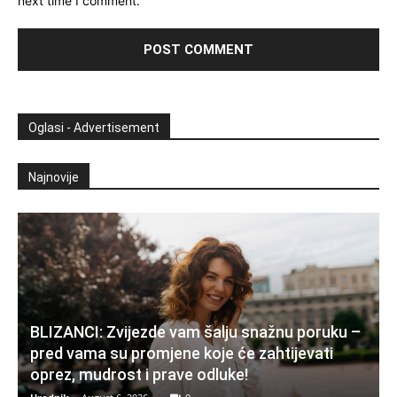
next time I comment.
Oglasi - Advertisement
Najnovije
BLIZANCI: Zvijezde vam šalju snažnu poruku –
pred vama su promjene koje će zahtijevati
oprez, mudrost i prave odluke!