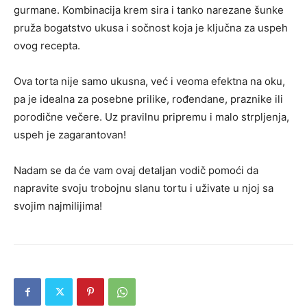
gurmane. Kombinacija krem sira i tanko narezane šunke
pruža bogatstvo ukusa i sočnost koja je ključna za uspeh
ovog recepta.
Ova torta nije samo ukusna, već i veoma efektna na oku,
pa je idealna za posebne prilike, rođendane, praznike ili
porodične večere. Uz pravilnu pripremu i malo strpljenja,
uspeh je zagarantovan!
Nadam se da će vam ovaj detaljan vodič pomoći da
napravite svoju trobojnu slanu tortu i uživate u njoj sa
svojim najmilijima!