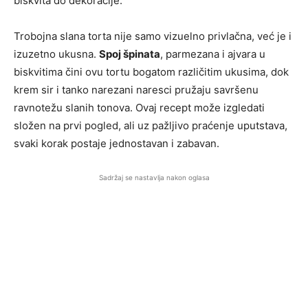
biskvita do dekoracije.
Trobojna slana torta nije samo vizuelno privlačna, već je i
izuzetno ukusna.
Spoj špinata
, parmezana i ajvara u
biskvitima čini ovu tortu bogatom različitim ukusima, dok
krem sir i tanko narezani naresci pružaju savršenu
ravnotežu slanih tonova. Ovaj recept može izgledati
složen na prvi pogled, ali uz pažljivo praćenje uputstava,
svaki korak postaje jednostavan i zabavan.
Sadržaj se nastavlja nakon oglasa