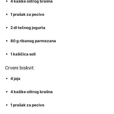
4 kašike oštrog brašna
1 prašak za pecivo
2 dl tečnog jogurta
80 g ribanog parmezana
1 kašičica soli
Crveni biskvit:
4 jaja
4 kašike oštrog brašna
1 prašak za pecivo