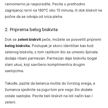
ravnomerno je rasporedite. Pecite u prethodno
zagrejanoj rerni na 180°C oko 15 minuta, ili dok biskvit ne
počne da se odvaja od ivica pleha.
2. Priprema belog biskvita
Dok se
zeleni biskvit
peče, možete se posvetiti pripremi
belog biskvita
. Postupak je skoro identičan kao kod
zelenog biskvita, s tom razlikom što se umesto špinata
dodaje ribani parmezan. Parmezan daje biskvitu bogat
slani ukus, koji savršeno komplimentira drugim
sastojcima.
Takođe, pazite da belanca mutite do čvrstog snega, a
žumanca sjedinite sa jogurtom pre nego što dodate
ostale sastojke. Pecite beli biskvit na isti način kao i
zeleni.