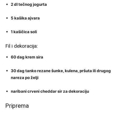
2 dl tečnog jogurta
5 kašika ajvara
1 kašičica soli
Fil i dekoracija:
60 dag krem sira
30 dag tanko rezane šunke, kulena, pršuta ili drugog
nareza po želji
naribani crveni cheddar sir za dekoraciju
Priprema