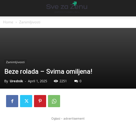
Home
Zanimljivosti
Zanimljivosti
Beze rolada – Svima omiljena!
By
Urednik
-
April 1, 2025
2251
0
Oglasi - advertisement