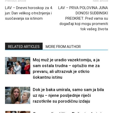
Previous article
Next article
LAV – Dnevni horoskop za 4.
LAV – PRVA POLOVINA JUNA
jun: Dan velikog otrežnjenja i
DONOSI SUDBINSKI
suočavanja sa istinom
PREOKRET: Pred vama su
događaji koji mogu promeniti
tok vašeg života
RELATED ARTICLES
MORE FROM AUTHOR
Moj muž je uradio vazektomiju, a ja
sam ostala trudna – optužio me za
prevaru, ali ultrazvuk je otkrio
šokantnu istinu
Dok je baka umirala, samo sam ja bila
uz nju – njene posljednje riječi
razotkrile su porodičnu izdaju