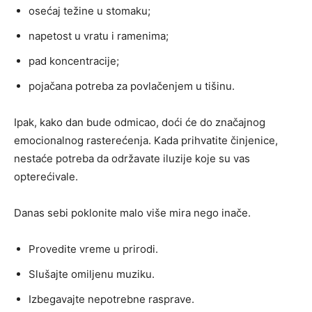
osećaj težine u stomaku;
napetost u vratu i ramenima;
pad koncentracije;
pojačana potreba za povlačenjem u tišinu.
Ipak, kako dan bude odmicao, doći će do značajnog
emocionalnog rasterećenja. Kada prihvatite činjenice,
nestaće potreba da održavate iluzije koje su vas
opterećivale.
Danas sebi poklonite malo više mira nego inače.
Provedite vreme u prirodi.
Slušajte omiljenu muziku.
Izbegavajte nepotrebne rasprave.