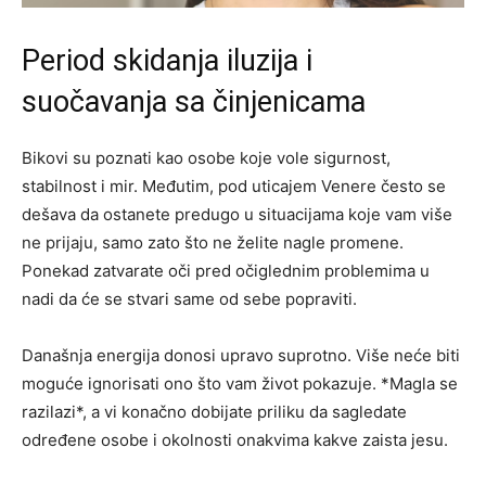
Period skidanja iluzija i
suočavanja sa činjenicama
Bikovi su poznati kao osobe koje vole sigurnost,
stabilnost i mir. Međutim, pod uticajem Venere često se
dešava da ostanete predugo u situacijama koje vam više
ne prijaju, samo zato što ne želite nagle promene.
Ponekad zatvarate oči pred očiglednim problemima u
nadi da će se stvari same od sebe popraviti.
Današnja energija donosi upravo suprotno. Više neće biti
moguće ignorisati ono što vam život pokazuje. *Magla se
razilazi*, a vi konačno dobijate priliku da sagledate
određene osobe i okolnosti onakvima kakve zaista jesu.