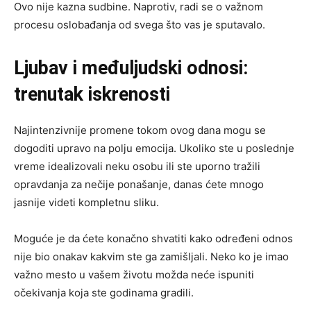
Ovo nije kazna sudbine. Naprotiv, radi se o važnom
procesu oslobađanja od svega što vas je sputavalo.
Ljubav i međuljudski odnosi:
trenutak iskrenosti
Najintenzivnije promene tokom ovog dana mogu se
dogoditi upravo na polju emocija. Ukoliko ste u poslednje
vreme idealizovali neku osobu ili ste uporno tražili
opravdanja za nečije ponašanje, danas ćete mnogo
jasnije videti kompletnu sliku.
Moguće je da ćete konačno shvatiti kako određeni odnos
nije bio onakav kakvim ste ga zamišljali. Neko ko je imao
važno mesto u vašem životu možda neće ispuniti
očekivanja koja ste godinama gradili.