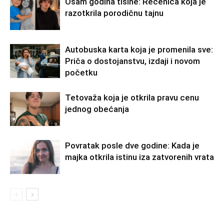
Osam godina tišine: Rečenica koja je
razotkrila porodičnu tajnu
Autobuska karta koja je promenila sve:
Priča o dostojanstvu, izdaji i novom
početku
Tetovaža koja je otkrila pravu cenu
jednog obećanja
Povratak posle dve godine: Kada je
majka otkrila istinu iza zatvorenih vrata