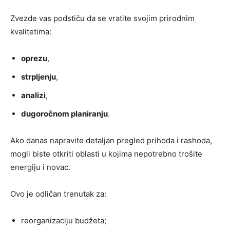
Zvezde vas podstiču da se vratite svojim prirodnim
kvalitetima:
oprezu
,
strpljenju
,
analizi
,
dugoročnom planiranju
.
Ako danas napravite detaljan pregled prihoda i rashoda,
mogli biste otkriti oblasti u kojima nepotrebno trošite
energiju i novac.
Ovo je odličan trenutak za:
reorganizaciju budžeta;