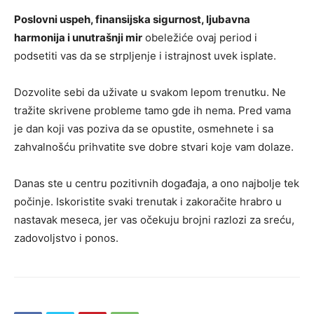
Poslovni uspeh, finansijska sigurnost, ljubavna
harmonija i unutrašnji mir
obeležiće ovaj period i
podsetiti vas da se strpljenje i istrajnost uvek isplate.
Dozvolite sebi da uživate u svakom lepom trenutku. Ne
tražite skrivene probleme tamo gde ih nema. Pred vama
je dan koji vas poziva da se opustite, osmehnete i sa
zahvalnošću prihvatite sve dobre stvari koje vam dolaze.
Danas ste u centru pozitivnih događaja, a ono najbolje tek
počinje. Iskoristite svaki trenutak i zakoračite hrabro u
nastavak meseca, jer vas očekuju brojni razlozi za sreću,
zadovoljstvo i ponos.