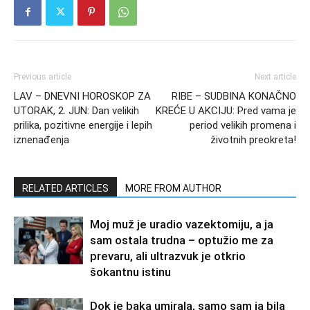
Previous article
Next article
LAV – DNEVNI HOROSKOP ZA
RIBE – SUDBINA KONAČNO
UTORAK, 2. JUN: Dan velikih
KREĆE U AKCIJU: Pred vama je
prilika, pozitivne energije i lepih
period velikih promena i
iznenađenja
životnih preokreta!
RELATED ARTICLES
MORE FROM AUTHOR
Moj muž je uradio vazektomiju, a ja
sam ostala trudna – optužio me za
prevaru, ali ultrazvuk je otkrio
šokantnu istinu
Dok je baka umirala, samo sam ja bila