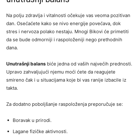
Na polju zdravlja i vitalnosti očekuje vas veoma pozitivan
dan. Osećaćete kako se nivo energije povećava, dok
stres i nervoza polako nestaju. Mnogi Bikovi će primetiti
da se bude odmorniji i raspoloženiji nego prethodnih
dana.
Unutrašnji balans
biće jedna od vaših najvećih prednosti.
Upravo zahvaljujući njemu moći ćete da reagujete
smireno čak i u situacijama koje bi vas ranije izbacile iz
takta.
Za dodatno poboljšanje raspoloženja preporučuje se:
Boravak u prirodi.
Lagane fizičke aktivnosti.