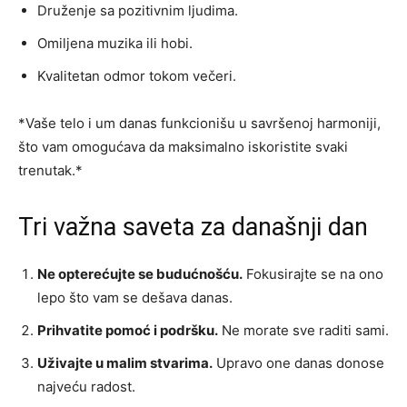
Druženje sa pozitivnim ljudima.
Omiljena muzika ili hobi.
Kvalitetan odmor tokom večeri.
*Vaše telo i um danas funkcionišu u savršenoj harmoniji,
što vam omogućava da maksimalno iskoristite svaki
trenutak.*
Tri važna saveta za današnji dan
Ne opterećujte se budućnošću.
Fokusirajte se na ono
lepo što vam se dešava danas.
Prihvatite pomoć i podršku.
Ne morate sve raditi sami.
Uživajte u malim stvarima.
Upravo one danas donose
najveću radost.