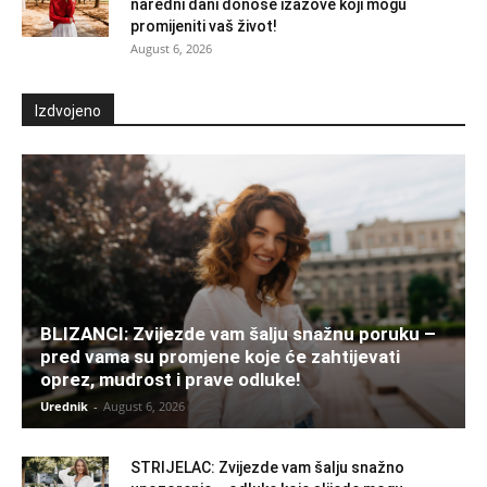
naredni dani donose izazove koji mogu
promijeniti vaš život!
August 6, 2026
Izdvojeno
BLIZANCI: Zvijezde vam šalju snažnu poruku –
pred vama su promjene koje će zahtijevati
oprez, mudrost i prave odluke!
Urednik
-
August 6, 2026
STRIJELAC: Zvijezde vam šalju snažno