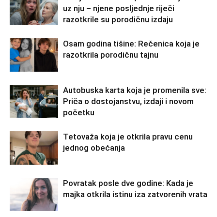
uz nju – njene posljednje riječi
razotkrile su porodičnu izdaju
Osam godina tišine: Rečenica koja je
razotkrila porodičnu tajnu
Autobuska karta koja je promenila sve:
Priča o dostojanstvu, izdaji i novom
početku
Tetovaža koja je otkrila pravu cenu
jednog obećanja
Povratak posle dve godine: Kada je
majka otkrila istinu iza zatvorenih vrata