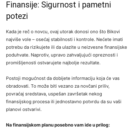
Finansije: Sigurnost i pametni
potezi
Kada je reč o novcu, ovaj utorak donosi ono što Bikovi
najviše vole – osećaj stabilnosti i kontrole. Nećete imati
potrebu da rizikujete ili da ulazite u neizvesne finansijske
poduhvate. Naprotiv, upravo zahvaljujući opreznosti i
promišljenosti ostvarujete najbolje rezultate.
Postoji mogućnost da dobijete informaciju koja će vas
obradovati. To može biti vezano za novčani priliv,
povraćaj sredstava, uspešan završetak nekog
finansijskog procesa ili jednostavno potvrdu da su vaši
planovi ostvarivi.
Na finansijskom planu posebno vam ide u prilog: