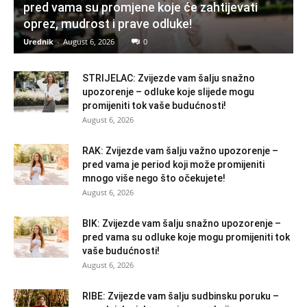
pred vama su promjene koje će zahtijevati
oprez, mudrost i prave odluke!
Urednik
-
August 6, 2026
0
STRIJELAC: Zvijezde vam šalju snažno
upozorenje – odluke koje slijede mogu
promijeniti tok vaše budućnosti!
August 6, 2026
RAK: Zvijezde vam šalju važno upozorenje –
pred vama je period koji može promijeniti
mnogo više nego što očekujete!
August 6, 2026
BIK: Zvijezde vam šalju snažno upozorenje –
pred vama su odluke koje mogu promijeniti tok
vaše budućnosti!
August 6, 2026
RIBE: Zvijezde vam šalju sudbinsku poruku –