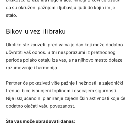
da su okruženi pažnjom i ljubavlju ljudi do kojih im je
stalo.
Bikovi u vezi ili braku
Ukoliko ste zauzeti, pred vama je dan koji može dodatno
učvrstiti vaš odnos. Sitni nesporazumi iz prethodnog
perioda polako ostaju iza vas, a na njihovo mesto dolaze
razumevanje i harmonija.
Partner će pokazivati više pažnje i nežnosti, a zajednički
trenuci biće ispunjeni toplinom i osećajem sigurnosti.
Nije isključeno ni planiranje zajedničkih aktivnosti koje će
dodatno ojačati vašu povezanost.
Šta vas može obradovati danas: