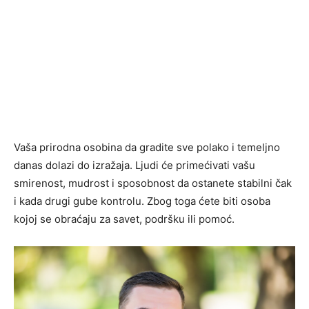
Vaša prirodna osobina da gradite sve polako i temeljno
danas dolazi do izražaja. Ljudi će primećivati vašu
smirenost, mudrost i sposobnost da ostanete stabilni čak
i kada drugi gube kontrolu. Zbog toga ćete biti osoba
kojoj se obraćaju za savet, podršku ili pomoć.