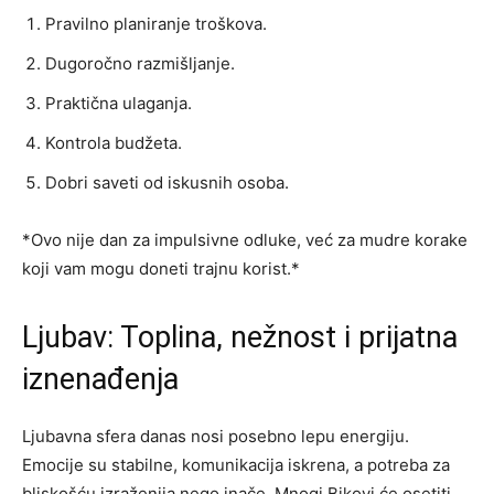
Pravilno planiranje troškova.
Dugoročno razmišljanje.
Praktična ulaganja.
Kontrola budžeta.
Dobri saveti od iskusnih osoba.
*Ovo nije dan za impulsivne odluke, već za mudre korake
koji vam mogu doneti trajnu korist.*
Ljubav: Toplina, nežnost i prijatna
iznenađenja
Ljubavna sfera danas nosi posebno lepu energiju.
Emocije su stabilne, komunikacija iskrena, a potreba za
bliskošću izraženija nego inače. Mnogi Bikovi će osetiti