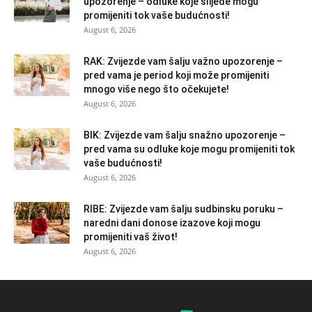
upozorenje – odluke koje slijede mogu
promijeniti tok vaše budućnosti!
August 6, 2026
RAK: Zvijezde vam šalju važno upozorenje –
pred vama je period koji može promijeniti
mnogo više nego što očekujete!
August 6, 2026
BIK: Zvijezde vam šalju snažno upozorenje –
pred vama su odluke koje mogu promijeniti tok
vaše budućnosti!
August 6, 2026
RIBE: Zvijezde vam šalju sudbinsku poruku –
naredni dani donose izazove koji mogu
promijeniti vaš život!
August 6, 2026