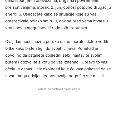
dana ispunjenih obavezama, brigama i povremenim
preispitivanjima, utorak, 2. jun, donosi potpuno drugačiju
energiju. Osećaćete kako se situacije koje su vas
opterećivale polako smiruju, dok se pred vama otvaraju
vrata novih mogućnosti i radosnih trenutaka.
Ovaj dan nosi snažnu poruku da ne morate stalno voditi
bitke kako biste stigli do svojih ciljeva. Ponekad je
dovoljno da ostanete dosledni sebi, nastavite svojim
putem i dozvolite životu da vas iznenadi. Upravo to vas
očekuje danas – niz okolnosti koje će vam pokazati da se
stvari mogu odvijati jednostavnije nego što ste mislili.
Sadržaj se nastavlja nakon oglasa