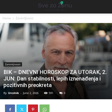
Home
Zanimljivosti
Zanimljivosti
BIK – DNEVNI HOROSKOP ZA UTORAK, 2.
JUN: Dan stabilnosti, lepih iznenađenja i
pozitivnih preokreta
By
Urednik
-
June 2, 2026
591
0