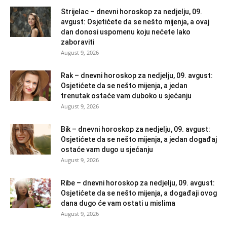
Strijelac – dnevni horoskop za nedjelju, 09.
avgust: Osjetićete da se nešto mijenja, a ovaj
dan donosi uspomenu koju nećete lako
zaboraviti
August 9, 2026
Rak – dnevni horoskop za nedjelju, 09. avgust:
Osjetićete da se nešto mijenja, a jedan
trenutak ostaće vam duboko u sjećanju
August 9, 2026
Bik – dnevni horoskop za nedjelju, 09. avgust:
Osjetićete da se nešto mijenja, a jedan događaj
ostaće vam dugo u sjećanju
August 9, 2026
Ribe – dnevni horoskop za nedjelju, 09. avgust:
Osjetićete da se nešto mijenja, a događaji ovog
dana dugo će vam ostati u mislima
August 9, 2026