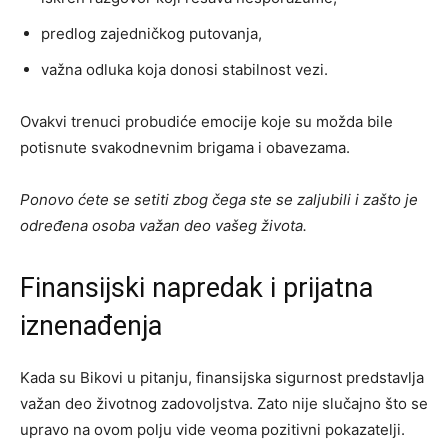
predlog zajedničkog putovanja,
važna odluka koja donosi stabilnost vezi.
Ovakvi trenuci probudiće emocije koje su možda bile
potisnute svakodnevnim brigama i obavezama.
Ponovo ćete se setiti zbog čega ste se zaljubili i zašto je
određena osoba važan deo vašeg života.
Finansijski napredak i prijatna
iznenađenja
Kada su Bikovi u pitanju, finansijska sigurnost predstavlja
važan deo životnog zadovoljstva. Zato nije slučajno što se
upravo na ovom polju vide veoma pozitivni pokazatelji.