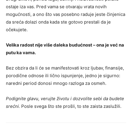
ostaje iza vas. Pred vama se otvaraju vrata novih
mogućnosti, a ono što vas posebno raduje jeste činjenica
da sreća dolazi onda kada ste gotovo prestali da je
očekujete.
Velika radost nije više daleka budućnost – ona je već na
putu ka vama.
Bez obzira da li će se manifestovati kroz ljubav, finansije,
porodične odnose ili lično ispunjenje, jedno je sigurno:
naredni period donosi mnogo razloga za osmeh.
Podignite glavu, verujte životu i dozvolite sebi da budete
srećni.
Posle svega što ste prošli, to ste zaista zaslužili.