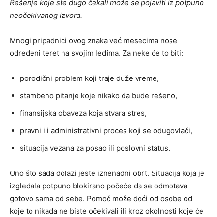
Rešenje koje ste dugo čekali može se pojaviti iz potpuno
neočekivanog izvora.
Mnogi pripadnici ovog znaka već mesecima nose
određeni teret na svojim leđima. Za neke će to biti:
porodični problem koji traje duže vreme,
stambeno pitanje koje nikako da bude rešeno,
finansijska obaveza koja stvara stres,
pravni ili administrativni proces koji se odugovlači,
situacija vezana za posao ili poslovni status.
Ono što sada dolazi jeste iznenadni obrt. Situacija koja je
izgledala potpuno blokirano počeće da se odmotava
gotovo sama od sebe. Pomoć može doći od osobe od
koje to nikada ne biste očekivali ili kroz okolnosti koje će