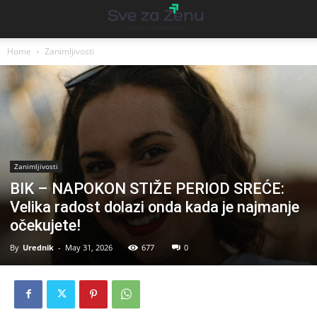
Home
Zanimljivosti
Zanimljivosti
BIK – NAPOKON STIŽE PERIOD SREĆE:
Velika radost dolazi onda kada je najmanje
očekujete!
By
Urednik
-
May 31, 2026
677
0