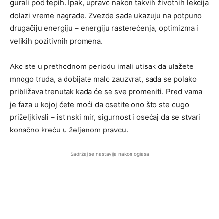
gurali pod tepih. Ipak, upravo nakon takvih životnih lekcija
dolazi vreme nagrade. Zvezde sada ukazuju na potpuno
drugačiju energiju – energiju rasterećenja, optimizma i
velikih pozitivnih promena.
Ako ste u prethodnom periodu imali utisak da ulažete
mnogo truda, a dobijate malo zauzvrat, sada se polako
približava trenutak kada će se sve promeniti. Pred vama
je faza u kojoj ćete moći da osetite ono što ste dugo
priželjkivali – istinski mir, sigurnost i osećaj da se stvari
konačno kreću u željenom pravcu.
Sadržaj se nastavlja nakon oglasa