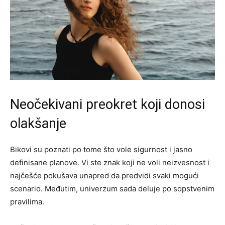
Neočekivani preokret koji donosi
olakšanje
Bikovi su poznati po tome što vole sigurnost i jasno
definisane planove. Vi ste znak koji ne voli neizvesnost i
najčešće pokušava unapred da predvidi svaki mogući
scenario. Međutim, univerzum sada deluje po sopstvenim
pravilima.