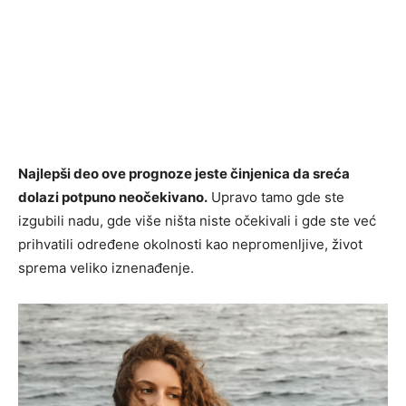
Najlepši deo ove prognoze jeste činjenica da sreća
dolazi potpuno neočekivano.
Upravo tamo gde ste
izgubili nadu, gde više ništa niste očekivali i gde ste već
prihvatili određene okolnosti kao nepromenljive, život
sprema veliko iznenađenje.