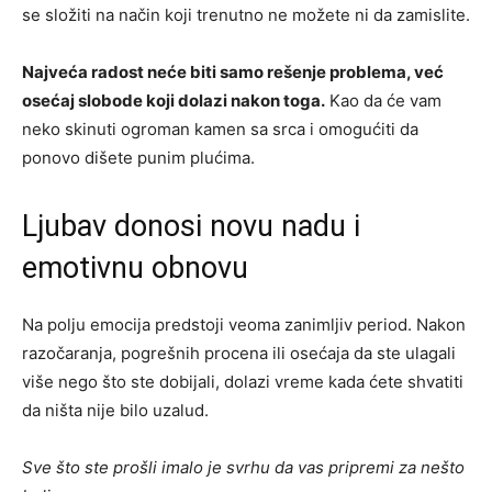
se složiti na način koji trenutno ne možete ni da zamislite.
Najveća radost neće biti samo rešenje problema, već
osećaj slobode koji dolazi nakon toga.
Kao da će vam
neko skinuti ogroman kamen sa srca i omogućiti da
ponovo dišete punim plućima.
Ljubav donosi novu nadu i
emotivnu obnovu
Na polju emocija predstoji veoma zanimljiv period. Nakon
razočaranja, pogrešnih procena ili osećaja da ste ulagali
više nego što ste dobijali, dolazi vreme kada ćete shvatiti
da ništa nije bilo uzalud.
Sve što ste prošli imalo je svrhu da vas pripremi za nešto