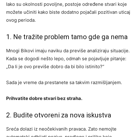
Iako su okolnosti povoljne, postoje određene stvari koje
možete učiniti kako biste dodatno pojačali pozitivan uticaj
ovog perioda.
1. Ne tražite problem tamo gde ga nema
Mnogi Bikovi imaju naviku da previše analiziraju situacije.
Kada se dogodi nešto lepo, odmah se pojavljuje pitanje:
„Da li je ovo previše dobro da bi bilo istinito?“
Sada je vreme da prestanete sa takvim razmišljanjem.
Prihvatite dobre stvari bez straha.
2. Budite otvoreni za nova iskustva
Sreća dolazi iz neočekivanih pravaca. Zato nemojte
automatski odbijati pozive, predloge i prilike koje