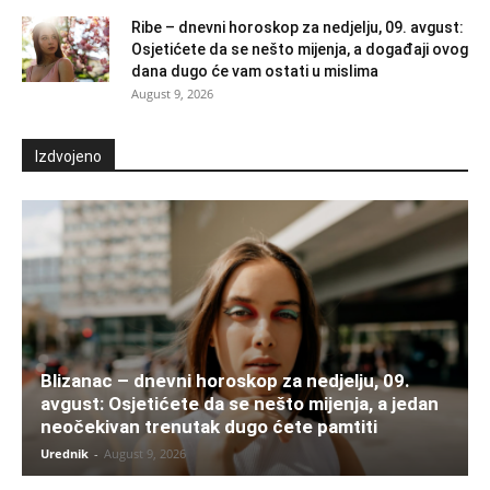
Ribe – dnevni horoskop za nedjelju, 09. avgust:
Osjetićete da se nešto mijenja, a događaji ovog
dana dugo će vam ostati u mislima
August 9, 2026
Izdvojeno
Blizanac – dnevni horoskop za nedjelju, 09.
avgust: Osjetićete da se nešto mijenja, a jedan
neočekivan trenutak dugo ćete pamtiti
Urednik
-
August 9, 2026