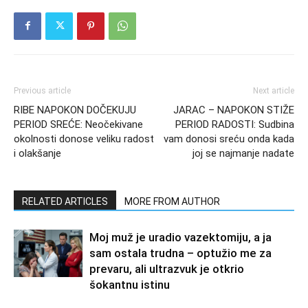
Previous article
Next article
RIBE NAPOKON DOČEKUJU
JARAC – NAPOKON STIŽE
PERIOD SREĆE: Neočekivane
PERIOD RADOSTI: Sudbina
okolnosti donose veliku radost
vam donosi sreću onda kada
i olakšanje
joj se najmanje nadate
RELATED ARTICLES
MORE FROM AUTHOR
Moj muž je uradio vazektomiju, a ja
sam ostala trudna – optužio me za
prevaru, ali ultrazvuk je otkrio
šokantnu istinu