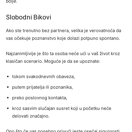
bolje.
Slobodni Bikovi
Ako ste trenutno bez partnera, velika je verovatnoća da
vas očekuje poznanstvo koje dolazi potpuno spontano.
Najzanimljivije je što ta osoba neće ući u vaš život kroz
klasičan scenario. Moguće je da se upoznate:
tokom svakodnevnih obaveza,
putem prijatelja ili poznanika,
preko poslovnog kontakta,
kroz sasvim slučajan susret koji u početku neće
delovati značajno.
Ono što će vas posebno privući jeste osećaj sigurnosti.