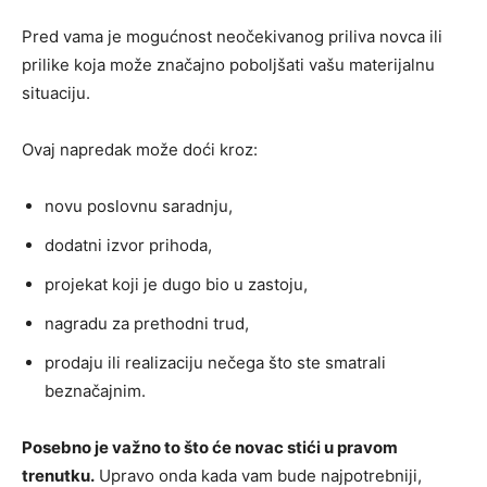
Pred vama je mogućnost neočekivanog priliva novca ili
prilike koja može značajno poboljšati vašu materijalnu
situaciju.
Ovaj napredak može doći kroz:
novu poslovnu saradnju,
dodatni izvor prihoda,
projekat koji je dugo bio u zastoju,
nagradu za prethodni trud,
prodaju ili realizaciju nečega što ste smatrali
beznačajnim.
Posebno je važno to što će novac stići u pravom
trenutku.
Upravo onda kada vam bude najpotrebniji,