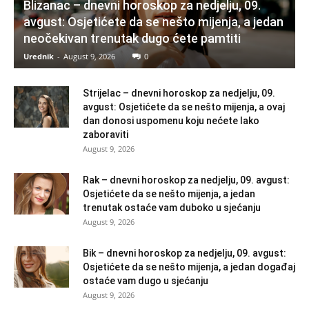
Blizanac – dnevni horoskop za nedjelju, 09.
avgust: Osjetićete da se nešto mijenja, a jedan
neočekivan trenutak dugo ćete pamtiti
Urednik
-
August 9, 2026
0
Strijelac – dnevni horoskop za nedjelju, 09.
avgust: Osjetićete da se nešto mijenja, a ovaj
dan donosi uspomenu koju nećete lako
zaboraviti
August 9, 2026
Rak – dnevni horoskop za nedjelju, 09. avgust:
Osjetićete da se nešto mijenja, a jedan
trenutak ostaće vam duboko u sjećanju
August 9, 2026
Bik – dnevni horoskop za nedjelju, 09. avgust:
Osjetićete da se nešto mijenja, a jedan događaj
ostaće vam dugo u sjećanju
August 9, 2026