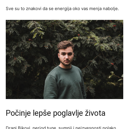
Sve su to znakovi da se energija oko vas menja nabolje.
Počinje lepše poglavlje života
Dragi Bikovi, period tuge, sumnji i neizvesnosti polako