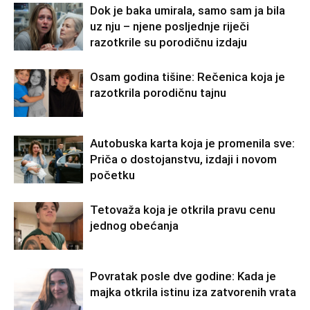
Dok je baka umirala, samo sam ja bila
uz nju – njene posljednje riječi
razotkrile su porodičnu izdaju
Osam godina tišine: Rečenica koja je
razotkrila porodičnu tajnu
Autobuska karta koja je promenila sve:
Priča o dostojanstvu, izdaji i novom
početku
Tetovaža koja je otkrila pravu cenu
jednog obećanja
Povratak posle dve godine: Kada je
majka otkrila istinu iza zatvorenih vrata