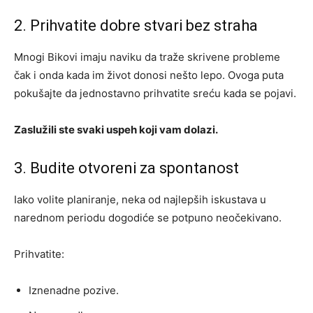
2. Prihvatite dobre stvari bez straha
Mnogi Bikovi imaju naviku da traže skrivene probleme
čak i onda kada im život donosi nešto lepo. Ovoga puta
pokušajte da jednostavno prihvatite sreću kada se pojavi.
Zaslužili ste svaki uspeh koji vam dolazi.
3. Budite otvoreni za spontanost
Iako volite planiranje, neka od najlepših iskustava u
narednom periodu dogodiće se potpuno neočekivano.
Prihvatite:
Iznenadne pozive.