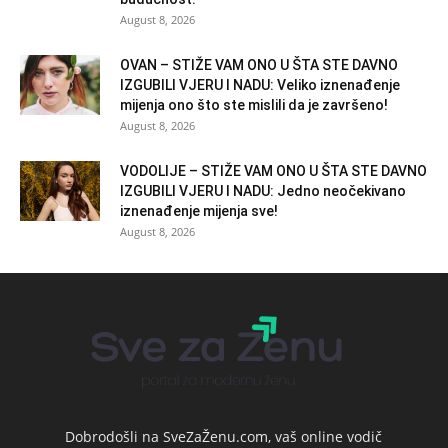
August 8, 2026
OVAN – STIŽE VAM ONO U ŠTA STE DAVNO
IZGUBILI VJERU I NADU: Veliko iznenađenje
mijenja ono što ste mislili da je završeno!
August 8, 2026
VODOLIJE – STIŽE VAM ONO U ŠTA STE DAVNO
IZGUBILI VJERU I NADU: Jedno neočekivano
iznenađenje mijenja sve!
August 8, 2026
Dobrodošli na SveZaŽenu.com, vaš online vodič