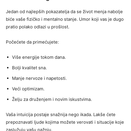
Jedan od najlepših pokazatelja da se život menja nabolje
biće vaše fizičko i mentalno stanje. Umor koji vas je dugo
pratio polako odlazi u prošlost.
Počećete da primećujete:
Više energije tokom dana.
Bolji kvalitet sna.
Manje nervoze i napetosti.
Veći optimizam.
Želju za druženjem i novim iskustvima.
Vaša intuicija postaje snažnija nego ikada. Lakše ćete
prepoznavati ljude kojima možete verovati i situacije koje
zaslužuju vašu pažnju.