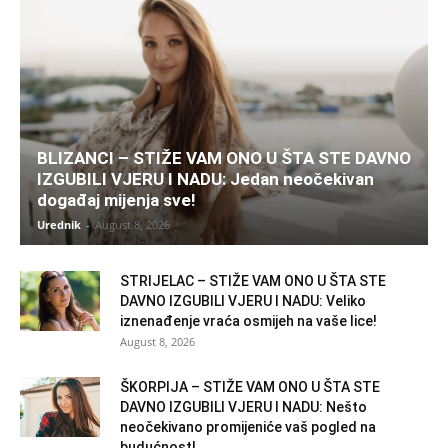
BLIZANCI – STIŽE VAM ONO U ŠTA STE DAVNO
IZGUBILI VJERU I NADU: Jedan neočekivan
događaj mijenja sve!
Urednik
-
August 8, 2026
STRIJELAC – STIŽE VAM ONO U ŠTA STE
DAVNO IZGUBILI VJERU I NADU: Veliko
iznenađenje vraća osmijeh na vaše lice!
August 8, 2026
ŠKORPIJA – STIŽE VAM ONO U ŠTA STE
DAVNO IZGUBILI VJERU I NADU: Nešto
neočekivano promijeniće vaš pogled na
budućnost!