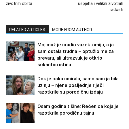
životnih obrta
uspjeha i velikih životnih
radosti
RELATED ARTICLES
MORE FROM AUTHOR
Moj muž je uradio vazektomiju, a ja
sam ostala trudna – optužio me za
prevaru, ali ultrazvuk je otkrio
šokantnu istinu
Dok je baka umirala, samo sam ja bila
uz nju – njene posljednje riječi
razotkrile su porodičnu izdaju
Osam godina tišine: Rečenica koja je
razotkrila porodičnu tajnu