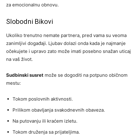
za emocionalnu obnovu.
Slobodni Bikovi
Ukoliko trenutno nemate partnera, pred vama su veoma
zanimljivi događaji. Ljubav dolazi onda kada je najmanje
očekujete i upravo zato može imati posebno snažan uticaj
na vaš život.
Sudbinski susret
može se dogoditi na potpuno običnom
mestu:
Tokom poslovnih aktivnosti.
Prilikom obavljanja svakodnevnih obaveza.
Na putovanju ili kraćem izletu.
Tokom druženja sa prijateljima.