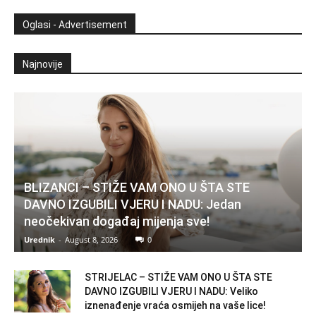
Oglasi - Advertisement
Najnovije
BLIZANCI – STIŽE VAM ONO U ŠTA STE
DAVNO IZGUBILI VJERU I NADU: Jedan
neočekivan događaj mijenja sve!
Urednik
-
August 8, 2026
0
STRIJELAC – STIŽE VAM ONO U ŠTA STE
DAVNO IZGUBILI VJERU I NADU: Veliko
iznenađenje vraća osmijeh na vaše lice!