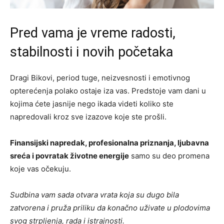
Pred vama je vreme radosti,
stabilnosti i novih početaka
Dragi Bikovi, period tuge, neizvesnosti i emotivnog
opterećenja polako ostaje iza vas. Predstoje vam dani u
kojima ćete jasnije nego ikada videti koliko ste
napredovali kroz sve izazove koje ste prošli.
Finansijski napredak, profesionalna priznanja, ljubavna
sreća i povratak životne energije
samo su deo promena
koje vas očekuju.
Sudbina vam sada otvara vrata koja su dugo bila
zatvorena i pruža priliku da konačno uživate u plodovima
svog strpljenja, rada i istrajnosti.