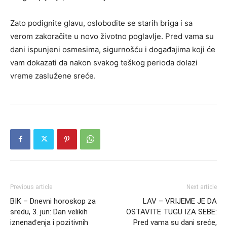
Zato podignite glavu, oslobodite se starih briga i sa
verom zakoračite u novo životno poglavlje. Pred vama su
dani ispunjeni osmesima, sigurnošću i događajima koji će
vam dokazati da nakon svakog teškog perioda dolazi
vreme zaslužene sreće.
Previous article
Next article
BIK – Dnevni horoskop za
LAV – VRIJEME JE DA
sredu, 3. jun: Dan velikih
OSTAVITE TUGU IZA SEBE:
iznenađenja i pozitivnih
Pred vama su dani sreće,