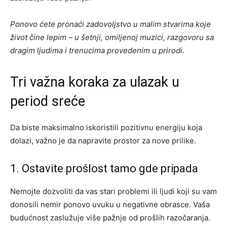
Ponovo ćete pronaći zadovoljstvo u malim stvarima koje
život čine lepim – u šetnji, omiljenoj muzici, razgovoru sa
dragim ljudima i trenucima provedenim u prirodi.
Tri važna koraka za ulazak u
period sreće
Da biste maksimalno iskoristili pozitivnu energiju koja
dolazi, važno je da napravite prostor za nove prilike.
1. Ostavite prošlost tamo gde pripada
Nemojte dozvoliti da vas stari problemi ili ljudi koji su vam
donosili nemir ponovo uvuku u negativne obrasce. Vaša
budućnost zaslužuje više pažnje od prošlih razočaranja.