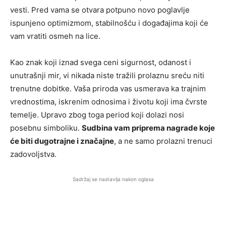
vesti. Pred vama se otvara potpuno novo poglavlje
ispunjeno optimizmom, stabilnošću i događajima koji će
vam vratiti osmeh na lice.
Kao znak koji iznad svega ceni sigurnost, odanost i
unutrašnji mir, vi nikada niste tražili prolaznu sreću niti
trenutne dobitke. Vaša priroda vas usmerava ka trajnim
vrednostima, iskrenim odnosima i životu koji ima čvrste
temelje. Upravo zbog toga period koji dolazi nosi
posebnu simboliku.
Sudbina vam priprema nagrade koje
će biti dugotrajne i značajne
, a ne samo prolazni trenuci
zadovoljstva.
Sadržaj se nastavlja nakon oglasa