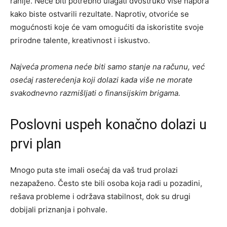
ranije. Neće biti potrebno ulagati dvostruko više napora
kako biste ostvarili rezultate. Naprotiv, otvoriće se
mogućnosti koje će vam omogućiti da iskoristite svoje
prirodne talente, kreativnost i iskustvo.
Najveća promena neće biti samo stanje na računu, već
osećaj rasterećenja koji dolazi kada više ne morate
svakodnevno razmišljati o finansijskim brigama.
Poslovni uspeh konačno dolazi u
prvi plan
Mnogo puta ste imali osećaj da vaš trud prolazi
nezapaženo. Često ste bili osoba koja radi u pozadini,
rešava probleme i održava stabilnost, dok su drugi
dobijali priznanja i pohvale.