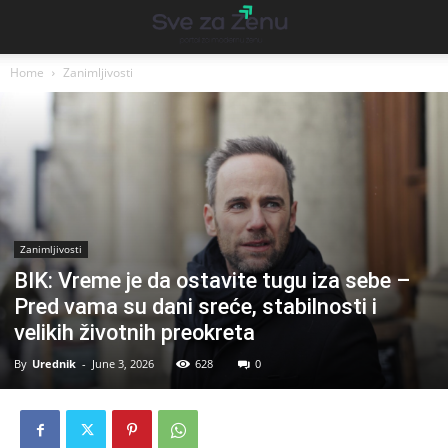
Home
Zanimljivosti
Zanimljivosti
BIK: Vreme je da ostavite tugu iza sebe –
Pred vama su dani sreće, stabilnosti i
velikih životnih preokreta
By
Urednik
-
June 3, 2026
628
0