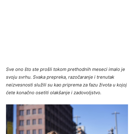
Sve ono što ste prošli tokom prethodnih meseci imalo je
svoju svrhu. Svaka prepreka, razočaranje i trenutak
neizvesnosti služili su kao priprema za fazu života u kojoj
ćete konačno osetiti olakšanje i zadovoljstvo.