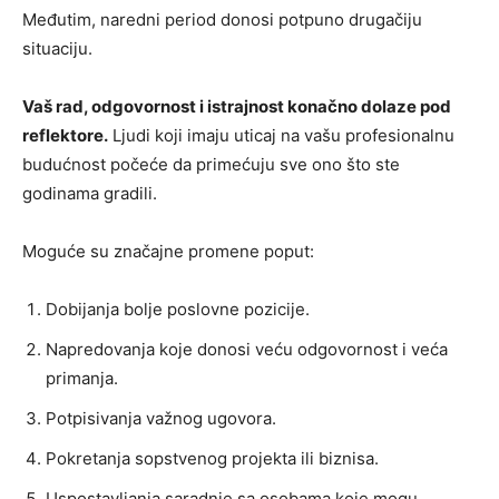
Međutim, naredni period donosi potpuno drugačiju
situaciju.
Vaš rad, odgovornost i istrajnost konačno dolaze pod
reflektore.
Ljudi koji imaju uticaj na vašu profesionalnu
budućnost počeće da primećuju sve ono što ste
godinama gradili.
Moguće su značajne promene poput:
Dobijanja bolje poslovne pozicije.
Napredovanja koje donosi veću odgovornost i veća
primanja.
Potpisivanja važnog ugovora.
Pokretanja sopstvenog projekta ili biznisa.
Uspostavljanja saradnje sa osobama koje mogu