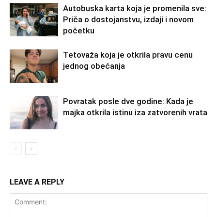
Autobuska karta koja je promenila sve:
Priča o dostojanstvu, izdaji i novom
početku
Tetovaža koja je otkrila pravu cenu
jednog obećanja
Povratak posle dve godine: Kada je
majka otkrila istinu iza zatvorenih vrata
LEAVE A REPLY