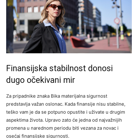
Finansijska stabilnost donosi
dugo očekivani mir
Za pripadnike znaka Bika materijalna sigurnost
predstavlja važan oslonac. Kada finansije nisu stabilne,
teško vam je da se potpuno opustite i uživate u drugim
aspektima života. Upravo zato će jedna od najvažnijih
promena u narednom periodu biti vezana za novac i
osećaj finansijske sigurnosti.