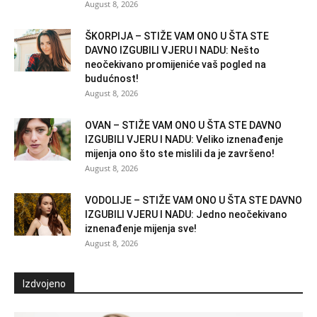
August 8, 2026
ŠKORPIJA – STIŽE VAM ONO U ŠTA STE
DAVNO IZGUBILI VJERU I NADU: Nešto
neočekivano promijeniće vaš pogled na
budućnost!
August 8, 2026
OVAN – STIŽE VAM ONO U ŠTA STE DAVNO
IZGUBILI VJERU I NADU: Veliko iznenađenje
mijenja ono što ste mislili da je završeno!
August 8, 2026
VODOLIJE – STIŽE VAM ONO U ŠTA STE DAVNO
IZGUBILI VJERU I NADU: Jedno neočekivano
iznenađenje mijenja sve!
August 8, 2026
Izdvojeno