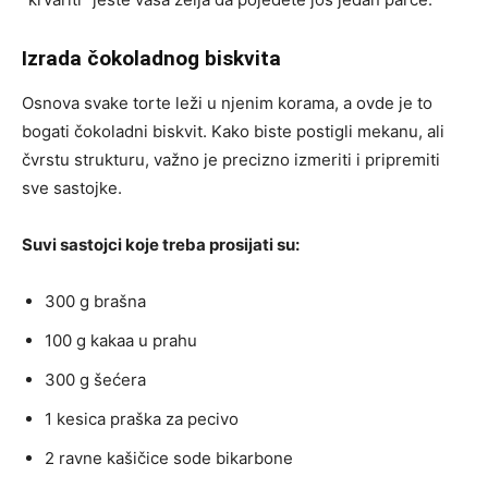
Izrada čokoladnog biskvita
Osnova svake torte leži u njenim korama, a ovde je to
bogati čokoladni biskvit. Kako biste postigli mekanu, ali
čvrstu strukturu, važno je precizno izmeriti i pripremiti
sve sastojke.
Suvi sastojci koje treba prosijati su:
300 g brašna
100 g kakaa u prahu
300 g šećera
1 kesica praška za pecivo
2 ravne kašičice sode bikarbone