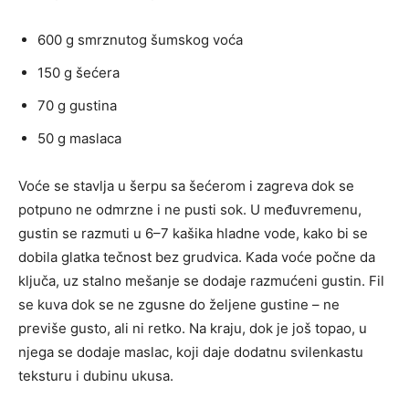
600 g smrznutog šumskog voća
150 g šećera
70 g gustina
50 g maslaca
Voće se stavlja u šerpu sa šećerom i zagreva dok se
potpuno ne odmrzne i ne pusti sok. U međuvremenu,
gustin se razmuti u 6–7 kašika hladne vode, kako bi se
dobila glatka tečnost bez grudvica. Kada voće počne da
ključa, uz stalno mešanje se dodaje razmućeni gustin. Fil
se kuva dok se ne zgusne do željene gustine – ne
previše gusto, ali ni retko. Na kraju, dok je još topao, u
njega se dodaje maslac, koji daje dodatnu svilenkastu
teksturu i dubinu ukusa.