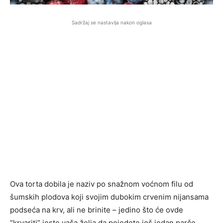
Sadržaj se nastavlja nakon oglasa
Ova torta dobila je naziv po snažnom voćnom filu od
šumskih plodova koji svojim dubokim crvenim nijansama
podseća na krv, ali ne brinite – jedino što će ovde
“krvariti” jeste vaša želja da pojedete još jedan parče.