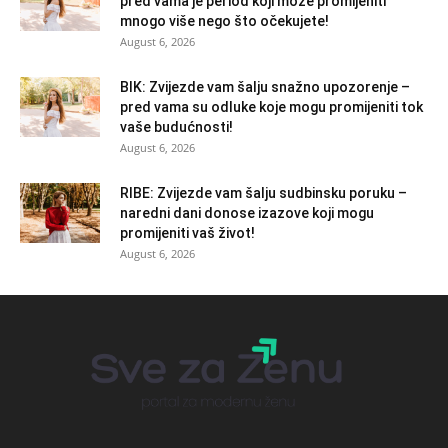
pred vama je period koji može promijeniti
mnogo više nego što očekujete!
August 6, 2026
BIK: Zvijezde vam šalju snažno upozorenje –
pred vama su odluke koje mogu promijeniti tok
vaše budućnosti!
August 6, 2026
RIBE: Zvijezde vam šalju sudbinsku poruku –
naredni dani donose izazove koji mogu
promijeniti vaš život!
August 6, 2026