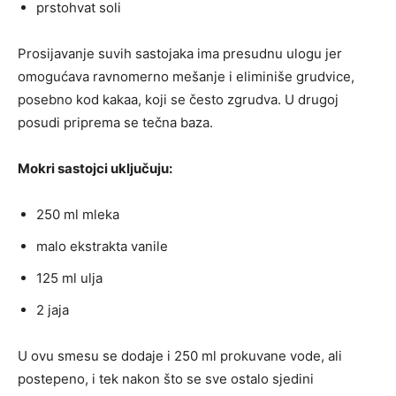
prstohvat soli
Prosijavanje suvih sastojaka ima presudnu ulogu jer
omogućava ravnomerno mešanje i eliminiše grudvice,
posebno kod kakaa, koji se često zgrudva. U drugoj
posudi priprema se tečna baza.
Mokri sastojci uključuju:
250 ml mleka
malo ekstrakta vanile
125 ml ulja
2 jaja
U ovu smesu se dodaje i 250 ml prokuvane vode, ali
postepeno, i tek nakon što se sve ostalo sjedini