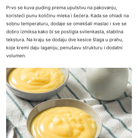
Prvo se kuva puding prema uputstvu na pakovanju,
koristeći punu količinu mleka i šećera. Kada se ohladi na
sobnu temperaturu, dodaje se omekšali maslac i sve se
dobro izmiksa kako bi se postigla svilenkasta, stabilna
tekstura. Na kraju se dodaju dve kesice šlaga u prahu,
koje kremi daju laganiju, penušavu strukturu i dodatni
volumen.