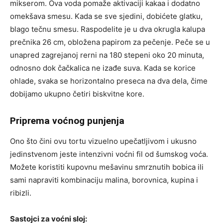
mikserom. Ova voda pomaže aktivaciji kakaa i dodatno
omekšava smesu. Kada se sve sjedini, dobićete glatku,
blago tečnu smesu. Raspodelite je u dva okrugla kalupa
prečnika 26 cm, obložena papirom za pečenje. Peče se u
unapred zagrejanoj rerni na 180 stepeni oko 20 minuta,
odnosno dok čačkalica ne izađe suva. Kada se korice
ohlade, svaka se horizontalno preseca na dva dela, čime
dobijamo ukupno četiri biskvitne kore.
Priprema voćnog punjenja
Ono što čini ovu tortu vizuelno upečatljivom i ukusno
jedinstvenom jeste intenzivni voćni fil od šumskog voća.
Možete koristiti kupovnu mešavinu smrznutih bobica ili
sami napraviti kombinaciju malina, borovnica, kupina i
ribizli.
Sastojci za voćni sloj: