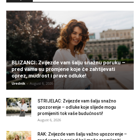
BLIZANCI: Zvijezde vam šalju snažnu poruku –
pred vama su promjene koje će zahtijevati
oprez, mudrost i prave odluke!
Urednik
-
August 6, 2026
STRIJELAC: Zvijezde vam šalju snažno
upozorenje – odluke koje slijede mogu
promijeniti tok vaše budućnosti!
August 6, 2026
RAK: Zvijezde vam šalju važno upozorenje –