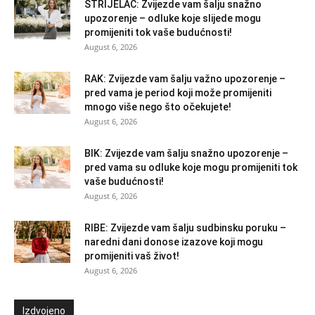
STRIJELAC: Zvijezde vam šalju snažno
upozorenje – odluke koje slijede mogu
promijeniti tok vaše budućnosti!
August 6, 2026
RAK: Zvijezde vam šalju važno upozorenje –
pred vama je period koji može promijeniti
mnogo više nego što očekujete!
August 6, 2026
BIK: Zvijezde vam šalju snažno upozorenje –
pred vama su odluke koje mogu promijeniti tok
vaše budućnosti!
August 6, 2026
RIBE: Zvijezde vam šalju sudbinsku poruku –
naredni dani donose izazove koji mogu
promijeniti vaš život!
August 6, 2026
Izdvojeno