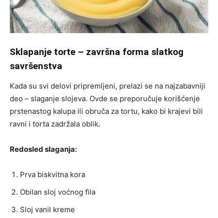
Sklapanje torte – završna forma slatkog
savršenstva
Kada su svi delovi pripremljeni, prelazi se na najzabavniji
deo – slaganje slojeva. Ovde se preporučuje korišćenje
prstenastog kalupa ili obruča za tortu, kako bi krajevi bili
ravni i torta zadržala oblik.
Redosled slaganja:
Prva biskvitna kora
Obilan sloj voćnog fila
Sloj vanil kreme