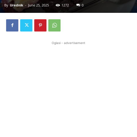
By
Urednik
-
June 25, 2025
1272
0
Oglasi - advertisement