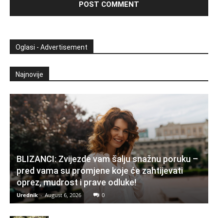
Oglasi - Advertisement
Najnovije
BLIZANCI: Zvijezde vam šalju snažnu poruku –
pred vama su promjene koje će zahtijevati
oprez, mudrost i prave odluke!
Urednik
-
August 6, 2026
0