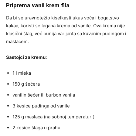
Priprema vanil krem fila
Da bi se uravnotežio kiselkasti ukus voća i bogatstvo
kakaa, koristi se lagana krema od vanile. Ova krema nije
klasični šlag, već punija varijanta sa kuvanim pudingom i
maslacem.
Sastojci za kremu:
1 l mleka
150 g šećera
vanilin šećer ili burbon vanila
3 kesice pudinga od vanile
125 g maslaca (na sobnoj temperaturi)
2 kesice šlaga u prahu