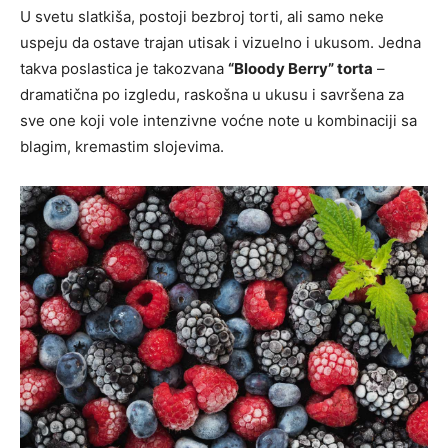
U svetu slatkiša, postoji bezbroj torti, ali samo neke
uspeju da ostave trajan utisak i vizuelno i ukusom. Jedna
takva poslastica je takozvana
“Bloody Berry” torta
–
dramatična po izgledu, raskošna u ukusu i savršena za
sve one koji vole intenzivne voćne note u kombinaciji sa
blagim, kremastim slojevima.