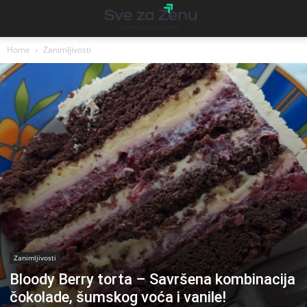
Home
Zanimljivosti
Zanimljivosti
Bloody Berry torta – Savršena kombinacija
čokolade, šumskog voća i vanile!