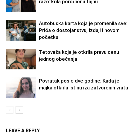
razotkrila porodičnu tajnu
Autobuska karta koja je promenila sve:
Priča o dostojanstvu, izdaji i novom
početku
Tetovaža koja je otkrila pravu cenu
jednog obećanja
Povratak posle dve godine: Kada je
majka otkrila istinu iza zatvorenih vrata
LEAVE A REPLY