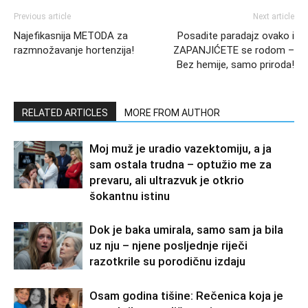
Previous article
Next article
Najefikasnija METODA za
Posadite paradajz ovako i
razmnožavanje hortenzija!
ZAPANJIĆETE se rodom –
Bez hemije, samo priroda!
RELATED ARTICLES
MORE FROM AUTHOR
Moj muž je uradio vazektomiju, a ja
sam ostala trudna – optužio me za
prevaru, ali ultrazvuk je otkrio
šokantnu istinu
Dok je baka umirala, samo sam ja bila
uz nju – njene posljednje riječi
razotkrile su porodičnu izdaju
Osam godina tišine: Rečenica koja je