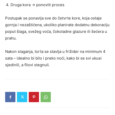
Druga kora → ponoviti proces
Postupak se ponavlja sve do četvrte kore, koja ostaje
gornja i nezaštićena, ukoliko planirate dodatnu dekoraciju
poput šlaga, svežeg voća, čokoladne glazure ili šećera u
prahu.
Nakon slaganja, torta se stavlja u frižider na minimum 4
sata – idealno bi bilo i preko noći, kako bi se svi ukusi
sjedinili, a filovi stegnuli.