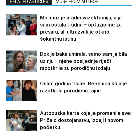
RELATED ARTICLES
MORE FROM AUTHOR
Moj muž je uradio vazektomiju, a ja
sam ostala trudna – optužio me za
prevaru, ali ultrazvuk je otkrio
šokantnu istinu
Dok je baka umirala, samo sam ja bila
uz nju – njene posljednje riječi
razotkrile su porodičnu izdaju
Osam godina tišine: Rečenica koja je
razotkrila porodičnu tajnu
Autobuska karta koja je promenila sve:
Priča o dostojanstvu, izdaji i novom
početku