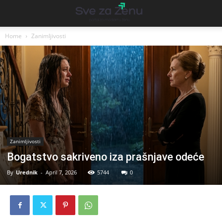
Home
Zanimljivosti
Zanimljivosti
Bogatstvo sakriveno iza prašnjave odeće
By
Urednik
-
April 7, 2026
5744
0