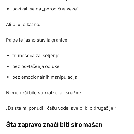
pozivali se na „porodične veze“
Ali bilo je kasno.
Paige je jasno stavila granice:
tri meseca za iseljenje
bez povlačenja odluke
bez emocionalnih manipulacija
Njene reči bile su kratke, ali snažne:
„Da ste mi ponudili čašu vode, sve bi bilo drugačije.“
Šta zapravo znači biti siromašan