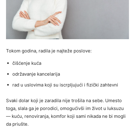
Tokom godina, radila je najteže poslove:
čišćenje kuća
održavanje kancelarija
rad u uslovima koji su iscrpljujući i fizički zahtevni
Svaki dolar koji je zaradila nije trošila na sebe. Umesto
toga, slala ga je porodici, omogućivši im život u luksuzu
— kuću, renoviranja, komfor koji sami nikada ne bi mogli
da priušte.