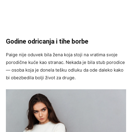
Godine odricanja i tihe borbe
Paige nije oduvek bila žena koja stoji na vratima svoje
porodične kuće kao stranac. Nekada je bila stub porodice
— osoba koja je donela tešku odluku da ode daleko kako
bi obezbedila bolji život za druge.