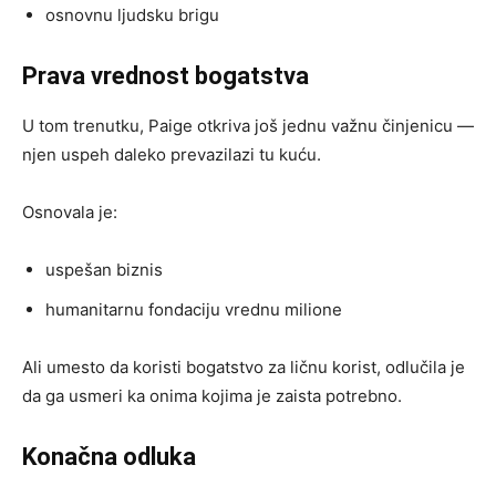
osnovnu ljudsku brigu
Prava vrednost bogatstva
U tom trenutku, Paige otkriva još jednu važnu činjenicu —
njen uspeh daleko prevazilazi tu kuću.
Osnovala je:
uspešan biznis
humanitarnu fondaciju vrednu milione
Ali umesto da koristi bogatstvo za ličnu korist, odlučila je
da ga usmeri ka onima kojima je zaista potrebno.
Konačna odluka