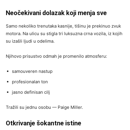
Neočekivani dolazak koji menja sve
Samo nekoliko trenutaka kasnije, tišinu je prekinuo zvuk
motora. Na ulicu su stigla tri luksuzna crna vozila, iz kojih
su izašli ljudi u odelima.
Njihovo prisustvo odmah je promenilo atmosferu:
samouveren nastup
profesionalan ton
jasno definisan cilj
Tražili su jednu osobu — Paige Miller.
Otkrivanje šokantne istine