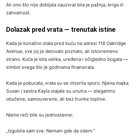
Ali ono što nije dobijala zauzvrat bila je pažnja, briga ili
zahvalnost.
Dolazak pred vrata — trenutak istine
Kada je konačno stala pred kuću na adresi 118 Oakridge
Avenue, sve joj je delovalo poznato, ali istovremeno
strano. Kuća je bila velika, uređena i očigledno bogata —
simbol svega što je godinama finansirala.
Kada je pokucala, vrata su se otvorila sporo. Njena majka
Susan i sestra Kayla stajale su unutra — elegantno
obučene, samouverene, ali bez trunke topline.
Njene reči bile su jednostavne:
„Izgubila sam sve. Nemam gde da odem.“