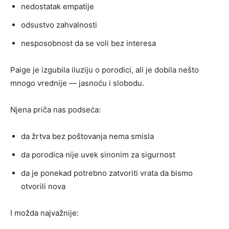
nedostatak empatije
odsustvo zahvalnosti
nesposobnost da se voli bez interesa
Paige je izgubila iluziju o porodici, ali je dobila nešto
mnogo vrednije — jasnoću i slobodu.
Njena priča nas podseća:
da žrtva bez poštovanja nema smisla
da porodica nije uvek sinonim za sigurnost
da je ponekad potrebno zatvoriti vrata da bismo
otvorili nova
I možda najvažnije: