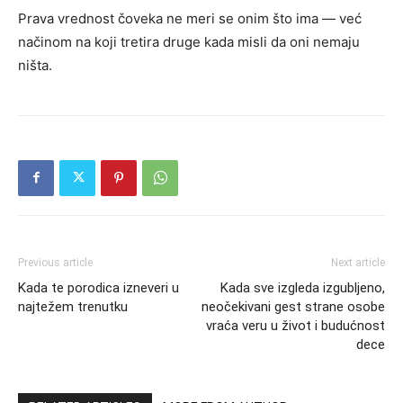
Prava vrednost čoveka ne meri se onim što ima — već
načinom na koji tretira druge kada misli da oni nemaju
ništa.
Previous article
Next article
Kada te porodica izneveri u
Kada sve izgleda izgubljeno,
najtežem trenutku
neočekivani gest strane osobe
vraća veru u život i budućnost
dece