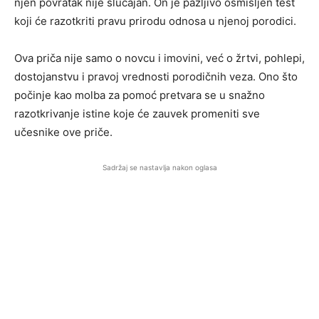
njen povratak nije slučajan. On je pažljivo osmišljen test
koji će razotkriti pravu prirodu odnosa u njenoj porodici.
Ova priča nije samo o novcu i imovini, već o žrtvi, pohlepi,
dostojanstvu i pravoj vrednosti porodičnih veza. Ono što
počinje kao molba za pomoć pretvara se u snažno
razotkrivanje istine koje će zauvek promeniti sve
učesnike ove priče.
Sadržaj se nastavlja nakon oglasa