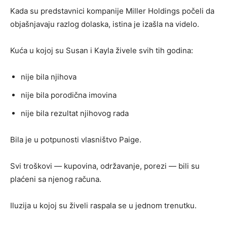
Kada su predstavnici kompanije Miller Holdings počeli da
objašnjavaju razlog dolaska, istina je izašla na videlo.
Kuća u kojoj su Susan i Kayla živele svih tih godina:
nije bila njihova
nije bila porodična imovina
nije bila rezultat njihovog rada
Bila je u potpunosti vlasništvo Paige.
Svi troškovi — kupovina, održavanje, porezi — bili su
plaćeni sa njenog računa.
Iluzija u kojoj su živeli raspala se u jednom trenutku.