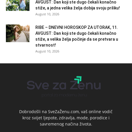
AVGUST: Dan koji ste dugo čekali konačno
stiže, a jedna velika želja dobija svoju priliku!
August 10, 2026
RIBE – DNEVNI HOROSKOP ZA UTORAK, 11.
AVGUST: Dan koji ste dugo čekali konačno
stiže, a velika želja počinje da se pretvara u
stvarnost!
August 10, 2026
Dobrodošli na SveZaŽenu.com, vaš online vodič
kroz svijet ljepote, zdravlja, mode, porodice i
savremenog načina života.