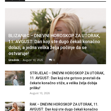
BLIZANAC – DNEVNI HOROSKOP ZA UTORAK,
11. AVGUST: Dan koji ste dugo čekali konačno
dolazi, a jedna velika želja počinje da se
ostvaruje!
Urednik
-
August 10, 2026
0
STRIJELAC – DNEVNI HOROSKOP ZA UTORAK,
11. AVGUST: Dan koji ste gotovo prestali da
čekate konačno stiže, a velika želja dobija
priliku!
August 10, 2026
RAK – DNEVNI HOROSKOP ZA UTORAK, 11.
AVGUST: Dan koji ste dugo čekali konačno