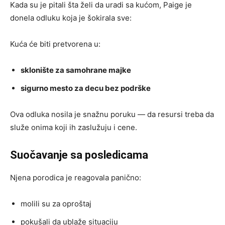
Kada su je pitali šta želi da uradi sa kućom, Paige je
donela odluku koja je šokirala sve:
Kuća će biti pretvorena u:
sklonište za samohrane majke
sigurno mesto za decu bez podrške
Ova odluka nosila je snažnu poruku — da resursi treba da
služe onima koji ih zaslužuju i cene.
Suočavanje sa posledicama
Njena porodica je reagovala panično:
molili su za oproštaj
pokušali da ublaže situaciju