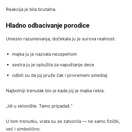
Reakcija je bila brutalna.
Hladno odbacivanje porodice
Umesto razumevanja, dočekala ju je surova realnost:
majka ju je nazvala neuspehom
sestra ju je optužila za napuštanje dece
odbili su da joj pruže čak i privremeni smeštaj
Najbolniji trenutak bio je kada joj je majka rekla:
„Idi u sklonište. Tamo pripadaš.“
U tom trenutku, vrata su se zatvorila — ne samo fizički,
već i simbolično.