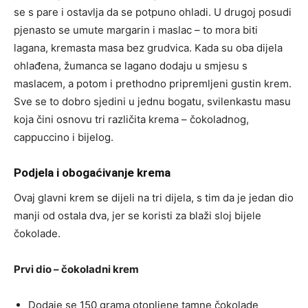
se s pare i ostavlja da se potpuno ohladi. U drugoj posudi
pjenasto se umute margarin i maslac – to mora biti
lagana, kremasta masa bez grudvica. Kada su oba dijela
ohlađena, žumanca se lagano dodaju u smjesu s
maslacem, a potom i prethodno pripremljeni gustin krem.
Sve se to dobro sjedini u jednu bogatu, svilenkastu masu
koja čini osnovu tri različita krema – čokoladnog,
cappuccino i bijelog.
Podjela i obogaćivanje krema
Ovaj glavni krem se dijeli na tri dijela, s tim da je jedan dio
manji od ostala dva, jer se koristi za blaži sloj bijele
čokolade.
Prvi dio – čokoladni krem
Dodaje se 150 grama otopljene tamne čokolade