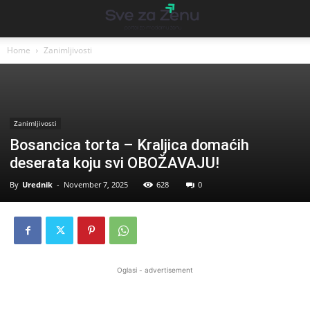
Home
Zanimljivosti
Zanimljivosti
Bosancica torta – Kraljica domaćih
deserata koju svi OBOŽAVAJU!
By
Urednik
-
November 7, 2025
628
0
Oglasi - advertisement