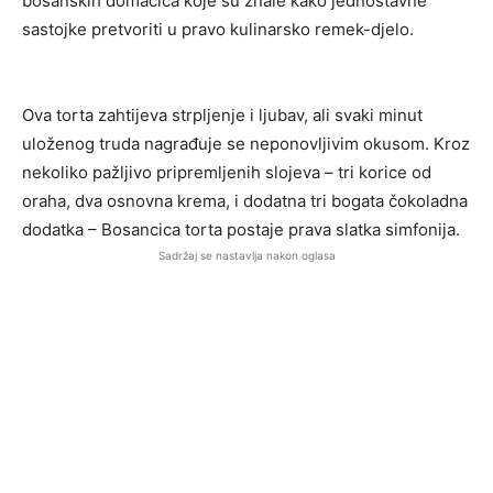
bosanskih domaćica koje su znale kako jednostavne
sastojke pretvoriti u pravo kulinarsko remek-djelo.
Ova torta zahtijeva strpljenje i ljubav, ali svaki minut
uloženog truda nagrađuje se neponovljivim okusom. Kroz
nekoliko pažljivo pripremljenih slojeva – tri korice od
oraha, dva osnovna krema, i dodatna tri bogata čokoladna
dodatka – Bosancica torta postaje prava slatka simfonija.
Sadržaj se nastavlja nakon oglasa