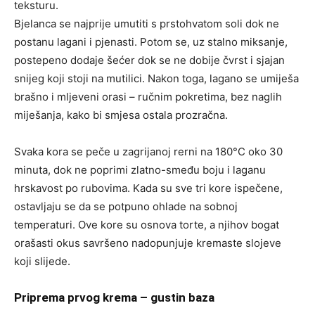
teksturu.
Bjelanca se najprije umutiti s prstohvatom soli dok ne
postanu lagani i pjenasti. Potom se, uz stalno miksanje,
postepeno dodaje šećer dok se ne dobije čvrst i sjajan
snijeg koji stoji na mutilici. Nakon toga, lagano se umiješa
brašno i mljeveni orasi – ručnim pokretima, bez naglih
miješanja, kako bi smjesa ostala prozračna.
Svaka kora se peče u zagrijanoj rerni na 180°C oko 30
minuta, dok ne poprimi zlatno-smeđu boju i laganu
hrskavost po rubovima. Kada su sve tri kore ispečene,
ostavljaju se da se potpuno ohlade na sobnoj
temperaturi. Ove kore su osnova torte, a njihov bogat
orašasti okus savršeno nadopunjuje kremaste slojeve
koji slijede.
Priprema prvog krema – gustin baza