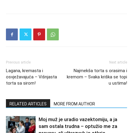
Previous article
Next article
Lagana, kremasta i
Najmekša torta s orasima i
osvježavajuća – Višnjasta
kremom – Svaka kriška se topi
torta sa sirom!
u ustima!
RELATED ARTICLES
MORE FROM AUTHOR
Moj muž je uradio vazektomiju, a ja
sam ostala trudna – optužio me za