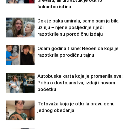
prevaru, ali ultrazvuk je otkrio
šokantnu istinu
Dok je baka umirala, samo sam ja bila
uz nju – njene posljednje riječi
razotkrile su porodičnu izdaju
Osam godina tišine: Rečenica koja je
razotkrila porodičnu tajnu
Autobuska karta koja je promenila sve:
Priča o dostojanstvu, izdaji i novom
početku
Tetovaža koja je otkrila pravu cenu
jednog obećanja