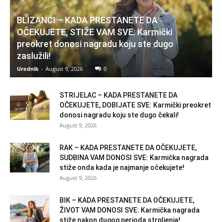
BLIZANCI – KADA PRESTANETE DA
OČEKUJETE, STIŽE VAM SVE: Karmički
preokret donosi nagradu koju ste dugo
zaslužili!
Urednik
-
August 9, 2026
0
STRIJELAC – KADA PRESTANETE DA
OČEKUJETE, DOBIJATE SVE: Karmički preokret
donosi nagradu koju ste dugo čekali!
August 9, 2026
RAK – KADA PRESTANETE DA OČEKUJETE,
SUDBINA VAM DONOSI SVE: Karmička nagrada
stiže onda kada je najmanje očekujete!
August 9, 2026
BIK – KADA PRESTANETE DA OČEKUJETE,
ŽIVOT VAM DONOSI SVE: Karmička nagrada
stiže nakon dugog perioda strpljenja!