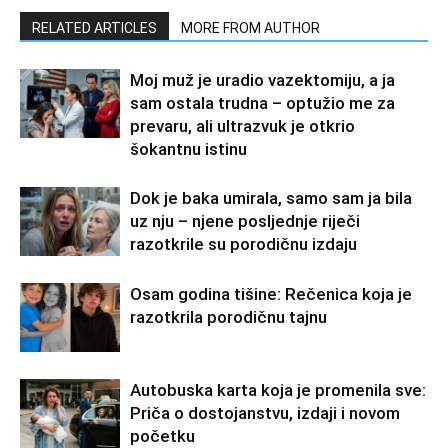
RELATED ARTICLES
MORE FROM AUTHOR
Moj muž je uradio vazektomiju, a ja
sam ostala trudna – optužio me za
prevaru, ali ultrazvuk je otkrio
šokantnu istinu
Dok je baka umirala, samo sam ja bila
uz nju – njene posljednje riječi
razotkrile su porodičnu izdaju
Osam godina tišine: Rečenica koja je
razotkrila porodičnu tajnu
Autobuska karta koja je promenila sve:
Priča o dostojanstvu, izdaji i novom
početku