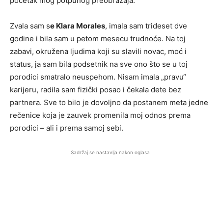
početak mog potpunog preobražaja.
Zvala sam s
e Klara Morales
, imala sam trideset dve
godine i bila sam u petom mesecu trudnoće. Na toj
zabavi, okružena ljudima koji su slavili novac, moć i
status, ja sam bila podsetnik na sve ono što se u toj
porodici smatralo neuspehom. Nisam imala „pravu“
karijeru, radila sam fizički posao i čekala dete bez
partnera. Sve to bilo je dovoljno da postanem meta jedne
rečenice koja je zauvek promenila moj odnos prema
porodici – ali i prema samoj sebi.
Sadržaj se nastavlja nakon oglasa