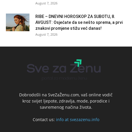
August 7, 2026
RIBE – DNEVNI HOROSKOP ZA SUBOTU, 8.
AVGUST: Osjećate da se nešto sprema, a prvi
znakovi promjene stižu već danas!
August 7, 2026
Dobrodošli na SveZaŽenu.com, vaš online vodič
kroz svijet ljepote, zdravlja, mode, porodice i
savremenog načina života.
Contact us:
info at svezazenu.info