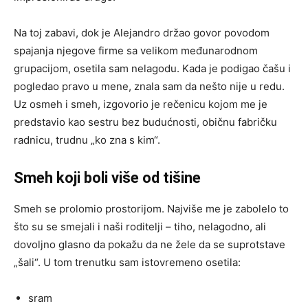
Na toj zabavi, dok je Alejandro držao govor povodom
spajanja njegove firme sa velikom međunarodnom
grupacijom, osetila sam nelagodu. Kada je podigao čašu i
pogledao pravo u mene, znala sam da nešto nije u redu.
Uz osmeh i smeh, izgovorio je rečenicu kojom me je
predstavio kao sestru bez budućnosti, običnu fabričku
radnicu, trudnu „ko zna s kim“.
Smeh koji boli više od tišine
Smeh se prolomio prostorijom. Najviše me je zabolelo to
što su se smejali i naši roditelji – tiho, nelagodno, ali
dovoljno glasno da pokažu da ne žele da se suprotstave
„šali“. U tom trenutku sam istovremeno osetila:
sram