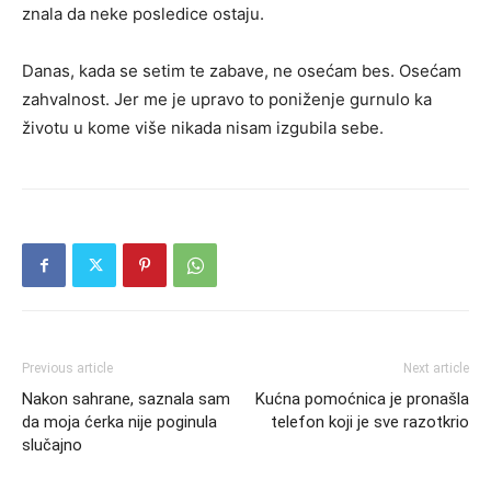
znala da neke posledice ostaju.
Danas, kada se setim te zabave, ne osećam bes. Osećam
zahvalnost. Jer me je upravo to poniženje gurnulo ka
životu u kome više nikada nisam izgubila sebe.
Previous article
Next article
Nakon sahrane, saznala sam
Kućna pomoćnica je pronašla
da moja ćerka nije poginula
telefon koji je sve razotkrio
slučajno