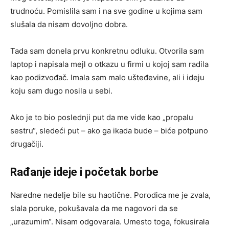
trudnoću. Pomislila sam i na sve godine u kojima sam
slušala da nisam dovoljno dobra.
Tada sam donela prvu konkretnu odluku. Otvorila sam
laptop i napisala mejl o otkazu u firmi u kojoj sam radila
kao podizvođač. Imala sam malo ušteđevine, ali i ideju
koju sam dugo nosila u sebi.
Ako je to bio poslednji put da me vide kao „propalu
sestru“, sledeći put – ako ga ikada bude – biće potpuno
drugačiji.
Rađanje ideje i početak borbe
Naredne nedelje bile su haotične. Porodica me je zvala,
slala poruke, pokušavala da me nagovori da se
„urazumim“. Nisam odgovarala. Umesto toga, fokusirala