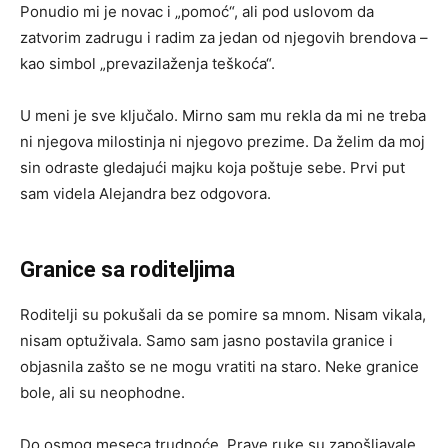
Ponudio mi je novac i „pomoć“, ali pod uslovom da
zatvorim zadrugu i radim za jedan od njegovih brendova –
kao simbol „prevazilaženja teškoća“.
U meni je sve ključalo. Mirno sam mu rekla da mi ne treba
ni njegova milostinja ni njegovo prezime. Da želim da moj
sin odraste gledajući majku koja poštuje sebe. Prvi put
sam videla Alejandra bez odgovora.
Granice sa roditeljima
Roditelji su pokušali da se pomire sa mnom. Nisam vikala,
nisam optuživala. Samo sam jasno postavila granice i
objasnila zašto se ne mogu vratiti na staro. Neke granice
bole, ali su neophodne.
Do osmog meseca trudnoće, Prave ruke su zapošljavale