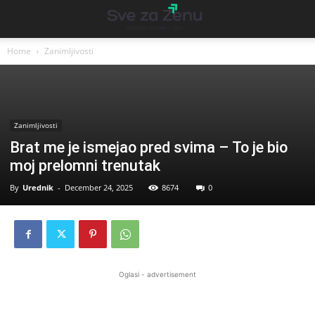
Home
Zanimljivosti
Zanimljivosti
Brat me je ismejao pred svima – To je bio
moj prelomni trenutak
By
Urednik
-
December 24, 2025
8674
0
Oglasi - advertisement