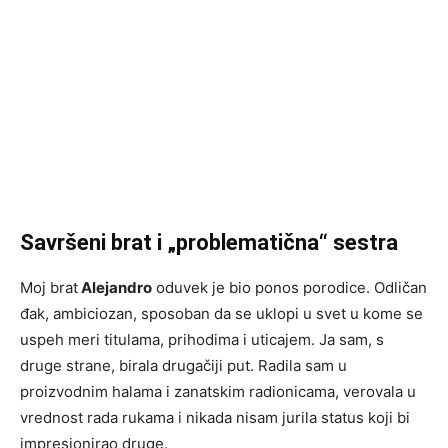
Savršeni brat i „problematična“ sestra
Moj brat
Alejandro
oduvek je bio ponos porodice. Odličan
đak, ambiciozan, sposoban da se uklopi u svet u kome se
uspeh meri titulama, prihodima i uticajem. Ja sam, s
druge strane, birala drugačiji put. Radila sam u
proizvodnim halama i zanatskim radionicama, verovala u
vrednost rada rukama i nikada nisam jurila status koji bi
impresionirao druge.