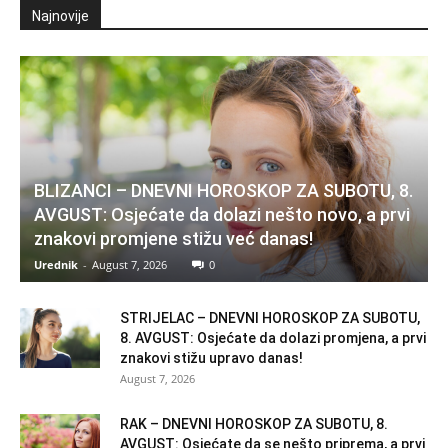
Najnovije
BLIZANCI – DNEVNI HOROSKOP ZA SUBOTU, 8.
AVGUST: Osjećate da dolazi nešto novo, a prvi
znakovi promjene stižu već danas!
Urednik
-
August 7, 2026
0
STRIJELAC – DNEVNI HOROSKOP ZA SUBOTU,
8. AVGUST: Osjećate da dolazi promjena, a prvi
znakovi stižu upravo danas!
August 7, 2026
RAK – DNEVNI HOROSKOP ZA SUBOTU, 8.
AVGUST: Osjećate da se nešto priprema, a prvi