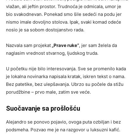
vlažan, ali jeftin prostor. Trudnoća je odmicala, umor je
bio svakodnevan. Ponekad smo šile sedeći na podu jer
nismo imale dovoljno stolova. Ipak, svaki komad odeće
nosio je sa sobom dostojanstvo rada.
Nazvala sam projekat
„Prave ruke“
, jer sam želela da
naglasim vrednost stvarnog, ljudskog truda.
U početku nije bilo interesovanja. Sve se promenilo kada
je lokalna novinarka napisala kratak, iskren tekst o nama.
Bez patetike, bez ulepšavanja. Ubrzo su počele da stižu
porudžbine – prvo male, zatim sve veće.
Suočavanje sa prošlošću
Alejandro se ponovo pojavio, ovoga puta ozbiljan i bez
podsmeha. Pozvao me je na razgovor u luksuzni kafić.