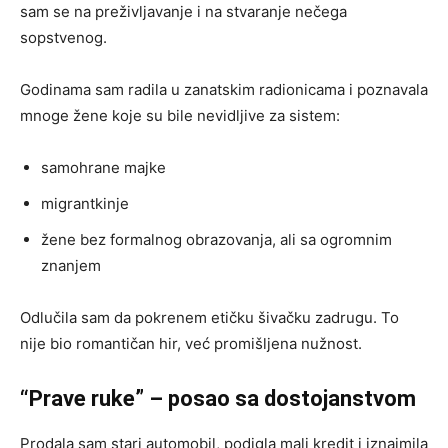
sam se na preživljavanje i na stvaranje nečega
sopstvenog.
Godinama sam radila u zanatskim radionicama i poznavala
mnoge žene koje su bile nevidljive za sistem:
samohrane majke
migrantkinje
žene bez formalnog obrazovanja, ali sa ogromnim
znanjem
Odlučila sam da pokrenem etičku šivačku zadrugu. To
nije bio romantičan hir, već promišljena nužnost.
“Prave ruke” – posao sa dostojanstvom
Prodala sam stari automobil, podigla mali kredit i iznajmila