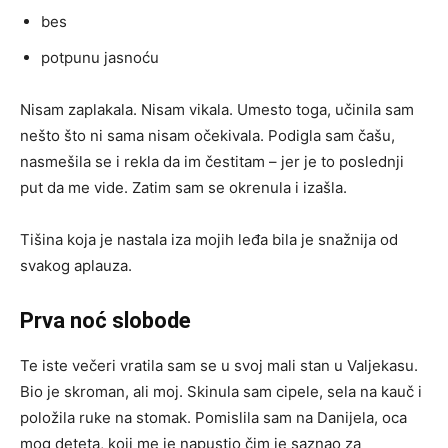
bes
potpunu jasnoću
Nisam zaplakala. Nisam vikala. Umesto toga, učinila sam
nešto što ni sama nisam očekivala. Podigla sam čašu,
nasmešila se i rekla da im čestitam – jer je to poslednji
put da me vide. Zatim sam se okrenula i izašla.
Tišina koja je nastala iza mojih leđa bila je snažnija od
svakog aplauza.
Prva noć slobode
Te iste večeri vratila sam se u svoj mali stan u Valjekasu.
Bio je skroman, ali moj. Skinula sam cipele, sela na kauč i
položila ruke na stomak. Pomislila sam na Danijela, oca
mog deteta, koji me je napustio čim je saznao za