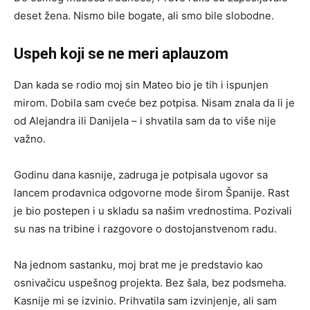
deset žena. Nismo bile bogate, ali smo bile slobodne.
Uspeh koji se ne meri aplauzom
Dan kada se rodio moj sin Mateo bio je tih i ispunjen
mirom. Dobila sam cveće bez potpisa. Nisam znala da li je
od Alejandra ili Danijela – i shvatila sam da to više nije
važno.
Godinu dana kasnije, zadruga je potpisala ugovor sa
lancem prodavnica odgovorne mode širom Španije. Rast
je bio postepen i u skladu sa našim vrednostima. Pozivali
su nas na tribine i razgovore o dostojanstvenom radu.
Na jednom sastanku, moj brat me je predstavio kao
osnivačicu uspešnog projekta. Bez šala, bez podsmeha.
Kasnije mi se izvinio. Prihvatila sam izvinjenje, ali sam