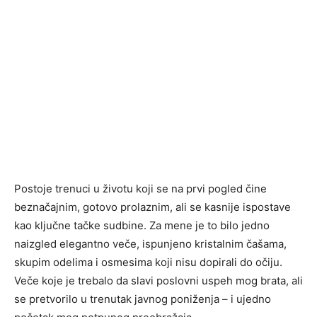
Postoje trenuci u životu koji se na prvi pogled čine
beznačajnim, gotovo prolaznim, ali se kasnije ispostave
kao ključne tačke sudbine. Za mene je to bilo jedno
naizgled elegantno veče, ispunjeno kristalnim čašama,
skupim odelima i osmesima koji nisu dopirali do očiju.
Veče koje je trebalo da slavi poslovni uspeh mog brata, ali
se pretvorilo u trenutak javnog poniženja – i ujedno