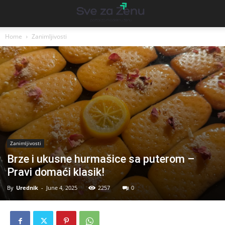
Home
Zanimljivosti
Zanimljivosti
Brze i ukusne hurmašice sa puterom –
Pravi domaći klasik!
By
Urednik
-
June 4, 2025
2257
0