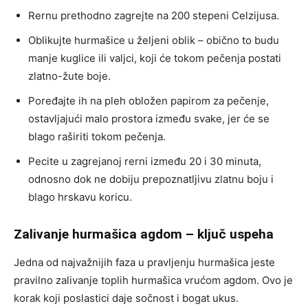
Rernu prethodno zagrejte na 200 stepeni Celzijusa.
Oblikujte hurmašice u željeni oblik – obično to budu
manje kuglice ili valjci, koji će tokom pečenja postati
zlatno-žute boje.
Poređajte ih na pleh obložen papirom za pečenje,
ostavljajući malo prostora između svake, jer će se
blago raširiti tokom pečenja.
Pecite u zagrejanoj rerni između 20 i 30 minuta,
odnosno dok ne dobiju prepoznatljivu zlatnu boju i
blago hrskavu koricu.
Zalivanje hurmašica agdom – ključ uspeha
Jedna od najvažnijih faza u pravljenju hurmašica jeste
pravilno zalivanje toplih hurmašica vrućom agdom. Ovo je
korak koji poslastici daje sočnost i bogat ukus.