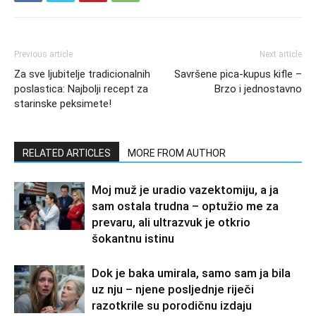
Previous article
Next article
Za sve ljubitelje tradicionalnih
Savršene pica-kupus kifle –
poslastica: Najbolji recept za
Brzo i jednostavno
starinske peksimete!
RELATED ARTICLES
MORE FROM AUTHOR
Moj muž je uradio vazektomiju, a ja
sam ostala trudna – optužio me za
prevaru, ali ultrazvuk je otkrio
šokantnu istinu
Dok je baka umirala, samo sam ja bila
uz nju – njene posljednje riječi
razotkrile su porodičnu izdaju