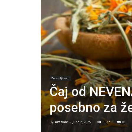
Zanimljivosti
Čaj od NEVENA
posebno za ž
By
Urednik
-
June 2, 2025
1537
0