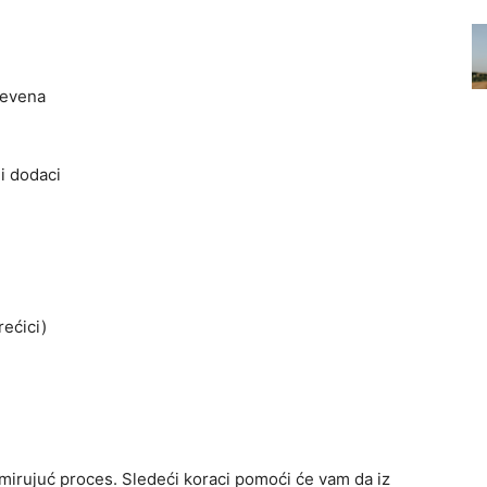
nevena
gi dodaci
rećici)
smirujuć proces. Sledeći koraci pomoći će vam da iz