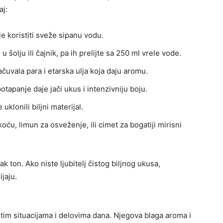
aj:
je koristiti sveže sipanu vodu.
 šolju ili čajnik, pa ih prelijte sa 250 ml vrele vode.
ačuvala para i etarska ulja koja daju aromu.
otapanje daje jači ukus i intenzivniju boju.
uklonili biljni materijal.
oću, limun za osveženje, ili cimet za bogatiji mirisni
ton. Ako niste ljubitelj čistog biljnog ukusa,
jaju.
tim situacijama i delovima dana. Njegova blaga aroma i