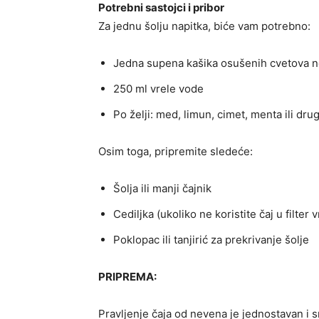
Potrebni sastojci i pribor
Za jednu šolju napitka, biće vam potrebno:
Jedna supena kašika osušenih cvetova 
250 ml vrele vode
Po želji: med, limun, cimet, menta ili dru
Osim toga, pripremite sledeće:
Šolja ili manji čajnik
Cediljka (ukoliko ne koristite čaj u filter v
Poklopac ili tanjirić za prekrivanje šolje
PRIPREMA:
Pravljenje čaja od nevena je jednostavan i 