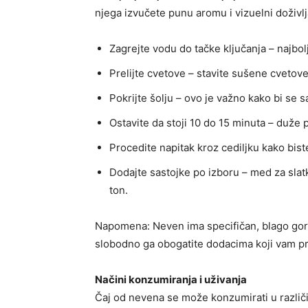
njega izvučete punu aromu i vizuelni doživlj
Zagrejte vodu do tačke ključanja – najbol
Prelijte cvetove – stavite sušene cvetove u
Pokrijte šolju – ovo je važno kako bi se s
Ostavite da stoji 10 do 15 minuta – duže p
Procedite napitak kroz cediljku kako biste 
Dodajte sastojke po izboru – med za slatk
ton.
Napomena: Neven ima specifičan, blago gorak 
slobodno ga obogatite dodacima koji vam pri
Načini konzumiranja i uživanja
Čaj od nevena se može konzumirati u različi