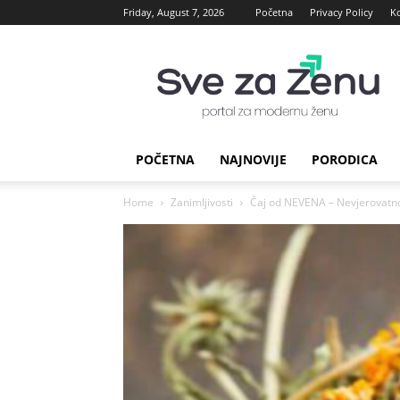
Friday, August 7, 2026
Početna
Privacy Policy
K
sve
za
Zenu
POČETNA
NAJNOVIJE
PORODICA
Home
Zanimljivosti
Čaj od NEVENA – Nevjerovatno