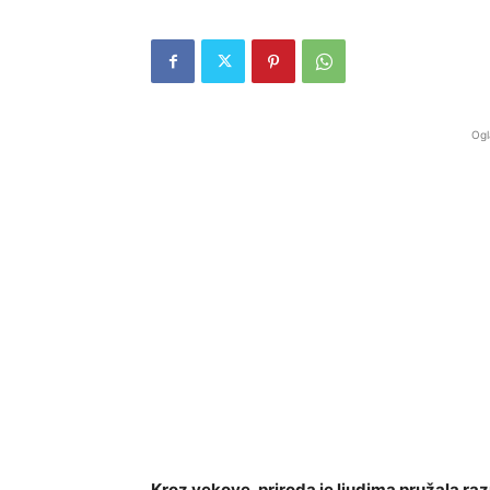
Ogl
Kroz vekove, priroda je ljudima pružala ra