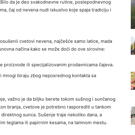
ja. Bilo da je deo svakodnevne rutine, poslepodnevnog
a, čaj od nevena nudi iskustvo koje spaja tradiciju i
 osušenii cvetovi nevena, najčešće samo latice, mada
osnovna načina kako se može doći do ove sirovine:
e proizvode ili specijalizovanim prodavnicama čajeva.
ji mnogi biraju zbog neposrednog kontakta sa
nje, važno je da biljku berete tokom sušnog i sunčanog
kon branja, cvetove je potrebno rasporediti u tankom
od direktnog sunca. Sušenje traje nekoliko dana, a
enim teglama ili papirnim kesama, na tamnom mestu.