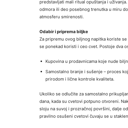
predstavljati mali ritual opuštanja i uživan
odmora ili deo posebnog trenutka u miru dom
atmosferu smirenosti.
Odabir i priprema biljke
Za pripremu ovog biljnog napitka koriste se
se ponekad koristi i ceo cvet. Postoje dva 
Kupovina u prodavnicama koje nude biljn
Samostalno branje i sušenje – proces ko
prirodom i lične kontrole kvaliteta.
Ukoliko se odlučite za samostalno prikuplja
dana, kada su cvetovi potpuno otvoreni. Na
sloju na suvoj i prozračnoj površini, dalje 
pravilno osušeni cvetovi čuvaju se u stakl