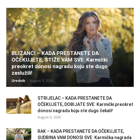
BLIZANCI – KADA PRESTANETE DA
OČEKUJETE, STIŽE VAM SVE: Karmički
preokret donosi nagradu koju ste dugo
zaslužili!
Urednik
-
August 9, 2026
STRIJELAC – KADA PRESTANETE DA
OČEKUJETE, DOBIJATE SVE: Karmički preokret
donosi nagradu koju ste dugo čekali!
August 9, 2026
RAK – KADA PRESTANETE DA OČEKUJETE,
SUDBINA VAM DONOSI SVE: Karmička nagrada