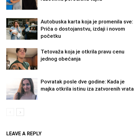
Autobuska karta koja je promenila sve:
Priča o dostojanstvu, izdaji i novom
početku
Tetovaža koja je otkrila pravu cenu
jednog obećanja
Povratak posle dve godine: Kada je
majka otkrila istinu iza zatvorenih vrata
LEAVE A REPLY