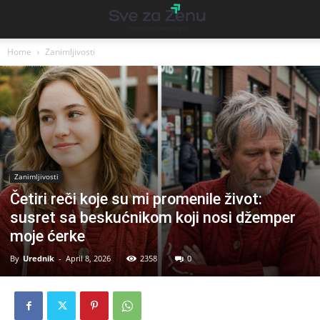
Home
Zanimljivosti
Zanimljivosti
Četiri reči koje su mi promenile život:
susret sa beskućnikom koji nosi džemper
moje ćerke
By
Urednik
-
April 8, 2026
2358
0