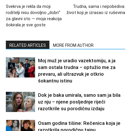
Svekrva je rekla da moji
Trudna, sama i nepobediva:
roditelji nisu dovoljno „dobri“
život koji je izrasao iz ruševina
za glavni sto — moja reakcija
šokirala je sve goste
RELATED ARTICLES
MORE FROM AUTHOR
Moj muž je uradio vazektomiju, a ja
sam ostala trudna – optužio me za
prevaru, ali ultrazvuk je otkrio
šokantnu istinu
Dok je baka umirala, samo sam ja bila
uz nju – njene posljednje riječi
razotkrile su porodičnu izdaju
Osam godina tišine: Rečenica koja je
razotkrila porodičnu tajnu