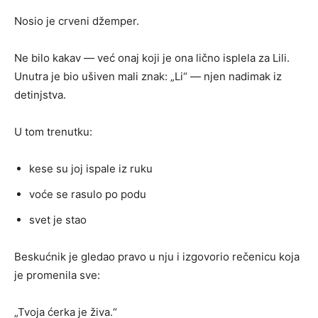
Nosio je crveni džemper.
Ne bilo kakav — već onaj koji je ona lično isplela za Lili.
Unutra je bio ušiven mali znak: „Li“ — njen nadimak iz
detinjstva.
U tom trenutku:
kese su joj ispale iz ruku
voće se rasulo po podu
svet je stao
Beskućnik je gledao pravo u nju i izgovorio rečenicu koja
je promenila sve:
„Tvoja ćerka je živa.“