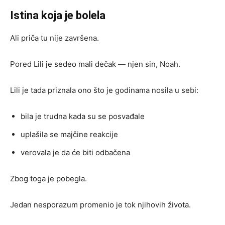
Istina koja je bolela
Ali priča tu nije završena.
Pored Lili je sedeo mali dečak — njen sin, Noah.
Lili je tada priznala ono što je godinama nosila u sebi:
bila je trudna kada su se posvađale
uplašila se majčine reakcije
verovala je da će biti odbačena
Zbog toga je pobegla.
Jedan nesporazum promenio je tok njihovih života.