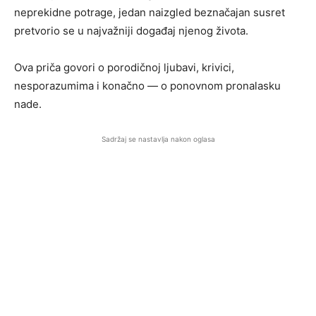
neprekidne potrage, jedan naizgled beznačajan susret
pretvorio se u najvažniji događaj njenog života.
Ova priča govori o porodičnoj ljubavi, krivici,
nesporazumima i konačno — o ponovnom pronalasku
nade.
Sadržaj se nastavlja nakon oglasa