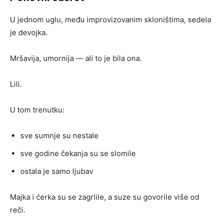
U jednom uglu, među improvizovanim skloništima, sedela
je devojka.
Mršavija, umornija — ali to je bila ona.
Lili.
U tom trenutku:
sve sumnje su nestale
sve godine čekanja su se slomile
ostala je samo ljubav
Majka i ćerka su se zagrlile, a suze su govorile više od
reči.