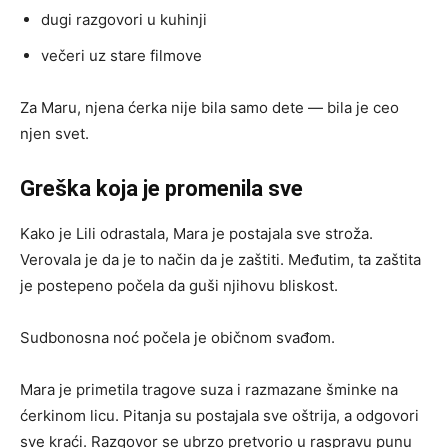
dugi razgovori u kuhinji
večeri uz stare filmove
Za Maru, njena ćerka nije bila samo dete — bila je ceo
njen svet.
Greška koja je promenila sve
Kako je Lili odrastala, Mara je postajala sve stroža.
Verovala je da je to način da je zaštiti. Međutim, ta zaštita
je postepeno počela da guši njihovu bliskost.
Sudbonosna noć počela je običnom svađom.
Mara je primetila tragove suza i razmazane šminke na
ćerkinom licu. Pitanja su postajala sve oštrija, a odgovori
sve kraći. Razgovor se ubrzo pretvorio u raspravu punu