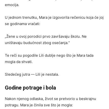
emocija.
U jednom trenutku, Mara je izgovorila rečenicu koja će joj
se godinama vraćati:
„Žene u ovoj porodici prvo završavaju školu. Ne
uništavaju budućnost zbog osećanja.“
Te reči su pogodile Lili dublje nego što je Mara tada
mogla da shvati.
Sledećeg jutra — Lili je nestala.
Godine potrage i bola
Nakon njenog odlaska, život se pretvorio u beskrajnu
potragu. Mara je činila sve što je mogla: