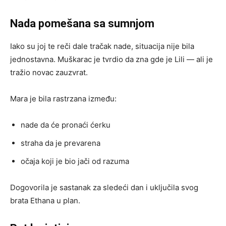
Nada pomešana sa sumnjom
Iako su joj te reči dale tračak nade, situacija nije bila
jednostavna. Muškarac je tvrdio da zna gde je Lili — ali je
tražio novac zauzvrat.
Mara je bila rastrzana između:
nade da će pronaći ćerku
straha da je prevarena
očaja koji je bio jači od razuma
Dogovorila je sastanak za sledeći dan i uključila svog
brata Ethana u plan.