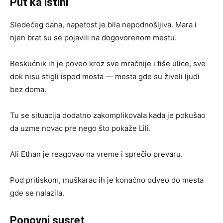
Put ka istini
Sledećeg dana, napetost je bila nepodnošljiva. Mara i
njen brat su se pojavili na dogovorenom mestu.
Beskućnik ih je poveo kroz sve mračnije i tiše ulice, sve
dok nisu stigli ispod mosta — mesta gde su živeli ljudi
bez doma.
Tu se situacija dodatno zakomplikovala kada je pokušao
da uzme novac pre nego što pokaže Lili.
Ali Ethan je reagovao na vreme i sprečio prevaru.
Pod pritiskom, muškarac ih je konačno odveo do mesta
gde se nalazila.
Ponovni susret