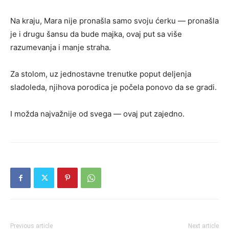
Na kraju, Mara nije pronašla samo svoju ćerku — pronašla
je i drugu šansu da bude majka, ovaj put sa više
razumevanja i manje straha.
Za stolom, uz jednostavne trenutke poput deljenja
sladoleda, njihova porodica je počela ponovo da se gradi.
I možda najvažnije od svega — ovaj put zajedno.
Previous article
Next article