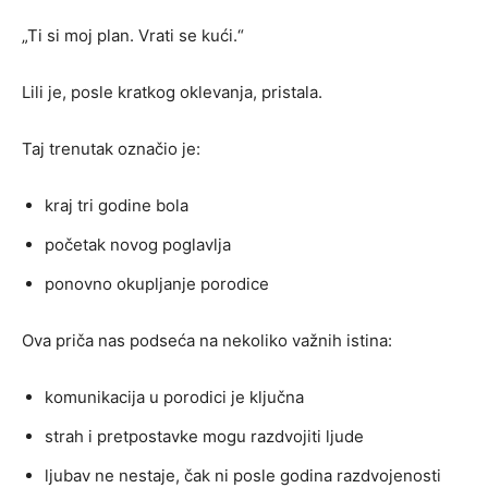
„Ti si moj plan. Vrati se kući.“
Lili je, posle kratkog oklevanja, pristala.
Taj trenutak označio je:
kraj tri godine bola
početak novog poglavlja
ponovno okupljanje porodice
Ova priča nas podseća na nekoliko važnih istina:
komunikacija u porodici je ključna
strah i pretpostavke mogu razdvojiti ljude
ljubav ne nestaje, čak ni posle godina razdvojenosti