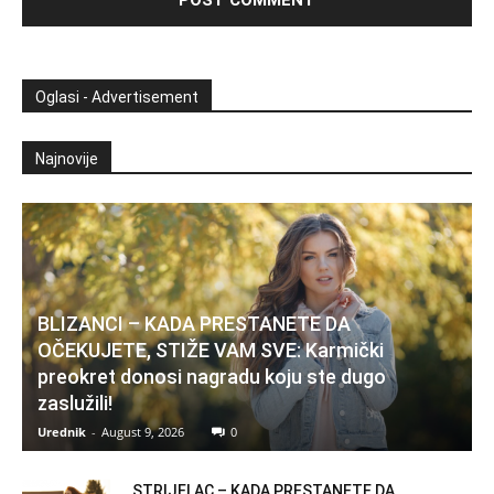
Oglasi - Advertisement
Najnovije
BLIZANCI – KADA PRESTANETE DA
OČEKUJETE, STIŽE VAM SVE: Karmički
preokret donosi nagradu koju ste dugo
zaslužili!
Urednik
-
August 9, 2026
0
STRIJELAC – KADA PRESTANETE DA