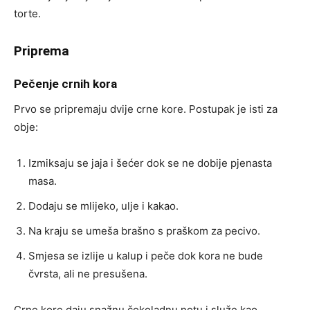
torte.
Priprema
Pečenje crnih kora
Prvo se pripremaju dvije crne kore. Postupak je isti za
obje:
Izmiksaju se jaja i šećer dok se ne dobije pjenasta
masa.
Dodaju se mlijeko, ulje i kakao.
Na kraju se umeša brašno s praškom za pecivo.
Smjesa se izlije u kalup i peče dok kora ne bude
čvrsta, ali ne presušena.
Crne kore daju snažnu čokoladnu notu i služe kao