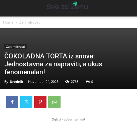
Home
Zanimljivosti
Zanimljivosti
ČOKOLADNA TORTA iz snova:
Jednostavna za napraviti, a ukus
fenomenalan!
By
Urednik
-
November 24, 2025
2768
0
Oglasi - advertisement