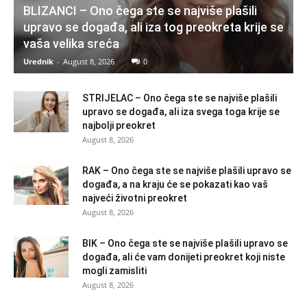
BLIZANCI – Ono čega ste se najviše plašili
upravo se događa, ali iza tog preokreta krije se
vaša velika sreća
Urednik
-
August 8, 2026
0
STRIJELAC – Ono čega ste se najviše plašili
upravo se događa, ali iza svega toga krije se
najbolji preokret
August 8, 2026
RAK – Ono čega ste se najviše plašili upravo se
događa, a na kraju će se pokazati kao vaš
najveći životni preokret
August 8, 2026
BIK – Ono čega ste se najviše plašili upravo se
događa, ali će vam donijeti preokret koji niste
mogli zamisliti
August 8, 2026