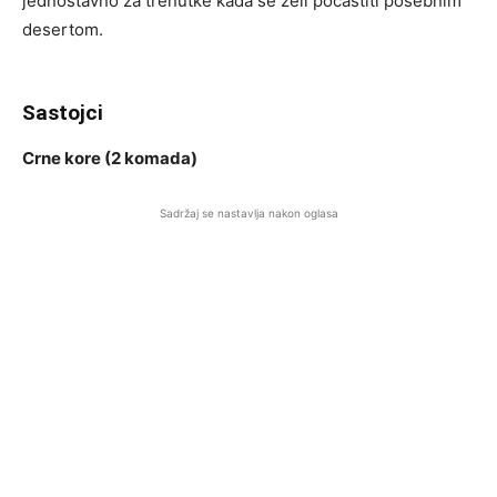
jednostavno za trenutke kada se želi počastiti posebnim
desertom.
Sastojci
Crne kore (2 komada)
Sadržaj se nastavlja nakon oglasa