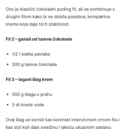
Ovo je klasični čokoladni puding fil, ali se kombinuje s
drugim filom kako bi se dobila posebna, kompaktna
krema koja daje torti stabilnost.
Fil 2 – ganaš od tamne čokolade
1/2 l slatke pavlake
300 g tamne čokolade
Fil 3 – lagani šlag krem
300 g šlaga u prahu
3 dl kisele vode
Ovaj šlag se koristi kao kontrast intenzivnom crnom filu i
kao sloj koji daje svježinu i lakoću ukupnom sastavu