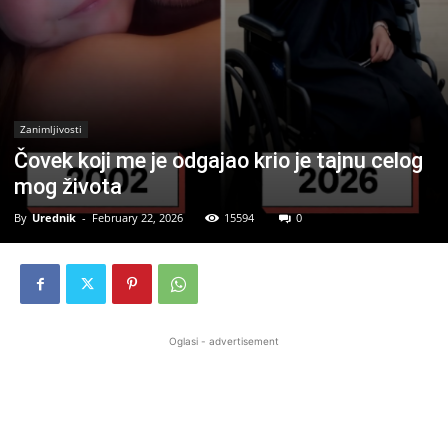
Zanimljivosti
Čovek koji me je odgajao krio je tajnu celog
mog života
By
Urednik
-
February 22, 2026
15594
0
Oglasi - advertisement