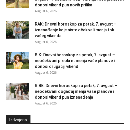
donosi vikend pun novih prilika
August 6, 2026
RAK: Dnevni horoskop za petak, 7. avgust –
iznenađenje koje niste očekivali menja tok
vašeg vikenda
August 6, 2026
BIK: Dnevni horoskop za petak, 7. avgust –
neočekivani preokret menja vaše planove i
donosi drugačiji vikend
August 6, 2026
RIBE: Dnevni horoskop za petak, 7. avgust –
neočekivani događaj menja vaše planove i
donosi vikend pun iznenađenja
August 6, 2026
Izdvojeno