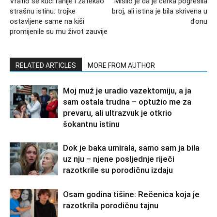
Vratio se kući ranije i zatekao
Mislio je da je ćerka pogrešila
strašnu istinu: trojke
broj, ali istina je bila skrivena u
ostavljene same na kiši
đonu
promijenile su mu život zauvije
RELATED ARTICLES
MORE FROM AUTHOR
Moj muž je uradio vazektomiju, a ja
sam ostala trudna – optužio me za
prevaru, ali ultrazvuk je otkrio
šokantnu istinu
Dok je baka umirala, samo sam ja bila
uz nju – njene posljednje riječi
razotkrile su porodičnu izdaju
Osam godina tišine: Rečenica koja je
razotkrila porodičnu tajnu