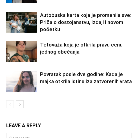
Autobuska karta koja je promenila sve:
Priča o dostojanstvu, izdaji i novom
početku
Tetovaža koja je otkrila pravu cenu
jednog obećanja
Povratak posle dve godine: Kada je
majka otkrila istinu iza zatvorenih vrata
LEAVE A REPLY