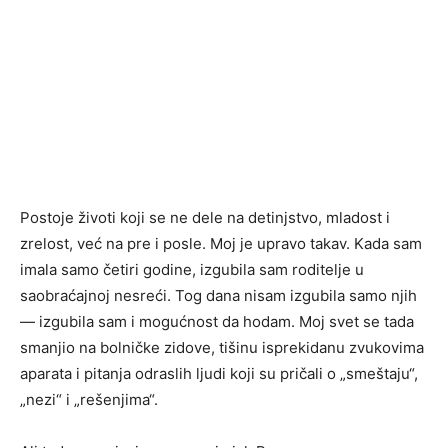
Postoje životi koji se ne dele na detinjstvo, mladost i
zrelost, već na pre i posle. Moj je upravo takav. Kada sam
imala samo četiri godine, izgubila sam roditelje u
saobraćajnoj nesreći. Tog dana nisam izgubila samo njih
— izgubila sam i mogućnost da hodam. Moj svet se tada
smanjio na bolničke zidove, tišinu isprekidanu zvukovima
aparata i pitanja odraslih ljudi koji su pričali o „smeštaju“,
„nezi“ i „rešenjima“.