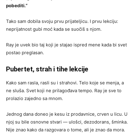
pobediti.“
Tako sam dobila svoju prvu prijateljicu. I prvu lekciju:
neprijatnost gubi moć kada se suočiš s njom.
Ray je uvek bio taj koji je stajao ispred mene kada bi svet
postao preglasan.
Pubertet, strah i tihe lekcije
Kako sam rasla, rasli su i strahovi. Telo koje se menja, a
ne sluša. Svet koji ne prilagođava tempo. Ray je sve to
prolazio zajedno sa mnom.
Jednog dana doneo je kesu iz prodavnice, crven u licu. U
njoj su bile osnovne stvari — ulošci, dezodorans, šminka.
Nije znao kako da razgovara o tome, ali je znao da mora.