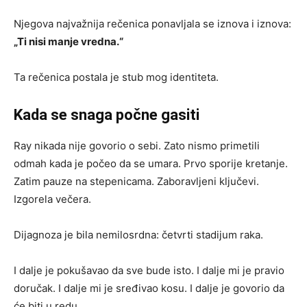
Njegova najvažnija rečenica ponavljala se iznova i iznova:
„Ti nisi manje vredna.“
Ta rečenica postala je stub mog identiteta.
Kada se snaga počne gasiti
Ray nikada nije govorio o sebi. Zato nismo primetili
odmah kada je počeo da se umara. Prvo sporije kretanje.
Zatim pauze na stepenicama. Zaboravljeni ključevi.
Izgorela večera.
Dijagnoza je bila nemilosrdna: četvrti stadijum raka.
I dalje je pokušavao da sve bude isto. I dalje mi je pravio
doručak. I dalje mi je sređivao kosu. I dalje je govorio da
će biti u redu.