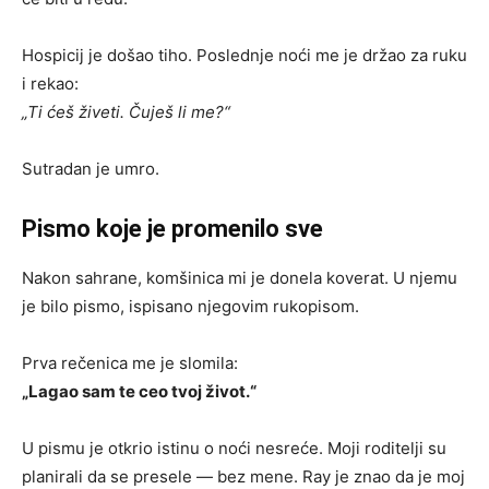
Hospicij je došao tiho. Poslednje noći me je držao za ruku
i rekao:
„Ti ćeš živeti. Čuješ li me?“
Sutradan je umro.
Pismo koje je promenilo sve
Nakon sahrane, komšinica mi je donela koverat. U njemu
je bilo pismo, ispisano njegovim rukopisom.
Prva rečenica me je slomila:
„Lagao sam te ceo tvoj život.“
U pismu je otkrio istinu o noći nesreće. Moji roditelji su
planirali da se presele — bez mene. Ray je znao da je moj