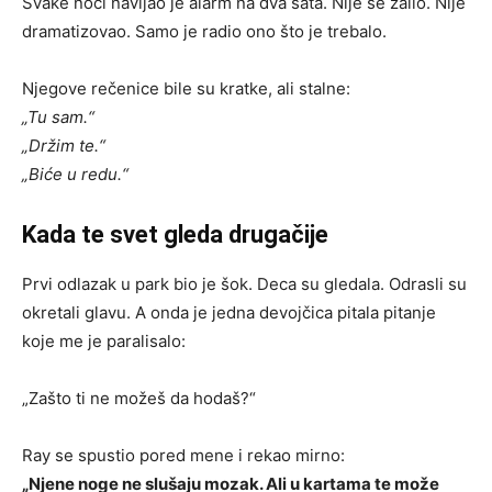
Svake noći navijao je alarm na dva sata. Nije se žalio. Nije
dramatizovao. Samo je radio ono što je trebalo.
Njegove rečenice bile su kratke, ali stalne:
„Tu sam.“
„Držim te.“
„Biće u redu.“
Kada te svet gleda drugačije
Prvi odlazak u park bio je šok. Deca su gledala. Odrasli su
okretali glavu. A onda je jedna devojčica pitala pitanje
koje me je paralisalo:
„Zašto ti ne možeš da hodaš?“
Ray se spustio pored mene i rekao mirno:
„Njene noge ne slušaju mozak. Ali u kartama te može