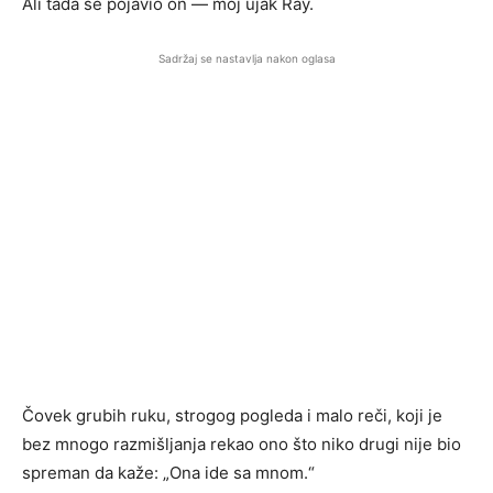
Ali tada se pojavio on — moj ujak Ray.
Sadržaj se nastavlja nakon oglasa
Čovek grubih ruku, strogog pogleda i malo reči, koji je
bez mnogo razmišljanja rekao ono što niko drugi nije bio
spreman da kaže: „Ona ide sa mnom.“