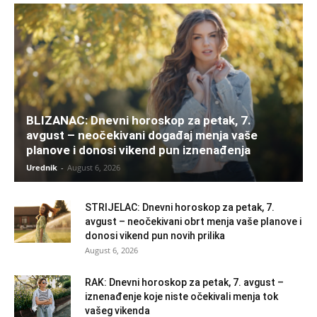
BLIZANAC: Dnevni horoskop za petak, 7.
avgust – neočekivani događaj menja vaše
planove i donosi vikend pun iznenađenja
Urednik
-
August 6, 2026
STRIJELAC: Dnevni horoskop za petak, 7.
avgust – neočekivani obrt menja vaše planove i
donosi vikend pun novih prilika
August 6, 2026
RAK: Dnevni horoskop za petak, 7. avgust –
iznenađenje koje niste očekivali menja tok
vašeg vikenda