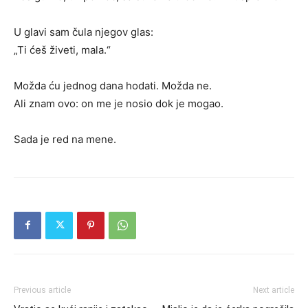
U glavi sam čula njegov glas:
„Ti ćeš živeti, mala.“
Možda ću jednog dana hodati. Možda ne.
Ali znam ovo: on me je nosio dok je mogao.
Sada je red na mene.
Previous article
Next article