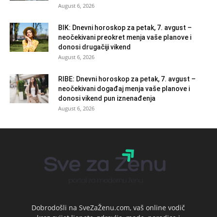
August 6, 2026
BIK: Dnevni horoskop za petak, 7. avgust –
neočekivani preokret menja vaše planove i
donosi drugačiji vikend
August 6, 2026
RIBE: Dnevni horoskop za petak, 7. avgust –
neočekivani događaj menja vaše planove i
donosi vikend pun iznenađenja
August 6, 2026
Dobrodošli na SveZaŽenu.com, vaš online vodič