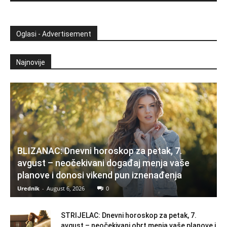
Oglasi - Advertisement
Najnovije
BLIZANAC: Dnevni horoskop za petak, 7.
avgust – neočekivani događaj menja vaše
planove i donosi vikend pun iznenađenja
Urednik
-
August 6, 2026
0
STRIJELAC: Dnevni horoskop za petak, 7.
avgust – neočekivani obrt menja vaše planove i