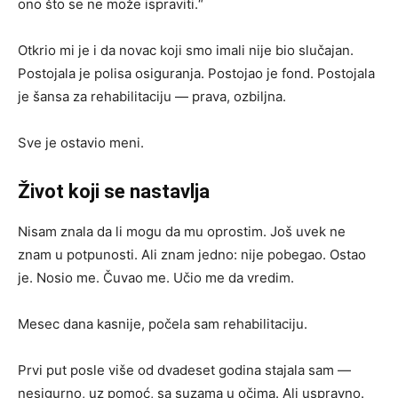
ono što se ne može ispraviti.“
Otkrio mi je i da novac koji smo imali nije bio slučajan.
Postojala je polisa osiguranja. Postojao je fond. Postojala
je šansa za rehabilitaciju — prava, ozbiljna.
Sve je ostavio meni.
Život koji se nastavlja
Nisam znala da li mogu da mu oprostim. Još uvek ne
znam u potpunosti. Ali znam jedno: nije pobegao. Ostao
je. Nosio me. Čuvao me. Učio me da vredim.
Mesec dana kasnije, počela sam rehabilitaciju.
Prvi put posle više od dvadeset godina stajala sam —
nesigurno, uz pomoć, sa suzama u očima. Ali uspravno.