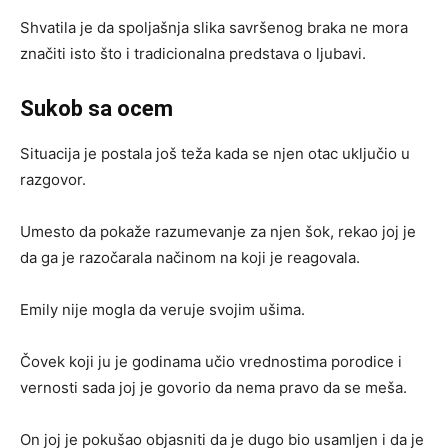
Shvatila je da spoljašnja slika savršenog braka ne mora
značiti isto što i tradicionalna predstava o ljubavi.
Sukob sa ocem
Situacija je postala još teža kada se njen otac uključio u
razgovor.
Umesto da pokaže razumevanje za njen šok, rekao joj je
da ga je razočarala načinom na koji je reagovala.
Emily nije mogla da veruje svojim ušima.
Čovek koji ju je godinama učio vrednostima porodice i
vernosti sada joj je govorio da nema pravo da se meša.
On joj je pokušao objasniti da je dugo bio usamljen i da je