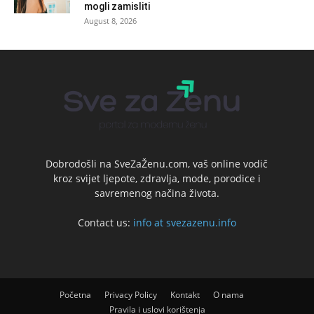
mogli zamisliti
August 8, 2026
Dobrodošli na SveZaŽenu.com, vaš online vodič
kroz svijet ljepote, zdravlja, mode, porodice i
savremenog načina života.
Contact us:
info at svezazenu.info
Početna
Privacy Policy
Kontakt
O nama
Pravila i uslovi korištenja