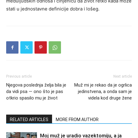
međuljudskih odnosa i činjenicu da život retko kada može
stati u jednostavne definicije dobra i lošeg.
Previous article
Next article
Njegova poslednja želja bila je
Muž mi je rekao da je ogrlica
da vidi psa — ono što je pas
jedinstvena, a onda sam je
otkrio spasilo mu je život
videla kod druge žene
RELATED ARTICLES
MORE FROM AUTHOR
Moj muž je uradio vazektomiju, a ja