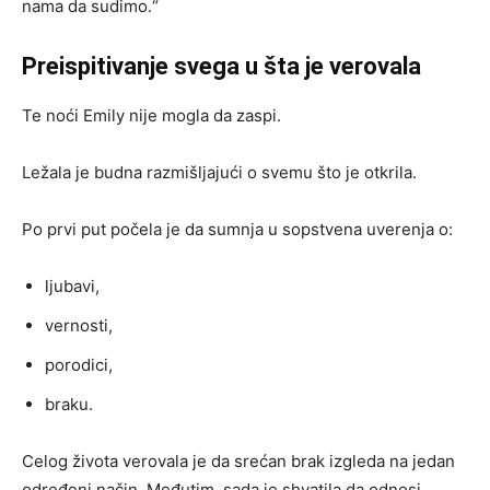
nama da sudimo.“
Preispitivanje svega u šta je verovala
Te noći Emily nije mogla da zaspi.
Ležala je budna razmišljajući o svemu što je otkrila.
Po prvi put počela je da sumnja u sopstvena uverenja o:
ljubavi,
vernosti,
porodici,
braku.
Celog života verovala je da srećan brak izgleda na jedan
određeni način. Međutim, sada je shvatila da odnosi