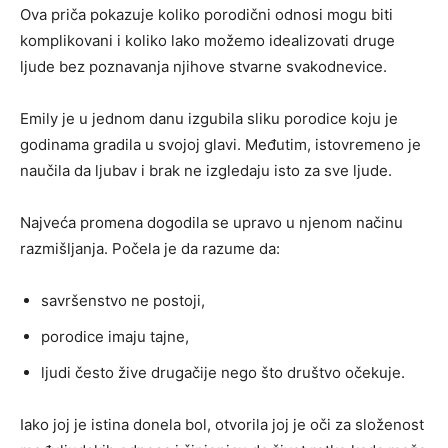
Ova priča pokazuje koliko porodični odnosi mogu biti
komplikovani i koliko lako možemo idealizovati druge
ljude bez poznavanja njihove stvarne svakodnevice.
Emily je u jednom danu izgubila sliku porodice koju je
godinama gradila u svojoj glavi. Međutim, istovremeno je
naučila da ljubav i brak ne izgledaju isto za sve ljude.
Najveća promena dogodila se upravo u njenom načinu
razmišljanja. Počela je da razume da:
savršenstvo ne postoji,
porodice imaju tajne,
ljudi često žive drugačije nego što društvo očekuje.
Iako joj je istina donela bol, otvorila joj je oči za složenost