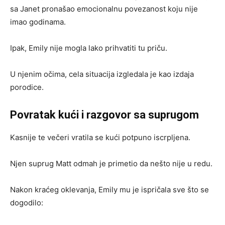
sa Janet pronašao emocionalnu povezanost koju nije
imao godinama.
Ipak, Emily nije mogla lako prihvatiti tu priču.
U njenim očima, cela situacija izgledala je kao izdaja
porodice.
Povratak kući i razgovor sa suprugom
Kasnije te večeri vratila se kući potpuno iscrpljena.
Njen suprug Matt odmah je primetio da nešto nije u redu.
Nakon kraćeg oklevanja, Emily mu je ispričala sve što se
dogodilo: