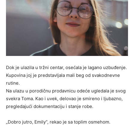
Dok je ulazila u tržni centar, osećala je lagano uzbuđenje.
Kupovina joj je predstavljala mali beg od svakodnevne
rutine.
Na ulazu u porodičnu prodavnicu odeće ugledala je svog
svekra Toma. Kao i uvek, delovao je smireno i ljubazno,
pregledajući dokumentaciju i stanje robe.
„Dobro jutro, Emily“, rekao je sa toplim osmehom.