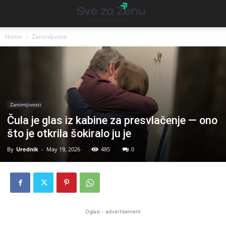
Home
Zanimljivosti
Zanimljivosti
Čula je glas iz kabine za presvlačenje — ono
što je otkrila šokiralo ju je
By
Urednik
-
May 19, 2026
485
0
Oglasi - advertisement