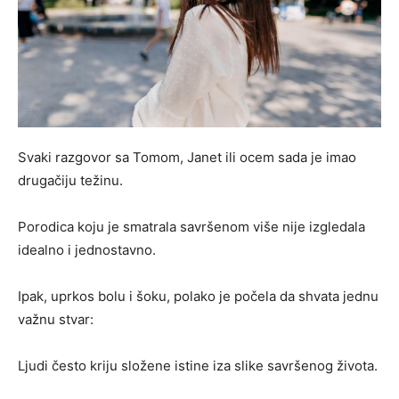
Svaki razgovor sa Tomom, Janet ili ocem sada je imao
drugačiju težinu.
Porodica koju je smatrala savršenom više nije izgledala
idealno i jednostavno.
Ipak, uprkos bolu i šoku, polako je počela da shvata jednu
važnu stvar:
Ljudi često kriju složene istine iza slike savršenog života.