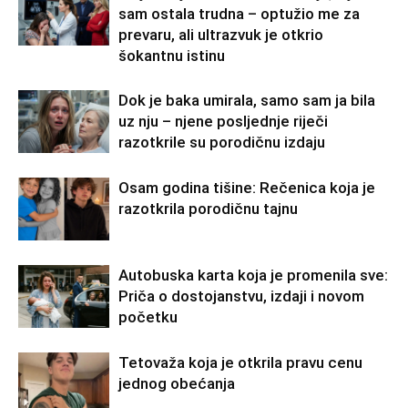
sam ostala trudna – optužio me za
prevaru, ali ultrazvuk je otkrio
šokantnu istinu
Dok je baka umirala, samo sam ja bila
uz nju – njene posljednje riječi
razotkrile su porodičnu izdaju
Osam godina tišine: Rečenica koja je
razotkrila porodičnu tajnu
Autobuska karta koja je promenila sve:
Priča o dostojanstvu, izdaji i novom
početku
Tetovaža koja je otkrila pravu cenu
jednog obećanja