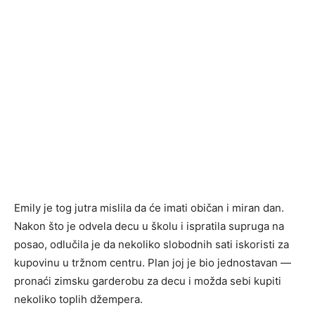
Emily je tog jutra mislila da će imati običan i miran dan.
Nakon što je odvela decu u školu i ispratila supruga na
posao, odlučila je da nekoliko slobodnih sati iskoristi za
kupovinu u tržnom centru. Plan joj je bio jednostavan —
pronaći zimsku garderobu za decu i možda sebi kupiti
nekoliko toplih džempera.