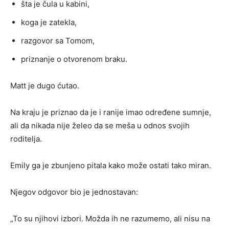
šta je čula u kabini,
koga je zatekla,
razgovor sa Tomom,
priznanje o otvorenom braku.
Matt je dugo ćutao.
Na kraju je priznao da je i ranije imao određene sumnje,
ali da nikada nije želeo da se meša u odnos svojih
roditelja.
Emily ga je zbunjeno pitala kako može ostati tako miran.
Njegov odgovor bio je jednostavan:
„To su njihovi izbori. Možda ih ne razumemo, ali nisu na