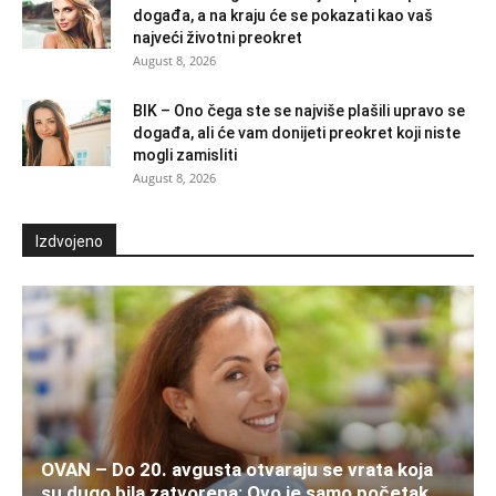
događa, a na kraju će se pokazati kao vaš
najveći životni preokret
August 8, 2026
BIK – Ono čega ste se najviše plašili upravo se
događa, ali će vam donijeti preokret koji niste
mogli zamisliti
August 8, 2026
Izdvojeno
OVAN – Do 20. avgusta otvaraju se vrata koja
su dugo bila zatvorena: Ovo je samo početak