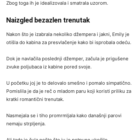
Zbog toga ih je idealizovala i smatrala uzorom.
Naizgled bezazlen trenutak
Nakon što je izabrala nekoliko džempera i jakni, Emily je
otišla do kabina za presvlačenje kako bi isprobala odeću.
Dok je navlačila poslednji džemper, začula je prigušene
zvuke poljubaca iz kabine pored svoje.
U početku joj je to delovalo smešno i pomalo simpatično.
Pomislila je da je reč o mladom paru koji koristi priliku za
kratki romantični trenutak.
Nasmejala se i tiho promrmljala kako današnji parovi
nemaju strpljenja.
Ali tada je čula nešto što ju je potpuno ukočilo.