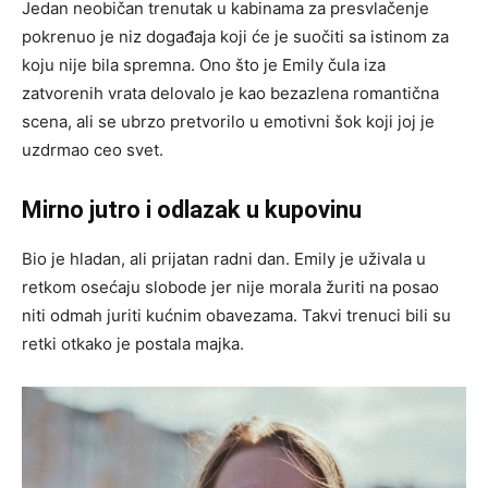
Jedan neobičan trenutak u kabinama za presvlačenje
pokrenuo je niz događaja koji će je suočiti sa istinom za
koju nije bila spremna. Ono što je Emily čula iza
zatvorenih vrata delovalo je kao bezazlena romantična
scena, ali se ubrzo pretvorilo u emotivni šok koji joj je
uzdrmao ceo svet.
Mirno jutro i odlazak u kupovinu
Bio je hladan, ali prijatan radni dan. Emily je uživala u
retkom osećaju slobode jer nije morala žuriti na posao
niti odmah juriti kućnim obavezama. Takvi trenuci bili su
retki otkako je postala majka.