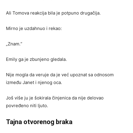
Ali Tomova reakcija bila je potpuno drugačija.
Mirno je uzdahnuo i rekao:
„Znam.“
Emily ga je zbunjeno gledala.
Nije mogla da veruje da je već upoznat sa odnosom
između Janet i njenog oca.
Još više ju je šokirala činjenica da nije delovao
povređeno niti ljuto.
Tajna otvorenog braka