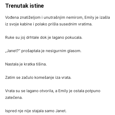
Trenutak istine
Vođena znatiželjom i unutrašnjim nemirom, Emily je izašla
iz svoje kabine i polako prišla susednim vratima.
Ruke su joj drhtale dok je lagano pokucala.
„Janet?“ prošaptala je nesigurnim glasom.
Nastala je kratka tišina.
Zatim se začulo komešanje iza vrata.
Vrata su se lagano otvorila, a Emily je ostala potpuno
zatečena.
Ispred nje nije stajala samo Janet.