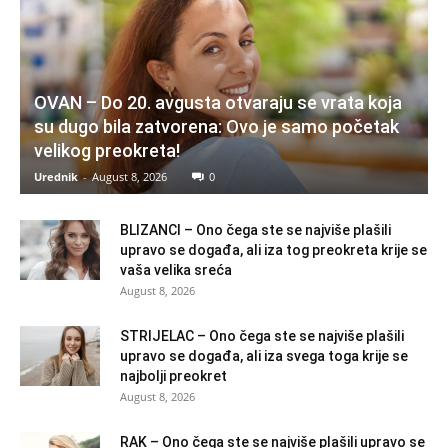
OVAN – Do 20. avgusta otvaraju se vrata koja
su dugo bila zatvorena: Ovo je samo početak
velikog preokreta!
Urednik
-
August 8, 2026
0
BLIZANCI – Ono čega ste se najviše plašili
upravo se događa, ali iza tog preokreta krije se
vaša velika sreća
August 8, 2026
STRIJELAC – Ono čega ste se najviše plašili
upravo se događa, ali iza svega toga krije se
najbolji preokret
August 8, 2026
RAK – Ono čega ste se najviše plašili upravo se