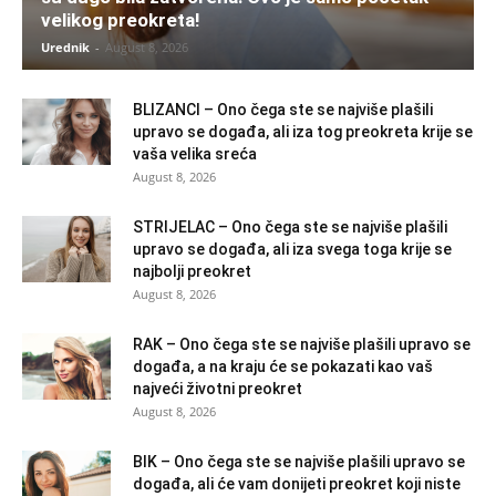
velikog preokreta!
Urednik
-
August 8, 2026
BLIZANCI – Ono čega ste se najviše plašili
upravo se događa, ali iza tog preokreta krije se
vaša velika sreća
August 8, 2026
STRIJELAC – Ono čega ste se najviše plašili
upravo se događa, ali iza svega toga krije se
najbolji preokret
August 8, 2026
RAK – Ono čega ste se najviše plašili upravo se
događa, a na kraju će se pokazati kao vaš
najveći životni preokret
August 8, 2026
BIK – Ono čega ste se najviše plašili upravo se
događa, ali će vam donijeti preokret koji niste