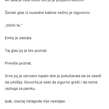
Ženski glas iz susedne kabine nežno je izgovorio:
„Volim te.“
Emily je zastala.
Taj glas joj je bio poznat.
Previše poznat.
Srce joj je ubrzano lupalo dok je pokušavala da se ubedi
da umišlja. Govorila je sebi da sigurno greši i da nema
razloga za paniku.
Ipak, osećaj nelagode nije nestajao.