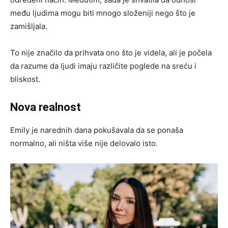
među ljudima mogu biti mnogo složeniji nego što je
zamišljala.
To nije značilo da prihvata ono što je videla, ali je počela
da razume da ljudi imaju različite poglede na sreću i
bliskost.
Nova realnost
Emily je narednih dana pokušavala da se ponaša
normalno, ali ništa više nije delovalo isto.