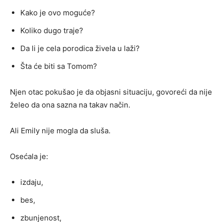
Kako je ovo moguće?
Koliko dugo traje?
Da li je cela porodica živela u laži?
Šta će biti sa Tomom?
Njen otac pokušao je da objasni situaciju, govoreći da nije
želeo da ona sazna na takav način.
Ali Emily nije mogla da sluša.
Osećala je:
izdaju,
bes,
zbunjenost,