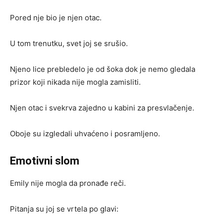
Pored nje bio je njen otac.
U tom trenutku, svet joj se srušio.
Njeno lice prebledelo je od šoka dok je nemo gledala
prizor koji nikada nije mogla zamisliti.
Njen otac i svekrva zajedno u kabini za presvlačenje.
Oboje su izgledali uhvaćeno i posramljeno.
Emotivni slom
Emily nije mogla da pronađe reči.
Pitanja su joj se vrtela po glavi: