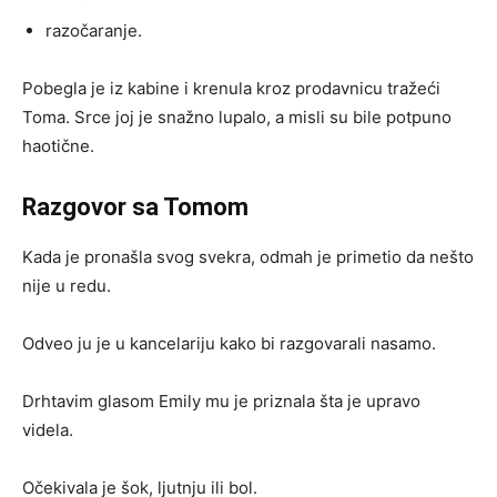
razočaranje.
Pobegla je iz kabine i krenula kroz prodavnicu tražeći
Toma. Srce joj je snažno lupalo, a misli su bile potpuno
haotične.
Razgovor sa Tomom
Kada je pronašla svog svekra, odmah je primetio da nešto
nije u redu.
Odveo ju je u kancelariju kako bi razgovarali nasamo.
Drhtavim glasom Emily mu je priznala šta je upravo
videla.
Očekivala je šok, ljutnju ili bol.