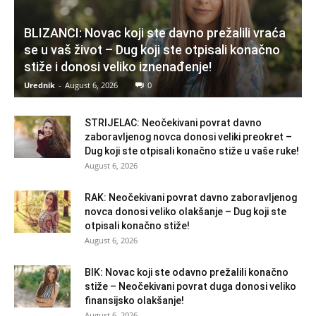
BLIZANCI: Novac koji ste davno prežalili vraća
se u vaš život – Dug koji ste otpisali konačno
stiže i donosi veliko iznenađenje!
Urednik
-
August 6, 2026
0
STRIJELAC: Neočekivani povrat davno
zaboravljenog novca donosi veliki preokret –
Dug koji ste otpisali konačno stiže u vaše ruke!
August 6, 2026
RAK: Neočekivani povrat davno zaboravljenog
novca donosi veliko olakšanje – Dug koji ste
otpisali konačno stiže!
August 6, 2026
BIK: Novac koji ste odavno prežalili konačno
stiže – Neočekivani povrat duga donosi veliko
finansijsko olakšanje!
August 6, 2026