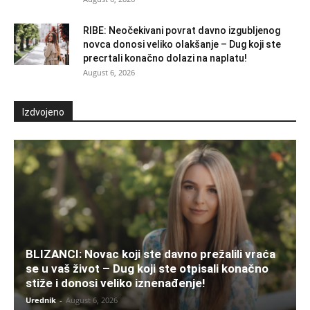
RIBE: Neočekivani povrat davno izgubljenog
novca donosi veliko olakšanje – Dug koji ste
precrtali konačno dolazi na naplatu!
August 6, 2026
Izdvojeno
BLIZANCI: Novac koji ste davno prežalili vraća
se u vaš život – Dug koji ste otpisali konačno
stiže i donosi veliko iznenađenje!
Urednik
-
August 6, 2026