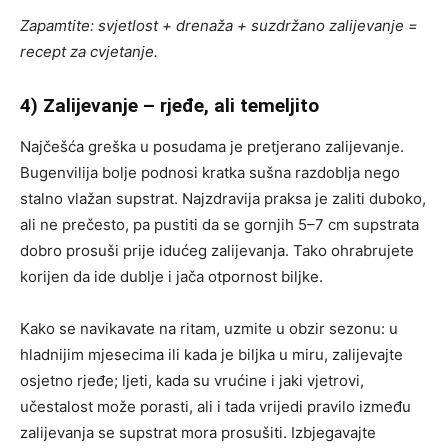
Zapamtite: svjetlost + drenaža + suzdržano zalijevanje =
recept za cvjetanje.
4) Zalijevanje – rjeđe, ali temeljito
Najčešća greška u posudama je pretjerano zalijevanje.
Bugenvilija bolje podnosi kratka sušna razdoblja nego
stalno vlažan supstrat. Najzdravija praksa je zaliti duboko,
ali ne prečesto, pa pustiti da se gornjih 5–7 cm supstrata
dobro prosuši prije idućeg zalijevanja. Tako ohrabrujete
korijen da ide dublje i jača otpornost biljke.
Kako se navikavate na ritam, uzmite u obzir sezonu: u
hladnijim mjesecima ili kada je biljka u miru, zalijevajte
osjetno rjeđe; ljeti, kada su vrućine i jaki vjetrovi,
učestalost može porasti, ali i tada vrijedi pravilo između
zalijevanja se supstrat mora prosušiti. Izbjegavajte