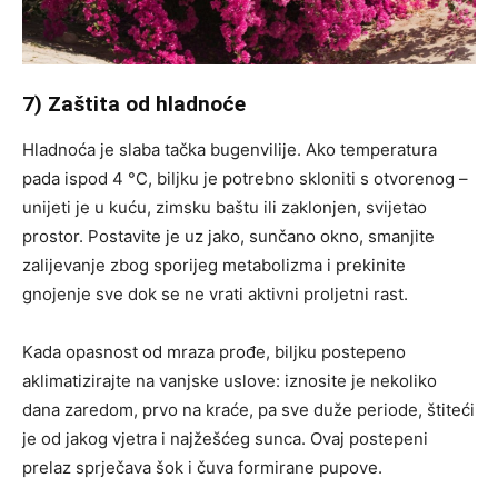
7) Zaštita od hladnoće
Hladnoća je slaba tačka bugenvilije. Ako temperatura
pada ispod 4 °C, biljku je potrebno skloniti s otvorenog –
unijeti je u kuću, zimsku baštu ili zaklonjen, svijetao
prostor. Postavite je uz jako, sunčano okno, smanjite
zalijevanje zbog sporijeg metabolizma i prekinite
gnojenje sve dok se ne vrati aktivni proljetni rast.
Kada opasnost od mraza prođe, biljku postepeno
aklimatizirajte na vanjske uslove: iznosite je nekoliko
dana zaredom, prvo na kraće, pa sve duže periode, štiteći
je od jakog vjetra i najžešćeg sunca. Ovaj postepeni
prelaz sprječava šok i čuva formirane pupove.