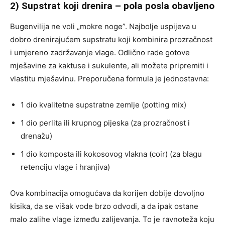
2) Supstrat koji drenira – pola posla obavljeno
Bugenvilija ne voli „mokre noge”. Najbolje uspijeva u
dobro drenirajućem supstratu koji kombinira prozračnost
i umjereno zadržavanje vlage. Odlično rade gotove
mješavine za kaktuse i sukulente, ali možete pripremiti i
vlastitu mješavinu. Preporučena formula je jednostavna:
1 dio kvalitetne supstratne zemlje (potting mix)
1 dio perlita ili krupnog pijeska (za prozračnost i
drenažu)
1 dio komposta ili kokosovog vlakna (coir) (za blagu
retenciju vlage i hranjiva)
Ova kombinacija omogućava da korijen dobije dovoljno
kisika, da se višak vode brzo odvodi, a da ipak ostane
malo zalihe vlage između zalijevanja. To je ravnoteža koju