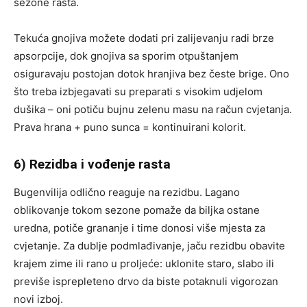
sezone rasta.
Tekuća gnojiva možete dodati pri zalijevanju radi brze
apsorpcije, dok gnojiva sa sporim otpuštanjem
osiguravaju postojan dotok hranjiva bez česte brige. Ono
što treba izbjegavati su preparati s visokim udjelom
dušika – oni potiču bujnu zelenu masu na račun cvjetanja.
Prava hrana + puno sunca = kontinuirani kolorit.
6) Rezidba i vođenje rasta
Bugenvilija odlično reaguje na rezidbu. Lagano
oblikovanje tokom sezone pomaže da biljka ostane
uredna, potiče grananje i time donosi više mjesta za
cvjetanje. Za dublje podmlađivanje, jaču rezidbu obavite
krajem zime ili rano u proljeće: uklonite staro, slabo ili
previše isprepleteno drvo da biste potaknuli vigorozan
novi izboj.