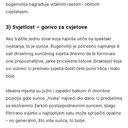
bugenvilija nagrađuje vitalnim rastom i obilnim
cvjetanjem.
3) Svjetlost – gorivo za cvjetove
Ako tražite jednu stvar koja najviše utiče na spektakl
cvjetanja, to je sunce. Bugenviliji je potrebno najmanje 6
sati direktnog sunčevog svjetla dnevno da bi formirala
one prepoznatljive, jarke pricvjetne listove (brakteje) koje
svi volimo. U premalo svjetla dobit ćete puno lišća i malo
boje.
Idealna mjesta su južni i zapadni balkoni ili dvorišne
pozicije gdje sunce „hvata” najveći dio dana. U predjelima
sa ekstremno žarkim poslijepodnevnim suncem, blago
filtrirano svjetlo u najtoplijem satu može spriječiti opaline
– no generalno, što više sunca, to bolje.