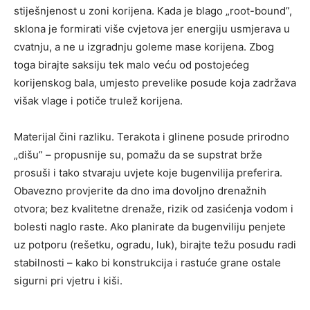
stiješnjenost u zoni korijena. Kada je blago „root-bound”,
sklona je formirati više cvjetova jer energiju usmjerava u
cvatnju, a ne u izgradnju goleme mase korijena. Zbog
toga birajte saksiju tek malo veću od postojećeg
korijenskog bala, umjesto prevelike posude koja zadržava
višak vlage i potiče trulež korijena.
Materijal čini razliku. Terakota i glinene posude prirodno
„dišu” – propusnije su, pomažu da se supstrat brže
prosuši i tako stvaraju uvjete koje bugenvilija preferira.
Obavezno provjerite da dno ima dovoljno drenažnih
otvora; bez kvalitetne drenaže, rizik od zasićenja vodom i
bolesti naglo raste. Ako planirate da bugenviliju penjete
uz potporu (rešetku, ogradu, luk), birajte težu posudu radi
stabilnosti – kako bi konstrukcija i rastuće grane ostale
sigurni pri vjetru i kiši.