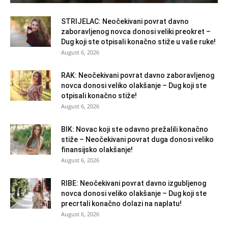
STRIJELAC: Neočekivani povrat davno
zaboravljenog novca donosi veliki preokret –
Dug koji ste otpisali konačno stiže u vaše ruke!
August 6, 2026
RAK: Neočekivani povrat davno zaboravljenog
novca donosi veliko olakšanje – Dug koji ste
otpisali konačno stiže!
August 6, 2026
BIK: Novac koji ste odavno prežalili konačno
stiže – Neočekivani povrat duga donosi veliko
finansijsko olakšanje!
August 6, 2026
RIBE: Neočekivani povrat davno izgubljenog
novca donosi veliko olakšanje – Dug koji ste
precrtali konačno dolazi na naplatu!
August 6, 2026