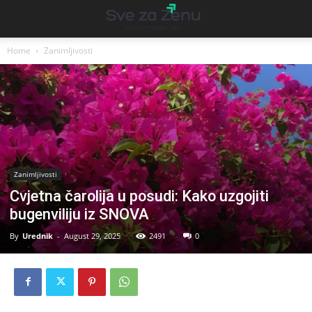
Home
Zanimljivosti
Zanimljivosti
Cvjetna čarolija u posudi: Kako uzgojiti
bugenviliju iz SNOVA
By
Urednik
-
August 29, 2025
2491
0