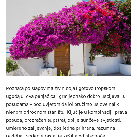
Poznata po slapovima živih boja i gotovo tropskom
ugođaju, ova penjačica i grm jednako dobro uspijeva i u
posudama – pod uvjetom da joj pružimo uslove nalik
njenom prirodnom staništu. Ključ je u kombinaciji: prava
posuda, prozračan supstrat, obilje sunčeve svjetlosti,
umjereno zalijevanje, dosljedna prihrana, razumna
rezidba i vođenje rasta, te zaštita od hladnoće.