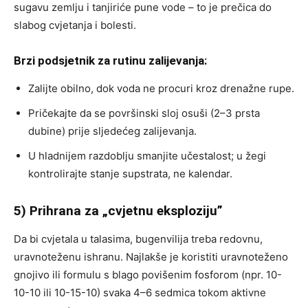
sugavu zemlju i tanjiriće pune vode – to je prečica do
slabog cvjetanja i bolesti.
Brzi podsjetnik za rutinu zalijevanja:
Zalijte obilno, dok voda ne procuri kroz drenažne rupe.
Pričekajte da se površinski sloj osuši (2–3 prsta
dubine) prije sljedećeg zalijevanja.
U hladnijem razdoblju smanjite učestalost; u žegi
kontrolirajte stanje supstrata, ne kalendar.
5) Prihrana za „cvjetnu eksploziju”
Da bi cvjetala u talasima, bugenvilija treba redovnu,
uravnoteženu ishranu. Najlakše je koristiti uravnoteženo
gnojivo ili formulu s blago povišenim fosforom (npr. 10-
10-10 ili 10-15-10) svaka 4–6 sedmica tokom aktivne