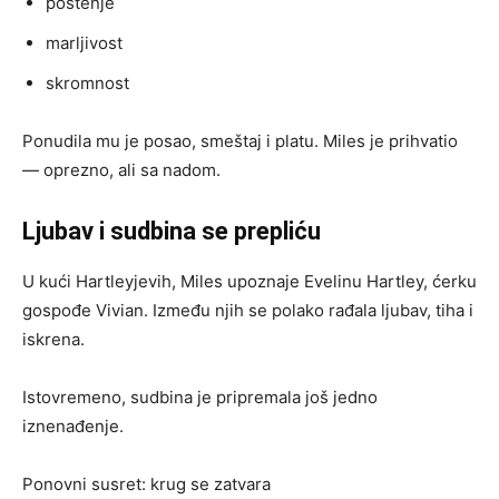
poštenje
marljivost
skromnost
Ponudila mu je posao, smeštaj i platu. Miles je prihvatio
— oprezno, ali sa nadom.
Ljubav i sudbina se prepliću
U kući Hartleyjevih, Miles upoznaje Evelinu Hartley, ćerku
gospođe Vivian. Između njih se polako rađala ljubav, tiha i
iskrena.
Istovremeno, sudbina je pripremala još jedno
iznenađenje.
Ponovni susret: krug se zatvara