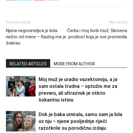
Previous article
Next article
Njena negovateljica je krila
Ćerka i moj bivši muž: Skrivena
nešto od mene – Razlog me je
prošlost koja je sve promenila
šokirao
RELATED ARTICLES
MORE FROM AUTHOR
Moj muž je uradio vazektomiju, a ja
sam ostala trudna – optužio me za
prevaru, ali ultrazvuk je otkrio
šokantnu istinu
Dok je baka umirala, samo sam ja bila
uz nju – njene posljednje riječi
razotkrile su porodičnu izdaju