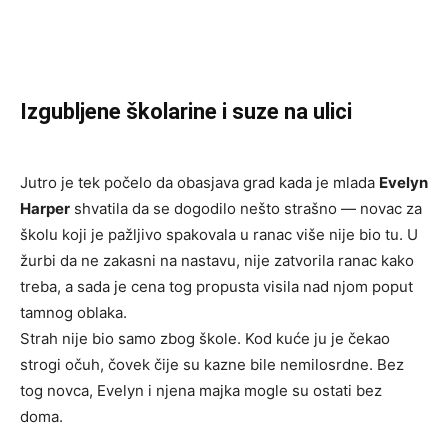
Izgubljene školarine i suze na ulici
Jutro je tek počelo da obasjava grad kada je mlada
Evelyn
Harper
shvatila da se dogodilo nešto strašno — novac za
školu koji je pažljivo spakovala u ranac više nije bio tu. U
žurbi da ne zakasni na nastavu, nije zatvorila ranac kako
treba, a sada je cena tog propusta visila nad njom poput
tamnog oblaka.
Strah nije bio samo zbog škole. Kod kuće ju je čekao
strogi očuh, čovek čije su kazne bile nemilosrdne. Bez
tog novca, Evelyn i njena majka mogle su ostati bez
doma.