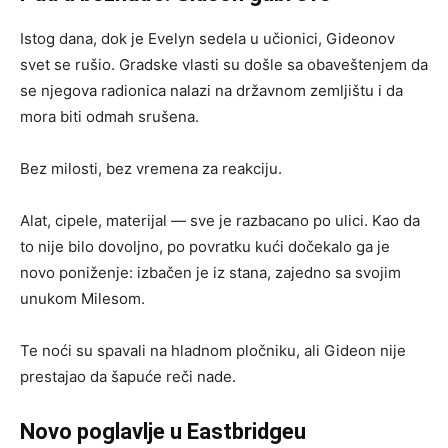
Istog dana, dok je Evelyn sedela u učionici, Gideonov
svet se rušio. Gradske vlasti su došle sa obaveštenjem da
se njegova radionica nalazi na državnom zemljištu i da
mora biti odmah srušena.
Bez milosti, bez vremena za reakciju.
Alat, cipele, materijal — sve je razbacano po ulici. Kao da
to nije bilo dovoljno, po povratku kući dočekalo ga je
novo poniženje: izbačen je iz stana, zajedno sa svojim
unukom Milesom.
Te noći su spavali na hladnom pločniku, ali Gideon nije
prestajao da šapuće reči nade.
Novo poglavlje u Eastbridgeu