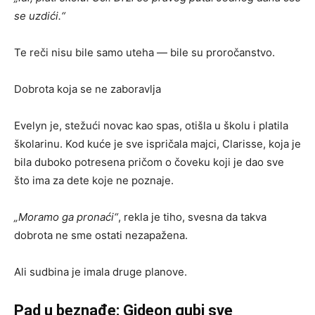
se uzdići.“
Te reči nisu bile samo uteha — bile su proročanstvo.
Dobrota koja se ne zaboravlja
Evelyn je, stežući novac kao spas, otišla u školu i platila
školarinu. Kod kuće je sve ispričala majci, Clarisse, koja je
bila duboko potresena pričom o čoveku koji je dao sve
što ima za dete koje ne poznaje.
„Moramo ga pronaći“
, rekla je tiho, svesna da takva
dobrota ne sme ostati nezapažena.
Ali sudbina je imala druge planove.
Pad u beznađe: Gideon gubi sve