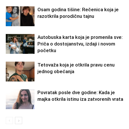
Osam godina tišine: Rečenica koja je
razotkrila porodičnu tajnu
Autobuska karta koja je promenila sve:
Priča o dostojanstvu, izdaji i novom
početku
Tetovaža koja je otkrila pravu cenu
jednog obećanja
Povratak posle dve godine: Kada je
majka otkrila istinu iza zatvorenih vrata