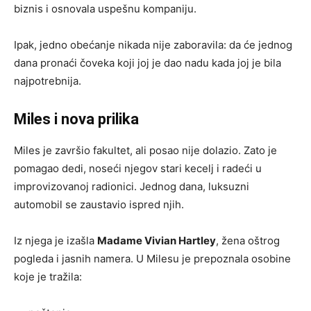
biznis i osnovala uspešnu kompaniju.
Ipak, jedno obećanje nikada nije zaboravila: da će jednog
dana pronaći čoveka koji joj je dao nadu kada joj je bila
najpotrebnija.
Miles i nova prilika
Miles je završio fakultet, ali posao nije dolazio. Zato je
pomagao dedi, noseći njegov stari kecelj i radeći u
improvizovanoj radionici. Jednog dana, luksuzni
automobil se zaustavio ispred njih.
Iz njega je izašla
Madame Vivian Hartley
, žena oštrog
pogleda i jasnih namera. U Milesu je prepoznala osobine
koje je tražila: