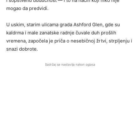
i sopstvenu budućnost — i to na način koji niko nije
mogao da predvidi.
U uskim, starim ulicama grada Ashford Glen, gde su
kaldrma i male zanatske radnje čuvale duh prošlih
vremena, započela je priča o nesebičnoj žrtvi, strpljenju i
snazi dobrote.
Sadržaj se nastavlja nakon oglasa