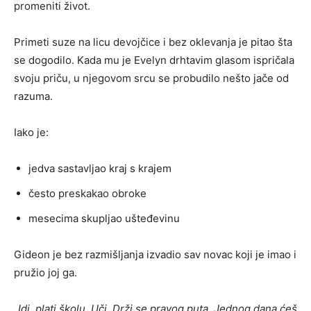
promeniti život.
Primeti suze na licu devojčice i bez oklevanja je pitao šta
se dogodilo. Kada mu je Evelyn drhtavim glasom ispričala
svoju priču, u njegovom srcu se probudilo nešto jače od
razuma.
Iako je:
jedva sastavljao kraj s krajem
često preskakao obroke
mesecima skupljao ušteđevinu
Gideon je bez razmišljanja izvadio sav novac koji je imao i
pružio joj ga.
„Idi, plati školu. Uči. Drži se pravog puta. Jednog dana ćeš