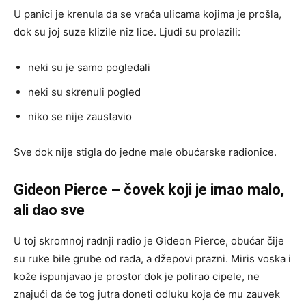
U panici je krenula da se vraća ulicama kojima je prošla,
dok su joj suze klizile niz lice. Ljudi su prolazili:
neki su je samo pogledali
neki su skrenuli pogled
niko se nije zaustavio
Sve dok nije stigla do jedne male obućarske radionice.
Gideon Pierce – čovek koji je imao malo,
ali dao sve
U toj skromnoj radnji radio je Gideon Pierce, obućar čije
su ruke bile grube od rada, a džepovi prazni. Miris voska i
kože ispunjavao je prostor dok je polirao cipele, ne
znajući da će tog jutra doneti odluku koja će mu zauvek