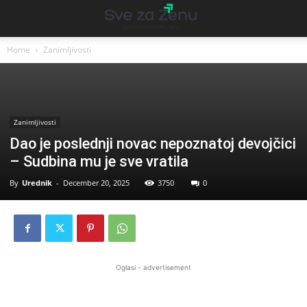
Home
Zanimljivosti
Zanimljivosti
Dao je poslednji novac nepoznatoj devojčici
– Sudbina mu je sve vratila
By
Urednik
-
December 20, 2025
3750
0
Oglasi - advertisement