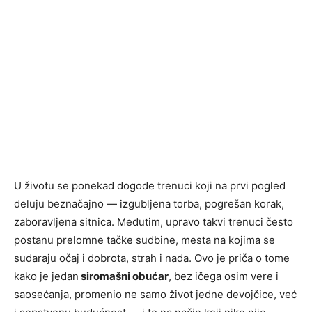
U životu se ponekad dogode trenuci koji na prvi pogled
deluju beznačajno — izgubljena torba, pogrešan korak,
zaboravljena sitnica. Međutim, upravo takvi trenuci često
postanu prelomne tačke sudbine, mesta na kojima se
sudaraju očaj i dobrota, strah i nada. Ovo je priča o tome
kako je jedan
siromašni obućar
, bez ičega osim vere i
saosećanja, promenio ne samo život jedne devojčice, već