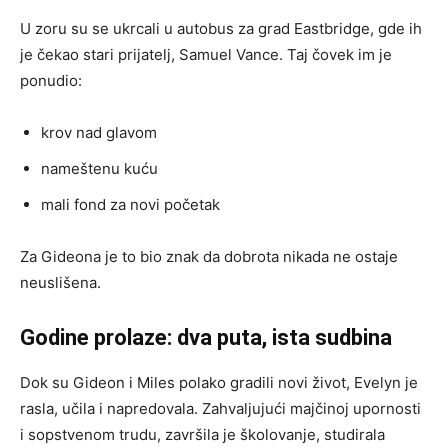
U zoru su se ukrcali u autobus za grad Eastbridge, gde ih
je čekao stari prijatelj, Samuel Vance. Taj čovek im je
ponudio:
krov nad glavom
nameštenu kuću
mali fond za novi početak
Za Gideona je to bio znak da dobrota nikada ne ostaje
neuslišena.
Godine prolaze: dva puta, ista sudbina
Dok su Gideon i Miles polako gradili novi život, Evelyn je
rasla, učila i napredovala. Zahvaljujući majčinoj upornosti
i sopstvenom trudu, završila je školovanje, studirala