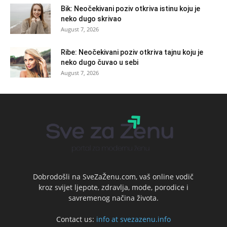
Bik: Neočekivani poziv otkriva istinu koju je
neko dugo skrivao
August 7, 2026
Ribe: Neočekivani poziv otkriva tajnu koju je
neko dugo čuvao u sebi
August 7, 2026
Dobrodošli na SveZaŽenu.com, vaš online vodič
kroz svijet ljepote, zdravlja, mode, porodice i
savremenog načina života.
Contact us:
info at svezazenu.info