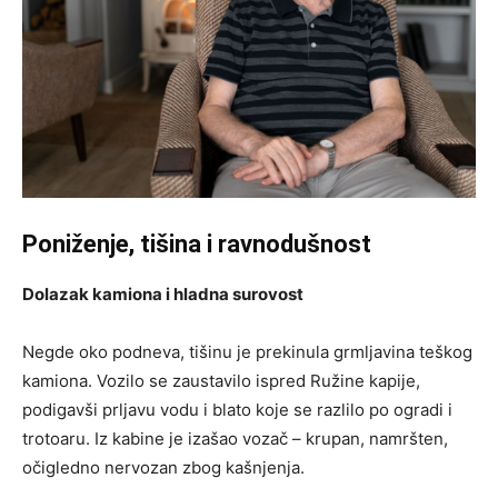
Poniženje, tišina i ravnodušnost
Dolazak kamiona i hladna surovost
Negde oko podneva, tišinu je prekinula grmljavina teškog
kamiona. Vozilo se zaustavilo ispred Ružine kapije,
podigavši prljavu vodu i blato koje se razlilo po ogradi i
trotoaru. Iz kabine je izašao vozač – krupan, namršten,
očigledno nervozan zbog kašnjenja.