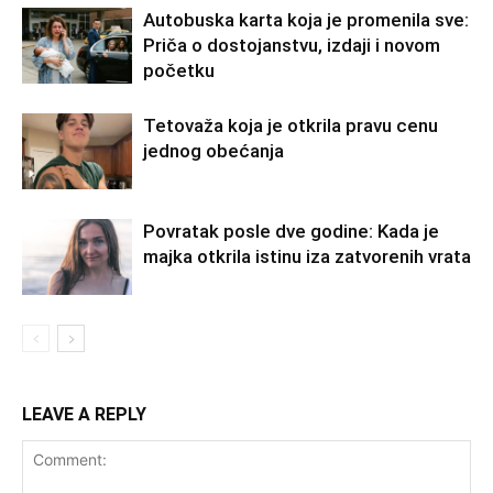
Autobuska karta koja je promenila sve:
Priča o dostojanstvu, izdaji i novom
početku
Tetovaža koja je otkrila pravu cenu
jednog obećanja
Povratak posle dve godine: Kada je
majka otkrila istinu iza zatvorenih vrata
LEAVE A REPLY