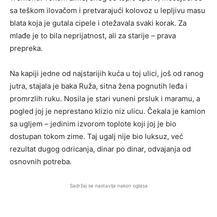
sa teškom ilovačom i pretvarajući kolovoz u lepljivu masu
blata koja je gutala cipele i otežavala svaki korak. Za
mlađe je to bila neprijatnost, ali za starije – prava
prepreka.
Na kapiji jedne od najstarijih kuća u toj ulici, još od ranog
jutra, stajala je baka Ruža, sitna žena pognutih leđa i
promrzlih ruku. Nosila je stari vuneni prsluk i maramu, a
pogled joj je neprestano klizio niz ulicu. Čekala je kamion
sa ugljem – jedinim izvorom toplote koji joj je bio
dostupan tokom zime. Taj ugalj nije bio luksuz, već
rezultat dugog odricanja, dinar po dinar, odvajanja od
osnovnih potreba.
Sadržaj se nastavlja nakon oglasa