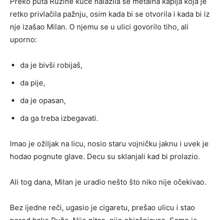
Preko puta Ružine kuće nalazila se metalna kapija koja je
retko privlačila pažnju, osim kada bi se otvorila i kada bi iz
nje izašao Milan. O njemu se u ulici govorilo tiho, ali
uporno:
da je bivši robijaš,
da pije,
da je opasan,
da ga treba izbegavati.
Imao je ožiljak na licu, nosio staru vojničku jaknu i uvek je
hodao pognute glave. Decu su sklanjali kad bi prolazio.
Ali tog dana, Milan je uradio nešto što niko nije očekivao.
Bez ijedne reči, ugasio je cigaretu, prešao ulicu i stao