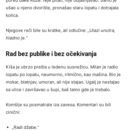
pored bake Ruže. Nije pitao, nije objašnjavao. Samo je
ušao u njeno dvorište, pronašao staru lopatu i dotrajala
kolica.
Njegove reči bile su kratke, ali odlučne:
„Ulazi unutra,
hladno je.“
Rad bez publike i bez očekivanja
Kiša je ubrzo prešla u ledenu susnežicu. Milan je radio
lopatu po lopatu, neumorno, ritmično, kao mašina. Bio je
mokar, blatnjav, umoran, ali nije stajao. Ugalj je nestajao
sa ulice i završavao u šupi, baš tamo gde je trebalo.
Komšije su posmatrale iza zavesa. Komentari su bili
cinični:
„Radi džabe.“