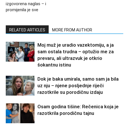
izgovorena naglas – i
promijenila je sve
RELATED ARTICLES
MORE FROM AUTHOR
Moj muž je uradio vazektomiju, a ja
sam ostala trudna – optužio me za
prevaru, ali ultrazvuk je otkrio
šokantnu istinu
Dok je baka umirala, samo sam ja bila
uz nju – njene posljednje riječi
razotkrile su porodičnu izdaju
Osam godina tišine: Rečenica koja je
razotkrila porodičnu tajnu