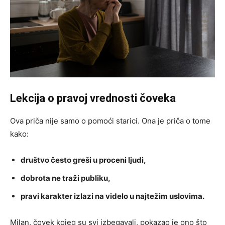
Lekcija o pravoj vrednosti čoveka
Ova priča nije samo o pomoći starici. Ona je priča o tome
kako:
društvo često greši u proceni ljudi,
dobrota ne traži publiku,
pravi karakter izlazi na videlo u najtežim uslovima.
Milan, čovek kojeg su svi izbegavali, pokazao je ono što