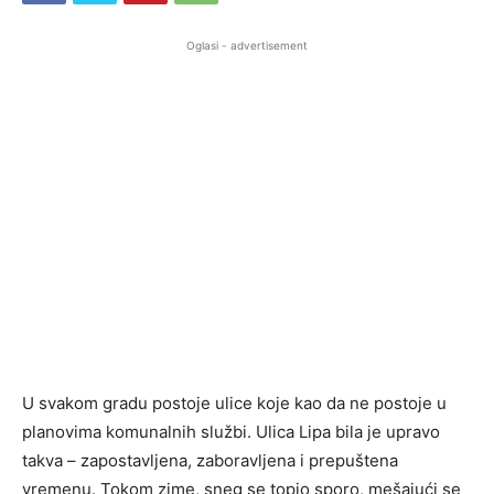
Oglasi - advertisement
U svakom gradu postoje ulice koje kao da ne postoje u
planovima komunalnih službi. Ulica Lipa bila je upravo
takva – zapostavljena, zaboravljena i prepuštena
vremenu. Tokom zime, sneg se topio sporo, mešajući se