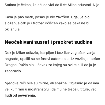
Satima je čekao, želeći da vidi da li će Milan odustati. Nije.
Kada je pao mrak, posao je bio završen. Ugalj je bio
složen, a čak je i trotoar očišćen kako se baka ne bi
okliznula.
Neočekivani susret i preokret sudbine
Dok je Milan odlazio, iscrpljen i bez ikakvog očekivanja
nagrade, upalili su se farovi automobila. Iz vozila je izašao
Dragan, Ružin sin – čovek za kojeg su svi mislili da ju je
zaboravio.
Njegove reči bile su mirne, ali snažne. Objasnio je da ima
veliku firmu u inostranstvu i da mu ne trebaju titule, već
ljudi od poverenja.