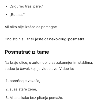
„Sigurno traži pare.“
„Budala.“
Ali niko nije izašao da pomogne.
Ono što nisu znali jeste da
neko drugi posmatra.
Posmatrač iz tame
Na kraju ulice, u automobilu sa zatamnjenim staklima,
sedeo je čovek koji je video sve. Video je:
ponašanje vozača,
suze stare žene,
Milana kako bez pitanja pomaže.