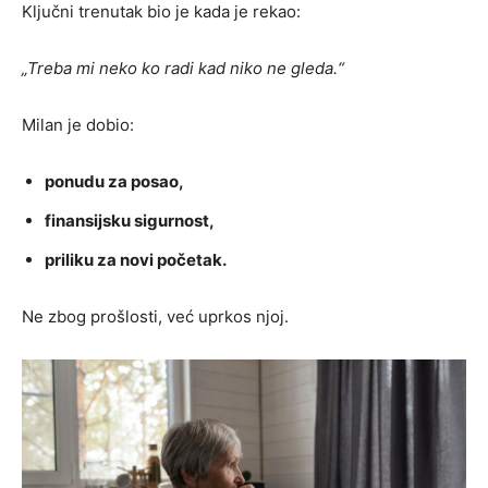
Ključni trenutak bio je kada je rekao:
„Treba mi neko ko radi kad niko ne gleda.“
Milan je dobio:
ponudu za posao,
finansijsku sigurnost,
priliku za novi početak.
Ne zbog prošlosti, već uprkos njoj.