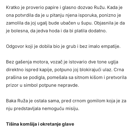
Kratko je proverio papire i glasno dozvao Ružu. Kada je
ona potvrdila da je u pitanju njena isporuka, ponizno je
zamolila da joj ugalj bude ubačen u šupu. Objasnila je da
je bolesna, da jedva hoda i da bi platila dodatno.
Odgovor koji je dobila bio je grub i bez imalo empatije.
Bez gašenja motora, vozač je istovario dve tone uglja
direktno ispred kapije, potpuno joj blokirajući ulaz. Crna
prašina se podigla, pomešala sa sitnom kišom i pretvorila
prizor u simbol potpune nepravde.
Baka Ruža je ostala sama, pred crnom gomilom koja je za
nju predstavljala nemoguću misiju.
Tišina komšija i okretanje glave