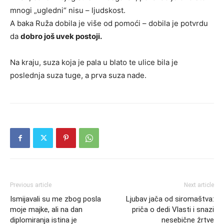
mnogi „ugledni“ nisu – ljudskost.
A baka Ruža dobila je više od pomoći – dobila je potvrdu
da
dobro još uvek postoji.
Na kraju, suza koja je pala u blato te ulice bila je
poslednja suza tuge, a prva suza nade.
Previous article
Next article
Ismijavali su me zbog posla
Ljubav jača od siromaštva:
moje majke, ali na dan
priča o dedi Vlasti i snazi
diplomiranja istina je
nesebične žrtve