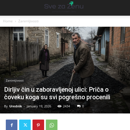
Home
Zanimljivosti
Zanimljivosti
Dirljiv čin u zaboravljenoj ulici: Priča o
čoveku koga su svi pogrešno procenili
By
Urednik
-
January 19, 2026
2434
0