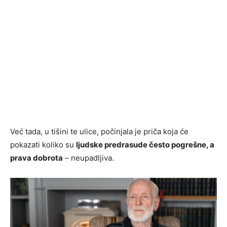
Već tada, u tišini te ulice, počinjala je priča koja će
pokazati koliko su
ljudske predrasude često pogrešne, a
prava dobrota
– neupadljiva.