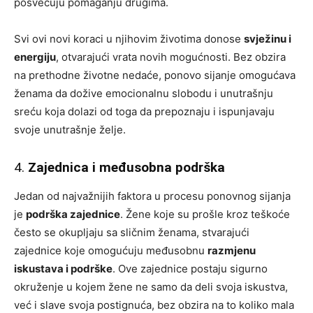
posvećuju pomaganju drugima.
Svi ovi novi koraci u njihovim životima donose
svježinu i
energiju
, otvarajući vrata novih mogućnosti. Bez obzira
na prethodne životne nedaće, ponovo sijanje omogućava
ženama da dožive emocionalnu slobodu i unutrašnju
sreću koja dolazi od toga da prepoznaju i ispunjavaju
svoje unutrašnje želje.
4.
Zajednica i međusobna podrška
Jedan od najvažnijih faktora u procesu ponovnog sijanja
je
podrška zajednice
. Žene koje su prošle kroz teškoće
često se okupljaju sa sličnim ženama, stvarajući
zajednice koje omogućuju međusobnu
razmjenu
iskustava i podrške
. Ove zajednice postaju sigurno
okruženje u kojem žene ne samo da deli svoja iskustva,
već i slave svoja postignuća, bez obzira na to koliko mala