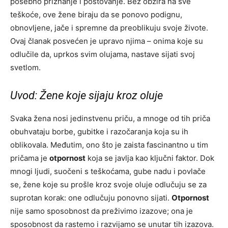
posebno priznanje i poštovanje. Bez obzira na sve
teškoće, ove žene biraju da se ponovo podignu,
obnovljene, jače i spremne da preoblikuju svoje živote.
Ovaj članak posvećen je upravo njima – onima koje su
odlučile da, uprkos svim olujama, nastave sijati svoj
svetlom.
Uvod: Žene koje sijaju kroz oluje
Svaka žena nosi jedinstvenu priču, a mnoge od tih priča
obuhvataju borbe, gubitke i razočaranja koja su ih
oblikovala. Međutim, ono što je zaista fascinantno u tim
pričama je
otpornost
koja se javlja kao ključni faktor. Dok
mnogi ljudi, suočeni s teškoćama, gube nadu i povlače
se, žene koje su prošle kroz svoje oluje odlučuju se za
suprotan korak: one odlučuju ponovno sijati.
Otpornost
nije samo sposobnost da preživimo izazove; ona je
sposobnost da rastemo i razvijamo se unutar tih izazova.