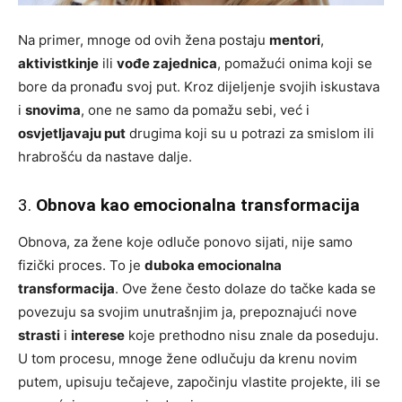
Na primer, mnoge od ovih žena postaju
mentori
,
aktivistkinje
ili
vođe zajednica
, pomažući onima koji se
bore da pronađu svoj put. Kroz dijeljenje svojih iskustava
i
snovima
, one ne samo da pomažu sebi, već i
osvjetljavaju put
drugima koji su u potrazi za smislom ili
hrabrošću da nastave dalje.
3.
Obnova kao emocionalna transformacija
Obnova, za žene koje odluče ponovo sijati, nije samo
fizički proces. To je
duboka emocionalna
transformacija
. Ove žene često dolaze do tačke kada se
povezuju sa svojim unutrašnjim ja, prepoznajući nove
strasti
i
interese
koje prethodno nisu znale da poseduju.
U tom procesu, mnoge žene odlučuju da krenu novim
putem, upisuju tečajeve, započinju vlastite projekte, ili se