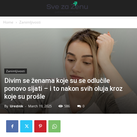
Home
Zanimljivosti
Zanimljivosti
Divim se ženama koje su se odlučile
ponovo sijati – i to nakon svih oluja kroz
koje su prošle
By
Urednik
-
March 19, 2025
586
0