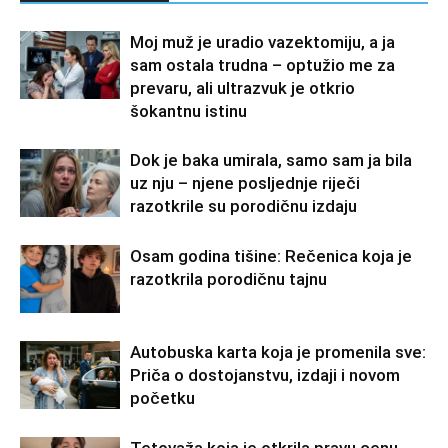
Moj muž je uradio vazektomiju, a ja
sam ostala trudna – optužio me za
prevaru, ali ultrazvuk je otkrio
šokantnu istinu
Dok je baka umirala, samo sam ja bila
uz nju – njene posljednje riječi
razotkrile su porodičnu izdaju
Osam godina tišine: Rečenica koja je
razotkrila porodičnu tajnu
Autobuska karta koja je promenila sve:
Priča o dostojanstvu, izdaji i novom
početku
Tetovaža koja je otkrila pravu cenu