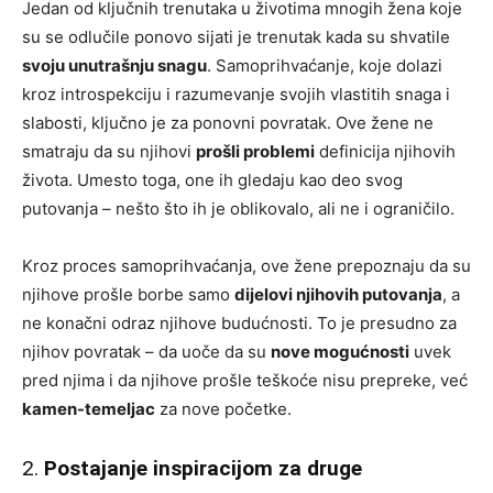
Jedan od ključnih trenutaka u životima mnogih žena koje
su se odlučile ponovo sijati je trenutak kada su shvatile
svoju unutrašnju snagu
. Samoprihvaćanje, koje dolazi
kroz introspekciju i razumevanje svojih vlastitih snaga i
slabosti, ključno je za ponovni povratak. Ove žene ne
smatraju da su njihovi
prošli problemi
definicija njihovih
života. Umesto toga, one ih gledaju kao deo svog
putovanja – nešto što ih je oblikovalo, ali ne i ograničilo.
Kroz proces samoprihvaćanja, ove žene prepoznaju da su
njihove prošle borbe samo
dijelovi njihovih putovanja
, a
ne konačni odraz njihove budućnosti. To je presudno za
njihov povratak – da uoče da su
nove mogućnosti
uvek
pred njima i da njihove prošle teškoće nisu prepreke, već
kamen-temeljac
za nove početke.
2.
Postajanje inspiracijom za druge