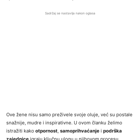
Sadržaj se nastavlja nakon oglasa
Ove žene nisu samo preživele svoje oluje, već su postale
snažnije, mudre i inspirativne. U ovom članku želimo
istražiti kako
otpornost
,
samoprihvaćanje
i
podrška
zajednice
igraju ključnu ulogu u njihovom procesu