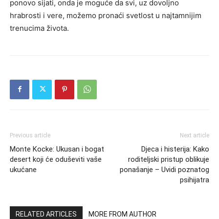
ponovo sijati, onda je moguće da svi, uz dovoljno
hrabrosti i vere, možemo pronaći svetlost u najtamnijim
trenucima života.
Previous article
Next article
Monte Kocke: Ukusan i bogat
Djeca i histerija: Kako
desert koji će oduševiti vaše
roditeljski pristup oblikuje
ukućane
ponašanje – Uvidi poznatog
psihijatra
RELATED ARTICLES
MORE FROM AUTHOR