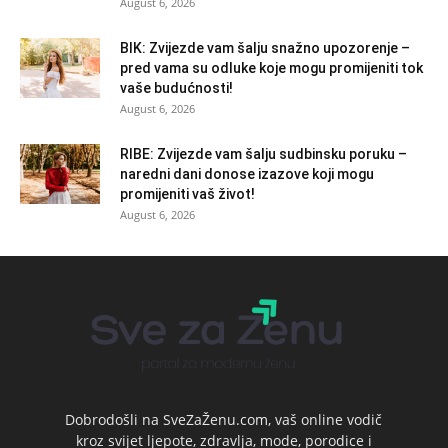
August 6, 2026
BIK: Zvijezde vam šalju snažno upozorenje –
pred vama su odluke koje mogu promijeniti tok
vaše budućnosti!
August 6, 2026
RIBE: Zvijezde vam šalju sudbinsku poruku –
naredni dani donose izazove koji mogu
promijeniti vaš život!
August 6, 2026
Dobrodošli na SveZaŽenu.com, vaš online vodič
kroz svijet ljepote, zdravlja, mode, porodice i