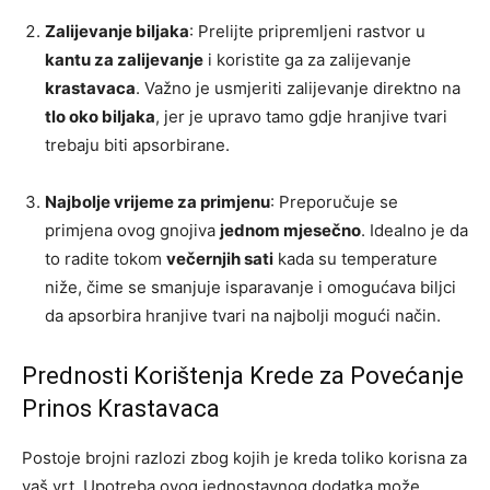
Zalijevanje biljaka
: Prelijte pripremljeni rastvor u
kantu za zalijevanje
i koristite ga za zalijevanje
krastavaca
. Važno je usmjeriti zalijevanje direktno na
tlo oko biljaka
, jer je upravo tamo gdje hranjive tvari
trebaju biti apsorbirane.
Najbolje vrijeme za primjenu
: Preporučuje se
primjena ovog gnojiva
jednom mjesečno
. Idealno je da
to radite tokom
večernjih sati
kada su temperature
niže, čime se smanjuje isparavanje i omogućava biljci
da apsorbira hranjive tvari na najbolji mogući način.
Prednosti Korištenja Krede za Povećanje
Prinos Krastavaca
Postoje brojni razlozi zbog kojih je kreda toliko korisna za
vaš vrt. Upotreba ovog jednostavnog dodatka može