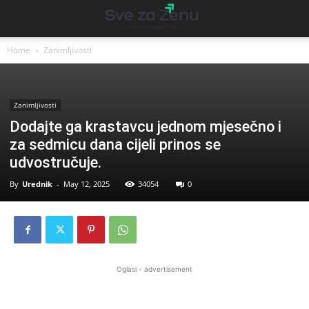
Home
Zanimljivosti
Zanimljivosti
Dodajte ga krastavcu jednom mjesečno i
za sedmicu dana cijeli prinos se
udvostručuje.
By
Urednik
-
May 12, 2025
34054
0
Oglasi - advertisement