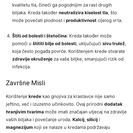
kvalitetu tla, čineći ga pogodnijim za rast drugih
biljaka. Kreda također
neutralizira kiselost tla
, što
može povećati plodnost i
produktivnost
cijelog vrta.
Štiti od bolesti i štetočina
: Kreda također može
pomoći u
štititi bilje od bolesti
, uključujući
sivu trulež
,
koja često pogađa povrće. Korištenjem krede stvarate
zdravije okruženje
za vaše biljke, smanjujući rizik od
infekcija.
Završne Misli
Korištenje
krede
kao gnojiva za krastavce nije samo
jeftino, već i izuzetno učinkovito. Ovaj prirodni
dodatak
hranjivim tvarima
može imati značajan utjecaj na zdravlje
vaših biljaka i povećanje uroda.
Kalcij
,
silicij
i
magnezijum
koji se nalaze u kredama podržavaju