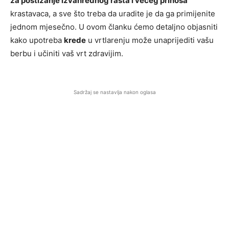
za postizanje izvanrednog rasta i većeg prinosa
krastavaca, a sve što treba da uradite je da ga primijenite
jednom mjesečno. U ovom članku ćemo detaljno objasniti
kako upotreba
krede
u vrtlarenju može unaprijediti vašu
berbu i učiniti vaš vrt zdravijim.
Sadržaj se nastavlja nakon oglasa