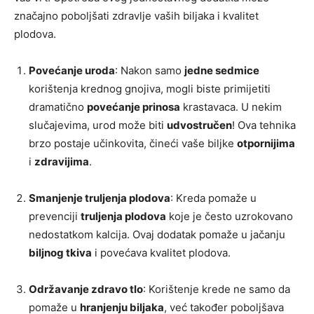
značajno poboljšati zdravlje vaših biljaka i kvalitet
plodova.
Povećanje uroda
: Nakon samo
jedne sedmice
korištenja krednog gnojiva, mogli biste primijetiti
dramatično
povećanje prinosa
krastavaca. U nekim
slučajevima, urod može biti
udvostručen
! Ova tehnika
brzo postaje učinkovita, čineći vaše biljke
otpornijima
i
zdravijima
.
Smanjenje truljenja plodova
: Kreda pomaže u
prevenciji
truljenja plodova
koje je često uzrokovano
nedostatkom kalcija. Ovaj dodatak pomaže u jačanju
biljnog tkiva
i povećava kvalitet plodova.
Održavanje zdravo tlo
: Korištenje krede ne samo da
pomaže u
hranjenju biljaka
, već također poboljšava