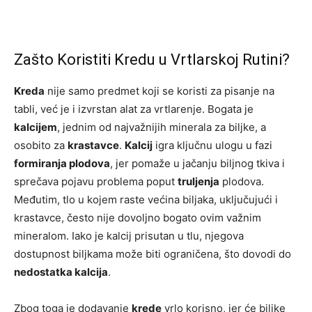
Zašto Koristiti Kredu u Vrtlarskoj Rutini?
Kreda
nije samo predmet koji se koristi za pisanje na
tabli, već je i izvrstan alat za vrtlarenje. Bogata je
kalcijem
, jednim od najvažnijih minerala za biljke, a
osobito za
krastavce
.
Kalcij
igra ključnu ulogu u fazi
formiranja plodova
, jer pomaže u jačanju biljnog tkiva i
sprečava pojavu problema poput
truljenja
plodova.
Međutim, tlo u kojem raste većina biljaka, uključujući i
krastavce, često nije dovoljno bogato ovim važnim
mineralom. Iako je kalcij prisutan u tlu, njegova
dostupnost biljkama može biti ograničena, što dovodi do
nedostatka kalcija
.
Zbog toga je dodavanje
krede
vrlo korisno, jer će biljke