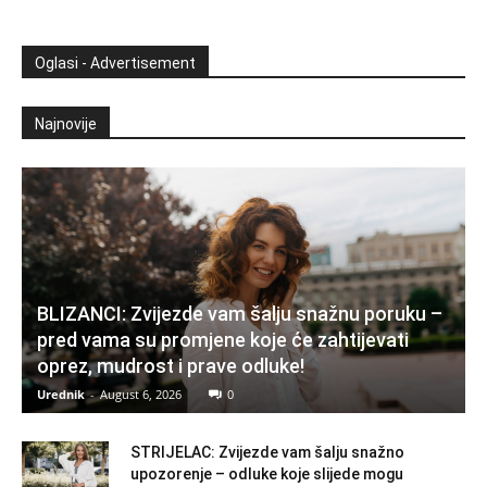
Oglasi - Advertisement
Najnovije
BLIZANCI: Zvijezde vam šalju snažnu poruku –
pred vama su promjene koje će zahtijevati
oprez, mudrost i prave odluke!
Urednik
-
August 6, 2026
0
STRIJELAC: Zvijezde vam šalju snažno
upozorenje – odluke koje slijede mogu