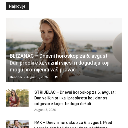
Najnovije
BLIZANAC – Dnevni horoskop za 6. avgust:
Dan preokreta, važnih vijesti i događaja koji
mogu promijeniti vaš pravac
Urednik
-
August 5, 2026
0
STRIJELAC – Dnevni horoskop za 6. avgust:
Dan velikih prilika i preokreta koji donosi
odgovore koje ste dugo čekali
August 5, 2026
RAK – Dnevni horoskop za 6. avgust: Pred