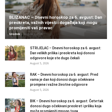
BLIZANAC – Dnevni horoskop za 6. avgust: Dan
preokreta, važnih vijesti i događaja koji mogu
promijeniti vaš pravac
Urednik
-
August 5, 2026
STRIJELAC – Dnevni horoskop za 6. avgust:
Dan velikih prilika i preokreta koji donosi
odgovore koje ste dugo čekali
August 5, 2026
RAK – Dnevni horoskop za 6. avgust: Pred
vama je dan koji donosi dugo očekivane
promjene i važne životne odgovore
August 5, 2026
BIK – Dnevni horoskop za 6. avgust: Četvrtak
donosi dugo očekivani preokret i priliku koja
može promijeniti mnogo toga