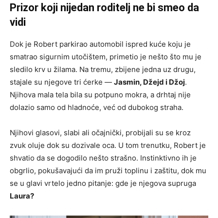
Prizor koji nijedan roditelj ne bi smeo da
vidi
Dok je Robert parkirao automobil ispred kuće koju je
smatrao sigurnim utočištem, primetio je nešto što mu je
sledilo krv u žilama. Na tremu, zbijene jedna uz drugu,
stajale su njegove tri ćerke —
Jasmin, Džejd i Džoj
.
Njihova mala tela bila su potpuno mokra, a drhtaj nije
dolazio samo od hladnoće, već od dubokog straha.
Njihovi glasovi, slabi ali očajnički, probijali su se kroz
zvuk oluje dok su dozivale oca. U tom trenutku, Robert je
shvatio da se dogodilo nešto strašno. Instinktivno ih je
obgrlio, pokušavajući da im pruži toplinu i zaštitu, dok mu
se u glavi vrtelo jedno pitanje: gde je njegova supruga
Laura?