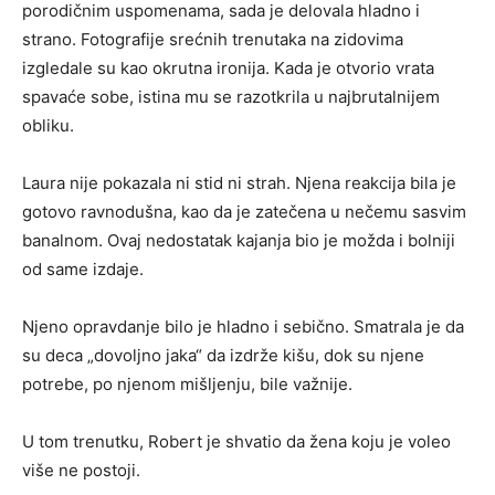
porodičnim uspomenama, sada je delovala hladno i
strano. Fotografije srećnih trenutaka na zidovima
izgledale su kao okrutna ironija. Kada je otvorio vrata
spavaće sobe, istina mu se razotkrila u najbrutalnijem
obliku.
Laura nije pokazala ni stid ni strah. Njena reakcija bila je
gotovo ravnodušna, kao da je zatečena u nečemu sasvim
banalnom. Ovaj nedostatak kajanja bio je možda i bolniji
od same izdaje.
Njeno opravdanje bilo je hladno i sebično. Smatrala je da
su deca „dovoljno jaka“ da izdrže kišu, dok su njene
potrebe, po njenom mišljenju, bile važnije.
U tom trenutku, Robert je shvatio da žena koju je voleo
više ne postoji.