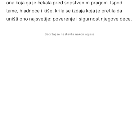
ona koja ga je čekala pred sopstvenim pragom. Ispod
tame, hladnoće i kiše, krila se izdaja koja je pretila da
uništi ono najsvetije: poverenje i sigurnost njegove dece.
Sadržaj se nastavlja nakon oglasa