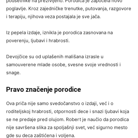
podsetnike na preživljeno. Porodica je započela novo
poglavlje. Kroz zajedničke trenutke, putovanja, razgovore
i terapiju, njihova veza postajala je sve jača.
Iz pepela izdaje, iznikla je porodica zasnovana na
poverenju, ljubavi i hrabrosti.
Devojčice su od uplašenih mališana izrasle u
samouverene mlade osobe, svesne svoje vrednosti i
snage.
Pravo značenje porodice
Ova priča nije samo svedočanstvo o izdaji, već i o
roditeljskoj hrabrosti, otpornosti dece i snazi ljubavi koja
se ne predaje pred olujom. Robert je naučio da porodica
nije savršena slika za spoljašnji svet, već sigurno mesto
gde su deca zaštićena i voljena.