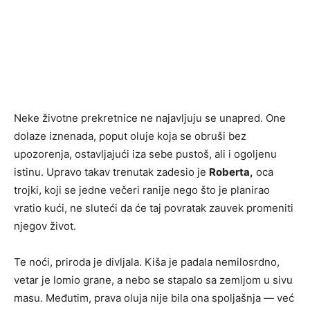
Neke životne prekretnice ne najavljuju se unapred. One
dolaze iznenada, poput oluje koja se obruši bez
upozorenja, ostavljajući iza sebe pustoš, ali i ogoljenu
istinu. Upravo takav trenutak zadesio je
Roberta,
oca
trojki, koji se jedne večeri ranije nego što je planirao
vratio kući, ne sluteći da će taj povratak zauvek promeniti
njegov život.
Te noći, priroda je divljala. Kiša je padala nemilosrdno,
vetar je lomio grane, a nebo se stapalo sa zemljom u sivu
masu. Međutim, prava oluja nije bila ona spoljašnja — već