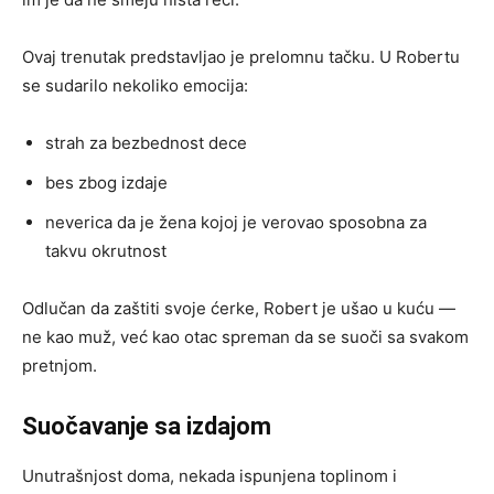
Ovaj trenutak predstavljao je prelomnu tačku. U Robertu
se sudarilo nekoliko emocija:
strah za bezbednost dece
bes zbog izdaje
neverica da je žena kojoj je verovao sposobna za
takvu okrutnost
Odlučan da zaštiti svoje ćerke, Robert je ušao u kuću —
ne kao muž, već kao otac spreman da se suoči sa svakom
pretnjom.
Suočavanje sa izdajom
Unutrašnjost doma, nekada ispunjena toplinom i