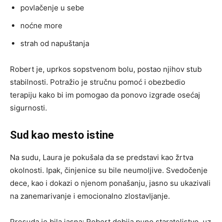
povlačenje u sebe
noćne more
strah od napuštanja
Robert je, uprkos sopstvenom bolu, postao njihov stub
stabilnosti. Potražio je stručnu pomoć i obezbedio
terapiju kako bi im pomogao da ponovo izgrade osećaj
sigurnosti.
Sud kao mesto istine
Na sudu, Laura je pokušala da se predstavi kao žrtva
okolnosti. Ipak, činjenice su bile neumoljive. Svedočenje
dece, kao i dokazi o njenom ponašanju, jasno su ukazivali
na zanemarivanje i emocionalno zlostavljanje.
Presuda je bila jasna: Robert dobija puno starateljstvo, uz