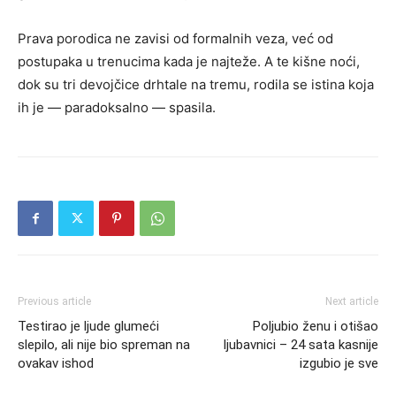
Prava porodica ne zavisi od formalnih veza, već od
postupaka u trenucima kada je najteže. A te kišne noći,
dok su tri devojčice drhtale na tremu, rodila se istina koja
ih je — paradoksalno — spasila.
Previous article
Next article
Testirao je ljude glumeći
Poljubio ženu i otišao
slepilo, ali nije bio spreman na
ljubavnici – 24 sata kasnije
ovakav ishod
izgubio je sve