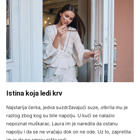
Istina koja ledi krv
Najstarija ćerka, jedva suzdržavajući suze, otkrila mu je
razlog zbog kog su bile napolju. U kući se nalazio
nepoznat muškarac. Laura im je naredila da ostanu
napolju i da se ne vraćaju dok on ne ode. Uz to, zapretila
im je da ne smeju ništa reći.