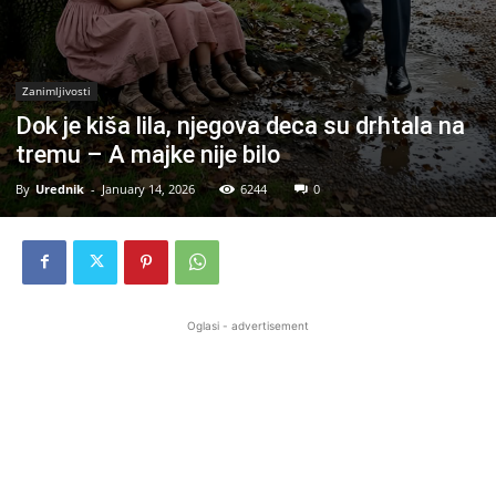
Zanimljivosti
Dok je kiša lila, njegova deca su drhtala na
tremu – A majke nije bilo
By
Urednik
-
January 14, 2026
6244
0
Oglasi - advertisement