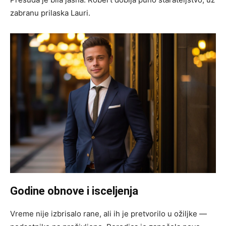
zabranu prilaska Lauri.
Godine obnove i isceljenja
Vreme nije izbrisalo rane, ali ih je pretvorilo u ožiljke —