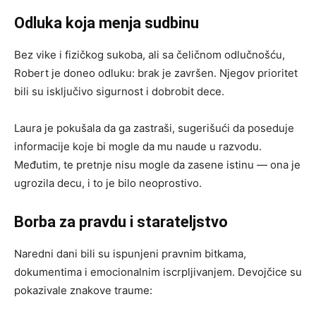
Odluka koja menja sudbinu
Bez vike i fizičkog sukoba, ali sa čeličnom odlučnošću,
Robert je doneo odluku: brak je završen. Njegov prioritet
bili su isključivo sigurnost i dobrobit dece.
Laura je pokušala da ga zastraši, sugerišući da poseduje
informacije koje bi mogle da mu naude u razvodu.
Međutim, te pretnje nisu mogle da zasene istinu — ona je
ugrozila decu, i to je bilo neoprostivo.
Borba za pravdu i starateljstvo
Naredni dani bili su ispunjeni pravnim bitkama,
dokumentima i emocionalnim iscrpljivanjem. Devojčice su
pokazivale znakove traume: