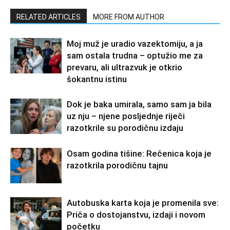
RELATED ARTICLES
MORE FROM AUTHOR
Moj muž je uradio vazektomiju, a ja
sam ostala trudna – optužio me za
prevaru, ali ultrazvuk je otkrio
šokantnu istinu
Dok je baka umirala, samo sam ja bila
uz nju – njene posljednje riječi
razotkrile su porodičnu izdaju
Osam godina tišine: Rečenica koja je
razotkrila porodičnu tajnu
Autobuska karta koja je promenila sve:
Priča o dostojanstvu, izdaji i novom
početku