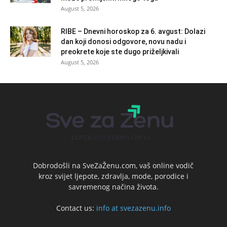
August 5, 2026
RIBE – Dnevni horoskop za 6. avgust: Dolazi
dan koji donosi odgovore, novu nadu i
preokrete koje ste dugo priželjkivali
August 5, 2026
Dobrodošli na SveZaŽenu.com, vaš online vodič
kroz svijet ljepote, zdravlja, mode, porodice i
savremenog načina života.
Contact us:
info at svezazenu.info