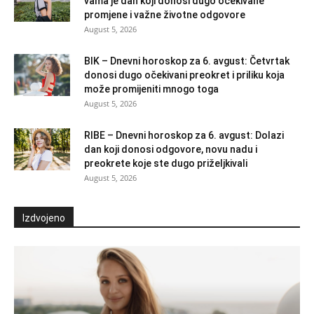
vama je dan koji donosi dugo očekivane
promjene i važne životne odgovore
August 5, 2026
BIK – Dnevni horoskop za 6. avgust: Četvrtak
donosi dugo očekivani preokret i priliku koja
može promijeniti mnogo toga
August 5, 2026
RIBE – Dnevni horoskop za 6. avgust: Dolazi
dan koji donosi odgovore, novu nadu i
preokrete koje ste dugo priželjkivali
August 5, 2026
Izdvojeno