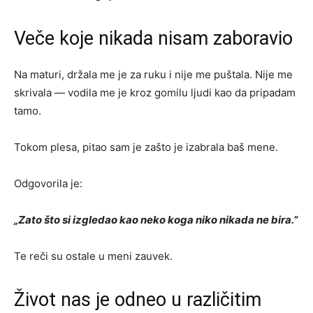
Veče koje nikada nisam zaboravio
Na maturi, držala me je za ruku i nije me puštala. Nije me
skrivala — vodila me je kroz gomilu ljudi kao da pripadam
tamo.
Tokom plesa, pitao sam je zašto je izabrala baš mene.
Odgovorila je:
„Zato što si izgledao kao neko koga niko nikada ne bira.”
Te reči su ostale u meni zauvek.
Život nas je odneo u različitim