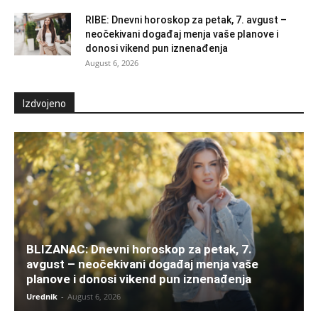
RIBE: Dnevni horoskop za petak, 7. avgust –
neočekivani događaj menja vaše planove i
donosi vikend pun iznenađenja
August 6, 2026
Izdvojeno
BLIZANAC: Dnevni horoskop za petak, 7.
avgust – neočekivani događaj menja vaše
planove i donosi vikend pun iznenađenja
Urednik
-
August 6, 2026