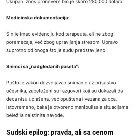
Ukupan iznos pronevere bio je skoro 280.000 dolara.
Medicinska dokumentacija:
Sin je imao evidenciju kod terapeuta, ali ne zbog
poremećaja, već zbog upravljanja stresom. Upravo
suprotno od onoga što je sudu predstavljeno.
Snimci sa „nadgledanih poseta“:
Pošto je zakon dozvoljavao snimanje uz prisustvo
učesnika, zabeleženi su razgovori koji su dokazali da
deca nisu uplašena, već opuštena i vezana za oca.
Istovremeno, baka je otvoreno manipulisala situacijama i
beležila neistinite navode.
Sudski epilog: pravda, ali sa cenom