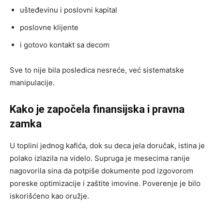
ušteđevinu i poslovni kapital
poslovne klijente
i gotovo kontakt sa decom
Sve to nije bila posledica nesreće, već sistematske
manipulacije.
Kako je započela finansijska i pravna
zamka
U toplini jednog kafića, dok su deca jela doručak, istina je
polako izlazila na videlo. Supruga je mesecima ranije
nagovorila sina da potpiše dokumente pod izgovorom
poreske optimizacije i zaštite imovine. Poverenje je bilo
iskorišćeno kao oružje.