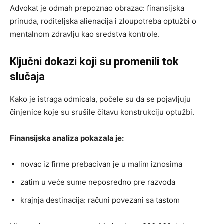
Advokat je odmah prepoznao obrazac: finansijska
prinuda, roditeljska alienacija i zloupotreba optužbi o
mentalnom zdravlju kao sredstva kontrole.
Ključni dokazi koji su promenili tok
slučaja
Kako je istraga odmicala, počele su da se pojavljuju
činjenice koje su srušile čitavu konstrukciju optužbi.
Finansijska analiza pokazala je:
novac iz firme prebacivan je u malim iznosima
zatim u veće sume neposredno pre razvoda
krajnja destinacija: računi povezani sa tastom