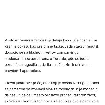
Postoje trenuci u životu koji deluju kao slučajnost, ali se
kasnije pokažu kao prelomne tačke. Jedan takav trenutak
dogodio se na hladnom, vetrovitom parkingu
međunarodnog aerodroma u Torontu, gde se jedna
porodična tragedija sudarila sa očinskim instinktom,
pravdom i upornošću.
Glavni junak ove priče, otac koji je došao iz drugog grada
sa namerom da iznenadi sina za rođendan, nije mogao ni
da nasluti da će umesto proslave pronaći razoren život,
skriven u starom automobilu, zajedno sa dvoje dece koja