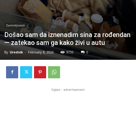
Zanimljivosti
Došao sam da iznenadim sina za rođendan
— zatekao sam ga kako živi u autu
By
Urednik
-
February 8, 2026
9735
0
Oglasi - advertisement