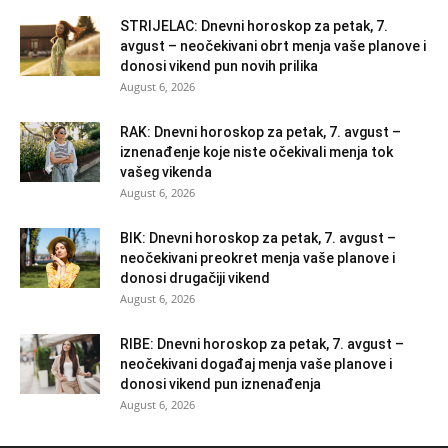
STRIJELAC: Dnevni horoskop za petak, 7.
avgust – neočekivani obrt menja vaše planove i
donosi vikend pun novih prilika
August 6, 2026
RAK: Dnevni horoskop za petak, 7. avgust –
iznenađenje koje niste očekivali menja tok
vašeg vikenda
August 6, 2026
BIK: Dnevni horoskop za petak, 7. avgust –
neočekivani preokret menja vaše planove i
donosi drugačiji vikend
August 6, 2026
RIBE: Dnevni horoskop za petak, 7. avgust –
neočekivani događaj menja vaše planove i
donosi vikend pun iznenađenja
August 6, 2026