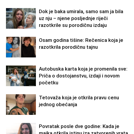
Dok je baka umirala, samo sam ja bila
uz nju – njene posljednje riječi
razotkrile su porodičnu izdaju
Osam godina tišine: Rečenica koja je
razotkrila porodičnu tajnu
Autobuska karta koja je promenila sve:
Priča o dostojanstvu, izdaji i novom
početku
Tetovaža koja je otkrila pravu cenu
jednog obećanja
Povratak posle dve godine: Kada je
majka otkrila istinu iza zatvorenih vrata