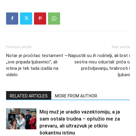
Previous article
Next article
Notar je pročitao testament —
Napustili su ih roditelji, ali brat i
„sve pripada ljubavnici“, ali
sestra nisu odustali: priča o
istina je tek tada izašla na
preživljavanju, hrabrosti i
videlo
ljubavi
RELATED ARTICLES
MORE FROM AUTHOR
Moj muž je uradio vazektomiju, a ja
sam ostala trudna – optužio me za
prevaru, ali ultrazvuk je otkrio
šokantnu istinu