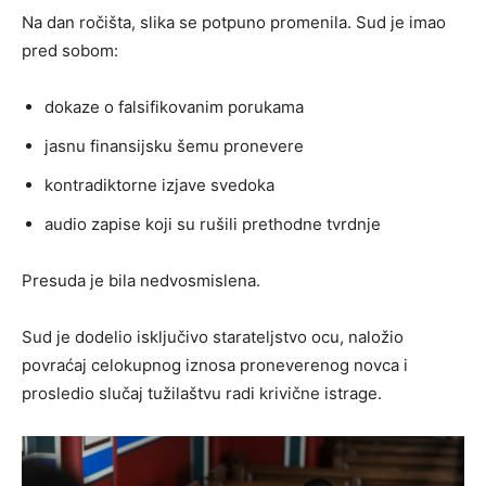
Na dan ročišta, slika se potpuno promenila. Sud je imao
pred sobom:
dokaze o falsifikovanim porukama
jasnu finansijsku šemu pronevere
kontradiktorne izjave svedoka
audio zapise koji su rušili prethodne tvrdnje
Presuda je bila nedvosmislena.
Sud je dodelio isključivo starateljstvo ocu, naložio
povraćaj celokupnog iznosa proneverenog novca i
prosledio slučaj tužilaštvu radi krivične istrage.