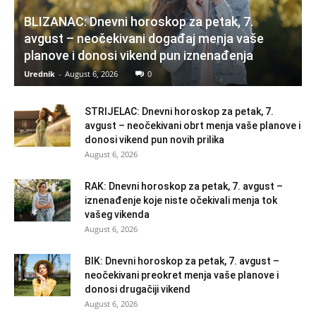
BLIZANAC: Dnevni horoskop za petak, 7.
avgust – neočekivani događaj menja vaše
planove i donosi vikend pun iznenađenja
Urednik
-
August 6, 2026
0
STRIJELAC: Dnevni horoskop za petak, 7.
avgust – neočekivani obrt menja vaše planove i
donosi vikend pun novih prilika
August 6, 2026
RAK: Dnevni horoskop za petak, 7. avgust –
iznenađenje koje niste očekivali menja tok
vašeg vikenda
August 6, 2026
BIK: Dnevni horoskop za petak, 7. avgust –
neočekivani preokret menja vaše planove i
donosi drugačiji vikend
August 6, 2026