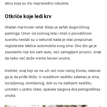
decu koja su mu nepravedno oduzeta.
Otkriće koje ledi krv
Hladan martovski vetar šibao je asfalt dugoročnog
parkinga. Umor od noćnog leta i misli o porodičnom
susretu nestali su u sekundi kada je otac prepoznao
registarske tablice automobila svog sina. Ono što ga je
zaustavilo nije bio sam auto, već zamagljeni prozori, znak
da neko već duže vreme boravi unutra.
Instinkt, onaj koji se ne uči već nosi celog života, naterao
ga je da priđe bliže. U vozačkom sedištu zatekao je sina,
iscrpljenog, slomljenog, dok su na zadnjem sedištu,
umotani u jedno ćebe, spavala njegova dva petogodišnja
unuka.