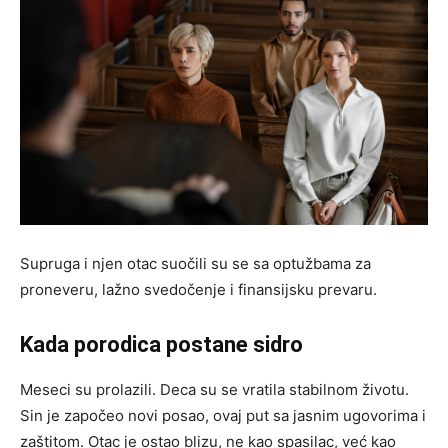
Supruga i njen otac suočili su se sa optužbama za
proneveru, lažno svedočenje i finansijsku prevaru.
Kada porodica postane sidro
Meseci su prolazili. Deca su se vratila stabilnom životu.
Sin je započeo novi posao, ovaj put sa jasnim ugovorima i
zaštitom. Otac je ostao blizu, ne kao spasilac, već kao