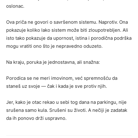
oslonac.
Ova priča ne govori o savršenom sistemu. Naprotiv. Ona
pokazuje koliko lako sistem može biti zloupotrebljen. Ali
isto tako pokazuje da upornost, istina i porodična podrška
mogu vratiti ono što je nepravedno oduzeto.
Na kraju, poruka je jednostavna, ali snažna:
Porodica se ne meri imovinom, već spremnošću da
staneš uz svoje — čak i kada je sve protiv njih.
Jer, kako je otac rekao u sebi tog dana na parkingu, nije
srušena samo kula. Srušeni su životi. A nečiji je zadatak
da ih ponovo drži uspravno.