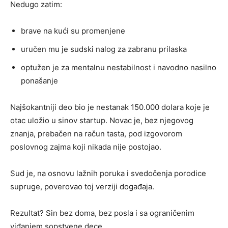
Nedugo zatim:
brave na kući su promenjene
uručen mu je sudski nalog za zabranu prilaska
optužen je za mentalnu nestabilnost i navodno nasilno
ponašanje
Najšokantniji deo bio je nestanak 150.000 dolara koje je
otac uložio u sinov startup. Novac je, bez njegovog
znanja, prebačen na račun tasta, pod izgovorom
poslovnog zajma koji nikada nije postojao.
Sud je, na osnovu lažnih poruka i svedočenja porodice
supruge, poverovao toj verziji događaja.
Rezultat? Sin bez doma, bez posla i sa ograničenim
viđanjem sopstvene dece.