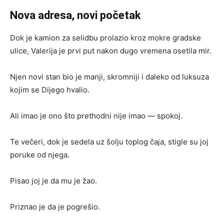
Nova adresa, novi početak
Dok je kamion za selidbu prolazio kroz mokre gradske
ulice, Valerija je prvi put nakon dugo vremena osetila mir.
Njen novi stan bio je manji, skromniji i daleko od luksuza
kojim se Dijego hvalio.
Ali imao je ono što prethodni nije imao — spokoj.
Te večeri, dok je sedela uz šolju toplog čaja, stigle su joj
poruke od njega.
Pisao joj je da mu je žao.
Priznao je da je pogrešio.