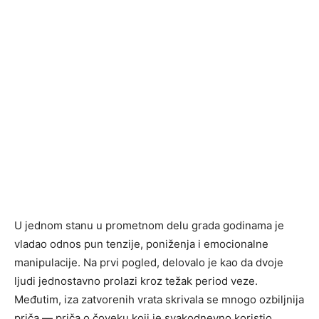
U jednom stanu u prometnom delu grada godinama je
vladao odnos pun tenzije, poniženja i emocionalne
manipulacije. Na prvi pogled, delovalo je kao da dvoje
ljudi jednostavno prolazi kroz težak period veze.
Međutim, iza zatvorenih vrata skrivala se mnogo ozbiljnija
priča — priča o čoveku koji je svakodnevno koristio