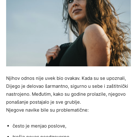
Njihov odnos nije uvek bio ovakav. Kada su se upoznali,
Dijego je delovao šarmantno, sigurno u sebe i zaštitnički
nastrojeno. Međutim, kako su godine prolazile, njegovo
ponašanje postajalo je sve grublje.
Njegove navike bile su problematične:
često je menjao poslove,
trošio novac neodgovorno,