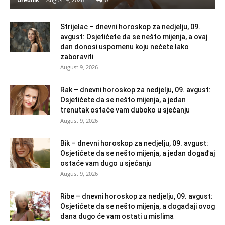
Strijelac – dnevni horoskop za nedjelju, 09.
avgust: Osjetićete da se nešto mijenja, a ovaj
dan donosi uspomenu koju nećete lako
zaboraviti
August 9, 2026
Rak – dnevni horoskop za nedjelju, 09. avgust:
Osjetićete da se nešto mijenja, a jedan
trenutak ostaće vam duboko u sjećanju
August 9, 2026
Bik – dnevni horoskop za nedjelju, 09. avgust:
Osjetićete da se nešto mijenja, a jedan događaj
ostaće vam dugo u sjećanju
August 9, 2026
Ribe – dnevni horoskop za nedjelju, 09. avgust:
Osjetićete da se nešto mijenja, a događaji ovog
dana dugo će vam ostati u mislima