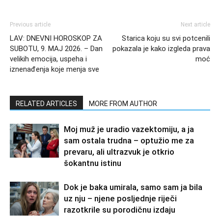
Previous article
Next article
LAV: DNEVNI HOROSKOP ZA
Starica koju su svi potcenili
SUBOTU, 9. MAJ 2026. – Dan
pokazala je kako izgleda prava
velikih emocija, uspeha i
moć
iznenađenja koje menja sve
RELATED ARTICLES
MORE FROM AUTHOR
Moj muž je uradio vazektomiju, a ja
sam ostala trudna – optužio me za
prevaru, ali ultrazvuk je otkrio
šokantnu istinu
Dok je baka umirala, samo sam ja bila
uz nju – njene posljednje riječi
razotkrile su porodičnu izdaju