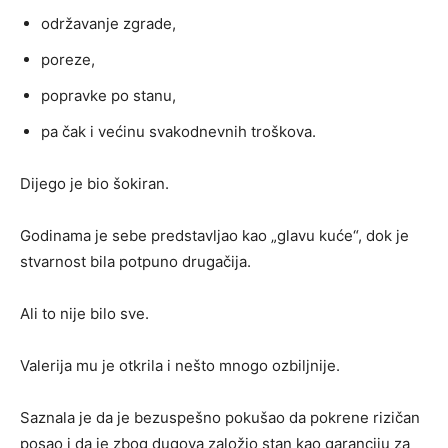
održavanje zgrade,
poreze,
popravke po stanu,
pa čak i većinu svakodnevnih troškova.
Dijego je bio šokiran.
Godinama je sebe predstavljao kao „glavu kuće“, dok je
stvarnost bila potpuno drugačija.
Ali to nije bilo sve.
Valerija mu je otkrila i nešto mnogo ozbiljnije.
Saznala je da je bezuspešno pokušao da pokrene rizičan
posao i da je zbog dugova založio stan kao garanciju za