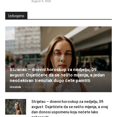
August 9, 2026
Izdvojeno
Blizanac – dnevni horoskop za nedjelju, 09.
avgust: Osjetićete da se nešto mijenja, a jedan
neočekivan trenutak dugo ćete pamtiti
Urednik
-
August 9, 2026
Strijelac – dnevni horoskop za nedjelju, 09.
avgust: Osjetićete da se nešto mijenja, a ovaj
dan donosi uspomenu koju nećete lako