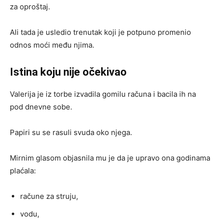
za oproštaj.
Ali tada je usledio trenutak koji je potpuno promenio
odnos moći među njima.
Istina koju nije očekivao
Valerija je iz torbe izvadila gomilu računa i bacila ih na
pod dnevne sobe.
Papiri su se rasuli svuda oko njega.
Mirnim glasom objasnila mu je da je upravo ona godinama
plaćala:
račune za struju,
vodu,