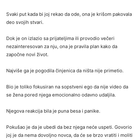
Svaki put kada bi joj rekao da ode, ona je krišom pakovala
deo svojih stvari.
Dok je on izlazio sa prijateljima ili provodio večeri
nezainteresovan za nju, ona je pravila plan kako da
započne novi život.
Najviše ga je pogodila činjenica da ništa nije primetio.
Bio je toliko fokusiran na sopstveni ego da nije video da
se žena pored njega emocionalno odavno udaljila.
Njegova reakcija bila je puna besa i panike.
Pokušao je da je ubedi da bez njega neće uspeti. Govorio
joj je da nema dovoljno novca, da će se brzo vratiti i moliti