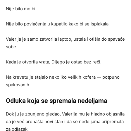
Nije bilo molbi.
Nije bilo povlačenja u kupatilo kako bi se isplakala.
Valerija je samo zatvorila laptop, ustala i otišla do spavaće
sobe.
Kada je otvorila vrata, Dijego je ostao bez reči.
Na krevetu je stajalo nekoliko velikih kofera — potpuno
spakovanih.
Odluka koja se spremala nedeljama
Dok ju je zbunjeno gledao, Valerija mu je hladno objasnila
da je već pronašla novi stan i da se nedeljama pripremala
za odlazak.