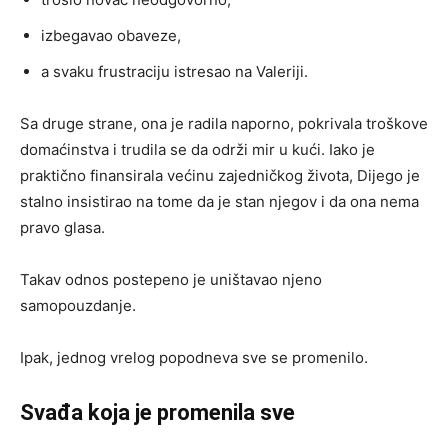
izbegavao obaveze,
a svaku frustraciju istresao na Valeriji.
Sa druge strane, ona je radila naporno, pokrivala troškove
domaćinstva i trudila se da održi mir u kući. Iako je
praktično finansirala većinu zajedničkog života, Dijego je
stalno insistirao na tome da je stan njegov i da ona nema
pravo glasa.
Takav odnos postepeno je uništavao njeno
samopouzdanje.
Ipak, jednog vrelog popodneva sve se promenilo.
Svađa koja je promenila sve