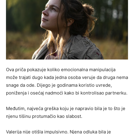
Ova priča pokazuje koliko emocionalna manipulacija
može trajati dugo kada jedna osoba veruje da druga nema
snage da ode. Dijego je godinama koristio uvrede,
poniženja i osećaj nadmoći kako bi kontrolisao partnerku.
Međutim, najveća greška koju je napravio bila je to što je
njenu tišinu protumačio kao slabost.
Valerija nije otišla impulsivno. Njena odluka bila je