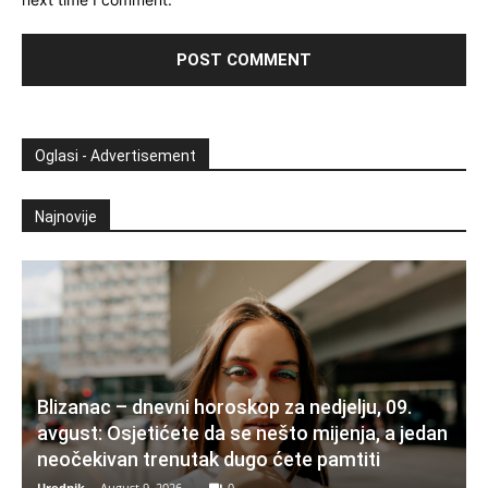
Oglasi - Advertisement
Najnovije
Blizanac – dnevni horoskop za nedjelju, 09.
avgust: Osjetićete da se nešto mijenja, a jedan
neočekivan trenutak dugo ćete pamtiti
Urednik
-
August 9, 2026
0