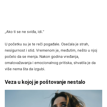
„Ako ti se ne sviđa, idi.“
U početku su je te reči pogađale. Osećala je strah,
nesigurnost i stid. Vremenom je, međutim, nešto u njoj
počelo da se menja. Nakon godina vređanja,
omalovažavanja i emocionalnog pritiska, shvatila je da
više nema šta da izgubi.
Veza u kojoj je poštovanje nestalo