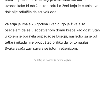
uvrede kako bi održao kontrolu i o ženi koja je ćutala sve
dok nije odlučila da zauvek ode.
Valerija je imala 28 godina i već dugo je živela sa
osećajem da se u sopstvenom domu kreće kao gost. Stan
u kojem je boravila pripadao je Dijegu, nasledio ga je od
tetke i nikada nije propuštao priliku da joj to naglasi.
Svaka svađa završavala se istom rečenicom:
Sadržaj se nastavlja nakon oglasa