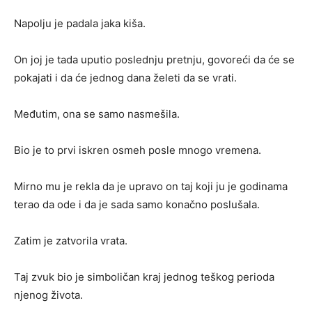
Napolju je padala jaka kiša.
On joj je tada uputio poslednju pretnju, govoreći da će se
pokajati i da će jednog dana želeti da se vrati.
Međutim, ona se samo nasmešila.
Bio je to prvi iskren osmeh posle mnogo vremena.
Mirno mu je rekla da je upravo on taj koji ju je godinama
terao da ode i da je sada samo konačno poslušala.
Zatim je zatvorila vrata.
Taj zvuk bio je simboličan kraj jednog teškog perioda
njenog života.