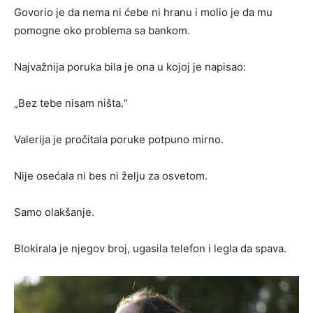
Govorio je da nema ni ćebe ni hranu i molio je da mu
pomogne oko problema sa bankom.
Najvažnija poruka bila je ona u kojoj je napisao:
„Bez tebe nisam ništa.“
Valerija je pročitala poruke potpuno mirno.
Nije osećala ni bes ni želju za osvetom.
Samo olakšanje.
Blokirala je njegov broj, ugasila telefon i legla da spava.