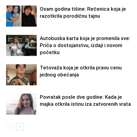
Osam godina tišine: Rečenica koja je
razotkrila porodičnu tajnu
Autobuska karta koja je promenila sve:
Priča o dostojanstvu, izdaji i novom
početku
Tetovaža koja je otkrila pravu cenu
jednog obećanja
Povratak posle dve godine: Kada je
majka otkrila istinu iza zatvorenih vrata