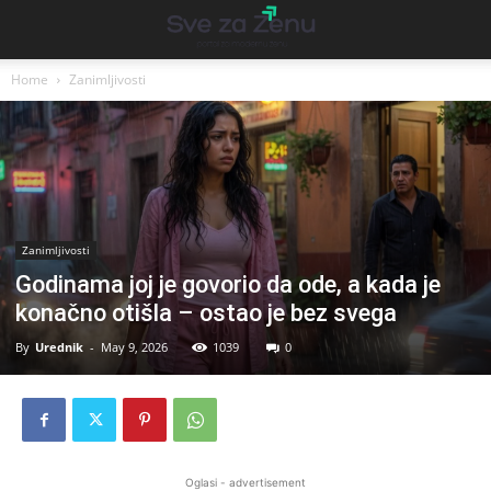
Home
Zanimljivosti
Zanimljivosti
Godinama joj je govorio da ode, a kada je
konačno otišla – ostao je bez svega
By
Urednik
-
May 9, 2026
1039
0
Oglasi - advertisement