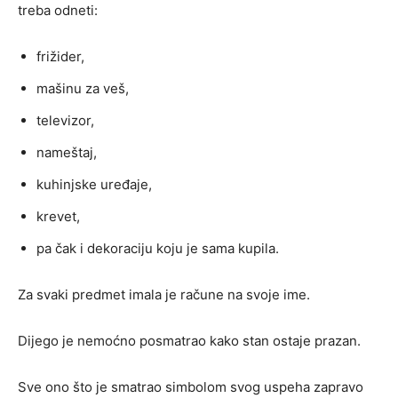
treba odneti:
frižider,
mašinu za veš,
televizor,
nameštaj,
kuhinjske uređaje,
krevet,
pa čak i dekoraciju koju je sama kupila.
Za svaki predmet imala je račune na svoje ime.
Dijego je nemoćno posmatrao kako stan ostaje prazan.
Sve ono što je smatrao simbolom svog uspeha zapravo