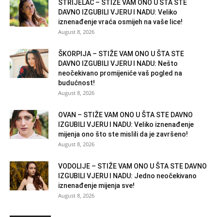
STRIJELAC – STIŽE VAM ONO U ŠTA STE
DAVNO IZGUBILI VJERU I NADU: Veliko
iznenađenje vraća osmijeh na vaše lice!
August 8, 2026
ŠKORPIJA – STIŽE VAM ONO U ŠTA STE
DAVNO IZGUBILI VJERU I NADU: Nešto
neočekivano promijeniće vaš pogled na
budućnost!
August 8, 2026
OVAN – STIŽE VAM ONO U ŠTA STE DAVNO
IZGUBILI VJERU I NADU: Veliko iznenađenje
mijenja ono što ste mislili da je završeno!
August 8, 2026
VODOLIJE – STIŽE VAM ONO U ŠTA STE DAVNO
IZGUBILI VJERU I NADU: Jedno neočekivano
iznenađenje mijenja sve!
August 8, 2026