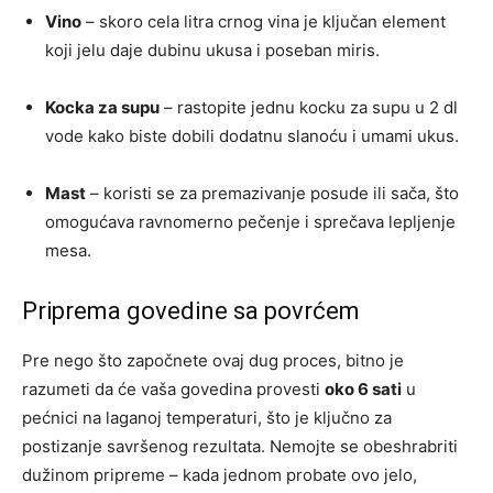
Vino
– skoro cela litra crnog vina je ključan element
koji jelu daje dubinu ukusa i poseban miris.
Kocka za supu
– rastopite jednu kocku za supu u 2 dl
vode kako biste dobili dodatnu slanoću i umami ukus.
Mast
– koristi se za premazivanje posude ili sača, što
omogućava ravnomerno pečenje i sprečava lepljenje
mesa.
Priprema govedine sa povrćem
Pre nego što započnete ovaj dug proces, bitno je
razumeti da će vaša govedina provesti
oko 6 sati
u
pećnici na laganoj temperaturi, što je ključno za
postizanje savršenog rezultata. Nemojte se obeshrabriti
dužinom pripreme – kada jednom probate ovo jelo,