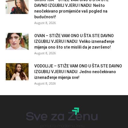
DAVNO IZGUBILI VJERU I NADU: Nešto
neočekivano promijeniće vaš pogled na
budućnost!
August 8, 2026
OVAN – STIŽE VAM ONO U ŠTA STE DAVNO
IZGUBILI VJERU I NADU: Veliko iznenađenje
mijenja ono što ste mislili da je završeno!
August 8, 2026
VODOLIJE – STIŽE VAM ONO U ŠTA STE DAVNO
IZGUBILI VJERU I NADU: Jedno neočekivano
iznenađenje mijenja sve!
August 8, 2026