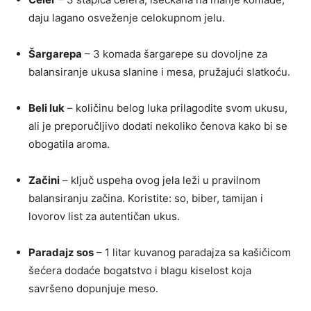
daju lagano osveženje celokupnom jelu.
Šargarepa
– 3 komada šargarepe su dovoljne za
balansiranje ukusa slanine i mesa, pružajući slatkoću.
Beli luk
– količinu belog luka prilagodite svom ukusu,
ali je preporučljivo dodati nekoliko čenova kako bi se
obogatila aroma.
Začini
– ključ uspeha ovog jela leži u pravilnom
balansiranju začina. Koristite: so, biber, tamijan i
lovorov list za autentičan ukus.
Paradajz sos
– 1 litar kuvanog paradajza sa kašičicom
šećera dodaće bogatstvo i blagu kiselost koja
savršeno dopunjuje meso.