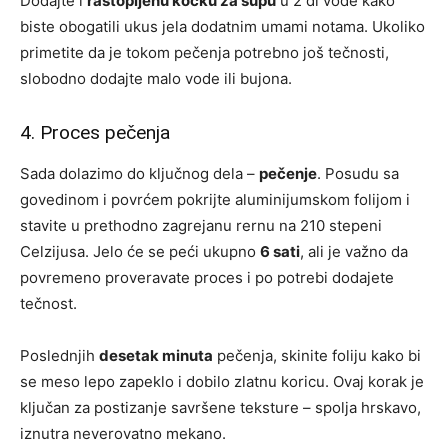
Dodajte i
rastopljenu kocku za supu
u 2 dl vode kako
biste obogatili ukus jela dodatnim umami notama. Ukoliko
primetite da je tokom pečenja potrebno još tečnosti,
slobodno dodajte malo vode ili bujona.
4. Proces pečenja
Sada dolazimo do ključnog dela –
pečenje
. Posudu sa
govedinom i povrćem pokrijte aluminijumskom folijom i
stavite u prethodno zagrejanu rernu na 210 stepeni
Celzijusa. Jelo će se peći ukupno
6 sati
, ali je važno da
povremeno proveravate proces i po potrebi dodajete
tečnost.
Poslednjih
desetak minuta
pečenja, skinite foliju kako bi
se meso lepo zapeklo i dobilo zlatnu koricu. Ovaj korak je
ključan za postizanje savršene teksture – spolja hrskavo,
iznutra neverovatno mekano.