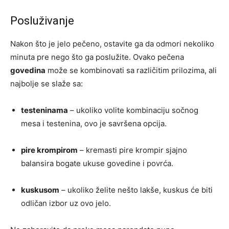
Posluživanje
Nakon što je jelo pečeno, ostavite ga da odmori nekoliko
minuta pre nego što ga poslužite. Ovako pečena
govedina
može se kombinovati sa različitim prilozima, ali
najbolje se slaže sa:
testeninama
– ukoliko volite kombinaciju sočnog
mesa i testenina, ovo je savršena opcija.
pire krompirom
– kremasti pire krompir sjajno
balansira bogate ukuse govedine i povrća.
kuskusom
– ukoliko želite nešto lakše, kuskus će biti
odličan izbor uz ovo jelo.