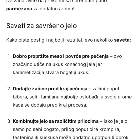
Ne zaboravite da preko mesa narendate puno
parmezana
za dodatnu aromu!
Saveti za savršeno jelo
Kako biste postigli najbolji rezultat, evo nekoliko
saveta
:
Dobro propržite meso i povrće pre pečenja
– ovo
značajno utiče na ukus konačnog jela jer
karamelizacija stvara bogatiji ukus.
Dodajte začine pred kraj pečenja
– začini poput
bibera, soli i tamijana najbolje oslobađaju svoje arome
kada se dodaju pred kraj procesa.
Kombinujte jelo sa različitim prilozima
– iako je jelo
samo po sebi bogato, prilog poput pire krompira,
testenina ili kuskusa može dodatno upotpuniti obrok.