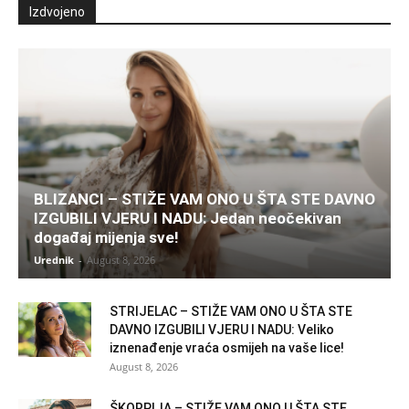
Izdvojeno
BLIZANCI – STIŽE VAM ONO U ŠTA STE DAVNO
IZGUBILI VJERU I NADU: Jedan neočekivan
događaj mijenja sve!
Urednik
-
August 8, 2026
STRIJELAC – STIŽE VAM ONO U ŠTA STE
DAVNO IZGUBILI VJERU I NADU: Veliko
iznenađenje vraća osmijeh na vaše lice!
August 8, 2026
ŠKORPIJA – STIŽE VAM ONO U ŠTA STE