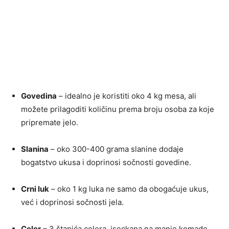
Govedina
– idealno je koristiti oko 4 kg mesa, ali
možete prilagoditi količinu prema broju osoba za koje
pripremate jelo.
Slanina
– oko 300-400 grama slanine dodaje
bogatstvo ukusa i doprinosi sočnosti govedine.
Crni luk
– oko 1 kg luka ne samo da obogaćuje ukus,
već i doprinosi sočnosti jela.
Celer
– 3 štapića celera, iseckana na manje komade,