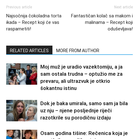
Previous article
Next article
Najsočnija čokoladna torta
Fantastičan kolač sa makom i
ikada – Recept koji će vas
malinama – Recept koji
raspametiti!
oduševljava!
RELATED ARTICLES
MORE FROM AUTHOR
Moj muž je uradio vazektomiju, a ja
sam ostala trudna – optužio me za
prevaru, ali ultrazvuk je otkrio
šokantnu istinu
Dok je baka umirala, samo sam ja bila
uz nju – njene posljednje riječi
razotkrile su porodičnu izdaju
Osam godina tišine: Rečenica koja je