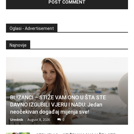
Oglasi - Advertisement
Najnovije
BLIZANCI – STIŽE VAM ONO U ŠTA STE
DAVNO IZGUBILI VJERU I NADU: Jedan
neočekivan događaj mijenja sve!
Urednik
-
August 8, 2026
0