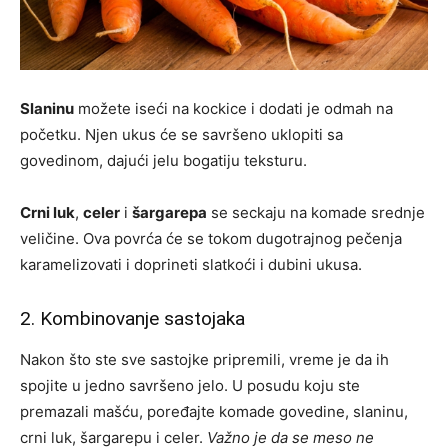
Slaninu
možete iseći na kockice i dodati je odmah na
početku. Njen ukus će se savršeno uklopiti sa
govedinom, dajući jelu bogatiju teksturu.
Crni luk
,
celer
i
šargarepa
se seckaju na komade srednje
veličine. Ova povrća će se tokom dugotrajnog pečenja
karamelizovati i doprineti slatkoći i dubini ukusa.
2. Kombinovanje sastojaka
Nakon što ste sve sastojke pripremili, vreme je da ih
spojite u jedno savršeno jelo. U posudu koju ste
premazali mašću, poređajte komade govedine, slaninu,
crni luk, šargarepu i celer.
Važno je da se meso ne