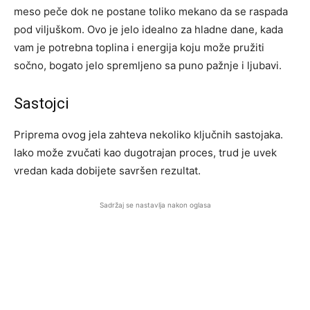
meso peče dok ne postane toliko mekano da se raspada
pod viljuškom. Ovo je jelo idealno za hladne dane, kada
vam je potrebna toplina i energija koju može pružiti
sočno, bogato jelo spremljeno sa puno pažnje i ljubavi.
Sastojci
Priprema ovog jela zahteva nekoliko ključnih sastojaka.
Iako može zvučati kao dugotrajan proces, trud je uvek
vredan kada dobijete savršen rezultat.
Sadržaj se nastavlja nakon oglasa