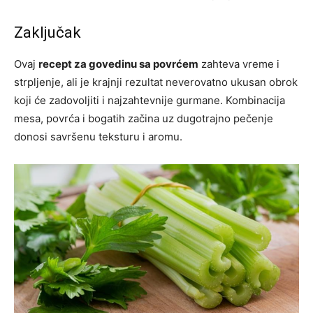
Zaključak
Ovaj
recept za govedinu sa povrćem
zahteva vreme i
strpljenje, ali je krajnji rezultat neverovatno ukusan obrok
koji će zadovoljiti i najzahtevnije gurmane. Kombinacija
mesa, povrća i bogatih začina uz dugotrajno pečenje
donosi savršenu teksturu i aromu.