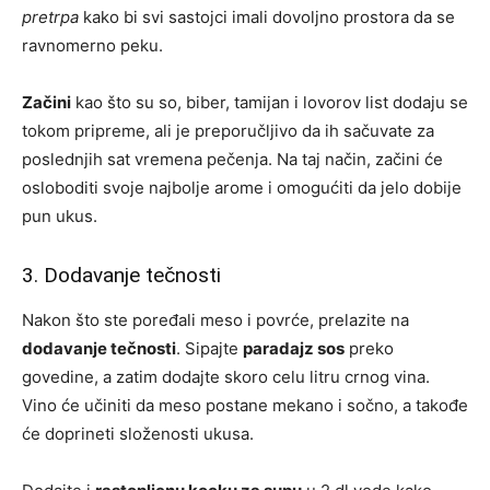
pretrpa
kako bi svi sastojci imali dovoljno prostora da se
ravnomerno peku.
Začini
kao što su so, biber, tamijan i lovorov list dodaju se
tokom pripreme, ali je preporučljivo da ih sačuvate za
poslednjih sat vremena pečenja. Na taj način, začini će
osloboditi svoje najbolje arome i omogućiti da jelo dobije
pun ukus.
3. Dodavanje tečnosti
Nakon što ste poređali meso i povrće, prelazite na
dodavanje tečnosti
. Sipajte
paradajz sos
preko
govedine, a zatim dodajte skoro celu litru crnog vina.
Vino će učiniti da meso postane mekano i sočno, a takođe
će doprineti složenosti ukusa.