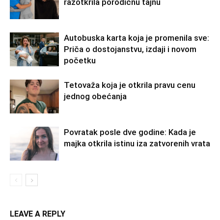
razotkrila porodičnu tajnu
Autobuska karta koja je promenila sve:
Priča o dostojanstvu, izdaji i novom
početku
Tetovaža koja je otkrila pravu cenu
jednog obećanja
Povratak posle dve godine: Kada je
majka otkrila istinu iza zatvorenih vrata
LEAVE A REPLY