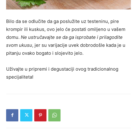
Bilo da se odlučite da ga poslužite uz testeninu, pire
krompir ili kuskus, ovo jelo će postati omiljeno u vašem
domu.
Ne ustručavajte se da ga isprobate i prilagodite
svom ukusu
, jer su varijacije uvek dobrodošle kada je u
pitanju ovako bogato i slojevito jelo.
Uživajte u pripremi i degustaciji ovog tradicionalnog
specijaliteta!