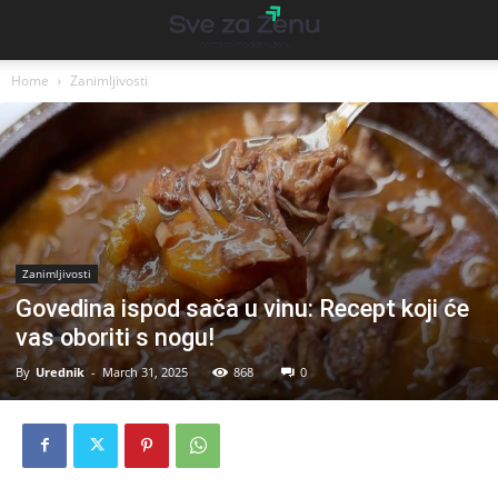
Home
Zanimljivosti
Zanimljivosti
Govedina ispod sača u vinu: Recept koji će
vas oboriti s nogu!
By
Urednik
-
March 31, 2025
868
0