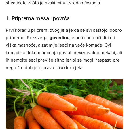
shvatićete zašto je svaki minut vredan čekanja.
1. Priprema mesa i povrća
Prvi korak u pripremi ovog jela je da se svi sastojci dobro
pripreme. Pre svega,
govedinu
je potrebno očistiti od
viška masnoće, a zatim je iseći na veće komade. Ovi
komadi će tokom pečenja postati neverovatno mekani, ali
ih nemojte seći previše sitno jer bi se mogli raspasti pre
nego što dobijete pravu strukturu jela.