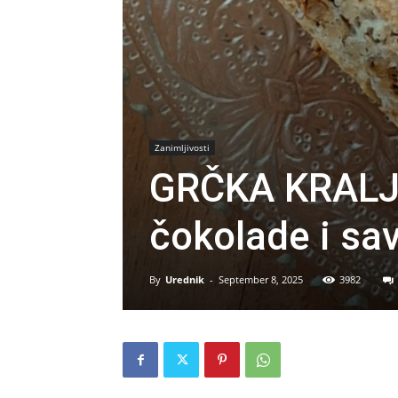
Zanimljivosti
GRČKA KRALJIC
čokolade i sa
By
Urednik
-
September 8, 2025
3982