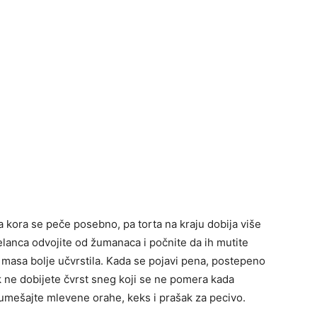
ka kora se peče posebno, pa torta na kraju dobija više
Belanca odvojite od žumanaca i počnite da ih mutite
 masa bolje učvrstila. Kada se pojavi pena, postepeno
k ne dobijete čvrst sneg koji se ne pomera kada
umešajte mlevene orahe, keks i prašak za pecivo.