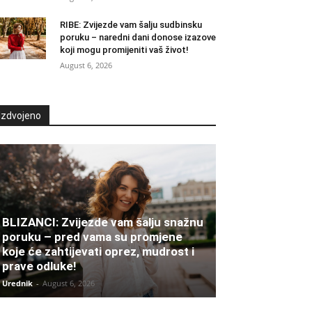
RIBE: Zvijezde vam šalju sudbinsku
poruku – naredni dani donose izazove
koji mogu promijeniti vaš život!
August 6, 2026
Izdvojeno
BLIZANCI: Zvijezde vam šalju snažnu
poruku – pred vama su promjene
koje će zahtijevati oprez, mudrost i
prave odluke!
Urednik
-
August 6, 2026