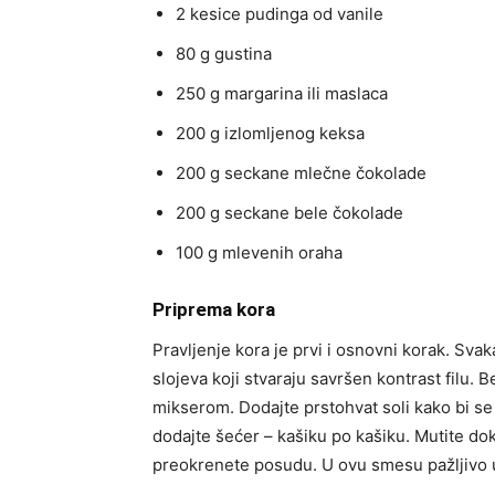
2 kesice pudinga od vanile
80 g gustina
250 g margarina ili maslaca
200 g izlomljenog keksa
200 g seckane mlečne čokolade
200 g seckane bele čokolade
100 g mlevenih oraha
Priprema kora
Pravljenje kora je prvi i osnovni korak. Sva
slojeva koji stvaraju savršen kontrast filu. 
mikserom. Dodajte prstohvat soli kako bi se
dodajte šećer – kašiku po kašiku. Mutite do
preokrenete posudu. U ovu smesu pažljivo 