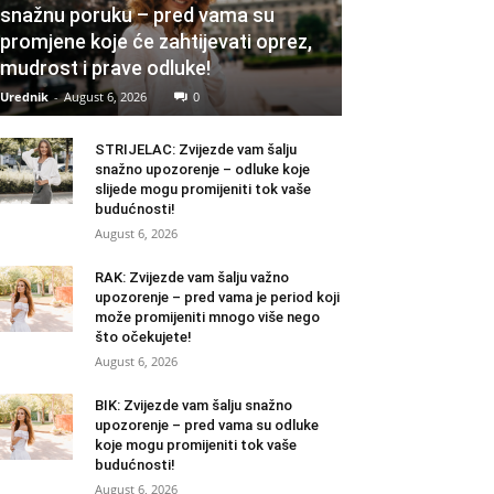
snažnu poruku – pred vama su
promjene koje će zahtijevati oprez,
mudrost i prave odluke!
Urednik
-
August 6, 2026
0
STRIJELAC: Zvijezde vam šalju
snažno upozorenje – odluke koje
slijede mogu promijeniti tok vaše
budućnosti!
August 6, 2026
RAK: Zvijezde vam šalju važno
upozorenje – pred vama je period koji
može promijeniti mnogo više nego
što očekujete!
August 6, 2026
BIK: Zvijezde vam šalju snažno
upozorenje – pred vama su odluke
koje mogu promijeniti tok vaše
budućnosti!
August 6, 2026