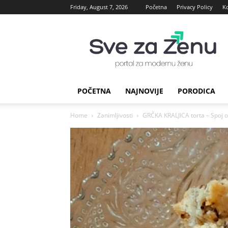
Friday, August 7, 2026
Početna
Privacy Policy
K
sve
za
Zenu
POČETNA
NAJNOVIJE
PORODICA
Home
Zanimljivosti
GRČKA KRALJICA torta – Spoj o