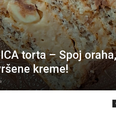
A torta – Spoj oraha
vršene kreme!
0