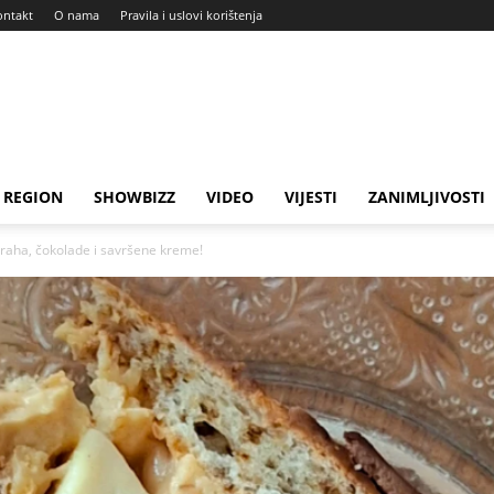
ontakt
O nama
Pravila i uslovi korištenja
REGION
SHOWBIZZ
VIDEO
VIJESTI
ZANIMLJIVOSTI
raha, čokolade i savršene kreme!