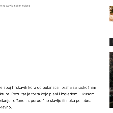
se nastavlja nakon oglasa
uje spoj hrskavih kora od belanaca i oraha sa raskošnim
ture. Rezultat je torta koja pleni i izgledom i ukusom.
 pitanju rođendan, porodično slavlje ili neka posebna
oravno.