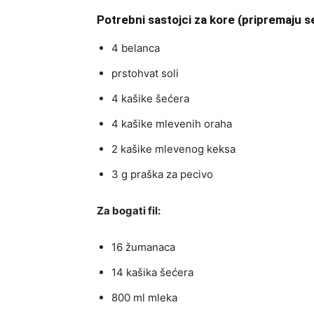
Potrebni sastojci za kore (pripremaju se
4 belanca
prstohvat soli
4 kašike šećera
4 kašike mlevenih oraha
2 kašike mlevenog keksa
3 g praška za pecivo
Za bogati fil:
16 žumanaca
14 kašika šećera
800 ml mleka