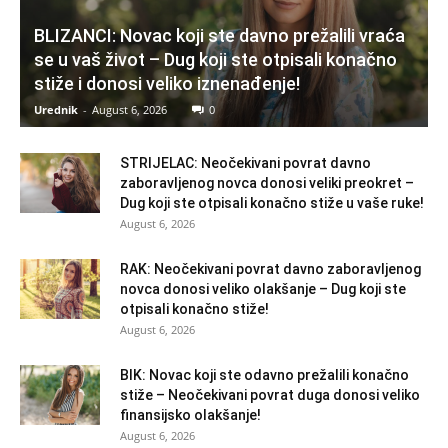
BLIZANCI: Novac koji ste davno prežalili vraća
se u vaš život – Dug koji ste otpisali konačno
stiže i donosi veliko iznenađenje!
Urednik
-
August 6, 2026
0
STRIJELAC: Neočekivani povrat davno
zaboravljenog novca donosi veliki preokret –
Dug koji ste otpisali konačno stiže u vaše ruke!
August 6, 2026
RAK: Neočekivani povrat davno zaboravljenog
novca donosi veliko olakšanje – Dug koji ste
otpisali konačno stiže!
August 6, 2026
BIK: Novac koji ste odavno prežalili konačno
stiže – Neočekivani povrat duga donosi veliko
finansijsko olakšanje!
August 6, 2026