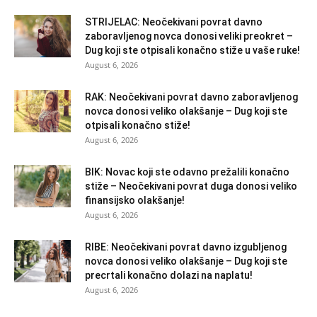
STRIJELAC: Neočekivani povrat davno
zaboravljenog novca donosi veliki preokret –
Dug koji ste otpisali konačno stiže u vaše ruke!
August 6, 2026
RAK: Neočekivani povrat davno zaboravljenog
novca donosi veliko olakšanje – Dug koji ste
otpisali konačno stiže!
August 6, 2026
BIK: Novac koji ste odavno prežalili konačno
stiže – Neočekivani povrat duga donosi veliko
finansijsko olakšanje!
August 6, 2026
RIBE: Neočekivani povrat davno izgubljenog
novca donosi veliko olakšanje – Dug koji ste
precrtali konačno dolazi na naplatu!
August 6, 2026