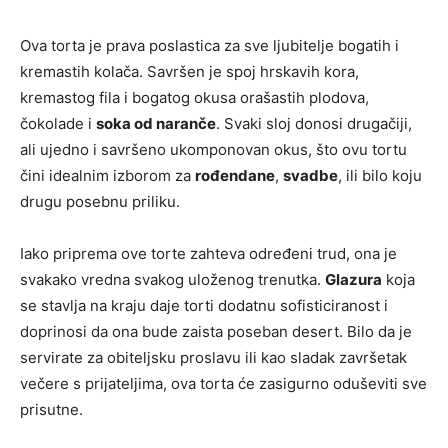
Ova torta je prava poslastica za sve ljubitelje bogatih i
kremastih kolača. Savršen je spoj hrskavih kora,
kremastog fila i bogatog okusa orašastih plodova,
čokolade i
soka od naranče
. Svaki sloj donosi drugačiji,
ali ujedno i savršeno ukomponovan okus, što ovu tortu
čini idealnim izborom za
rođendane
,
svadbe
, ili bilo koju
drugu posebnu priliku.
Iako priprema ove torte zahteva određeni trud, ona je
svakako vredna svakog uloženog trenutka.
Glazura
koja
se stavlja na kraju daje torti dodatnu sofisticiranost i
doprinosi da ona bude zaista poseban desert. Bilo da je
servirate za obiteljsku proslavu ili kao sladak završetak
večere s prijateljima, ova torta će zasigurno oduševiti sve
prisutne.