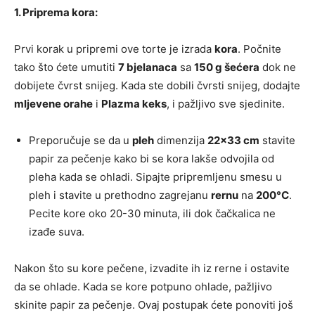
1. Priprema kora:
Prvi korak u pripremi ove torte je izrada
kora
. Počnite
tako što ćete umutiti
7 bjelanaca
sa
150 g šećera
dok ne
dobijete čvrst snijeg. Kada ste dobili čvrsti snijeg, dodajte
mljevene orahe
i
Plazma keks
, i pažljivo sve sjedinite.
Preporučuje se da u
pleh
dimenzija
22×33 cm
stavite
papir za pečenje kako bi se kora lakše odvojila od
pleha kada se ohladi. Sipajte pripremljenu smesu u
pleh i stavite u prethodno zagrejanu
rernu
na
200°C
.
Pecite kore oko 20-30 minuta, ili dok čačkalica ne
izađe suva.
Nakon što su kore pečene, izvadite ih iz rerne i ostavite
da se ohlade. Kada se kore potpuno ohlade, pažljivo
skinite papir za pečenje. Ovaj postupak ćete ponoviti još