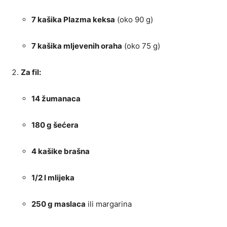
7 kašika Plazma keksa
(oko 90 g)
7 kašika mljevenih oraha
(oko 75 g)
Za fil:
14 žumanaca
180 g šećera
4 kašike brašna
1/2 l mlijeka
250 g maslaca
ili margarina