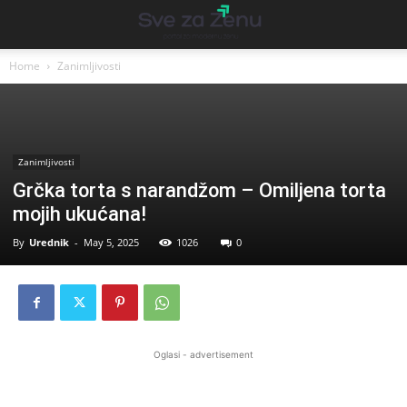
Home
Zanimljivosti
Zanimljivosti
Grčka torta s narandžom – Omiljena torta
mojih ukućana!
By
Urednik
-
May 5, 2025
1026
0
Oglasi - advertisement