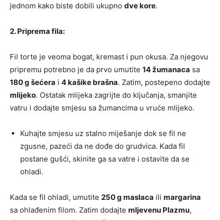
jednom kako biste dobili ukupno
dve kore
.
2. Priprema fila:
Fil torte je veoma bogat, kremast i pun okusa. Za njegovu
pripremu potrebno je da prvo umutite
14 žumanaca
sa
180 g šećera
i
4 kašike brašna
. Zatim, postepeno dodajte
mlijeko
. Ostatak mlijeka zagrijte do ključanja, smanjite
vatru i dodajte smjesu sa žumancima u vruće mlijeko.
Kuhajte smjesu uz stalno miješanje dok se fil ne
zgusne, pazeći da ne dođe do grudvica. Kada fil
postane gušći, skinite ga sa vatre i ostavite da se
ohladi.
Kada se fil ohladi, umutite
250 g maslaca
ili
margarina
sa ohlađenim filom. Zatim dodajte
mljevenu Plazmu
,