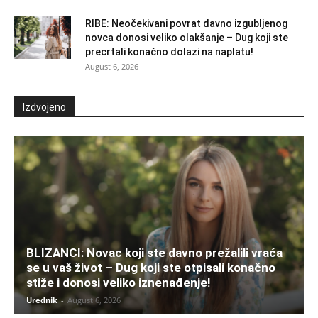
RIBE: Neočekivani povrat davno izgubljenog
novca donosi veliko olakšanje – Dug koji ste
precrtali konačno dolazi na naplatu!
August 6, 2026
Izdvojeno
BLIZANCI: Novac koji ste davno prežalili vraća
se u vaš život – Dug koji ste otpisali konačno
stiže i donosi veliko iznenađenje!
Urednik
-
August 6, 2026