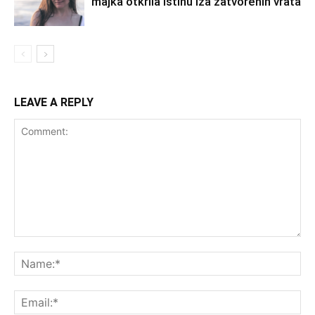
majka otkrila istinu iza zatvorenih vrata
LEAVE A REPLY