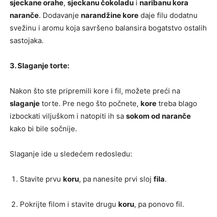
sjeckane orahe
,
sjeckanu čokoladu
i
naribanu kora
naranče
. Dodavanje
narandžine kore
daje filu dodatnu
svežinu i aromu koja savršeno balansira bogatstvo ostalih
sastojaka.
3. Slaganje torte:
Nakon što ste pripremili kore i fil, možete preći na
slaganje
torte. Pre nego što počnete,
kore
treba blago
izbockati viljuškom i natopiti ih sa
sokom od naranče
kako bi bile sočnije.
Slaganje ide u sledećem redosledu:
Stavite prvu
koru
, pa nanesite prvi sloj
fila
.
Pokrijte filom i stavite drugu
koru
, pa ponovo fil.