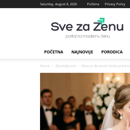
Saturday, August 8, 2026
Početna
Privacy Policy
sve
za
Zenu
POČETNA
NAJNOVIJE
PORODICA
Home
Zanimljivosti
Hteo je da ponizi bivšu pred svi