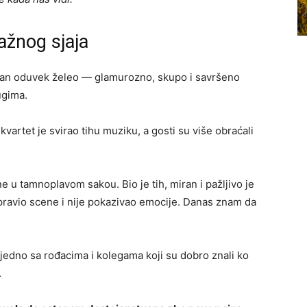
ažnog sjaja
than oduvek želeo — glamurozno, skupo i savršeno
ugima.
vartet je svirao tihu muziku, a gosti su više obraćali
u tamnoplavom sakou. Bio je tih, miran i pažljivo je
 pravio scene i nije pokazivao emocije. Danas znam da
jedno sa rođacima i kolegama koji su dobro znali ko
.