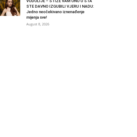
VODOLIJE – STIŽE VAM ONO U ŠTA
STE DAVNO IZGUBILI VJERU I NADU:
Jedno neočekivano iznenađenje
mijenja sve!
August 8, 2026