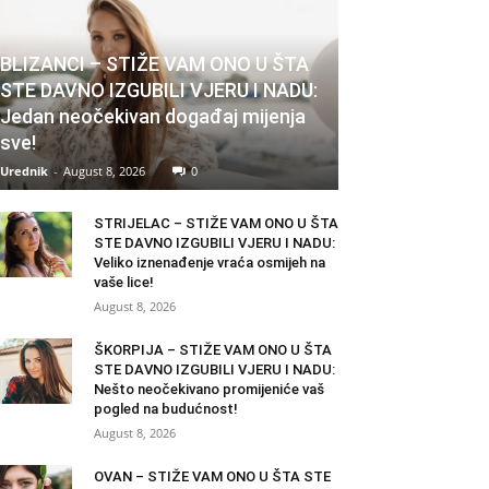
BLIZANCI – STIŽE VAM ONO U ŠTA
STE DAVNO IZGUBILI VJERU I NADU:
Jedan neočekivan događaj mijenja
sve!
Urednik
-
August 8, 2026
0
STRIJELAC – STIŽE VAM ONO U ŠTA
STE DAVNO IZGUBILI VJERU I NADU:
Veliko iznenađenje vraća osmijeh na
vaše lice!
August 8, 2026
ŠKORPIJA – STIŽE VAM ONO U ŠTA
STE DAVNO IZGUBILI VJERU I NADU:
Nešto neočekivano promijeniće vaš
pogled na budućnost!
August 8, 2026
OVAN – STIŽE VAM ONO U ŠTA STE