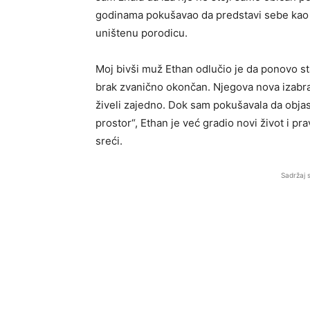
godinama pokušavao da predstavi sebe kao žr
uništenu porodicu.
Moj bivši muž Ethan odlučio je da ponovo st
brak zvanično okončan. Njegova nova izabra
živeli zajedno. Dok sam pokušavala da obja
prostor“, Ethan je već gradio novi život i pr
sreći.
Sadržaj 