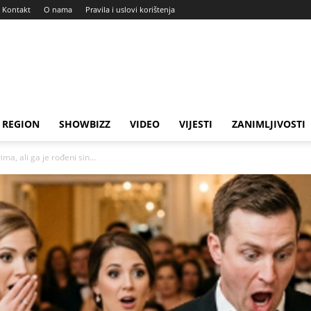
Kontakt
O nama
Pravila i uslovi korištenja
REGION
SHOWBIZZ
VIDEO
VIJESTI
ZANIMLJIVOSTI
ma, ali ga je rođeni sin...