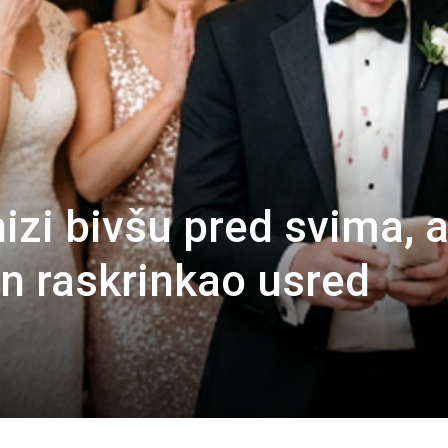
izi bivšu pred svima, a
in raskrinkao usred