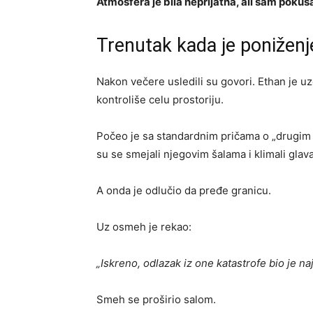
Atmosfera je bila neprijatna, ali sam pok
Trenutak kada je poniženj
Nakon večere usledili su govori. Ethan je 
kontroliše celu prostoriju.
Počeo je sa standardnim pričama o „drugim š
su se smejali njegovim šalama i klimali glav
A onda je odlučio da pređe granicu.
Uz osmeh je rekao:
„Iskreno, odlazak iz one katastrofe bio je na
Smeh se proširio salom.