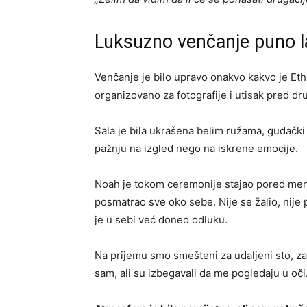
Luksuzno venčanje puno l
Venčanje je bilo upravo onakvo kakvo je E
organizovano za fotografije i utisak pred dr
Sala je bila ukrašena belim ružama, gudački k
pažnju na izgled nego na iskrene emocije.
Noah je tokom ceremonije stajao pored mene 
posmatrao sve oko sebe. Nije se žalio, nije
je u sebi već doneo odluku.
Na prijemu smo smešteni za udaljeni sto, za
sam, ali su izbegavali da me pogledaju u oči