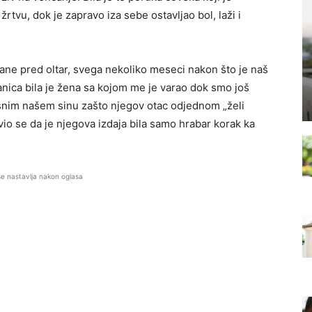
tvu, dok je zapravo iza sebe ostavljao bol, laži i
ane pred oltar, svega nekoliko meseci nakon što je naš
nica bila je žena sa kojom me je varao dok smo još
snim našem sinu zašto njegov otac odjednom „želi
avio se da je njegova izdaja bila samo hrabar korak ka
se nastavlja nakon oglasa