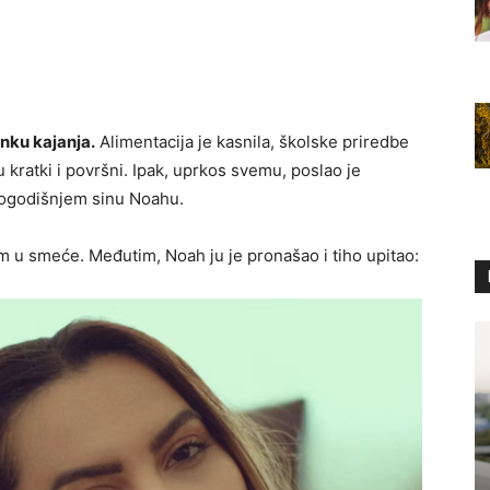
unku kajanja.
Alimentacija je kasnila, školske priredbe
 kratki i površni. Ipak, uprkos svemu, poslao je
togodišnjem sinu Noahu.
im u smeće. Međutim, Noah ju je pronašao i tiho upitao: