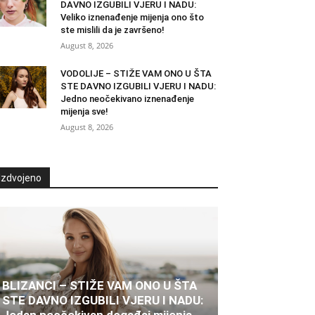
DAVNO IZGUBILI VJERU I NADU:
Veliko iznenađenje mijenja ono što
ste mislili da je završeno!
August 8, 2026
VODOLIJE – STIŽE VAM ONO U ŠTA
STE DAVNO IZGUBILI VJERU I NADU:
Jedno neočekivano iznenađenje
mijenja sve!
August 8, 2026
Izdvojeno
BLIZANCI – STIŽE VAM ONO U ŠTA
STE DAVNO IZGUBILI VJERU I NADU:
Jedan neočekivan događaj mijenja