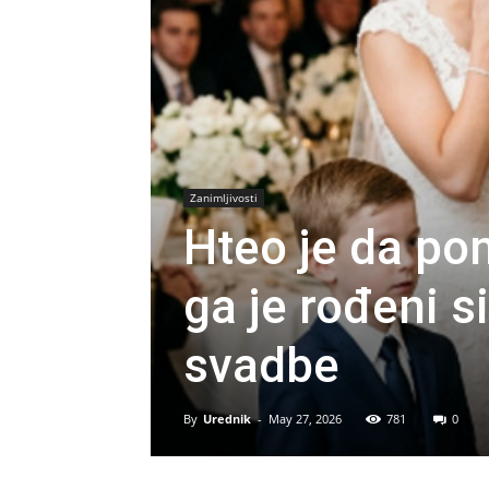
Zanimljivosti
Hteo je da pon
ga je rođeni s
svadbe
By
Urednik
-
May 27, 2026
781
0