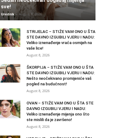
sve!
Urednik
-
August 8, 2026
STRIJELAC – STIŽE VAM ONO U ŠTA
STE DAVNO IZGUBILI VJERU I NADU:
Veliko iznenađenje vraća osmijeh na
vaše lice!
August 8, 2026
ŠKORPIJA – STIŽE VAM ONO U ŠTA
STE DAVNO IZGUBILI VJERU I NADU:
Nešto neočekivano promijeniće vaš
pogled na budućnost!
August 8, 2026
OVAN – STIŽE VAM ONO U ŠTA STE
DAVNO IZGUBILI VJERU I NADU:
Veliko iznenađenje mijenja ono što
ste mislili da je završeno!
August 8, 2026