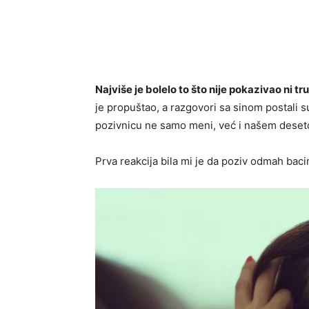
Najviše je bolelo to što nije pokazivao ni tr
je propuštao, a razgovori sa sinom postali su
pozivnicu ne samo meni, već i našem dese
Prva reakcija bila mi je da poziv odmah bac