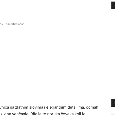
asi - advertisement
vnica sa zlatnim slovima i elegantnim detaljima, odmah
ziv na venčanje. Bila je to poruka čoveka koji je