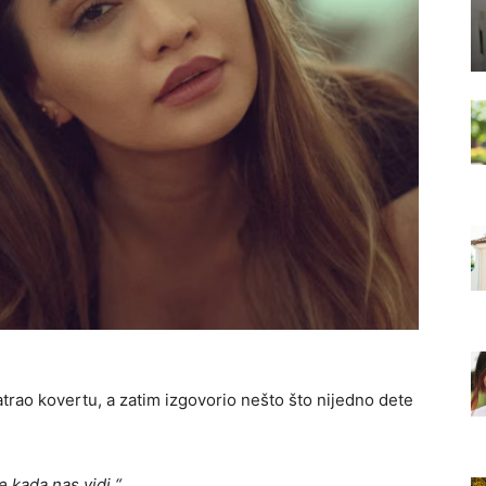
rao kovertu, a zatim izgovorio nešto što nijedno dete
e kada nas vidi.“