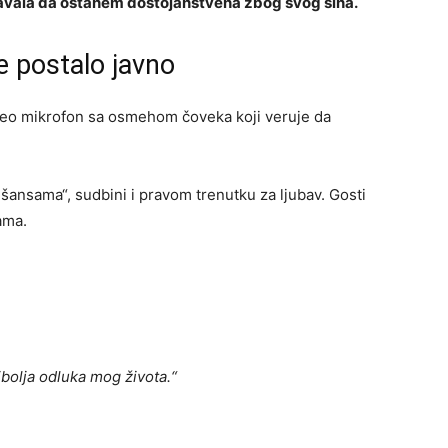
ušavala da ostanem dostojanstvena zbog svog sina.
e postalo javno
uzeo mikrofon sa osmehom čoveka koji veruje da
ansama“, sudbini i pravom trenutku za ljubav. Gosti
ama.
jbolja odluka mog života.“