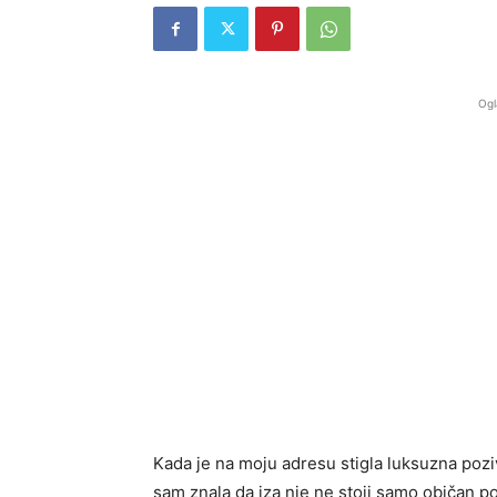
Ogl
Kada je na moju adresu stigla luksuzna pozi
sam znala da iza nje ne stoji samo običan po