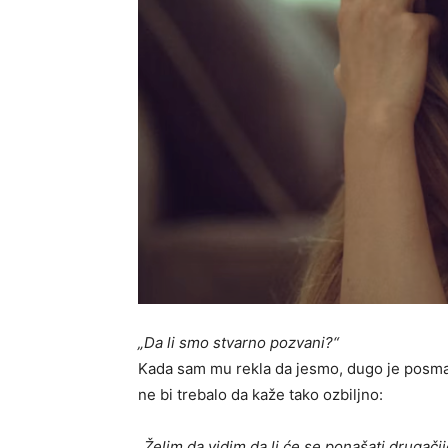
„Da li smo stvarno pozvani?“
Kada sam mu rekla da jesmo, dugo je posmat
ne bi trebalo da kaže tako ozbiljno:
„Želim da vidim da li će se ponašati drugačij