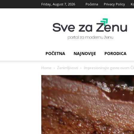
Friday, August 7, 2026
Početna
Privacy Policy
K
sve
za
Zenu
POČETNA
NAJNOVIJE
PORODICA
Home
Zanimljivosti
Impresionirajte goste ovom