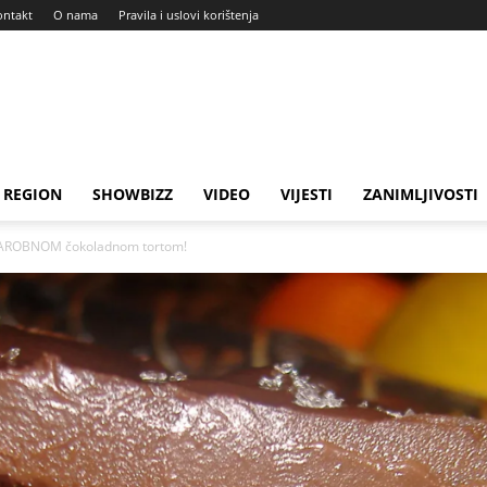
ontakt
O nama
Pravila i uslovi korištenja
REGION
SHOWBIZZ
VIDEO
VIJESTI
ZANIMLJIVOSTI
 ČAROBNOM čokoladnom tortom!