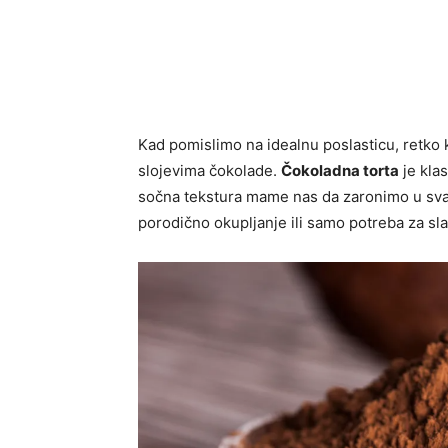
Kad pomislimo na idealnu poslasticu, retko 
slojevima čokolade.
Čokoladna torta
je klas
sočna tekstura mame nas da zaronimo u svaki
porodično okupljanje ili samo potreba za sla