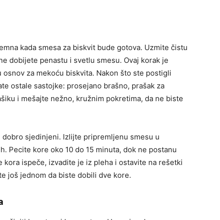
premna kada smesa za biskvit bude gotova. Uzmite čistu
ne dobijete penastu i svetlu smesu. Ovaj korak je
u osnov za mekoću biskvita. Nakon što ste postigli
ate ostale sastojke: prosejano brašno, prašak za
kašiku i mešajte nežno, kružnim pokretima, da ne biste
i dobro sjedinjeni. Izlijte pripremljenu smesu u
. Pecite kore oko 10 do 15 minuta, dok ne postanu
kora ispeče, izvadite je iz pleha i ostavite na rešetki
e još jednom da biste dobili dve kore.
a