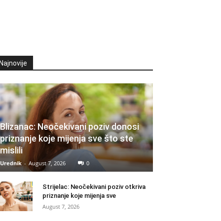
Najnovije
Blizanac: Neočekivani poziv donosi
priznanje koje mijenja sve što ste
mislili
Urednik
-
August 7, 2026
0
Strijelac: Neočekivani poziv otkriva
priznanje koje mijenja sve
August 7, 2026