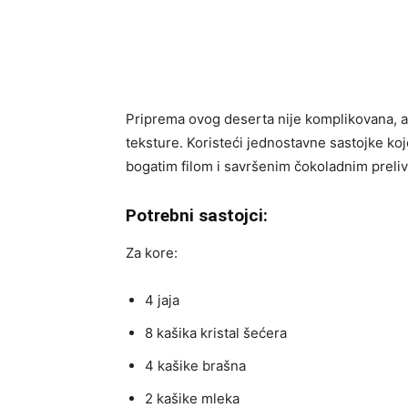
Priprema ovog deserta nije komplikovana, a 
teksture. Koristeći jednostavne sastojke koj
bogatim filom i savršenim čokoladnim preliv
Potrebni sastojci:
Za kore:
4 jaja
8 kašika kristal šećera
4 kašike brašna
2 kašike mleka