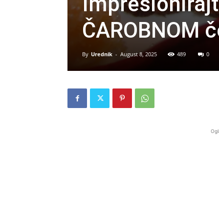
Impresioniraj
ČAROBNOM čo
By
Urednik
-
August 8, 2025
489
0
Ogl