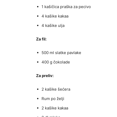
1 kašičica praška za pecivo
4 kašike kakaa
4 kašike ulja
Za fil:
500 ml slatke pavlake
400 g čokolade
Za preliv:
2 kašike šećera
Rum po želji
2 kašike kakaa