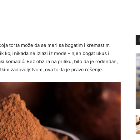
koja torta može da se meri sa bogatim i kremastim
ik koji nikada ne izlazi iz mode – njen bogat ukus i
 komadić. Bez obzira na priliku, bilo da je rođendan,
tkim zadovoljstvom, ova torta je pravo rešenje.