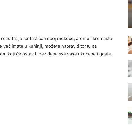
rezultat je fantastičan spoj mekoće, arome i kremaste
e već imate u kuhinji, možete napraviti tortu sa
om koji će ostaviti bez daha sve vaše ukućane i goste.