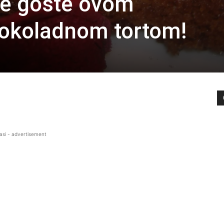
te goste ovom
koladnom tortom!
asi - advertisement