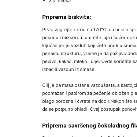
2 dl mleka
Priprema biskvita:
Prvo, zagrejte rernu na 170°C, da bi bila s
posudu i mikserom umutite jaja i šećer dok 
ključan jer je vazduh koji ćete uneti u smes
penastu strukturu, vreme je da pažljivo dod
pecivo, kakao, mleko i ulje. Ovde koristite 
izbacili vazduh iz smese.
Cilj je da masa ostane vazdušasta, a sastojc
podmazan i papirom za pečenje obložen pleh
blago porozne i čvrste na dodir.Nakon što se 
da se potpuno ohladi. Ovaj postupak ponovit
Priprema savršenog čokoladnog fil