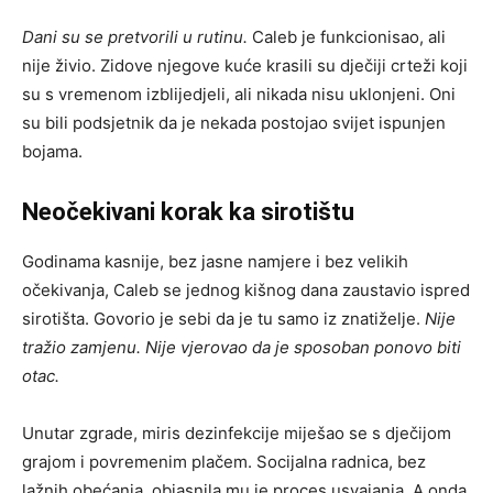
Dani su se pretvorili u rutinu.
Caleb je funkcionisao, ali
nije živio. Zidove njegove kuće krasili su dječiji crteži koji
su s vremenom izblijedjeli, ali nikada nisu uklonjeni. Oni
su bili podsjetnik da je nekada postojao svijet ispunjen
bojama.
Neočekivani korak ka sirotištu
Godinama kasnije, bez jasne namjere i bez velikih
očekivanja, Caleb se jednog kišnog dana zaustavio ispred
sirotišta. Govorio je sebi da je tu samo iz znatiželje.
Nije
tražio zamjenu. Nije vjerovao da je sposoban ponovo biti
otac.
Unutar zgrade, miris dezinfekcije miješao se s dječijom
grajom i povremenim plačem. Socijalna radnica, bez
lažnih obećanja, objasnila mu je proces usvajanja. A onda