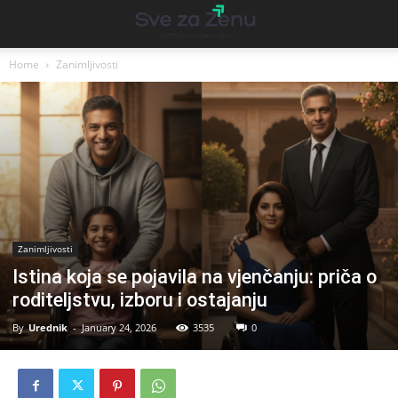
Home
Zanimljivosti
Zanimljivosti
Istina koja se pojavila na vjenčanju: priča o
roditeljstvu, izboru i ostajanju
By
Urednik
-
January 24, 2026
3535
0