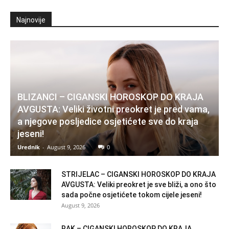
Najnovije
BLIZANCI – CIGANSKI HOROSKOP DO KRAJA
AVGUSTA: Veliki životni preokret je pred vama,
a njegove posljedice osjetićete sve do kraja
jeseni!
Urednik
-
August 9, 2026
0
STRIJELAC – CIGANSKI HOROSKOP DO KRAJA
AVGUSTA: Veliki preokret je sve bliži, a ono što
sada počne osjetićete tokom cijele jeseni!
August 9, 2026
RAK – CIGANSKI HOROSKOP DO KRAJA