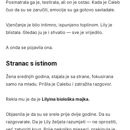
Posmatrala ga je, testirala, ali on je ostao. Kada je Caleb
čuo da su se zaručili, emocije su ga gotovo savladale.
Vjenčanje je bilo intimno, ispunjeno toplinom. Lily je
blistala. Gledao ju je i shvatio — sve je vrijedilo.
A onda se pojavila ona.
Stranac s istinom
Žena srednjih godina, stajala je sa strane, fokusirana
samo na mladu. Prišla je Calebu i zatražila razgovor.
Rekla mu je da je
Lilyina biološka majka.
Objasnila je da su se srele prije dvije godine. Da su
razgovarale. Da je Lily željela razumjeti — ne oprostiti,
već zatvoriti krug. Prije nekoliko mjeseci, prekinula je