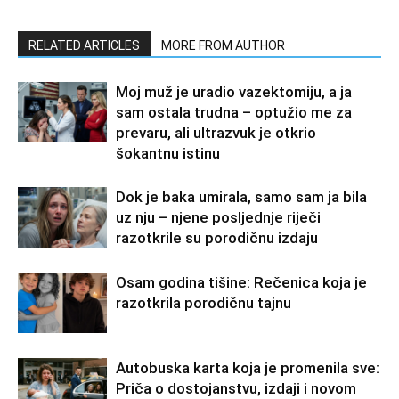
RELATED ARTICLES
MORE FROM AUTHOR
Moj muž je uradio vazektomiju, a ja
sam ostala trudna – optužio me za
prevaru, ali ultrazvuk je otkrio
šokantnu istinu
Dok je baka umirala, samo sam ja bila
uz nju – njene posljednje riječi
razotkrile su porodičnu izdaju
Osam godina tišine: Rečenica koja je
razotkrila porodičnu tajnu
Autobuska karta koja je promenila sve:
Priča o dostojanstvu, izdaji i novom