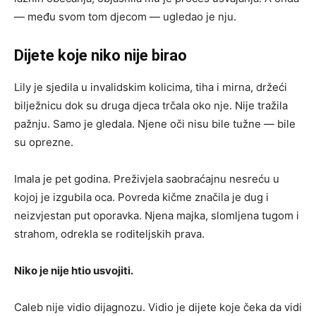
— među svom tom djecom — ugledao je nju.
Dijete koje niko nije birao
Lily je sjedila u invalidskim kolicima, tiha i mirna, držeći
bilježnicu dok su druga djeca trčala oko nje. Nije tražila
pažnju. Samo je gledala. Njene oči nisu bile tužne — bile
su oprezne.
Imala je pet godina. Preživjela saobraćajnu nesreću u
kojoj je izgubila oca. Povreda kičme značila je dug i
neizvjestan put oporavka. Njena majka, slomljena tugom i
strahom, odrekla se roditeljskih prava.
Niko je nije htio usvojiti.
Caleb nije vidio dijagnozu. Vidio je dijete koje čeka da vidi