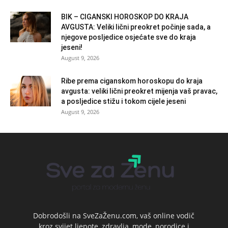
BIK – CIGANSKI HOROSKOP DO KRAJA
AVGUSTA: Veliki lični preokret počinje sada, a
njegove posljedice osjećate sve do kraja
jeseni!
August 9, 2026
Ribe prema ciganskom horoskopu do kraja
avgusta: veliki lični preokret mijenja vaš pravac,
a posljedice stižu i tokom cijele jeseni
August 9, 2026
Dobrodošli na SveZaŽenu.com, vaš online vodič
kroz svijet ljepote, zdravlja, mode, porodice i