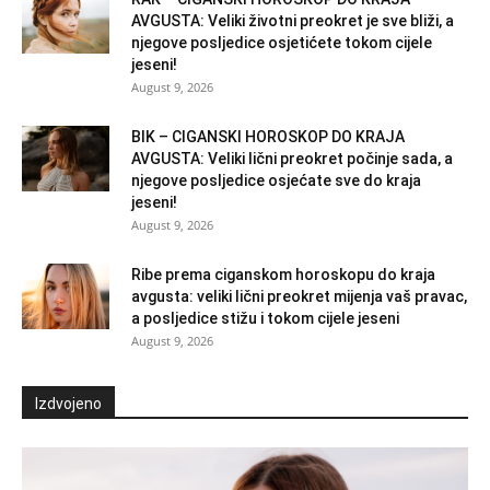
AVGUSTA: Veliki životni preokret je sve bliži, a
njegove posljedice osjetićete tokom cijele
jeseni!
August 9, 2026
BIK – CIGANSKI HOROSKOP DO KRAJA
AVGUSTA: Veliki lični preokret počinje sada, a
njegove posljedice osjećate sve do kraja
jeseni!
August 9, 2026
Ribe prema ciganskom horoskopu do kraja
avgusta: veliki lični preokret mijenja vaš pravac,
a posljedice stižu i tokom cijele jeseni
August 9, 2026
Izdvojeno