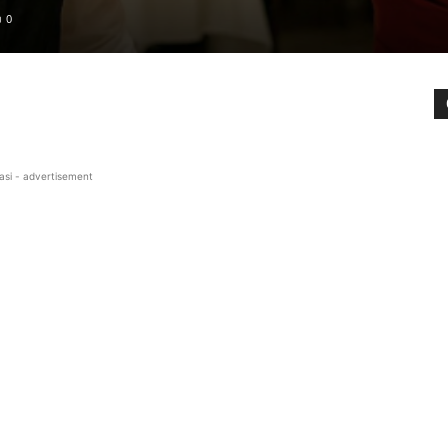
0
asi - advertisement