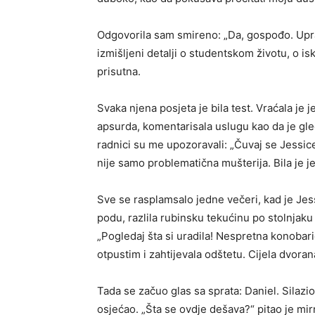
Odgovorila sam smireno: „Da, gospođo. Upr
izmišljeni detalji o studentskom životu, o is
prisutna.
Svaka njena posjeta je bila test. Vraćala je
apsurda, komentarisala uslugu kao da je gled
radnici su me upozoravali: „Čuvaj se Jessic
nije samo problematična mušterija. Bila je 
Sve se rasplamsalo jedne večeri, kad je Je
podu, razlila rubinsku tekućinu po stolnjaku i
„Pogledaj šta si uradila! Nespretna konobaric
otpustim i zahtijevala odštetu. Cijela dvora
Tada se začuo glas sa sprata: Daniel. Silazi
osjećao. „Šta se ovdje dešava?“ pitao je mir