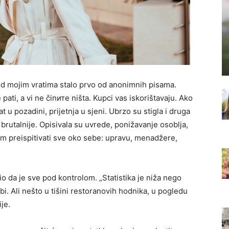
od mojim vratima stalo prvo od anonimnih pisama.
pati, a vi ne činите ništa. Kupci vas iskorištavaju. Ako
t u pozadini, prijetnja u sjeni. Ubrzo su stigla i druga
brutalnije. Opisivala su uvrede, ponižavanje osoblja,
m preispitivati sve oko sebe: upravu, menadžere,
io da je sve pod kontrolom. „Statistika je niža nego
bi. Ali nešto u tišini restoranovih hodnika, u pogledu
je.