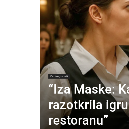
Zanimljivosti
“Iza Maske: 
razotkrila igr
restoranu”