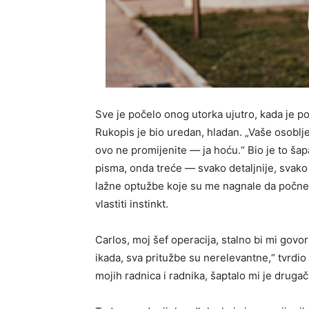
Sve je počelo onog utorka ujutro, kada je p
Rukopis je bio uredan, hladan. „Vaše osoblje 
ovo ne promijenite — ja hoću.“ Bio je to šapa
pisma, onda treće — svako detaljnije, svako 
lažne optužbe koje su me nagnale da počne
vlastiti instinkt.
Carlos, moj šef operacija, stalno bi mi govor
ikada, sva pritužbe su nerelevantne,“ tvrdio 
mojih radnica i radnika, šaptalo mi je drugači