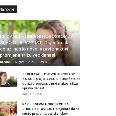
Najnovije
BLIZANCI – DNEVNI HOROSKOP ZA
SUBOTU, 8. AVGUST: Osjećate da
dolazi nešto novo, a prvi znakovi
promjene stižu već danas!
Urednik
-
August 7, 2026
0
STRIJELAC – DNEVNI HOROSKOP
ZA SUBOTU, 8. AVGUST: Osjećate da
dolazi promjena, a prvi znakovi stižu
upravo danas!
August 7, 2026
RAK – DNEVNI HOROSKOP ZA
SUBOTU, 8. AVGUST: Osjećate da se
nešto priprema, a prvi znakovi