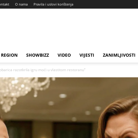
ontakt
O nama
Pravila i uslovi korištenja
REGION
SHOWBIZZ
VIDEO
VIJESTI
ZANIMLJIVOSTI
barica razotkrila igru moći u vlastitom restoranu”