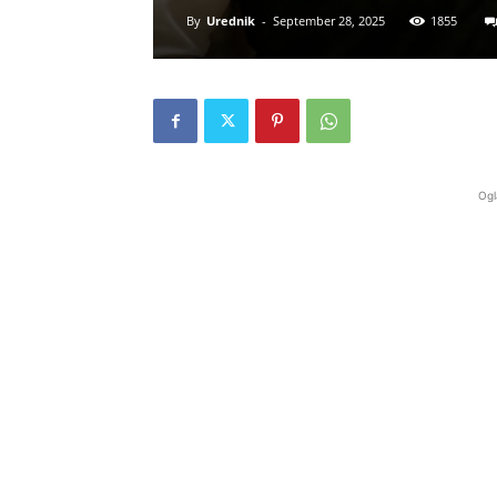
By
Urednik
-
September 28, 2025
1855
Ogl