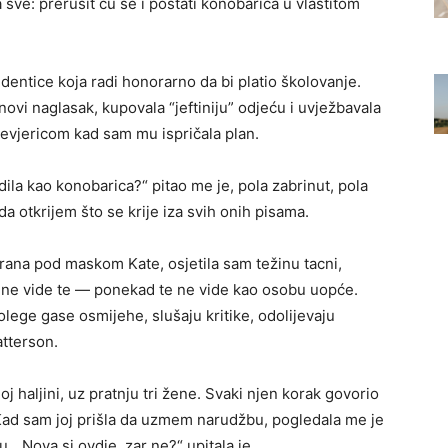
 sve: prerušit ću se i postati konobarica u vlastitom
dentice koja radi honorarno da bi platio školovanje.
novi naglasak, kupovala “jeftiniju” odjeću i uvježbavala
evjericom kad sam mu ispričala plan.
radila kao konobarica?“ pitao me je, pola zabrinut, pola
a otkrijem što se krije iza svih onih pisama.
rana pod maskom Kate, osjetila sam težinu tacni,
i ne vide te — ponekad te ne vide kao osobu uopće.
olege gase osmijehe, slušaju kritike, odolijevaju
atterson.
oj haljini, uz pratnju tri žene. Svaki njen korak govorio
 Kad sam joj prišla da uzmem narudžbu, pogledala me je
 „Nova si ovdje, zar ne?“ upitala je.