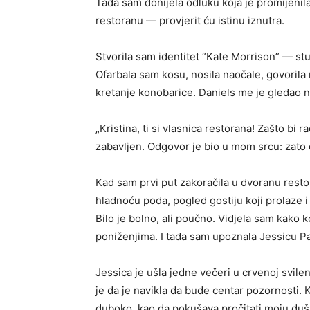
Tada sam donijela odluku koja je promijenila
restoranu — provjerit ću istinu iznutra.
Stvorila sam identitet “Kate Morrison” — stu
Ofarbala sam kosu, nosila naočale, govorila 
kretanje konobarice. Daniels me je gledao n
„Kristina, ti si vlasnica restorana! Zašto bi 
zabavljen. Odgovor je bio u mom srcu: zato d
Kad sam prvi put zakoračila u dvoranu resto
hladnoću poda, pogled gostiju koji prolaze 
Bilo je bolno, ali poučno. Vidjela sam kako k
poniženjima. I tada sam upoznala Jessicu P
Jessica je ušla jedne večeri u crvenoj svilen
je da je navikla da bude centar pozornosti.
duboko, kao da pokušava pročitati moju dušu.