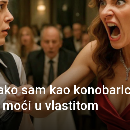
Kako sam kao konobari
u moći u vlastitom