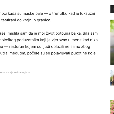
 noći kada su maske pale — o trenutku kad je luksuzni
 testirani do krajnjih granica.
čaše, mislila sam da je moj život potpuna bajka. Bila sam
hnološkog poduzetnika koji je vjerovao u mene kad niko
lmu — restoran kojem su ljudi dolazili ne samo zbog
nutra, međutim, počele su se pojavljivati pukotine koje
se nastavlja nakon oglasa