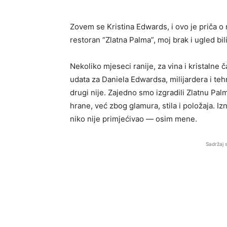
Zovem se Kristina Edwards, i ovo je priča o
restoran “Zlatna Palma”, moj brak i ugled bili
Nekoliko mjeseci ranije, za vina i kristalne 
udata za Daniela Edwardsa, milijardera i te
drugi nije. Zajedno smo izgradili Zlatnu Pa
hrane, već zbog glamura, stila i položaja. Iz
niko nije primjećivao — osim mene.
Sadržaj 