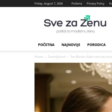
Friday, August 7, 2026
Početna
Privacy Policy
K
sve
za
Zenu
POČETNA
NAJNOVIJE
PORODICA
Home
Zanimljivosti
“Iza Maske: Kako sam kao kono