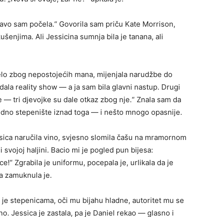
avo sam počela.“ Govorila sam priču Kate Morrison,
kušenjima. Ali Jessicina sumnja bila je tanana, ali
 jelo zbog nepostojećih mana, mijenjala narudžbe do
ala reality show — a ja sam bila glavni nastup. Drugi
e — tri djevojke su dale otkaz zbog nje.“ Znala sam da
jedno stepenište iznad toga — i nešto mnogo opasnije.
ssica naručila vino, svjesno slomila čašu na mramornom
 svojoj haljini. Bacio mi je pogled pun bijesa:
e!“ Zgrabila je uniformu, pocepala je, urlikala da je
na zamuknula je.
o je stepenicama, oči mu bijahu hladne, autoritet mu se
no. Jessica je zastala, pa je Daniel rekao — glasno i