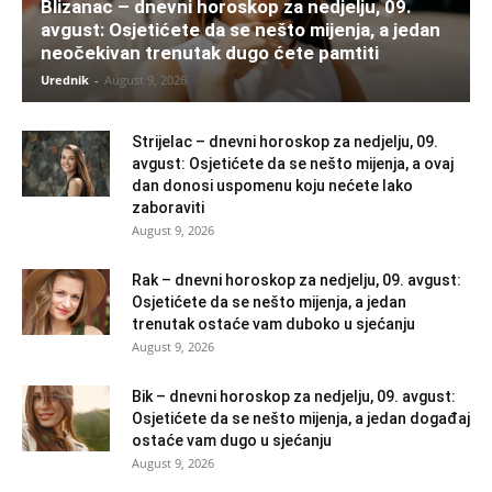
Blizanac – dnevni horoskop za nedjelju, 09.
avgust: Osjetićete da se nešto mijenja, a jedan
neočekivan trenutak dugo ćete pamtiti
Urednik
-
August 9, 2026
Strijelac – dnevni horoskop za nedjelju, 09.
avgust: Osjetićete da se nešto mijenja, a ovaj
dan donosi uspomenu koju nećete lako
zaboraviti
August 9, 2026
Rak – dnevni horoskop za nedjelju, 09. avgust:
Osjetićete da se nešto mijenja, a jedan
trenutak ostaće vam duboko u sjećanju
August 9, 2026
Bik – dnevni horoskop za nedjelju, 09. avgust:
Osjetićete da se nešto mijenja, a jedan događaj
ostaće vam dugo u sjećanju
August 9, 2026