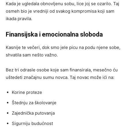
Kada je ugledala obnovljenu sobu, lice joj se ozarilo. Taj
osmeh bio je vredniji od svakog kompromisa koji sam
ikada pravila.
Finansijska i emocionalna sloboda
Kasnije te večeri, dok smo jele picu na podu njene sobe,
shvatila sam nešto važno.
Bez tri odrasle osobe koje sam finansirala, mesečno ću
uštedeti značajnu sumu novca. Taj novac može ići na:
Korine proteze
Štednju za školovanje
Zajednička putovanja
Sigurniju budućnost