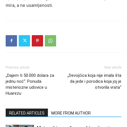
mira, a ne usamljenosti.
Previous article
Next article
„Dajem ti 50.000 dolara za
„Devojčica koja nije imala šta
jednu noć“: Ponuda
da jede i porodica koja joj je
misteriozne udovice u
otvorila vrata“
Huarezu
RELATED ARTICLES
MORE FROM AUTHOR