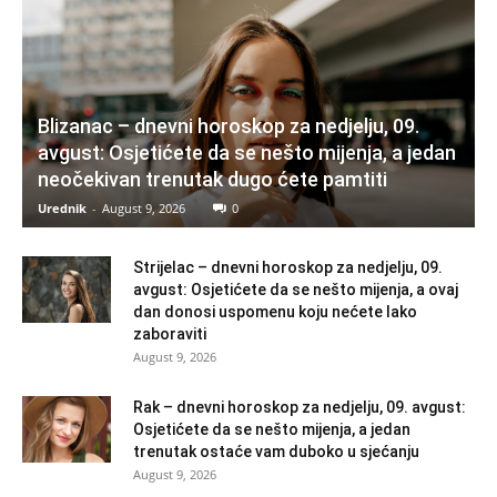
Blizanac – dnevni horoskop za nedjelju, 09.
avgust: Osjetićete da se nešto mijenja, a jedan
neočekivan trenutak dugo ćete pamtiti
Urednik
-
August 9, 2026
0
Strijelac – dnevni horoskop za nedjelju, 09.
avgust: Osjetićete da se nešto mijenja, a ovaj
dan donosi uspomenu koju nećete lako
zaboraviti
August 9, 2026
Rak – dnevni horoskop za nedjelju, 09. avgust:
Osjetićete da se nešto mijenja, a jedan
trenutak ostaće vam duboko u sjećanju
August 9, 2026