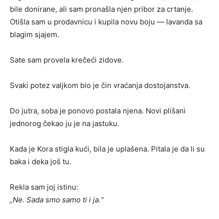
bile donirane, ali sam pronašla njen pribor za crtanje.
Otišla sam u prodavnicu i kupila novu boju — lavanda sa
blagim sjajem.
Sate sam provela krečeći zidove.
Svaki potez valjkom bio je čin vraćanja dostojanstva.
Do jutra, soba je ponovo postala njena. Novi plišani
jednorog čekao ju je na jastuku.
Kada je Kora stigla kući, bila je uplašena. Pitala je da li su
baka i deka još tu.
Rekla sam joj istinu:
„Ne. Sada smo samo ti i ja.“