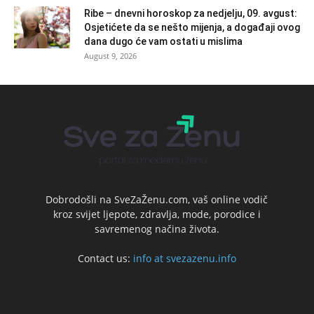
Ribe – dnevni horoskop za nedjelju, 09. avgust:
Osjetićete da se nešto mijenja, a događaji ovog
dana dugo će vam ostati u mislima
August 9, 2026
Dobrodošli na SveZaŽenu.com, vaš online vodič
kroz svijet ljepote, zdravlja, mode, porodice i
savremenog načina života.
Contact us:
info at svezazenu.info