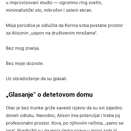
u improvizovani studio — ogromno ring svetlo,
minimalistički sto, mikrofon i zeleni ekran.
Moja porodica je odlučila da Korina soba postane prostor
za Alisonin „uspon na društvenim mrežama“.
Bez mog znanja.
Bez moje dozvole.
Uz obrazloženje da su glasali.
„Glasanje“ o detetovom domu
Otac je bez trunke griže savesti izjavio da su svi zajedno
doneli odluku. Navodno, Alison ima potencijal i treba joj
profesionalni prostor. Kora, po njihovim rečima, „samo se
igra“. Predložili su da moja ćerka spava u mojoj sobi ili