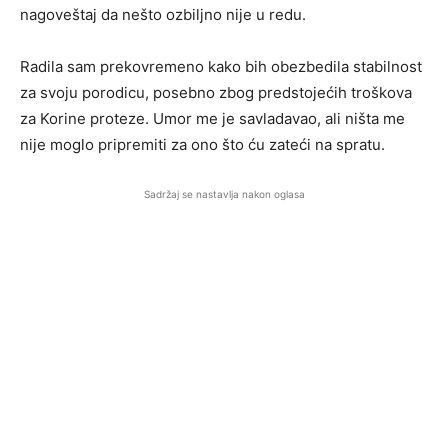
nagoveštaj da nešto ozbiljno nije u redu.
Radila sam prekovremeno kako bih obezbedila stabilnost
za svoju porodicu, posebno zbog predstojećih troškova
za Korine proteze. Umor me je savladavao, ali ništa me
nije moglo pripremiti za ono što ću zateći na spratu.
Sadržaj se nastavlja nakon oglasa