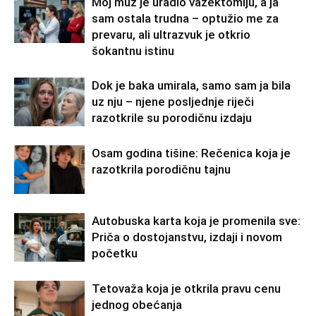
Moj muž je uradio vazektomiju, a ja
sam ostala trudna – optužio me za
prevaru, ali ultrazvuk je otkrio
šokantnu istinu
Dok je baka umirala, samo sam ja bila
uz nju – njene posljednje riječi
razotkrile su porodičnu izdaju
Osam godina tišine: Rečenica koja je
razotkrila porodičnu tajnu
Autobuska karta koja je promenila sve:
Priča o dostojanstvu, izdaji i novom
početku
Tetovaža koja je otkrila pravu cenu
jednog obećanja