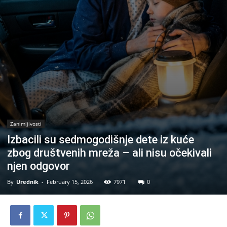
Zanimljivosti
Izbacili su sedmogodišnje dete iz kuće
zbog društvenih mreža – ali nisu očekivali
njen odgovor
By
Urednik
-
February 15, 2026
7971
0