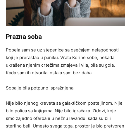
Prazna soba
Popela sam se uz stepenice sa osećajem nelagodnosti
koji je prerastao u paniku. Vrata Korine sobe, nekada
ukrašena njenim crtežima zmajeva i vila, bila su gola.
Kada sam ih otvorila, ostala sam bez daha.
Soba je bila potpuno ispražnjena.
Nije bilo njenog kreveta sa galaktičkom posteljinom. Nije
bilo polica sa knjigama. Nije bilo igračaka. Zidovi, koje
smo zajedno ofarbale u nežnu lavandu, sada su bili
sterilno beli. Umesto svega toga, prostor je bio pretvoren