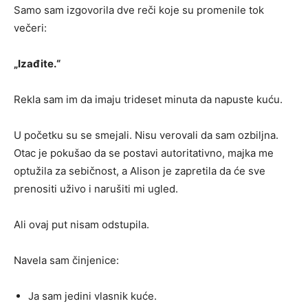
Samo sam izgovorila dve reči koje su promenile tok
večeri:
„Izađite.“
Rekla sam im da imaju trideset minuta da napuste kuću.
U početku su se smejali. Nisu verovali da sam ozbiljna.
Otac je pokušao da se postavi autoritativno, majka me
optužila za sebičnost, a Alison je zapretila da će sve
prenositi uživo i narušiti mi ugled.
Ali ovaj put nisam odstupila.
Navela sam činjenice:
Ja sam jedini vlasnik kuće.