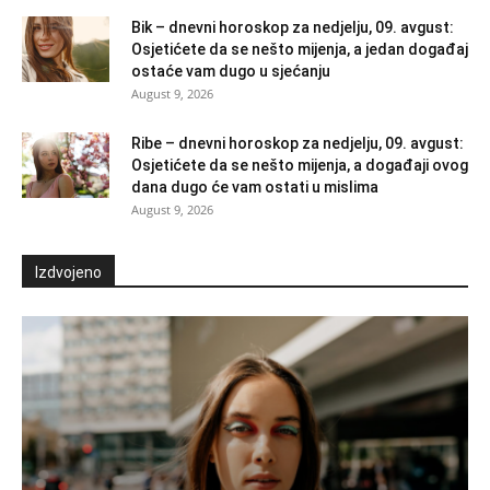
Bik – dnevni horoskop za nedjelju, 09. avgust:
Osjetićete da se nešto mijenja, a jedan događaj
ostaće vam dugo u sjećanju
August 9, 2026
Ribe – dnevni horoskop za nedjelju, 09. avgust:
Osjetićete da se nešto mijenja, a događaji ovog
dana dugo će vam ostati u mislima
August 9, 2026
Izdvojeno