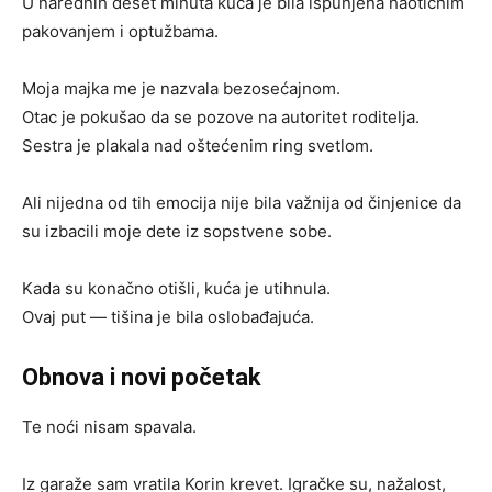
U narednih deset minuta kuća je bila ispunjena haotičnim
pakovanjem i optužbama.
Moja majka me je nazvala bezosećajnom.
Otac je pokušao da se pozove na autoritet roditelja.
Sestra je plakala nad oštećenim ring svetlom.
Ali nijedna od tih emocija nije bila važnija od činjenice da
su izbacili moje dete iz sopstvene sobe.
Kada su konačno otišli, kuća je utihnula.
Ovaj put — tišina je bila oslobađajuća.
Obnova i novi početak
Te noći nisam spavala.
Iz garaže sam vratila Korin krevet. Igračke su, nažalost,