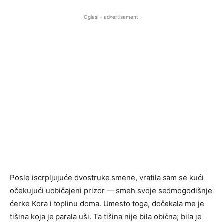
Oglasi - advertisement
Posle iscrpljujuće dvostruke smene, vratila sam se kući
očekujući uobičajeni prizor — smeh svoje sedmogodišnje
ćerke Kora i toplinu doma. Umesto toga, dočekala me je
tišina koja je parala uši. Ta tišina nije bila obična; bila je