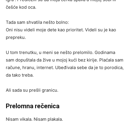
češće kod oca.
Tada sam shvatila nešto bolno:
Oni nisu videli moje dete kao prioritet. Videli su je kao
prepreku.
U tom trenutku, u meni se nešto prelomilo. Godinama
sam dopuštala da žive u mojoj kući bez kirije. Plaćala sam
račune, hranu, internet. Ubeđivala sebe da je to porodica,
da tako treba.
Ali sada su prešli granicu.
Prelomna rečenica
Nisam vikala. Nisam plakala.