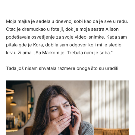
Moja majka je sedela u dnevnoj sobi kao da je sve u redu.
Otac je dremuckao u fotelji, dok je moja sestra Alison
podešavala osvetljenje za svoje video-snimke. Kada sam
pitala gde je Kora, dobila sam odgovor koji mi je sledio
krv u žilama: „Sa Markom je. Trebala nam je soba.“
Tada još nisam shvatala razmere onoga što su uradili.