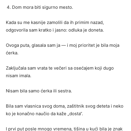
Dom mora biti sigurno mesto.
Kada su me kasnije zamolili da ih primim nazad,
odgovorila sam kratko i jasno: odluka je doneta.
Ovoga puta, glasala sam ja — i moj prioritet je bila moja
ćerka.
Zaključala sam vrata te večeri sa osećajem koji dugo
nisam imala.
Nisam bila samo ćerka ili sestra.
Bila sam vlasnica svog doma, zaštitnik svog deteta i neko
ko je konačno naučio da kaže „dosta“.
I prvi put posle mnogo vremena, tišina u kući bila je znak