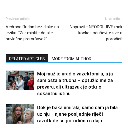
Previous article
Next article
Vedrana Rudan bez dlake na
Napravite NEODOLJIVE mak
jeziku: “Zar mislite da ste
kocke i oduševite sve u
privlačne premršave?”
porodici!
RELATED ARTICLES
MORE FROM AUTHOR
Moj muž je uradio vazektomiju, a ja
sam ostala trudna – optužio me za
prevaru, ali ultrazvuk je otkrio
šokantnu istinu
Dok je baka umirala, samo sam ja bila
uz nju – njene posljednje riječi
razotkrile su porodičnu izdaju