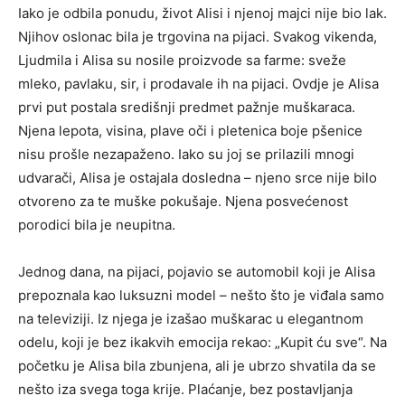
Iako je odbila ponudu, život Alisi i njenoj majci nije bio lak.
Njihov oslonac bila je trgovina na pijaci. Svakog vikenda,
Ljudmila i Alisa su nosile proizvode sa farme: sveže
mleko, pavlaku, sir, i prodavale ih na pijaci. Ovdje je Alisa
prvi put postala središnji predmet pažnje muškaraca.
Njena lepota, visina, plave oči i pletenica boje pšenice
nisu prošle nezapaženo. Iako su joj se prilazili mnogi
udvarači, Alisa je ostajala dosledna – njeno srce nije bilo
otvoreno za te muške pokušaje. Njena posvećenost
porodici bila je neupitna.
Jednog dana, na pijaci, pojavio se automobil koji je Alisa
prepoznala kao luksuzni model – nešto što je viđala samo
na televiziji. Iz njega je izašao muškarac u elegantnom
odelu, koji je bez ikakvih emocija rekao: „Kupit ću sve“. Na
početku je Alisa bila zbunjena, ali je ubrzo shvatila da se
nešto iza svega toga krije. Plaćanje, bez postavljanja