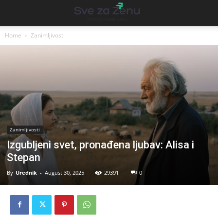
Home
Zanimljivosti
Zanimljivosti
Izgubljeni svet, pronađena ljubav: Alisa i
Stepan
By
Urednik
-
August 30, 2025
29391
0