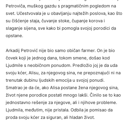
Petroviča, muškog gazdu s pragmatičnim pogledom na
svet. Učestvovala je u obavljanju najtežih poslova, kao što
su čišćenje staja, čuvanje stoke, čupanje korova i
slaganje sijena, sve kako bi pomogla svojoj porodici da
opstane.
Arkadij Petrović nije bio samo običan farmer. On je bio
čovek koji je jednog dana, tokom smene, došao kod
Ljudmile s neobičnom ponudom. Predložio joj je da uda
svoju kćer, Alisu, za njegovog sina, ne prepoznajući ni na
trenutak dubinu ljudskih emocija u svojoj ponudi.
Smatrao je da će, ako Alisa postane žena njegovog sina,
život njene porodice postati mnogo lakši. Činilo se to kao
jednostavno rešenje za njegove, ali i njihove probleme.
Ljudmila, međutim, nije pristala. Odbila je pomisao da
proda svoju kćer za siguran, ali hladan život.