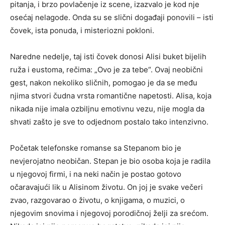
pitanja, i brzo povlačenje iz scene, izazvalo je kod nje
osećaj nelagode. Onda su se slični događaji ponovili – isti
čovek, ista ponuda, i misteriozni pokloni.
Naredne nedelje, taj isti čovek donosi Alisi buket bijelih
ruža i eustoma, rečima: „Ovo je za tebe“. Ovaj neobični
gest, nakon nekoliko sličnih, pomogao je da se među
njima stvori čudna vrsta romantične napetosti. Alisa, koja
nikada nije imala ozbiljnu emotivnu vezu, nije mogla da
shvati zašto je sve to odjednom postalo tako intenzivno.
Početak telefonske romanse sa Stepanom bio je
nevjerojatno neobičan. Stepan je bio osoba koja je radila
u njegovoj firmi, i na neki način je postao gotovo
očaravajući lik u Alisinom životu. On joj je svake večeri
zvao, razgovarao o životu, o knjigama, o muzici, o
njegovim snovima i njegovoj porodičnoj želji za srećom.