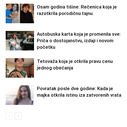
Osam godina tišine: Rečenica koja je
razotkrila porodičnu tajnu
Autobuska karta koja je promenila sve:
Priča o dostojanstvu, izdaji i novom
početku
Tetovaža koja je otkrila pravu cenu
jednog obećanja
Povratak posle dve godine: Kada je
majka otkrila istinu iza zatvorenih vrata