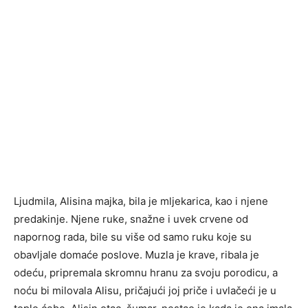
Ljudmila, Alisina majka, bila je mljekarica, kao i njene
predakinje. Njene ruke, snažne i uvek crvene od
napornog rada, bile su više od samo ruku koje su
obavljale domaće poslove. Muzla je krave, ribala je
odeću, pripremala skromnu hranu za svoju porodicu, a
noću bi milovala Alisu, pričajući joj priče i uvlačeći je u