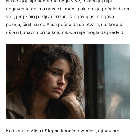
Nikada joj nije pomenuo bogatstvo, nikada joj nije
nagovestio da ima novac ili moć. Ipak, ona je počela da ga
voli, jer je bio pažljiv i brižan. Njegov glas, njegova
pažnja, činili su da Alisa počne da se otvara, i uskoro je
ušla u ljubavnu priču koju nikada nije mogla da predvidi.
Kada su se Alisa i Stepan konačno venčali, njihov brak