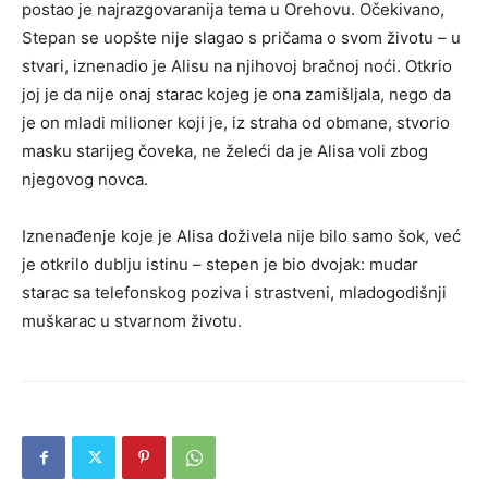
postao je najrazgovaranija tema u Orehovu. Očekivano,
Stepan se uopšte nije slagao s pričama o svom životu – u
stvari, iznenadio je Alisu na njihovoj bračnoj noći. Otkrio
joj je da nije onaj starac kojeg je ona zamišljala, nego da
je on mladi milioner koji je, iz straha od obmane, stvorio
masku starijeg čoveka, ne želeći da je Alisa voli zbog
njegovog novca.
Iznenađenje koje je Alisa doživela nije bilo samo šok, već
je otkrilo dublju istinu – stepen je bio dvojak: mudar
starac sa telefonskog poziva i strastveni, mladogodišnji
muškarac u stvarnom životu.