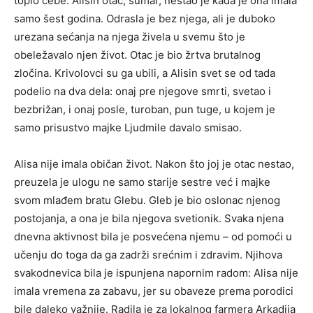
toplo ćebe. Alisin otac, šumar, nestao je kada je ona imala
samo šest godina. Odrasla je bez njega, ali je duboko
urezana sećanja na njega živela u svemu što je
obeležavalo njen život. Otac je bio žrtva brutalnog
zločina. Krivolovci su ga ubili, a Alisin svet se od tada
podelio na dva dela: onaj pre njegove smrti, svetao i
bezbrižan, i onaj posle, turoban, pun tuge, u kojem je
samo prisustvo majke Ljudmile davalo smisao.
Alisa nije imala običan život. Nakon što joj je otac nestao,
preuzela je ulogu ne samo starije sestre već i majke
svom mlađem bratu Glebu. Gleb je bio oslonac njenog
postojanja, a ona je bila njegova svetionik. Svaka njena
dnevna aktivnost bila je posvećena njemu – od pomoći u
učenju do toga da ga zadrži srećnim i zdravim. Njihova
svakodnevica bila je ispunjena napornim radom: Alisa nije
imala vremena za zabavu, jer su obaveze prema porodici
bile daleko važnije. Radila je za lokalnog farmera Arkadija