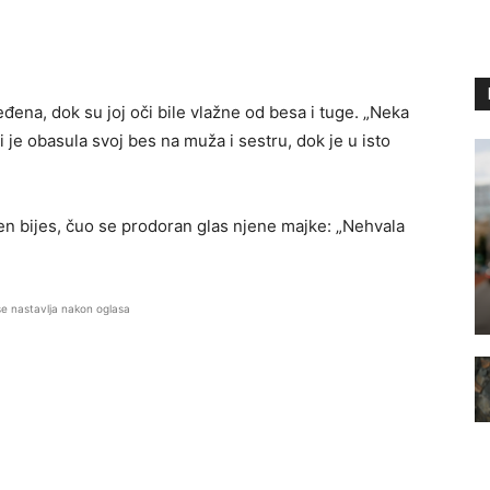
eđena, dok su joj oči bile vlažne od besa i tuge. „Neka
 je obasula svoj bes na muža i sestru, dok je u isto
njen bijes, čuo se prodoran glas njene majke: „Nehvala
se nastavlja nakon oglasa