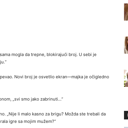
sama mogla da trepne, blokirajući broj. U sebi je
ju.“
pevao. Novi broj je osvetlio ekran—majka je očigledno
onom, „svi smo jako zabrinuti…“
dno. „Nije li malo kasno za brigu? Možda ste trebali da
igrala igre sa mojim mužem?“