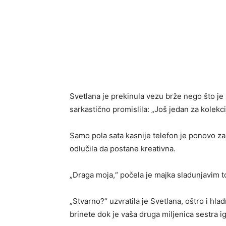
Svetlana je prekinula vezu brže nego što je 
sarkastično promislila: „Još jedan za kolekci
Samo pola sata kasnije telefon je ponovo za
odlučila da postane kreativna.
„Draga moja,“ počela je majka sladunjavim t
„Stvarno?“ uzvratila je Svetlana, oštro i hla
brinete dok je vaša druga miljenica sestra 