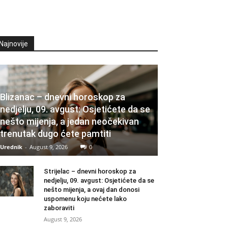
Najnovije
Blizanac – dnevni horoskop za
nedjelju, 09. avgust: Osjetićete da se
nešto mijenja, a jedan neočekivan
trenutak dugo ćete pamtiti
Urednik
-
August 9, 2026
0
Strijelac – dnevni horoskop za
nedjelju, 09. avgust: Osjetićete da se
nešto mijenja, a ovaj dan donosi
uspomenu koju nećete lako
zaboraviti
August 9, 2026