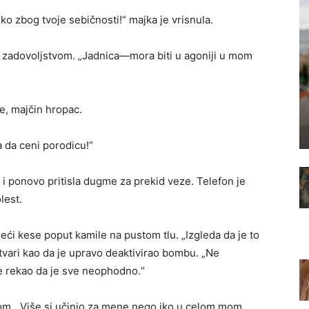
ko zbog tvoje sebičnosti!“ majka je vrisnula.
m zadovoljstvom. „Jadnica—mora biti u agoniji u mom
je, majčin hropac.
a da ceni porodicu!“
 i ponovo pritisla dugme za prekid veze. Telefon je
lest.
eći kese poput kamile na pustom tlu. „Izgleda da je to
stvari kao da je upravo deaktivirao bombu. „Ne
e rekao da je sve neophodno.“
lasom. „Više si učinio za mene nego iko u celom mom