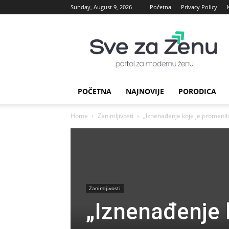
Sunday, August 9, 2026
Početna
Privacy Policy
sve
za
Zenu
POČETNA
NAJNOVIJE
PORODICA
Home
Zanimljivosti
„Iznenađenje koje je promenil
Zanimljivosti
„Iznenađenje 