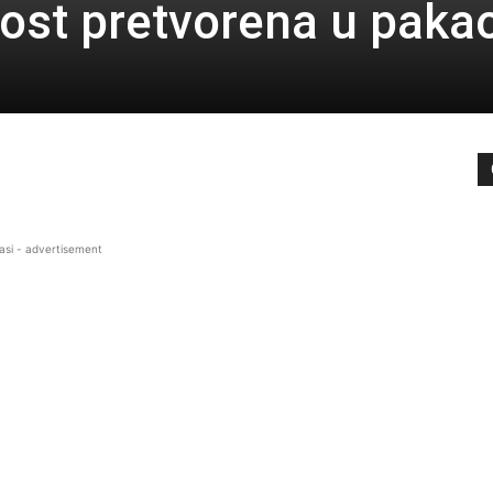
ost pretvorena u paka
asi - advertisement