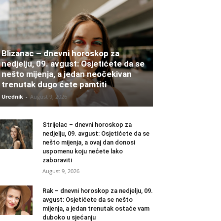
Blizanac – dnevni horoskop za
nedjelju, 09. avgust: Osjetićete da se
nešto mijenja, a jedan neočekivan
trenutak dugo ćete pamtiti
Urednik
-
August 9, 2026
Strijelac – dnevni horoskop za
nedjelju, 09. avgust: Osjetićete da se
nešto mijenja, a ovaj dan donosi
uspomenu koju nećete lako
zaboraviti
August 9, 2026
Rak – dnevni horoskop za nedjelju, 09.
avgust: Osjetićete da se nešto
mijenja, a jedan trenutak ostaće vam
duboko u sjećanju