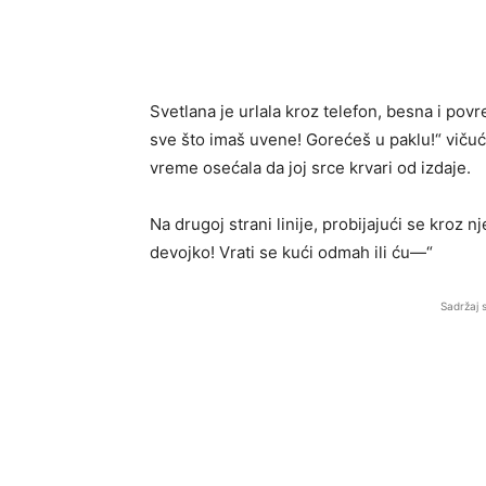
Svetlana je urlala kroz telefon, besna i povr
sve što imaš uvene! Gorećeš u paklu!“ vičući
vreme osećala da joj srce krvari od izdaje.
Na drugoj strani linije, probijajući se kroz 
devojko! Vrati se kući odmah ili ću—“
Sadržaj 