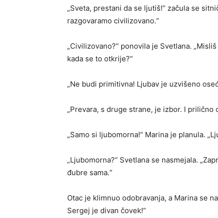
„Sveta, prestani da se ljutiš!“ začula se 
razgovaramo civilizovano.“
„Civilizovano?“ ponovila je Svetlana. „Misliš
kada se to otkrije?“
„Ne budi primitivna! Ljubav je uzvišeno ose
„Prevara, s druge strane, je izbor. I prilično
„Samo si ljubomorna!“ Marina je planula. „L
„Ljubomorna?“ Svetlana se nasmejala. „Zapra
đubre sama.“
Otac je klimnuo odobravanja, a Marina se na 
Sergej je divan čovek!“