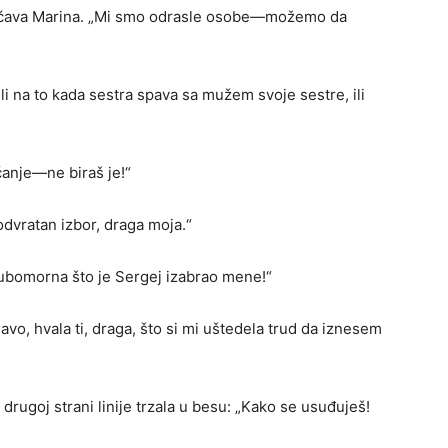
sitničava Marina. „Mi smo odrasle osobe—možemo da
 li na to kada sestra spava sa mužem svoje sestre, ili
ćanje—ne biraš je!“
 odvratan izbor, draga moja.“
jubomorna što je Sergej izabrao mene!“
vo, hvala ti, draga, što si mi uštedela trud da iznesem
drugoj strani linije trzala u besu: „Kako se usuđuješ!