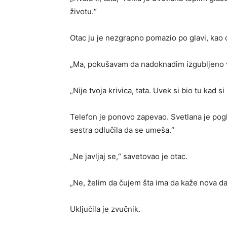
životu.“
Otac ju je nezgrapno pomazio po glavi, kao 
„Ma, pokušavam da nadoknadim izgubljeno v
„Nije tvoja krivica, tata. Uvek si bio tu kad s
Telefon je ponovo zapevao. Svetlana je pogle
sestra odlučila da se umeša.“
„Ne javljaj se,“ savetovao je otac.
„Ne, želim da čujem šta ima da kaže nova 
Uključila je zvučnik.