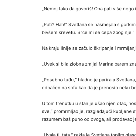
„Nemoj tako da govoriš! Ona pati više nego i
„Pati? Hah!“ Svetlana se nasmejala s gorki
bivšem krevetu. Srce mi se cepa zbog nje.“
Na kraju linije se začulo škripanje i mrmljan
„Uvek si bila zlobna zmija! Marina barem zn
„Posebno tuđu,“ hladno je parirala Svetlana,
odbačen na sofu kao da je prenosio neku bo
U tom trenutku u stan je ušao njen otac, nos
sve,“ promrmljao je, razgledajući kupljene 
razumem baš puno od ovoga, ali prodavac j
„Hvala ti, tata,“ rekla je Svetlana toplim g