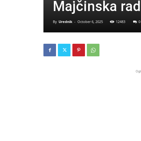
Majčinska rad
By
Urednik
-
October 6, 2025
12483
0
Ogl