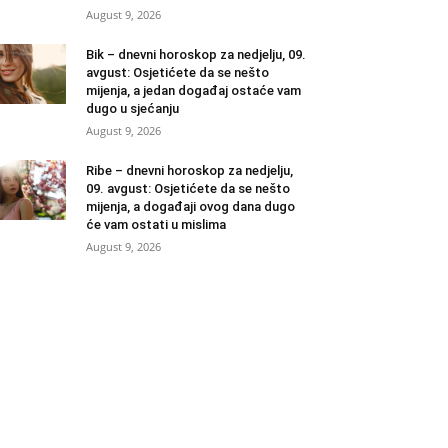
August 9, 2026
Bik – dnevni horoskop za nedjelju, 09.
avgust: Osjetićete da se nešto
mijenja, a jedan događaj ostaće vam
dugo u sjećanju
August 9, 2026
Ribe – dnevni horoskop za nedjelju,
09. avgust: Osjetićete da se nešto
mijenja, a događaji ovog dana dugo
će vam ostati u mislima
August 9, 2026