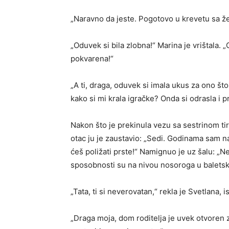
„Naravno da jeste. Pogotovo u krevetu sa že
„Oduvek si bila zlobna!“ Marina je vrištala. 
pokvarena!“
„A ti, draga, oduvek si imala ukus za ono što
kako si mi krala igračke? Onda si odrasla i
Nakon što je prekinula vezu sa sestrinom ti
otac ju je zaustavio: „Sedi. Godinama sam 
ćeš poližati prste!“ Namignuo je uz šalu: „N
sposobnosti su na nivou nosoroga u baletsko
„Tata, ti si neverovatan,“ rekla je Svetlana, 
„Draga moja, dom roditelja je uvek otvoren 