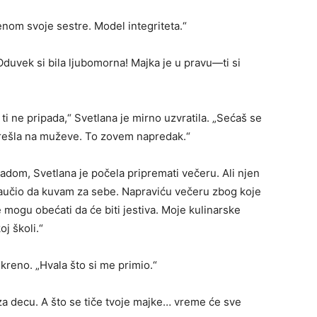
nom svoje sestre. Model integriteta.“
„Oduvek si bila ljubomorna! Majka je u pravu—ti si
 ti ne pripada,“ Svetlana je mirno uzvratila. „Sećaš se
 prešla na muževe. To zovem napredak.“
radom, Svetlana je počela pripremati večeru. Ali njen
naučio da kuvam za sebe. Napraviću večeru zbog koje
e mogu obećati da će biti jestiva. Moje kulinarske
j školi.“
iskreno. „Hvala što si me primio.“
za decu. A što se tiče tvoje majke… vreme će sve