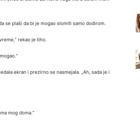
da se plaši da bi je mogao slomiti samo dodirom.
reme,“ rekao je tiho.
i mogao.“
dala ekran i prezirno se nasmejala. „Ah, sada je i
dama mog doma.“