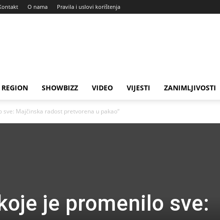
Kontakt
O nama
Pravila i uslovi korištenja
REGION
SHOWBIZZ
VIDEO
VIJESTI
ZANIMLJIVOSTI
o sve: Majčinska radost pretvorena u pakao“
koje je promenilo sve: