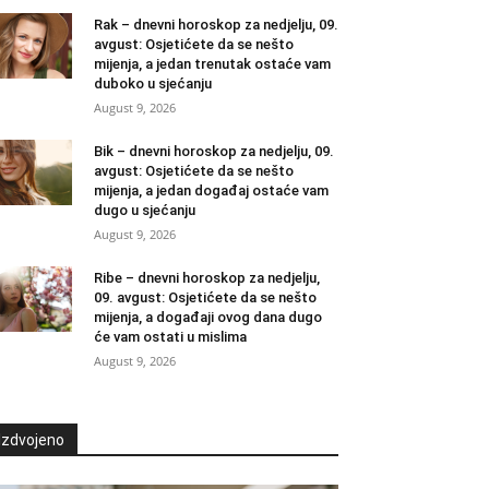
Rak – dnevni horoskop za nedjelju, 09.
avgust: Osjetićete da se nešto
mijenja, a jedan trenutak ostaće vam
duboko u sjećanju
August 9, 2026
Bik – dnevni horoskop za nedjelju, 09.
avgust: Osjetićete da se nešto
mijenja, a jedan događaj ostaće vam
dugo u sjećanju
August 9, 2026
Ribe – dnevni horoskop za nedjelju,
09. avgust: Osjetićete da se nešto
mijenja, a događaji ovog dana dugo
će vam ostati u mislima
August 9, 2026
Izdvojeno