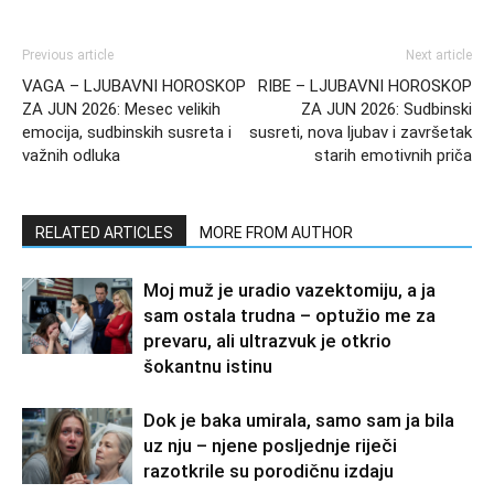
Previous article
Next article
VAGA – LJUBAVNI HOROSKOP
RIBE – LJUBAVNI HOROSKOP
ZA JUN 2026: Mesec velikih
ZA JUN 2026: Sudbinski
emocija, sudbinskih susreta i
susreti, nova ljubav i završetak
važnih odluka
starih emotivnih priča
RELATED ARTICLES
MORE FROM AUTHOR
Moj muž je uradio vazektomiju, a ja
sam ostala trudna – optužio me za
prevaru, ali ultrazvuk je otkrio
šokantnu istinu
Dok je baka umirala, samo sam ja bila
uz nju – njene posljednje riječi
razotkrile su porodičnu izdaju