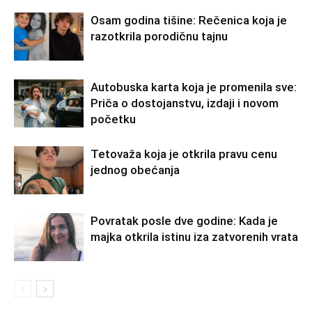
Osam godina tišine: Rečenica koja je
razotkrila porodičnu tajnu
Autobuska karta koja je promenila sve:
Priča o dostojanstvu, izdaji i novom
početku
Tetovaža koja je otkrila pravu cenu
jednog obećanja
Povratak posle dve godine: Kada je
majka otkrila istinu iza zatvorenih vrata