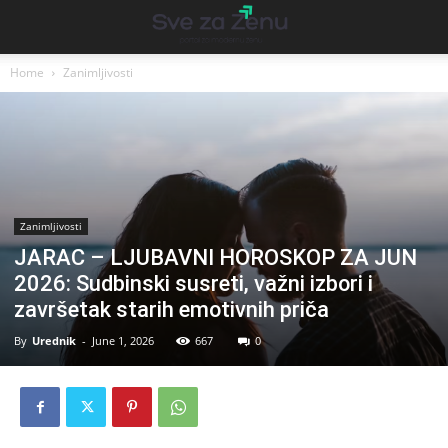
Home
Zanimljivosti
Zanimljivosti
JARAC – LJUBAVNI HOROSKOP ZA JUN
2026: Sudbinski susreti, važni izbori i
završetak starih emotivnih priča
By
Urednik
-
June 1, 2026
667
0