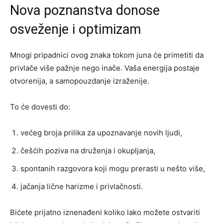
Nova poznanstva donose
osveženje i optimizam
Mnogi pripadnici ovog znaka tokom juna će primetiti da
privlače više pažnje nego inače. Vaša energija postaje
otvorenija, a samopouzdanje izraženije.
To će dovesti do:
većeg broja prilika za upoznavanje novih ljudi,
češćih poziva na druženja i okupljanja,
spontanih razgovora koji mogu prerasti u nešto više,
jačanja lične harizme i privlačnosti.
Bićete prijatno iznenađeni koliko lako možete ostvariti