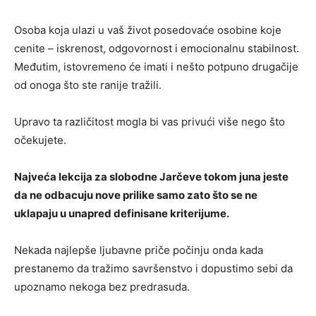
Osoba koja ulazi u vaš život posedovaće osobine koje
cenite – iskrenost, odgovornost i emocionalnu stabilnost.
Međutim, istovremeno će imati i nešto potpuno drugačije
od onoga što ste ranije tražili.
Upravo ta različitost mogla bi vas privući više nego što
očekujete.
Najveća lekcija za slobodne Jarčeve tokom juna jeste
da ne odbacuju nove prilike samo zato što se ne
uklapaju u unapred definisane kriterijume.
Nekada najlepše ljubavne priče počinju onda kada
prestanemo da tražimo savršenstvo i dopustimo sebi da
upoznamo nekoga bez predrasuda.