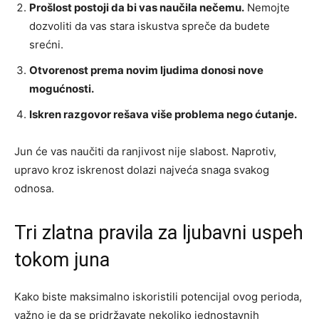
Prošlost postoji da bi vas naučila nečemu.
Nemojte
dozvoliti da vas stara iskustva spreče da budete
srećni.
Otvorenost prema novim ljudima donosi nove
mogućnosti.
Iskren razgovor rešava više problema nego ćutanje.
Jun će vas naučiti da ranjivost nije slabost. Naprotiv,
upravo kroz iskrenost dolazi najveća snaga svakog
odnosa.
Tri zlatna pravila za ljubavni uspeh
tokom juna
Kako biste maksimalno iskoristili potencijal ovog perioda,
važno je da se pridržavate nekoliko jednostavnih