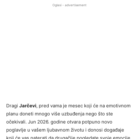
Oglasi - advertisement
Dragi
Jarčevi
, pred vama je mesec koji će na emotivnom
planu doneti mnogo više uzbuđenja nego što ste
očekivali. Jun 2026. godine otvara potpuno novo
poglavlje u vašem ljubavnom životu i donosi događaje
koji će vas naterati da drugačije pogledate svoje emocije,