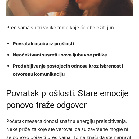
Pred vama su tri velike teme koje će obeležiti jun:
Povratak osoba iz prošlosti
Neočekivani susreti i nove ljubavne prilike
Produbljivanje postojećih odnosa kroz iskrenost i
otvorenu komunikaciju
Povratak prošlosti: Stare emocije
ponovo traže odgovor
Početak meseca donosi snažnu energiju preispitivanja.
Neke priče za koje ste verovali da su završene mogle bi
se ponovo pojaviti pred vama. To ne znači da ste napravili