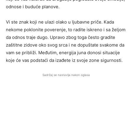
odnose i buduće planove.
Vi ste znak koji ne ulazi olako u ljubavne priče. Kada
nekome poklonite poverenje, to radite iskreno i sa željom
da odnos traje dugo. Upravo zbog toga često gradite
zaštitne zidove oko svog srca i ne dopuštate svakome da
vam se približi. Međutim, energija juna donosi situacije
koje će vas podstaći da izađete iz svoje zone sigurnosti.
Sadržaj se nastavlja nakon oglasa