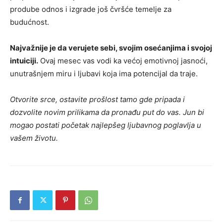
prodube odnos i izgrade još čvršće temelje za
budućnost.
Najvažnije je da verujete sebi, svojim osećanjima i svojoj
intuiciji.
Ovaj mesec vas vodi ka većoj emotivnoj jasnoći,
unutrašnjem miru i ljubavi koja ima potencijal da traje.
Otvorite srce, ostavite prošlost tamo gde pripada i
dozvolite novim prilikama da pronađu put do vas. Jun bi
mogao postati početak najlepšeg ljubavnog poglavlja u
vašem životu.