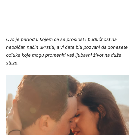
Ovo je period u kojem će se prošlost i budućnost na
neobičan način ukrstiti, a vi ćete biti pozvani da donesete
odluke koje mogu promeniti vaš ljubavni život na duže
staze.