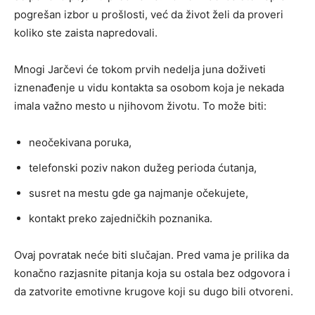
pogrešan izbor u prošlosti, već da život želi da proveri
koliko ste zaista napredovali.
Mnogi Jarčevi će tokom prvih nedelja juna doživeti
iznenađenje u vidu kontakta sa osobom koja je nekada
imala važno mesto u njihovom životu. To može biti:
neočekivana poruka,
telefonski poziv nakon dužeg perioda ćutanja,
susret na mestu gde ga najmanje očekujete,
kontakt preko zajedničkih poznanika.
Ovaj povratak neće biti slučajan. Pred vama je prilika da
konačno razjasnite pitanja koja su ostala bez odgovora i
da zatvorite emotivne krugove koji su dugo bili otvoreni.