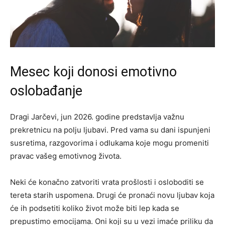
Mesec koji donosi emotivno
oslobađanje
Dragi Jarčevi, jun 2026. godine predstavlja važnu
prekretnicu na polju ljubavi. Pred vama su dani ispunjeni
susretima, razgovorima i odlukama koje mogu promeniti
pravac vašeg emotivnog života.
Neki će konačno zatvoriti vrata prošlosti i osloboditi se
tereta starih uspomena. Drugi će pronaći novu ljubav koja
će ih podsetiti koliko život može biti lep kada se
prepustimo emocijama. Oni koji su u vezi imaće priliku da