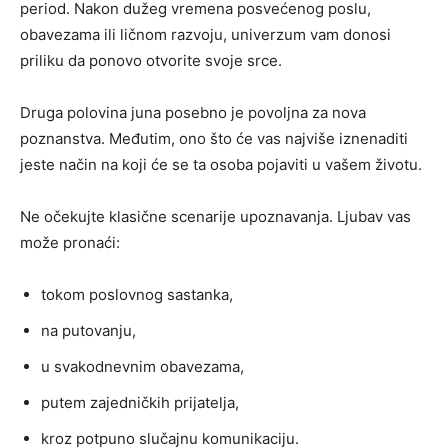
period. Nakon dužeg vremena posvećenog poslu,
obavezama ili ličnom razvoju, univerzum vam donosi
priliku da ponovo otvorite svoje srce.
Druga polovina juna posebno je povoljna za nova
poznanstva. Međutim, ono što će vas najviše iznenaditi
jeste način na koji će se ta osoba pojaviti u vašem životu.
Ne očekujte klasične scenarije upoznavanja. Ljubav vas
može pronaći:
tokom poslovnog sastanka,
na putovanju,
u svakodnevnim obavezama,
putem zajedničkih prijatelja,
kroz potpuno slučajnu komunikaciju.