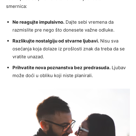
smernica:
Ne reagujte impulsivno.
Dajte sebi vremena da
razmislite pre nego što donesete važne odluke.
Razlikujte nostalgiju od stvarne ljubavi.
Nisu sva
osećanja koja dolaze iz prošlosti znak da treba da se
vratite unazad.
Prihvatite nova poznanstva bez predrasuda.
Ljubav
može doći u obliku koji niste planirali.