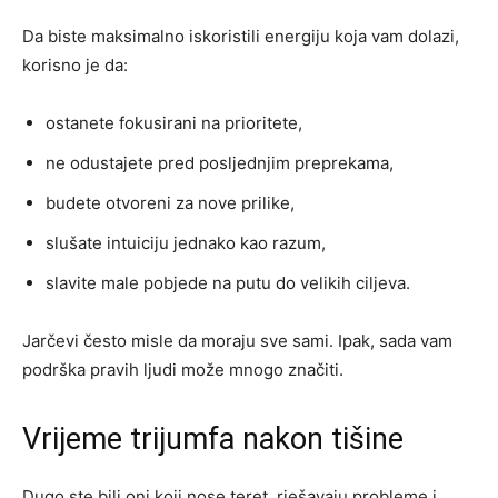
Da biste maksimalno iskoristili energiju koja vam dolazi,
korisno je da:
ostanete fokusirani na prioritete,
ne odustajete pred posljednjim preprekama,
budete otvoreni za nove prilike,
slušate intuiciju jednako kao razum,
slavite male pobjede na putu do velikih ciljeva.
Jarčevi često misle da moraju sve sami. Ipak, sada vam
podrška pravih ljudi može mnogo značiti.
Vrijeme trijumfa nakon tišine
Dugo ste bili oni koji nose teret, rješavaju probleme i