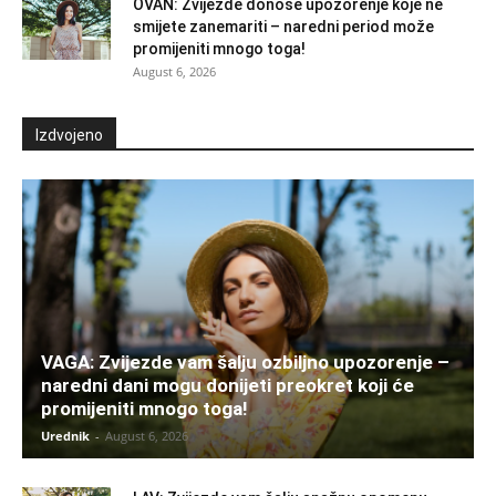
OVAN: Zvijezde donose upozorenje koje ne
smijete zanemariti – naredni period može
promijeniti mnogo toga!
August 6, 2026
Izdvojeno
VAGA: Zvijezde vam šalju ozbiljno upozorenje –
naredni dani mogu donijeti preokret koji će
promijeniti mnogo toga!
Urednik
-
August 6, 2026