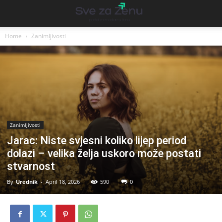
Home
Zanimljivosti
Zanimljivosti
Jarac: Niste svjesni koliko lijep period
dolazi – velika želja uskoro može postati
stvarnost
By
Urednik
-
April 18, 2026
590
0