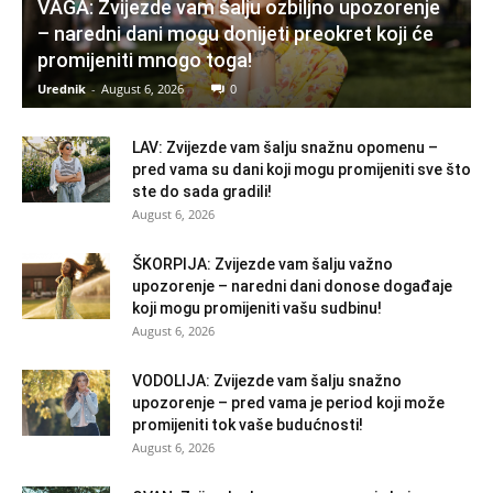
VAGA: Zvijezde vam šalju ozbiljno upozorenje
– naredni dani mogu donijeti preokret koji će
promijeniti mnogo toga!
Urednik
-
August 6, 2026
0
LAV: Zvijezde vam šalju snažnu opomenu –
pred vama su dani koji mogu promijeniti sve što
ste do sada gradili!
August 6, 2026
ŠKORPIJA: Zvijezde vam šalju važno
upozorenje – naredni dani donose događaje
koji mogu promijeniti vašu sudbinu!
August 6, 2026
VODOLIJA: Zvijezde vam šalju snažno
upozorenje – pred vama je period koji može
promijeniti tok vaše budućnosti!
August 6, 2026