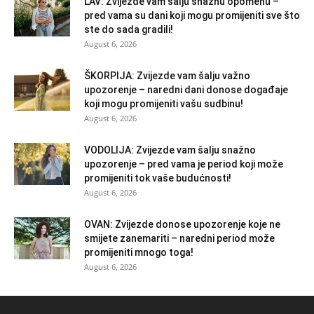
LAV: Zvijezde vam šalju snažnu opomenu –
pred vama su dani koji mogu promijeniti sve što
ste do sada gradili!
August 6, 2026
ŠKORPIJA: Zvijezde vam šalju važno
upozorenje – naredni dani donose događaje
koji mogu promijeniti vašu sudbinu!
August 6, 2026
VODOLIJA: Zvijezde vam šalju snažno
upozorenje – pred vama je period koji može
promijeniti tok vaše budućnosti!
August 6, 2026
OVAN: Zvijezde donose upozorenje koje ne
smijete zanemariti – naredni period može
promijeniti mnogo toga!
August 6, 2026