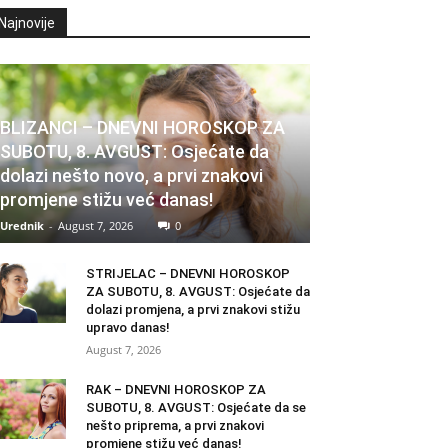
Najnovije
BLIZANCI – DNEVNI HOROSKOP ZA
SUBOTU, 8. AVGUST: Osjećate da
dolazi nešto novo, a prvi znakovi
promjene stižu već danas!
Urednik
-
August 7, 2026
0
STRIJELAC – DNEVNI HOROSKOP
ZA SUBOTU, 8. AVGUST: Osjećate da
dolazi promjena, a prvi znakovi stižu
upravo danas!
August 7, 2026
RAK – DNEVNI HOROSKOP ZA
SUBOTU, 8. AVGUST: Osjećate da se
nešto priprema, a prvi znakovi
promjene stižu već danas!