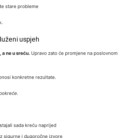
te stare probleme
k.
služeni uspjeh
 a ne u sreću.
Upravo zato će promjene na poslovnom
nosi konkretne rezultate.
 pokreće.
 stajali sada kreću naprijed
z sigurne i dugoročne izvore