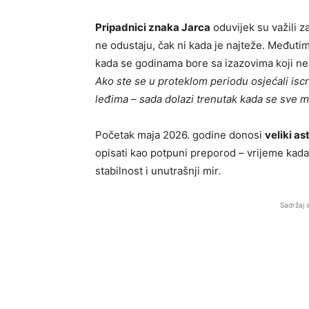
Pripadnici znaka Jarca
oduvijek su važili za
ne odustaju, čak ni kada je najteže. Međutim
kada se godinama bore sa izazovima koji ne 
Ako ste se u proteklom periodu osjećali iscrp
leđima – sada dolazi trenutak kada se sve mi
Početak maja 2026. godine donosi
veliki as
opisati kao potpuni preporod – vrijeme kada 
stabilnost i unutrašnji mir.
Sadržaj 