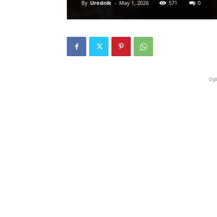
By
Urednik
-
May 1, 2026
571
0
Ogl