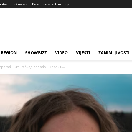
ontakt
O nama
Pravila i uslovi korištenja
REGION
SHOWBIZZ
VIDEO
VIJESTI
ZANIMLJIVOSTI
eporod – kraj teškog perioda i ulazak u...