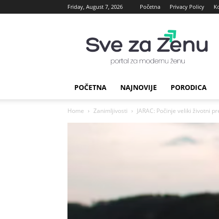
Friday, August 7, 2026
Početna
Privacy Policy
K
sve
za
Zenu
POČETNA
NAJNOVIJE
PORODICA
Home
Zanimljivosti
JARAC: Počinje veliki životni pr