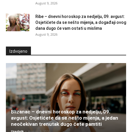
August 9, 2026
Ribe – dnevni horoskop za nedjelju, 09. avgust:
Osjetićete da se nešto mijenja, a događaji ovog
dana dugo će vam ostati u mislima
August 9, 2026
Izdvojeno
Blizanac – dnevni horoskop za nedjelju, 09.
avgust: Osjetićete da se nešto mijenja, a jedan
neočekivan trenutak dugo ćete pamtiti
Urednik
-
August 9, 2026