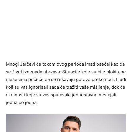
Mnogi Jarčevi će tokom ovog perioda imati osećaj kao da
se život iznenada ubrzava. Situacije koje su bile blokirane
mesecima počeće da se rešavaju gotovo preko noći. Ljudi
koji su vas ignorisali sada će tražiti vaše mišljenje, dok će
okolnosti koje su vas sputavale jednostavno nestajati
jedna po jedna.