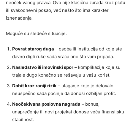
neočekivanog pravca. Ovo nije klasična zarada kroz platu
ili svakodnevni posao, već nešto što ima karakter
iznenađenja.
Moguće su sledeće situacije:
Povrat starog duga
– osoba ili institucija od koje ste
davno digli ruke sada vraća ono što vam pripada.
Nasledstvo ili imovinski spor
– komplikacije koje su
trajale dugo konačno se rešavaju u vašu korist.
Dobit kroz raniji rizik
– ulaganje koje je delovalo
neuspešno sada počinje da donosi ozbiljan profit.
Neočekivana poslovna nagrada
– bonus,
unapređenje ili novi projekat donose veću finansijsku
stabilnost.