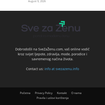
August 9, 2026
Dobrodošli na SveZaŽenu.com, vaš online vodič
kroz svijet ljepote, zdravlja, mode, porodice i
savremenog načina života.
Contact us:
info at svezazenu.info
Početna
Privacy Policy
Kontakt
O nama
Pravila i uslovi korištenja