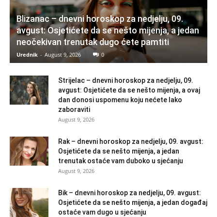
Blizanac – dnevni horoskop za nedjelju, 09.
avgust: Osjetićete da se nešto mijenja, a jedan
neočekivan trenutak dugo ćete pamtiti
Urednik
-
August 9, 2026
0
Strijelac – dnevni horoskop za nedjelju, 09.
avgust: Osjetićete da se nešto mijenja, a ovaj
dan donosi uspomenu koju nećete lako
zaboraviti
August 9, 2026
Rak – dnevni horoskop za nedjelju, 09. avgust:
Osjetićete da se nešto mijenja, a jedan
trenutak ostaće vam duboko u sjećanju
August 9, 2026
Bik – dnevni horoskop za nedjelju, 09. avgust:
Osjetićete da se nešto mijenja, a jedan događaj
ostaće vam dugo u sjećanju