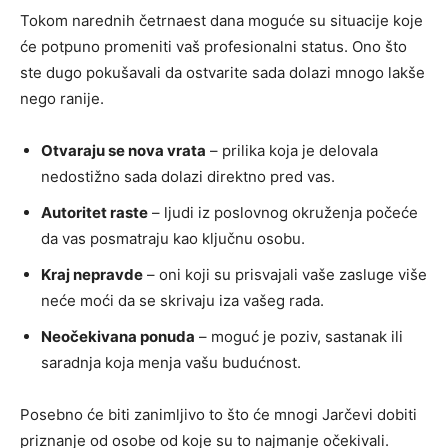
Tokom narednih četrnaest dana moguće su situacije koje
će potpuno promeniti vaš profesionalni status. Ono što
ste dugo pokušavali da ostvarite sada dolazi mnogo lakše
nego ranije.
Otvaraju se nova vrata
– prilika koja je delovala
nedostižno sada dolazi direktno pred vas.
Autoritet raste
– ljudi iz poslovnog okruženja počeće
da vas posmatraju kao ključnu osobu.
Kraj nepravde
– oni koji su prisvajali vaše zasluge više
neće moći da se skrivaju iza vašeg rada.
Neočekivana ponuda
– moguć je poziv, sastanak ili
saradnja koja menja vašu budućnost.
Posebno će biti zanimljivo to što će mnogi Jarčevi dobiti
priznanje od osobe od koje su to najmanje očekivali.