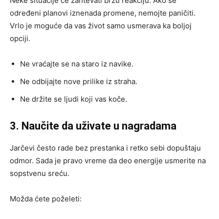
Neke situacije će zahtevati brzu reakciju. Ako se
određeni planovi iznenada promene, nemojte paničiti.
Vrlo je moguće da vas život samo usmerava ka boljoj
opciji.
Ne vraćajte se na staro iz navike.
Ne odbijajte nove prilike iz straha.
Ne držite se ljudi koji vas koče.
3. Naučite da uživate u nagradama
Jarčevi često rade bez prestanka i retko sebi dopuštaju
odmor. Sada je pravo vreme da deo energije usmerite na
sopstvenu sreću.
Možda ćete poželeti: