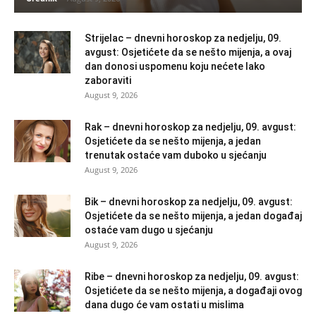
Strijelac – dnevni horoskop za nedjelju, 09.
avgust: Osjetićete da se nešto mijenja, a ovaj
dan donosi uspomenu koju nećete lako
zaboraviti
August 9, 2026
Rak – dnevni horoskop za nedjelju, 09. avgust:
Osjetićete da se nešto mijenja, a jedan
trenutak ostaće vam duboko u sjećanju
August 9, 2026
Bik – dnevni horoskop za nedjelju, 09. avgust:
Osjetićete da se nešto mijenja, a jedan događaj
ostaće vam dugo u sjećanju
August 9, 2026
Ribe – dnevni horoskop za nedjelju, 09. avgust:
Osjetićete da se nešto mijenja, a događaji ovog
dana dugo će vam ostati u mislima