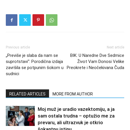
Previous article
Next article
„Previše je slaba da nam se
BIK: U Naredne Dve Sedmice
suprotstavi“: Porodična izdaja
Život Vam Donosi Velike
završila se potpunim šokom u
Preokrete i Neočekivana Čuda
sudnici
RELATED ARTICLES
MORE FROM AUTHOR
Moj muž je uradio vazektomiju, a ja
sam ostala trudna – optužio me za
prevaru, ali ultrazvuk je otkrio
šokantnu istinu