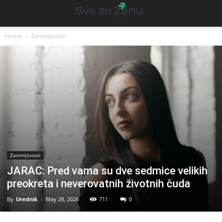
Home
Zanimljivosti
Zanimljivosti
JARAC: Pred vama su dve sedmice velikih
preokreta i neverovatnih životnih čuda
By
Urednik
-
May 28, 2026
711
0