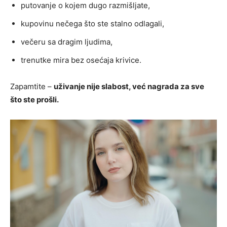
putovanje o kojem dugo razmišljate,
kupovinu nečega što ste stalno odlagali,
večeru sa dragim ljudima,
trenutke mira bez osećaja krivice.
Zapamtite –
uživanje nije slabost, već nagrada za sve
što ste prošli.