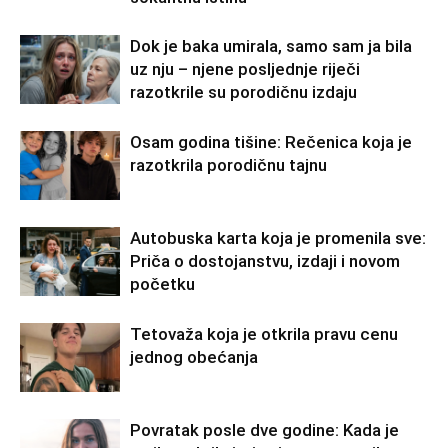
Dok je baka umirala, samo sam ja bila
uz nju – njene posljednje riječi
razotkrile su porodičnu izdaju
Osam godina tišine: Rečenica koja je
razotkrila porodičnu tajnu
Autobuska karta koja je promenila sve:
Priča o dostojanstvu, izdaji i novom
početku
Tetovaža koja je otkrila pravu cenu
jednog obećanja
Povratak posle dve godine: Kada je