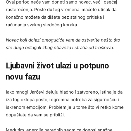
Ovaj period neće vam doneti samo novac, već i osećaj
rasterećenja. Posle dužeg vremena imaćete utisak da
konačno možete da dišete bez stalnog pritiska i
računanja svakog sledećeg koraka.
Novac koji dolazi omogućiće vam da ostvarite nešto što
ste dugo odlagali zbog obaveza i straha od troškova.
Ljubavni život ulazi u potpuno
novu fazu
Iako mnogi Jarčevi deluju hladno i zatvoreno, istina je da
iza tog oklopa postoji ogromna potreba za sigurnošću i
iskrenom emocijom. Problem je u tome što vi retko kome
dopuštate da vam se približi.
Međutim, energija narednih sedmica donosi snažne