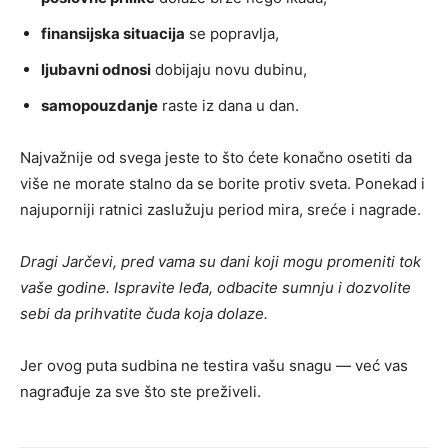
finansijska situacija
se popravlja,
ljubavni odnosi
dobijaju novu dubinu,
samopouzdanje
raste iz dana u dan.
Najvažnije od svega jeste to što ćete konačno osetiti da
više ne morate stalno da se borite protiv sveta. Ponekad i
najuporniji ratnici zaslužuju period mira, sreće i nagrade.
Dragi Jarčevi, pred vama su dani koji mogu promeniti tok
vaše godine. Ispravite leđa, odbacite sumnju i dozvolite
sebi da prihvatite čuda koja dolaze.
Jer ovog puta sudbina ne testira vašu snagu — već vas
nagrađuje za sve što ste preživeli.