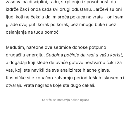
zasniva na disciplini, radu, strpljenju i sposobnosti da
izdrže čak i onda kada svi drugi odustanu. Jarčevi su oni
ljudi koji ne čekaju da im sreća pokuca na vrata – oni sami
grade svoj put, korak po korak, bez mnogo buke i bez
oslanjanja na tuđu pomoć.
Međutim, naredne dve sedmice donose potpuno
drugačiju energiju.
Sudbina počinje da radi u vašu korist
,
a događaji koji slede delovaće gotovo nestvarno čak i za
vas, koji ste navikli da sve analizirate hladne glave.
Kosmičke sile konačno zatvaraju period teških iskušenja i
otvaraju vrata nagrada koje ste dugo čekali.
Sadržaj se nastavlja nakon oglasa