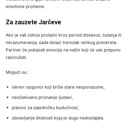
emotivne promene.
Za zauzete Jarčeve
Ako je vaš odnos prolazio kroz period distance, ćutanja ili
nerazumevanja, sada dolazi trenutak velikog preokreta.
Partner će pokazati emocije na način koji će vas potpuno
razoružati.
Mogući su:
iskren razgovor koji briše stare nesporazume,
neočekivano priznanje ljubavi,
planovi za zajedničku budućnost,
obnavljanje bliskosti koja je dugo nedostajala.