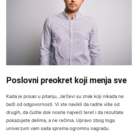
Poslovni preokret koji menja sve
Kada je posao u pitanju, Jarčevi su znak koji nikada ne
beži od odgovornosti. Vi ste navikli da radite više od
drugih, da ćutite dok nosite najveći teret i da rezultate
pokazujete delima, a ne rečima. Upravo zbog toga
univerzum vam sada sprema ogromnu nagradu.