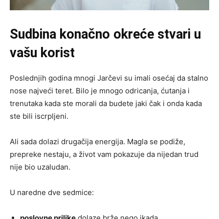
Sudbina konačno okreće stvari u
vašu korist
Poslednjih godina mnogi Jarčevi su imali osećaj da stalno
nose najveći teret. Bilo je mnogo odricanja, ćutanja i
trenutaka kada ste morali da budete jaki čak i onda kada
ste bili iscrpljeni.
Ali sada dolazi drugačija energija. Magla se podiže,
prepreke nestaju, a život vam pokazuje da nijedan trud
nije bio uzaludan.
U naredne dve sedmice:
poslovne prilike
dolaze brže nego ikada,