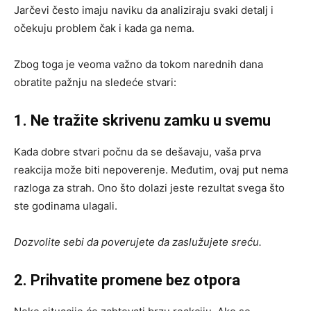
Jarčevi često imaju naviku da analiziraju svaki detalj i
očekuju problem čak i kada ga nema.
Zbog toga je veoma važno da tokom narednih dana
obratite pažnju na sledeće stvari:
1. Ne tražite skrivenu zamku u svemu
Kada dobre stvari počnu da se dešavaju, vaša prva
reakcija može biti nepoverenje. Međutim, ovaj put nema
razloga za strah. Ono što dolazi jeste rezultat svega što
ste godinama ulagali.
Dozvolite sebi da poverujete da zaslužujete sreću.
2. Prihvatite promene bez otpora