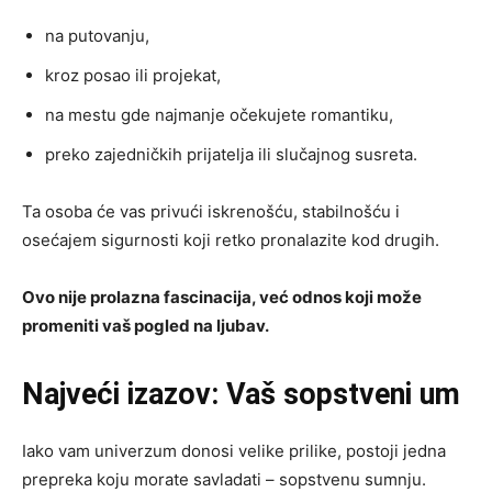
na putovanju,
kroz posao ili projekat,
na mestu gde najmanje očekujete romantiku,
preko zajedničkih prijatelja ili slučajnog susreta.
Ta osoba će vas privući iskrenošću, stabilnošću i
osećajem sigurnosti koji retko pronalazite kod drugih.
Ovo nije prolazna fascinacija, već odnos koji može
promeniti vaš pogled na ljubav.
Najveći izazov: Vaš sopstveni um
Iako vam univerzum donosi velike prilike, postoji jedna
prepreka koju morate savladati – sopstvenu sumnju.