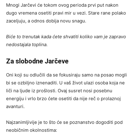
Mnogi Jarčevi će tokom ovog perioda prvi put nakon
dugo vremena osetiti pravi mir u vezi. Stare rane polako
zaceljuju, a odnos dobija novu snagu.
Biće to trenutak kada ćete shvatiti koliko vam je zapravo
nedostajala toplina.
Za slobodne Jarčeve
Oni koji su odlučili da se fokusiraju samo na posao mogli
bi se ozbiljno iznenaditi. U vaš život ulazi osoba koja ne
liči na ljude iz prošlosti. Ovaj susret nosi posebnu
energiju i vrlo brzo ćete osetiti da nije reč o prolaznoj
avanturi.
Najzanimljivije je to što će se poznanstvo dogoditi pod
neobičnim okolnostima: