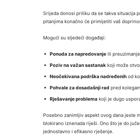
Srijeda donosi priliku da se takva situacij
pitanjima konačno će primijetiti vaš doprinos
Mogući su sljedeći događaji:
Ponuda za napredovanje
ili preuzimanje
Poziv na važan sastanak
koji može otvor
Neočekivana podrška nadređenih
od koj
Pohvale za dosadašnji rad
pred kolegama
Rješavanje problema
koji je dugo uspor
Posebno zanimljiv aspekt ovog dana jeste mo
blokirano iznenada riješi. Ono što je do ju
jednostavno i efikasno rješenje.