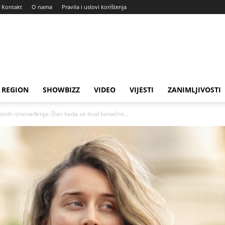
Kontakt
O nama
Pravila i uslovi korištenja
REGION
SHOWBIZZ
VIDEO
VIJESTI
ZANIMLJIVOSTI
jatnih iznenađenja: Dan kada se trud konačno...