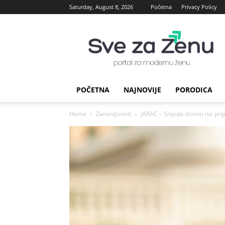
Saturday, August 8, 2026
Početna
Privacy Policy
sve
za
Zenu
POČETNA
NAJNOVIJE
PORODICA
Home
Zanimljivosti
JARAC – Srijeda donosi niz pri