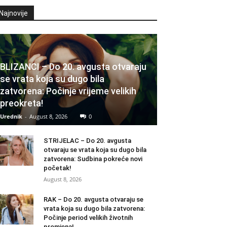
Najnovije
BLIZANCI – Do 20. avgusta otvaraju
se vrata koja su dugo bila
zatvorena: Počinje vrijeme velikih
preokreta!
Urednik
-
August 8, 2026
0
STRIJELAC – Do 20. avgusta
otvaraju se vrata koja su dugo bila
zatvorena: Sudbina pokreće novi
početak!
August 8, 2026
RAK – Do 20. avgusta otvaraju se
vrata koja su dugo bila zatvorena:
Počinje period velikih životnih
promjena!