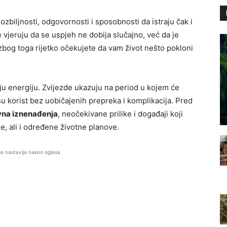
ozbiljnosti, odgovornosti i sposobnosti da istraju čak i
 vjeruju da se uspjeh ne dobija slučajno, već da je
o zbog toga rijetko očekujete da vam život nešto pokloni
ju energiju. Zvijezde ukazuju na period u kojem će
u korist bez uobičajenih prepreka i komplikacija. Pred
vna iznenađenja
, neočekivane prilike i događaji koji
, ali i određene životne planove.
se nastavlja nakon oglasa