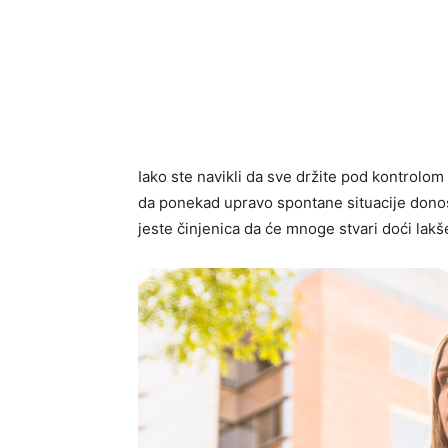
Iako ste navikli da sve držite pod kontrolom 
da ponekad upravo spontane situacije donos
jeste činjenica da će mnoge stvari doći lakš