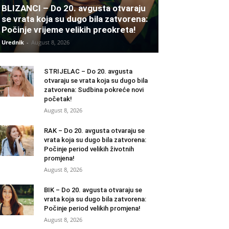
BLIZANCI – Do 20. avgusta otvaraju
se vrata koja su dugo bila zatvorena:
Počinje vrijeme velikih preokreta!
Urednik
-
August 8, 2026
STRIJELAC – Do 20. avgusta
otvaraju se vrata koja su dugo bila
zatvorena: Sudbina pokreće novi
početak!
August 8, 2026
RAK – Do 20. avgusta otvaraju se
vrata koja su dugo bila zatvorena:
Počinje period velikih životnih
promjena!
August 8, 2026
BIK – Do 20. avgusta otvaraju se
vrata koja su dugo bila zatvorena:
Počinje period velikih promjena!
August 8, 2026