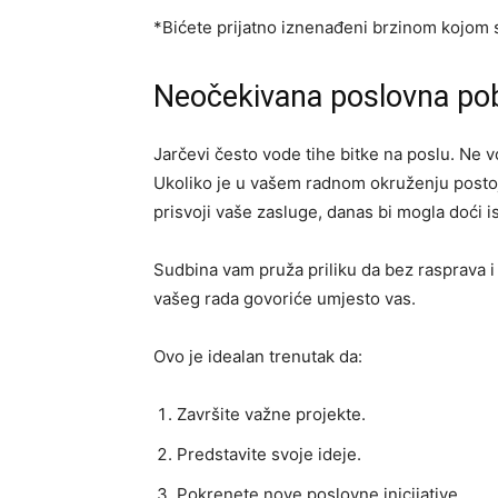
*Bićete prijatno iznenađeni brzinom kojom 
Neočekivana poslovna po
Jarčevi često vode tihe bitke na poslu. Ne 
Ukoliko je u vašem radnom okruženju postoja
prisvoji vaše zasluge, danas bi mogla doći is
Sudbina vam pruža priliku da bez rasprava i 
vašeg rada govoriće umjesto vas.
Ovo je idealan trenutak da:
Završite važne projekte.
Predstavite svoje ideje.
Pokrenete nove poslovne inicijative.