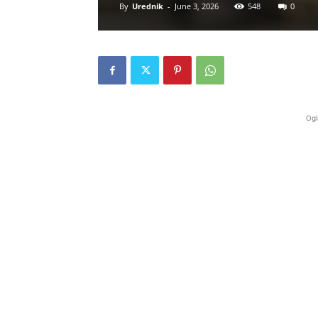
By
Urednik
-
June 3, 2026
548
0
Ogl