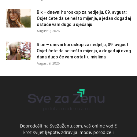
Bik – dnevni horoskop za nedjelju, 09. avgust:
Osjetićete da se nešto mijenja, a jedan događaj
ostaće vam dugo u sjećanju
August 9, 2026
Ribe – dnevni horoskop za nedjelju, 09. avgust:
Osjetićete da se nešto mijenja, a događaji ovog
dana dugo će vam ostati u mislima
August 9, 2026
Dobrodošli na SveZaŽenu.com, vaš online vodič
kroz svijet ljepote, zdravlja, mode, porodice i