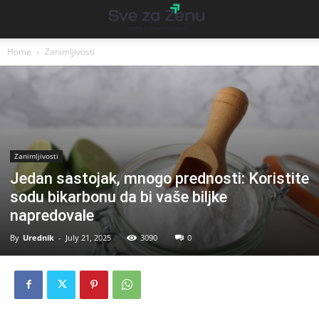
Home
Zanimljivosti
Zanimljivosti
Jedan sastojak, mnogo prednosti: Koristite
sodu bikarbonu da bi vaše biljke
napredovale
By
Urednik
-
July 21, 2025
3090
0