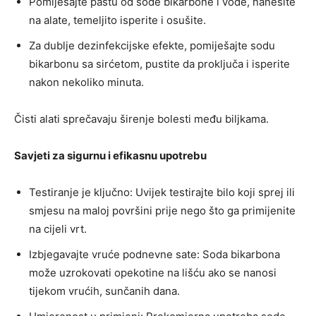
Pomiješajte pastu od sode bikarbone i vode, nanesite
na alate, temeljito isperite i osušite.
Za dublje dezinfekcijske efekte, pomiješajte sodu
bikarbonu sa sirćetom, pustite da proključa i isperite
nakon nekoliko minuta.
Čisti alati sprečavaju širenje bolesti među biljkama.
Savjeti za sigurnu i efikasnu upotrebu
Testiranje je ključno: Uvijek testirajte bilo koji sprej ili
smjesu na maloj površini prije nego što ga primijenite
na cijeli vrt.
Izbjegavajte vruće podnevne sate: Soda bikarbona
može uzrokovati opekotine na lišću ako se nanosi
tijekom vrućih, sunčanih dana.