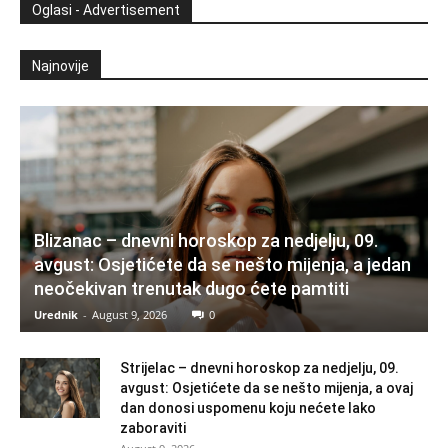
Oglasi - Advertisement
Najnovije
Blizanac – dnevni horoskop za nedjelju, 09.
avgust: Osjetićete da se nešto mijenja, a jedan
neočekivan trenutak dugo ćete pamtiti
Urednik
-
August 9, 2026
0
Strijelac – dnevni horoskop za nedjelju, 09.
avgust: Osjetićete da se nešto mijenja, a ovaj
dan donosi uspomenu koju nećete lako
zaboraviti